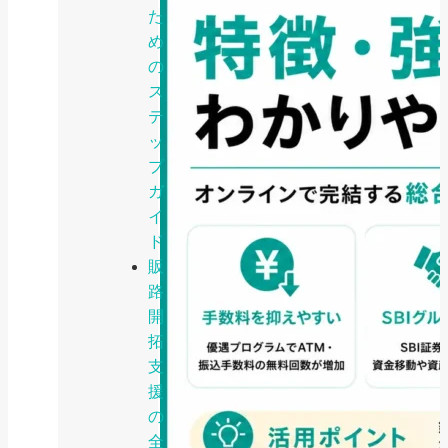
た
め
の
ス
テ
ッ
プ
ガ
イ
ド
販
路
開
拓
支
援
の
全