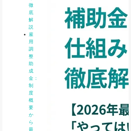
徹
底
解
説
雇
用
調
整
助
成
金：
制
度
概
要
か
ら
最