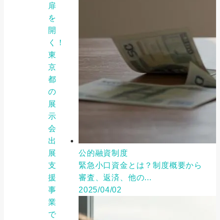
扉
を
開
く！
東
京
都
の
展
示
会
出
展
公的融資制度
支
緊急小口資金とは？制度概要から
援
審査、返済、他の...
事
2025/04/02
業
で