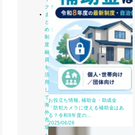
ク！
ま
と
め：
制
度
融
資
を
活
用
し
て
お役立ち情報, 補助金・助成金
海
「防犯カメラに使える補助金はあ
外
る？令和8年度の...
市
2025/06/26
場
へ