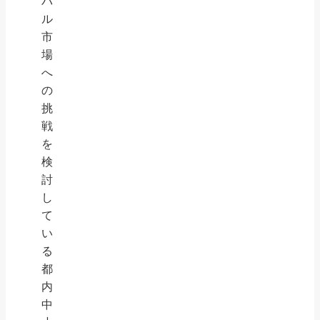
バ
ル
市
場
へ
の
挑
戦
を
検
討
し
て
い
る
都
内
中