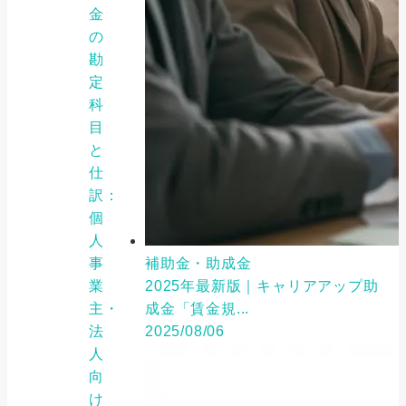
金
の
勘
定
科
目
と
仕
訳：
個
人
事
補助金・助成金
業
2025年最新版｜キャリアアップ助
主・
成金「賃金規...
法
2025/08/06
人
向
け