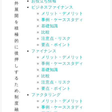
お役立ち情報
外
ビジネスファイナンス
展
メリット・デメリット
開
事例・ケーススタディ
を
基礎知識
積
比較
極
注意点・リスク
的
要点・ポイント
に
ファイナンス
後
メリット・デメリット
押
事例・ケーススタディ
し
基礎知識
す
比較
る
注意点・リスク
た
要点・ポイント
め、
ファクタリング
制
メリット・デメリット
度
事例・ケーススタディ
融