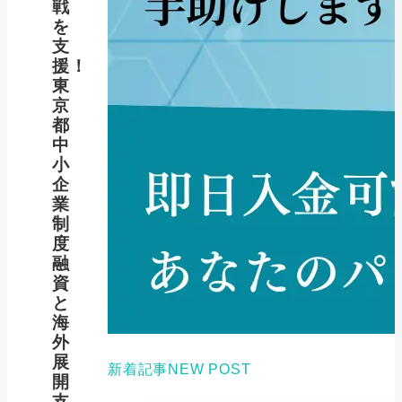
戦
を
支
援！
東
京
都
中
小
企
業
制
度
融
資
と
海
外
展
新着記事
NEW POST
開
支