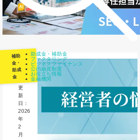
助成金・補助金
補助
ファクタリング
金・
ビジネスファイナンス
公的融資制度
助成
最
お役立ち情報
金
金融機関
終
更
新
日：
2026
年
2
月