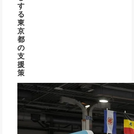
す
る
東
京
都
の
支
援
策