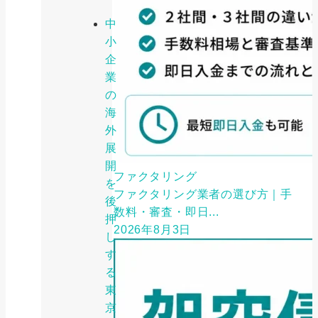
中
小
企
業
の
海
外
展
開
ファクタリング
を
ファクタリング業者の選び方｜手
後
数料・審査・即日...
押
2026年8月3日
し
す
る
東
京