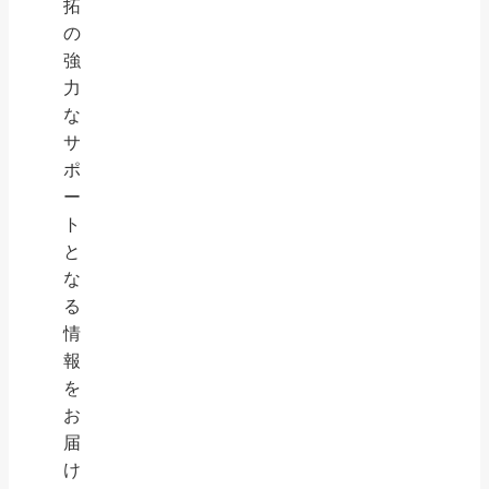
拓
の
強
力
な
サ
ポ
ー
ト
と
な
る
情
報
を
お
届
け