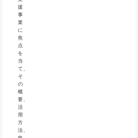
援
事
業
に
焦
点
を
当
て、
そ
の
概
要、
活
用
方
法、
申