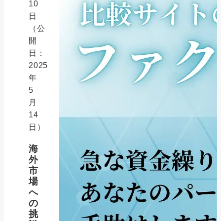
10
日
（公
開
日：
2025
年
5
月
14
日）
海
外
市
場
へ
の
挑