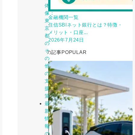
体
像：
金融機関一覧
東
住信SBIネット銀行とは？特徴・
京
メリット・口座...
都
2026年7月24日
の
そ
人気の記事
POPULAR
の
他
の
支
援
策
最
新
情
報
の