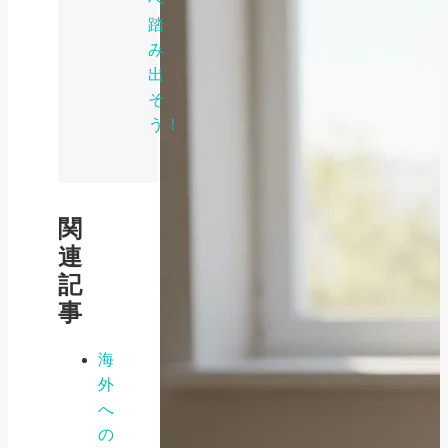
踏
み
出
そ
う！
関
連
記
事
海
外
へ
の