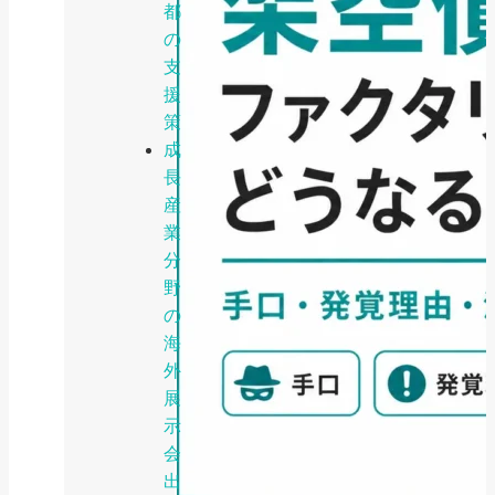
都
の
支
援
策
成
長
産
業
分
野
の
海
外
展
示
会
出