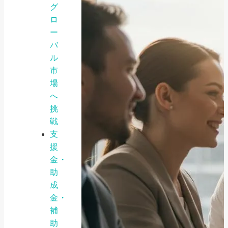
グ
ロ
ー
バ
ル
市
場
へ
挑
戦
支
援
金・
助
成
金・
補
助