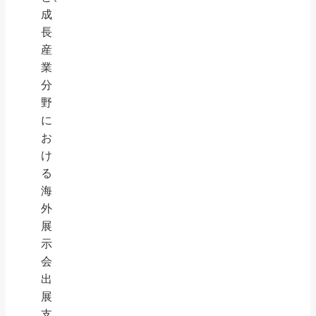
成
長
産
業
分
野
に
お
け
る
海
外
展
示
会
出
展
支