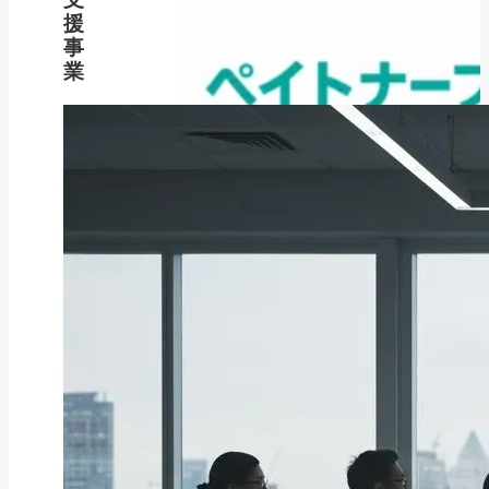
援
事
業