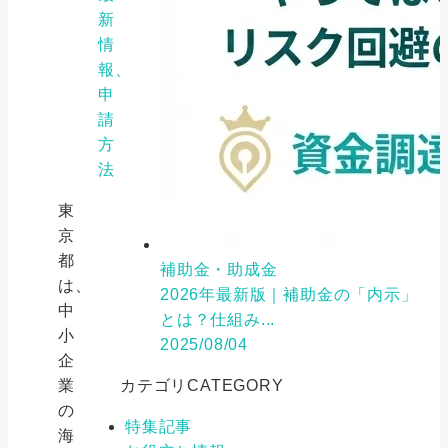
新
情
報、
申
請
方
法
東
京
都
補助金・助成金
は、
2026年最新版｜補助金の「内示」
中
とは？仕組み...
小
2025/08/04
企
業
カテゴリ
CATEGORY
の
特集記事
海