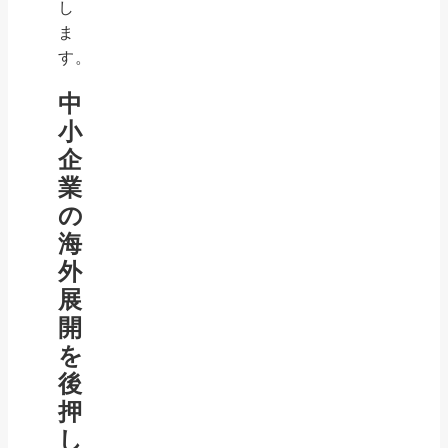
し
ま
す。
中
小
企
業
の
海
外
展
開
を
後
押
し