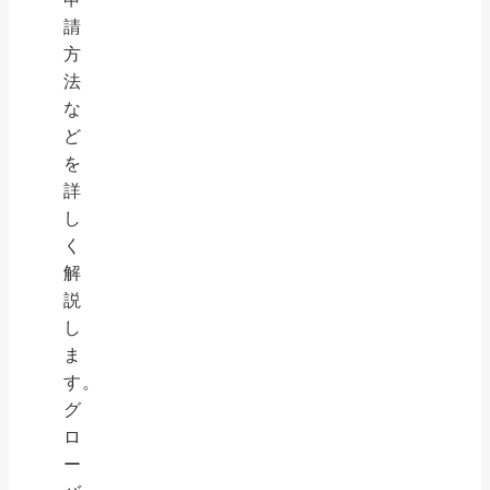
請
方
法
な
ど
を
詳
し
く
解
説
し
ま
す。
グ
ロ
ー