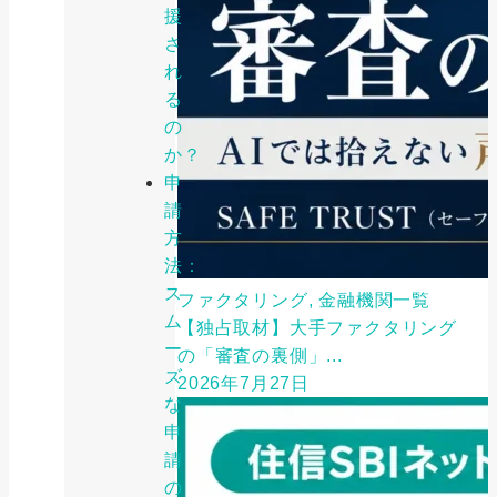
援
さ
れ
る
の
か？
申
請
方
法：
ス
ファクタリング, 金融機関一覧
ム
【独占取材】大手ファクタリング
ー
の「審査の裏側」...
ズ
2026年7月27日
な
申
請
の