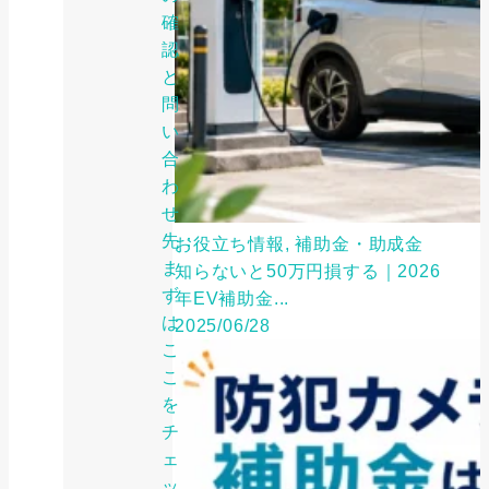
確
認
と
問
い
合
わ
せ
先：
お役立ち情報, 補助金・助成金
ま
知らないと50万円損する｜2026
ず
年EV補助金...
は
2025/06/28
こ
こ
を
チ
ェ
ッ