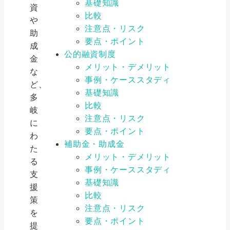
基礎知識
資
比較
や
注意点・リスク
助
要点・ポイント
成
公的融資制度
金
メリット・デメリット
な
事例・ケーススタディ
ど、
基礎知識
多
比較
岐
注意点・リスク
に
要点・ポイント
わ
補助金・助成金
た
メリット・デメリット
る
事例・ケーススタディ
支
基礎知識
援
比較
策
注意点・リスク
を
要点・ポイント
提