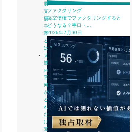
展
ファクタリング
支
架空債権でファクタリングすると
援
どうなる？手口・...
事
2026年7月30日
業
と
は？
支
援
内
容：
何
が、
ど
れ
だ
け
支