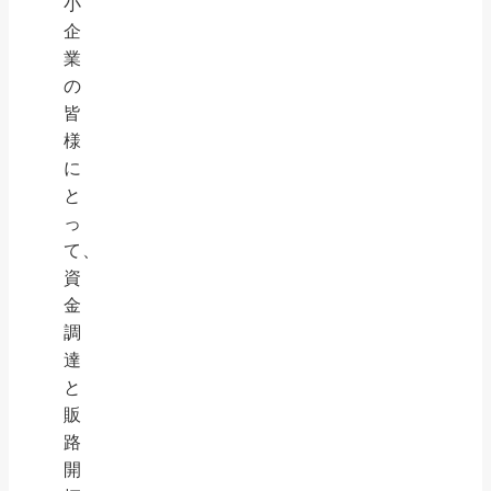
小
企
業
の
皆
様
に
と
っ
て、
資
金
調
達
と
販
路
開