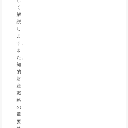
し
く
解
説
し
ま
す。
ま
た、
知
的
財
産
戦
略
の
重
要