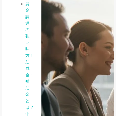
資
金
調
達
の
強
い
味
方！
助
成
金・
補
助
金
と
は？
中