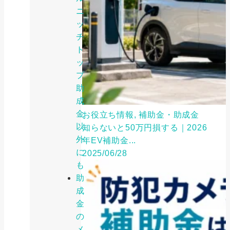
ニ
ッ
チ
ト
ッ
プ
助
成
金
お役立ち情報, 補助金・助成金
以
知らないと50万円損する｜2026
外
年EV補助金...
に
2025/06/28
も
助
成
金
の
メ