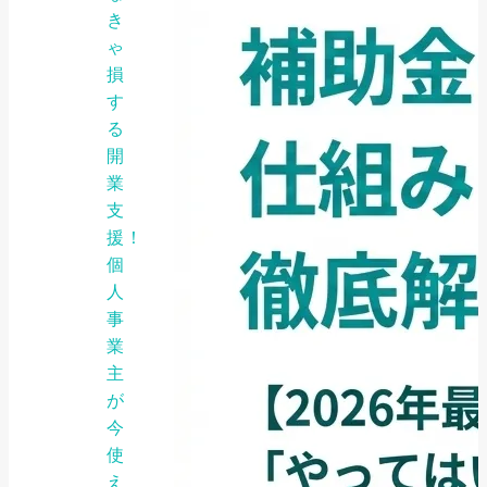
き
ゃ
損
す
る
開
業
支
援！
個
人
事
業
主
が
今
使
え