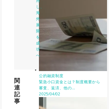
用
し、
海
外
展
開
を
成
功
へ
公的融資制度
関
緊急小口資金とは？制度概要から
連
審査、返済、他の...
記
2025/04/02
事