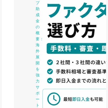
プ
助
成
金
の
概
要：
海
外
展
開
を
強
力
サ
ポ
ー
ト