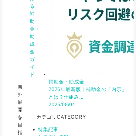
る
補
助
金・
助
成
金
ガ
イ
ド
補助金・助成金
海
2026年最新版｜補助金の「内示」
外
とは？仕組み...
展
2025/08/04
開
カテゴリ
CATEGORY
を
目
特集記事
指