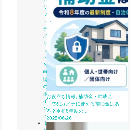
リ
ッ
ト・
デ
メ
リ
ッ
ト
と
申
請
の
ポ
お役立ち情報, 補助金・助成金
イ
「防犯カメラに使える補助金はあ
ン
る？令和8年度の...
ト
2025/06/26
ま