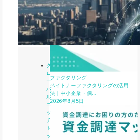
グ
ロ
ファクタリング
ー
ペイトナーファクタリングの活用
バ
法｜中小企業・個...
ル
2026年8月5日
ニ
ッ
チ
ト
ッ