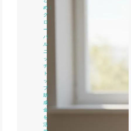
と
め：
グ
ロ
ー
バ
ル
ニ
ッ
チ
ト
ッ
プ
助
成
金
を
活