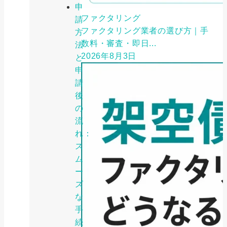
申
ファクタリング
請
ファクタリング業者の選び方｜手
方
数料・審査・即日...
法
2026年8月3日
と
申
請
後
の
流
れ：
ス
ム
ー
ズ
な
手
続