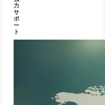
力
サ
ポ
ー
ト