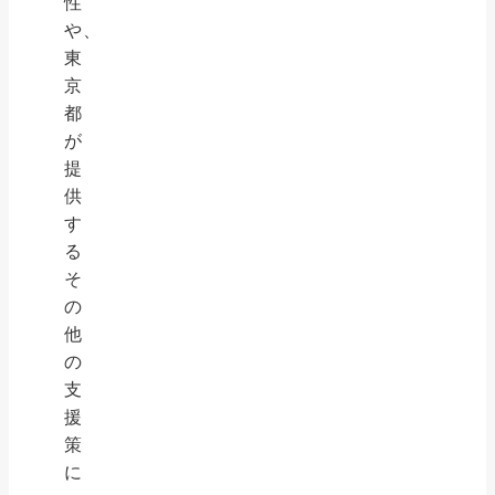
性
や、
東
京
都
が
提
供
す
る
そ
の
他
の
支
援
策
に