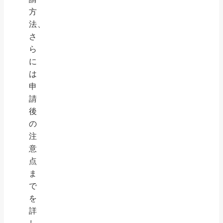
方
法、
さ
ら
に
は
申
請
後
の
注
意
点
ま
で
を
詳