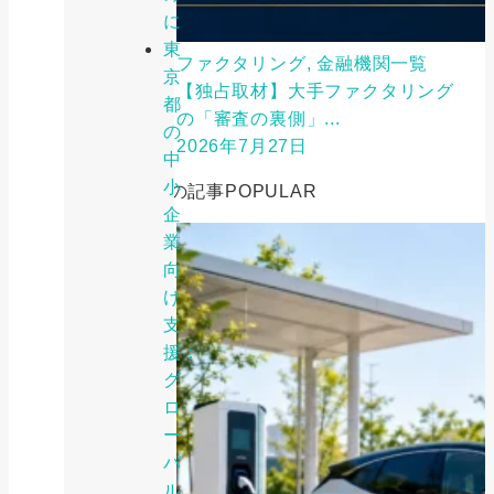
に
東
ファクタリング, 金融機関一覧
京
【独占取材】大手ファクタリング
都
の「審査の裏側」...
の
2026年7月27日
中
小
人気の記事
POPULAR
企
業
向
け
支
援：
グ
ロ
ー
バ
ル