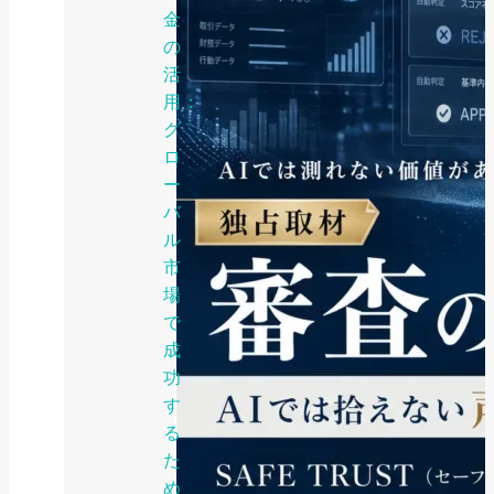
金
の
活
用：
グ
ロ
ー
バ
ル
市
場
で
成
功
す
る
た
め