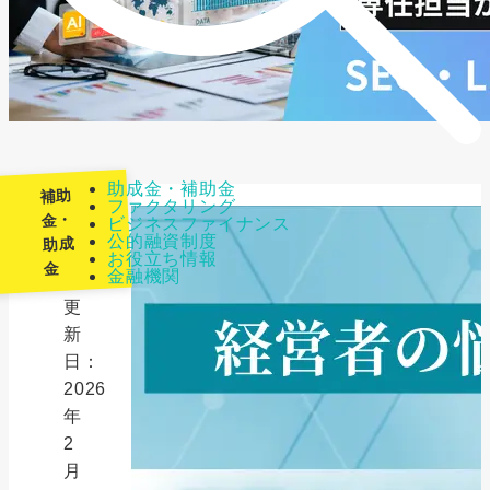
助成金・補助金
補助
ファクタリング
金・
ビジネスファイナンス
公的融資制度
助成
最
お役立ち情報
金
金融機関
終
更
新
日：
2026
年
2
月