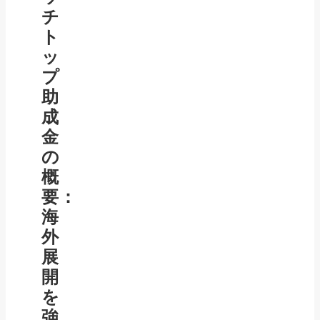
チ
ト
ッ
プ
助
成
金
の
概
要：
海
外
展
開
を
強