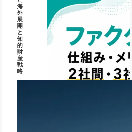
海
外
展
開
と
知
的
財
産
戦
略