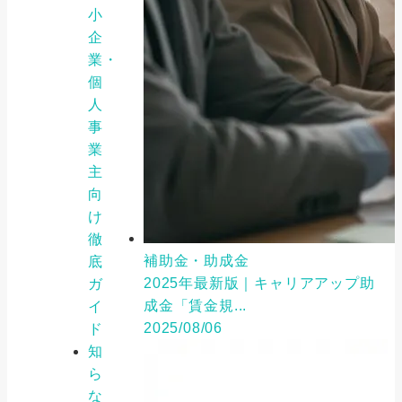
小
企
業・
個
人
事
業
主
向
け
徹
補助金・助成金
底
2025年最新版｜キャリアアップ助
ガ
成金「賃金規...
イ
2025/08/06
ド
知
ら
な