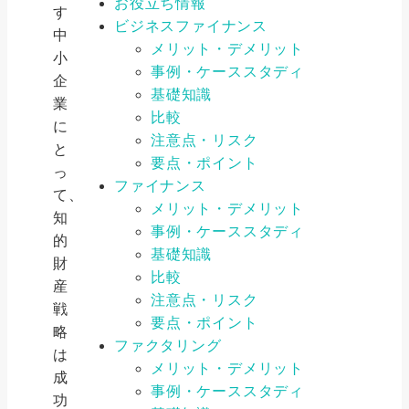
お役立ち情報
す
ビジネスファイナンス
中
メリット・デメリット
小
事例・ケーススタディ
企
基礎知識
業
比較
に
注意点・リスク
と
要点・ポイント
っ
ファイナンス
て、
メリット・デメリット
知
事例・ケーススタディ
的
基礎知識
財
比較
産
注意点・リスク
戦
要点・ポイント
略
ファクタリング
は
メリット・デメリット
成
事例・ケーススタディ
功