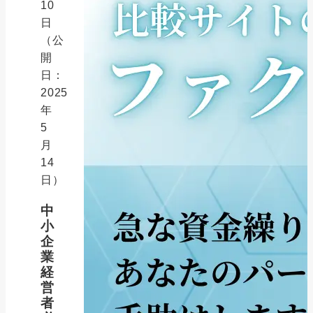
10
日
（公
開
日：
2025
年
5
月
14
日）
中
小
企
業
経
営
者