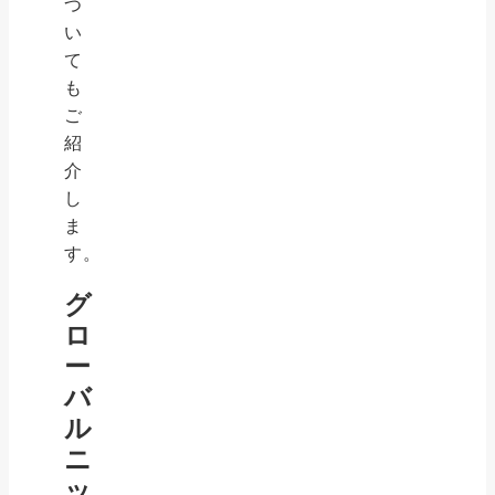
つ
い
て
も
ご
紹
介
し
ま
す。
グ
ロ
ー
バ
ル
ニ
ッ