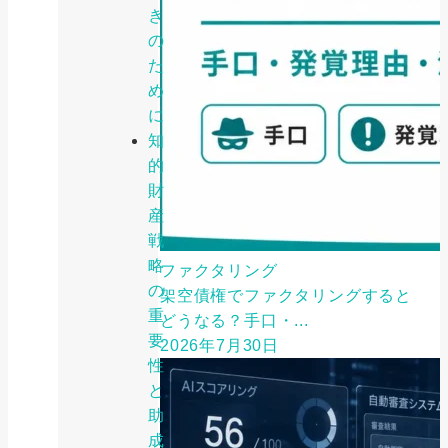
き
の
た
め
に
知
的
財
産
戦
略
ファクタリング
の
架空債権でファクタリングすると
重
どうなる？手口・...
要
2026年7月30日
性
と
助
成