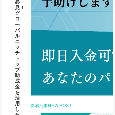
必
見！
グ
ロ
ー
バ
ル
ニ
ッ
チ
ト
ッ
プ
助
成
金
を
活
用
新着記事
NEW POST
し
た