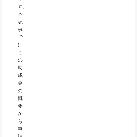
す。
本
記
事
で
は、
こ
の
助
成
金
の
概
要
か
ら
申
請