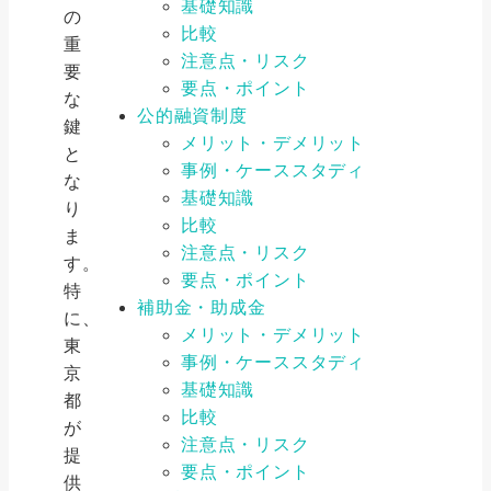
基礎知識
の
比較
重
注意点・リスク
要
要点・ポイント
な
公的融資制度
鍵
メリット・デメリット
と
事例・ケーススタディ
な
基礎知識
り
比較
ま
注意点・リスク
す。
要点・ポイント
特
補助金・助成金
に、
メリット・デメリット
東
事例・ケーススタディ
京
基礎知識
都
比較
が
注意点・リスク
提
要点・ポイント
供