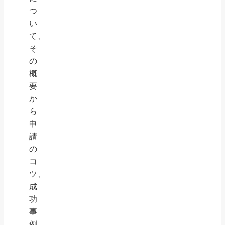
つ
い
て、
そ
の
概
要
か
ら
申
請
の
コ
ツ、
成
功
事
例