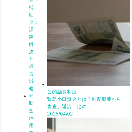
金・
補
助
金：
課
題
解
決
と
成
長
戦
略
公的融資制度
補
緊急小口資金とは？制度概要から
助
審査、返済、他の...
金
2025/04/02
活
用