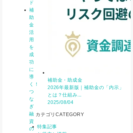
ド
補
助
金
活
用
を
成
功
に
導
補助金・助成金
く！
2026年最新版｜補助金の「内示」
つ
とは？仕組み...
な
2025/08/04
ぎ
融
カテゴリ
CATEGORY
資
特集記事
の