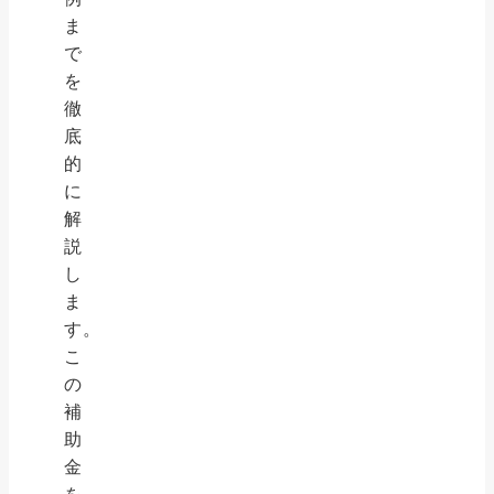
ま
で
を
徹
底
的
に
解
説
し
ま
す。
こ
の
補
助
金