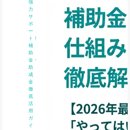
強
力
サ
ポ
ー
ト！
補
助
金・
助
成
金
徹
底
活
用
ガ
イ