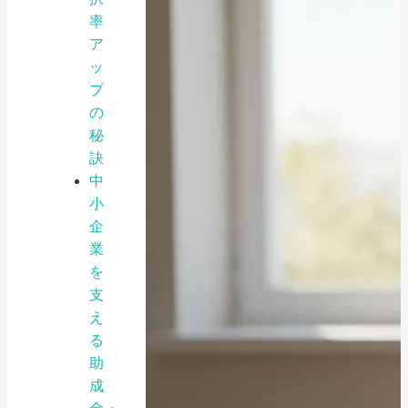
率
ア
ッ
プ
の
秘
訣
中
小
企
業
を
支
え
る
助
成