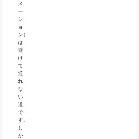
メ
ー
シ
ョ
ン）
は
避
け
て
通
れ
な
い
道
で
す。
し
か