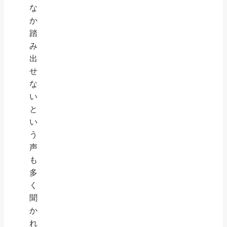
な
か
踏
み
出
せ
な
い
と
い
う
声
も
多
く
聞
か
れ