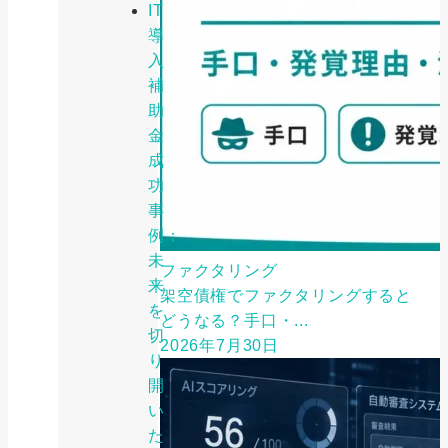
IT
導
入
補
助
金
成
功
事
例：
未
ファクタリング
来
架空債権でファクタリングすると
を
どうなる？手口・...
切
2026年7月30日
り
開
い
た