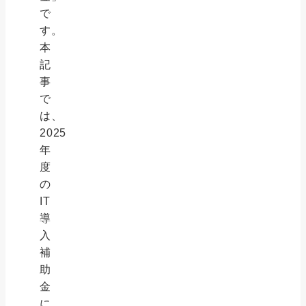
で
す。
本
記
事
で
は、
2025
年
度
の
IT
導
入
補
助
金
に