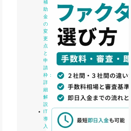
補
助
金
の
変
更
点
と
申
請
枠：
詳
細
解
説
IT
導
入