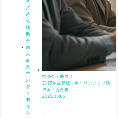
者
持
続
化
補
助
金
個
人
事
業
主
補助金・助成金
の
2025年最新版｜キャリアアップ助
資
成金「賃金規...
金
2025/08/06
調
達
を