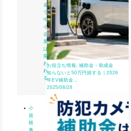
金
で
中
小
企
業
は
変
わ
お役立ち情報, 補助金・助成金
れ
知らないと50万円損する｜2026
る
年EV補助金...
2025/06/28
小
規
模
事