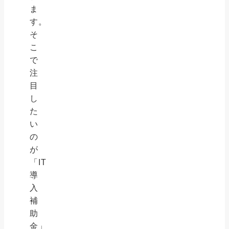
ま
す。
そ
こ
で
注
目
し
た
い
の
が
「IT
導
入
補
助
金」