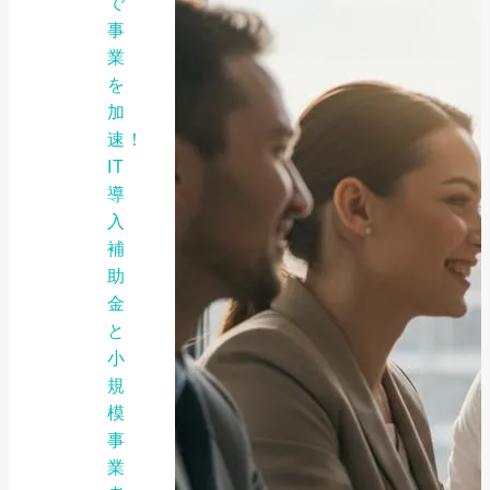
で
事
業
を
加
速！
IT
導
入
補
助
金
と
小
規
模
事
業