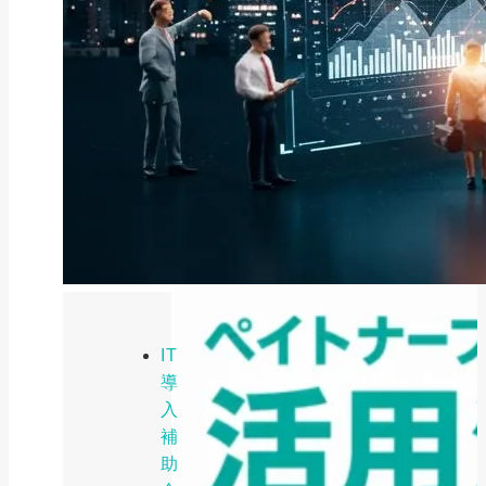
ファクタリング
ファクタリングとは？仕組み・メ
リット・注意点と...
2026年8月6日
IT
導
入
補
助