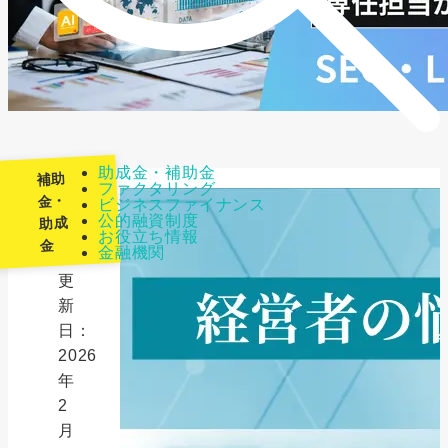
助成金・補助金
補助
ファクタリング
金・
ビジネスファイナンス
公的融資制度
助成
最
お役立ち情報
金
金融機関
終
更
新
日：
2026
年
2
月