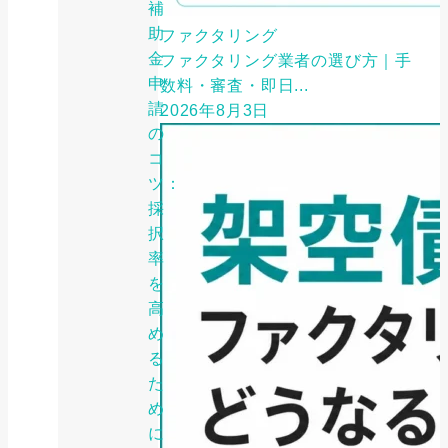
補
助
ファクタリング
金
ファクタリング業者の選び方｜手
申
数料・審査・即日...
請
2026年8月3日
の
コ
ツ：
採
択
率
を
高
め
る
た
め
に