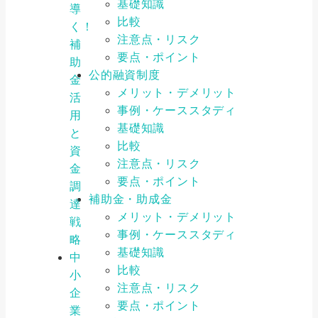
基礎知識
導
比較
く！
注意点・リスク
補
要点・ポイント
助
公的融資制度
金
メリット・デメリット
活
事例・ケーススタディ
用
基礎知識
と
比較
資
注意点・リスク
金
要点・ポイント
調
補助金・助成金
達
メリット・デメリット
戦
事例・ケーススタディ
略
基礎知識
中
比較
小
注意点・リスク
企
要点・ポイント
業