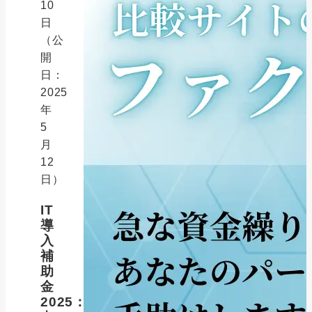
10
日
（公
開
日：
2025
年
5
月
12
日）
IT
導
入
補
助
金
2025：