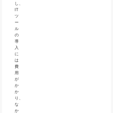
し、
IT
ツ
ー
ル
の
導
入
に
は
費
用
が
か
か
り、
な
か