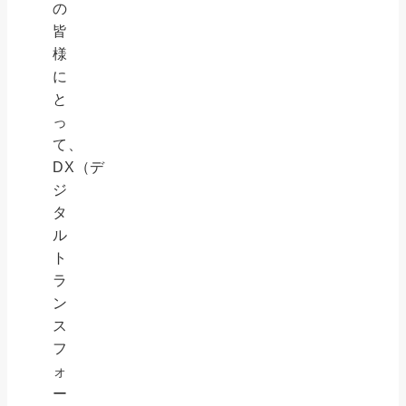
の
皆
様
に
と
っ
て、
DX（デ
ジ
タ
ル
ト
ラ
ン
ス
フ
ォ
ー