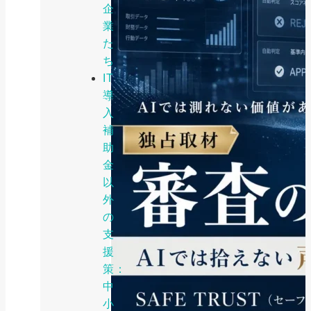
企
業
た
ち
IT
導
入
補
助
金
以
外
の
支
援
策：
中
小