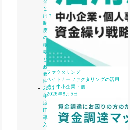
金
と
は？：
制
度
の
概
要
と
必
ファクタリング
要
ペイトナーファクタリングの活用
性
法｜中小企業・個...
2025
2026年8月5日
年
度
IT
導
入