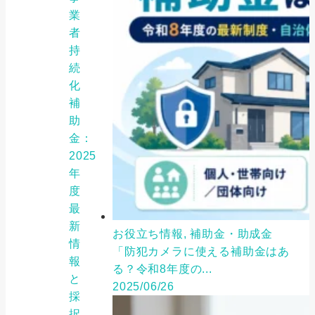
業
者
持
続
化
補
助
金：
2025
年
度
最
新
お役立ち情報, 補助金・助成金
情
「防犯カメラに使える補助金はあ
報
る？令和8年度の...
と
2025/06/26
採
択