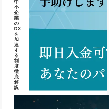
中
小
企
業
の
DX
を
加
速
す
る
制
度
徹
底
解
説
新着記事
NEW POST