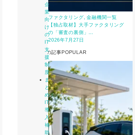
企
業
ファクタリング, 金融機関一覧
向
【独占取材】大手ファクタリング
け
の「審査の裏側」...
の
2026年7月27日
IT
支
人気の記事
POPULAR
援
制
度
ま
と
め：
IT
導
入
補
助