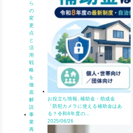
ら
の
変
更
点
と
活
用
戦
略
を
徹
底
お役立ち情報, 補助金・助成金
解
「防犯カメラに使える補助金はあ
説
る？令和8年度の...
事
2025/06/26
業
再