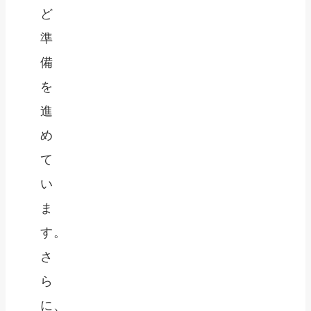
ど
準
備
を
進
め
て
い
ま
す。
さ
ら
に、