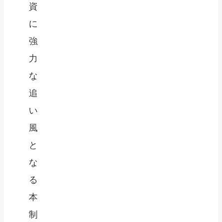
資
に
強
力
な
追
い
風
と
な
る
本
制