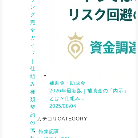
ン
グ
完
全
ガ
イ
ド
｜
仕
組
補助金・助成金
み・
2026年最新版｜補助金の「内示」
種
とは？仕組み...
類・
2025/08/04
契
約
カテゴリ
CATEGORY
の
流
特集記事
れ・