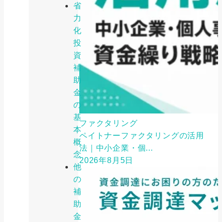
省
力
化
投
資
補
助
金
の
基
ファクタリング
本
ペイトナーファクタリングの活用
概
法｜中小企業・個...
念
2026年8月5日
他
の
補
助
金