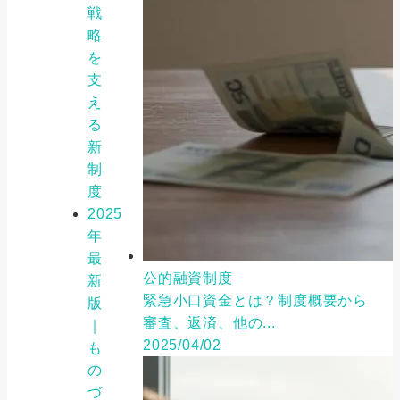
戦
略
を
支
え
る
新
制
度
2025
年
最
公的融資制度
新
緊急小口資金とは？制度概要から
版
審査、返済、他の...
｜
2025/04/02
も
の
づ