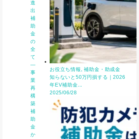
進
出
補
助
金
の
全
て
―
お役立ち情報, 補助金・助成金
事
知らないと50万円損する｜2026
業
年EV補助金...
再
2025/06/28
構
築
補
助
金
か