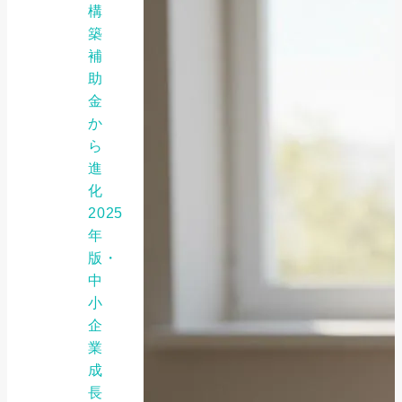
構
築
補
助
金
か
ら
進
化
2025
年
版・
中
小
企
業
成
長