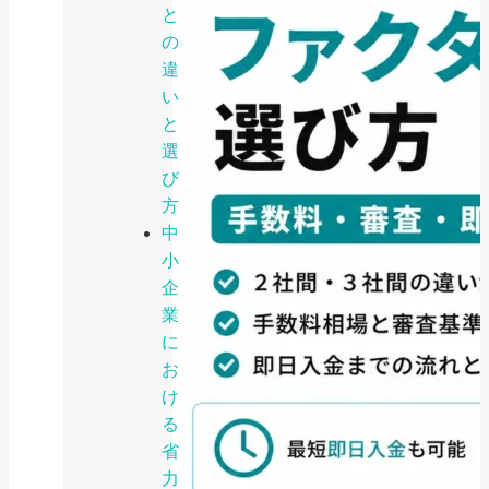
と
の
違
い
と
選
び
方
中
小
企
業
に
お
け
る
省
力