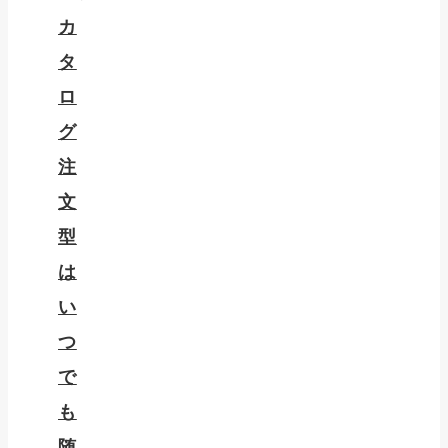
カ
タ
ロ
グ
注
文
型
は
い
つ
で
も
随