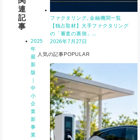
関
連
記
ファクタリング, 金融機関一覧
事
【独占取材】大手ファクタリング
の「審査の裏側」...
2025
2026年7月27日
年
人気の記事
POPULAR
最
新
版
｜
中
小
企
業
新
事
業