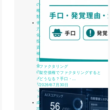
の
種
類
省
力
化
投
資
補
助
金
ファクタリング
の
架空債権でファクタリングすると
メ
どうなる？手口・...
リ
2026年7月30日
ッ
ト
成
功