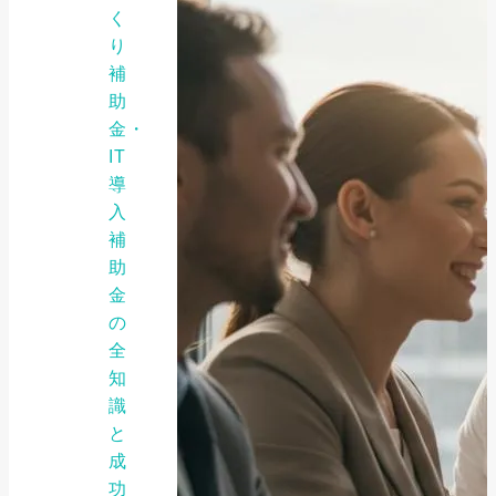
く
り
補
助
金・
IT
導
入
補
助
金
の
全
知
識
と
成
功