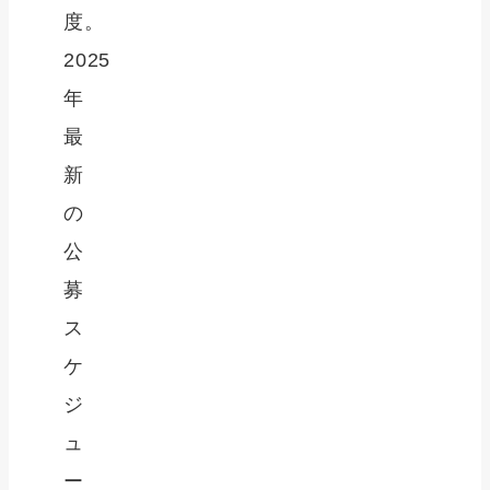
度。
2025
年
最
新
の
公
募
ス
ケ
ジ
ュ
ー