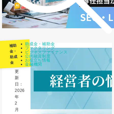
助成金・補助金
補助
ファクタリング
金・
ビジネスファイナンス
公的融資制度
助成
最
お役立ち情報
金
金融機関
終
更
新
日：
2026
年
2
月