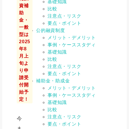
基礎知識
資補
比較
助
注意点・リスク
金・
要点・ポイント
一般
公的融資制度
型は
メリット・デメリット
2025
事例・ケーススタディ
年8
基礎知識
月上
比較
旬よ
注意点・リスク
り申
要点・ポイント
請受
補助金・助成金
付開
メリット・デメリット
始予
事例・ケーススタディ
定！
基礎知識
比較
注意点・リスク
今
要点・ポイント
ま