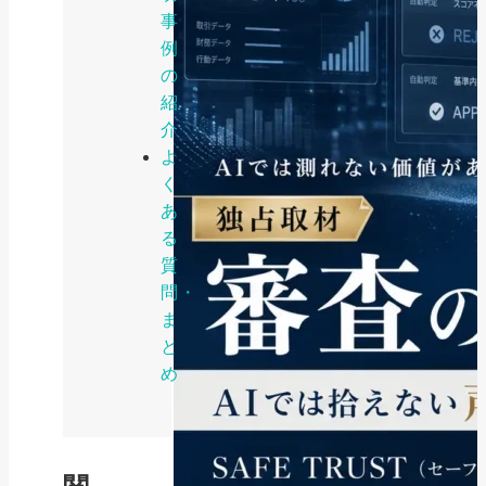
事
例
の
紹
介
よ
く
あ
る
質
問・
ま
と
め