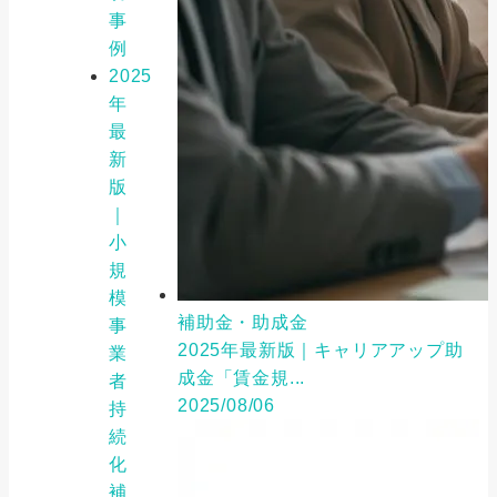
事
例
2025
年
最
新
版
｜
小
規
模
補助金・助成金
事
2025年最新版｜キャリアアップ助
業
成金「賃金規...
者
2025/08/06
持
続
化
補