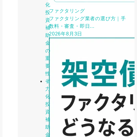
化
ファクタリング
投
ファクタリング業者の選び方｜手
資
数料・審査・即日...
補
2026年8月3日
助
金
の
重
要
性
省
力
化
投
資
補
助
金