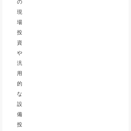
の
現
場
投
資
や
汎
用
的
な
設
備
投