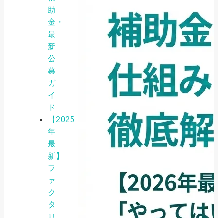
助
金・
最
新
公
募
ガ
イ
ド
【2025
年
最
新】
フ
ァ
ク
タ
リ