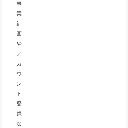
事
業
計
画
や
ア
カ
ウ
ン
ト
登
録
な