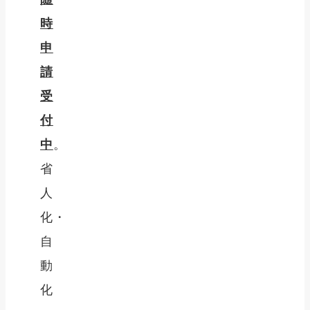
時
申
請
受
付
中
。
省
人
化・
自
動
化