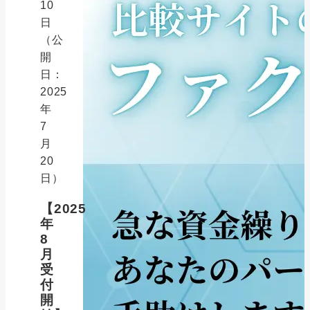
10
日
（公
開
日：
2025
年
7
月
20
日）
【2025
年
8
月
受
付
開