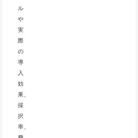
ル
や
実
際
の
導
入
効
果、
採
択
率、
費