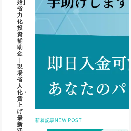
始】
省
力
化
投
資
補
助
金
｜
現
場
省
人
化・
賃
上
げ
最
新着記事
NEW POST
新
活