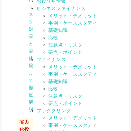
お役立ち情報
リ
ビジネスファイナンス
ス
メリット・デメリット
ク
事例・ケーススタディ
対
基礎知識
策
比較
と
注意点・リスク
実
要点・ポイント
体
ファイナンス
験
メリット・デメリット
ま
事例・ケーススタディ
で
基礎知識
徹
比較
底
注意点・リスク
解
要点・ポイント
説
ファクタリング
メリット・デメリット
省力
事例・ケーススタディ
化投