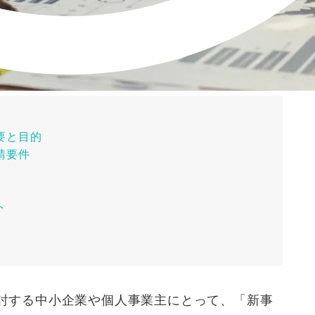
要と目的
請要件
ト
討する中小企業や個人事業主にとって、「新事