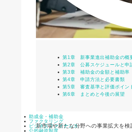
第1章 新事業進出補助金の概
第2章 公募スケジュールと申
第3章 補助金の金額と補助率
第4章 申請方法と必要書類
第5章 審査基準と評価ポイン
第6章 まとめと今後の展望
助成金・補助金
ファクタリング
新市場や新たな分野への事業拡大を検
ビジネスファイナンス
公的融資制度