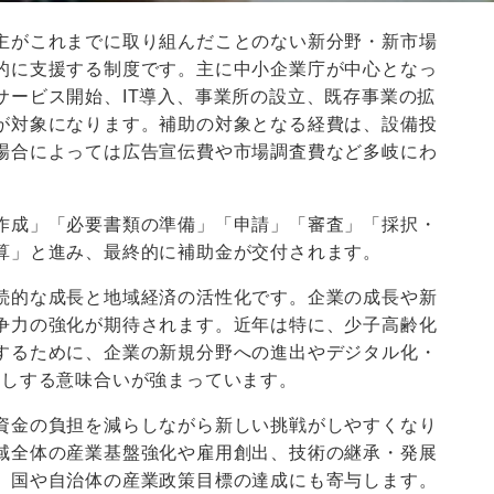
主がこれまでに取り組んだことのない新分野・新市場
的に支援する制度です。主に中小企業庁が中心となっ
サービス開始、IT導入、事業所の設立、既存事業の拡
が対象になります。補助の対象となる経費は、設備投
場合によっては広告宣伝費や市場調査費など多岐にわ
作成」「必要書類の準備」「申請」「審査」「採択・
算」と進み、最終的に補助金が交付されます。
続的な成長と地域経済の活性化です。企業の成長や新
争力の強化が期待されます。近年は特に、少子高齢化
するために、企業の新規分野への進出やデジタル化・
押しする意味合いが強まっています。
資金の負担を減らしながら新しい挑戦がしやすくなり
域全体の産業基盤強化や雇用創出、技術の継承・発展
、国や自治体の産業政策目標の達成にも寄与します。