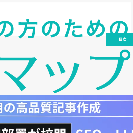
目次
第1章 新事業進出補助金の概要と目的
第2章 公募スケジュールと申請要件
第3章 補助金の金額と補助率
第4章 申請方法と必要書類
第5章 審査基準と評価ポイント
第6章 まとめと今後の展望