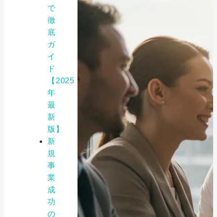
で
徹
底
ガ
イ
ド
【2025
年
最
新
版】
新
規
事
業
成
功
の