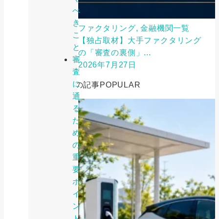
べ
き
ファクタリング, 金融機関一覧
こ
【独占取材】大手ファクタリング
と
の「審査の裏側」...
審
2026年7月27日
査
に
人気の記事
POPULAR
通
る
た
め
の
重
要
ポ
イ
ン
ト：