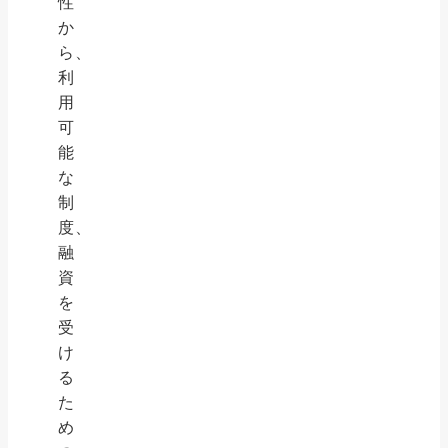
性
か
ら、
利
用
可
能
な
制
度、
融
資
を
受
け
る
た
め