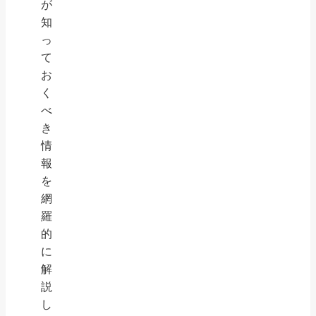
が
知
っ
て
お
く
べ
き
情
報
を
網
羅
的
に
解
説
し