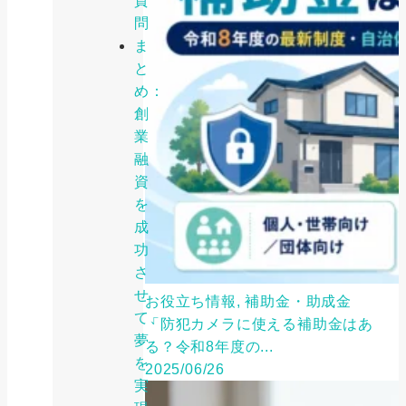
質
問
ま
と
め：
創
業
融
資
を
成
功
さ
せ
お役立ち情報, 補助金・助成金
て、
「防犯カメラに使える補助金はあ
夢
る？令和8年度の...
を
2025/06/26
実