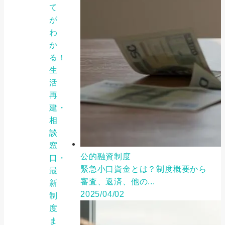
て
が
わ
か
る！
生
活
再
建・
相
談
窓
公的融資制度
口・
緊急小口資金とは？制度概要から
最
審査、返済、他の...
新
2025/04/02
制
度
ま