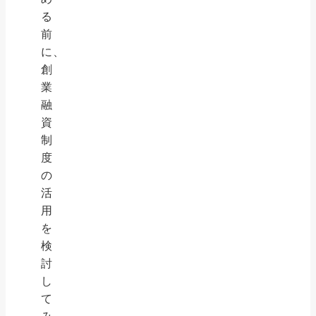
る
前
に、
創
業
融
資
制
度
の
活
用
を
検
討
し
て