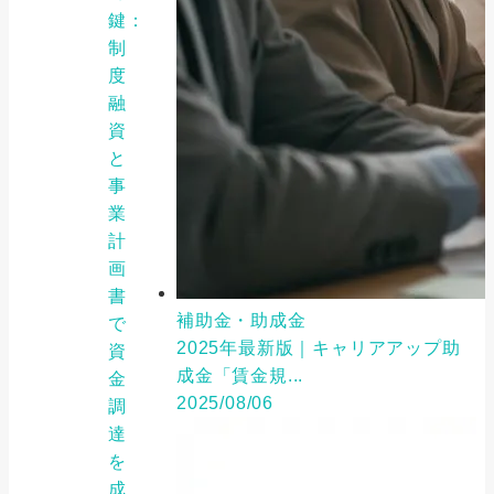
鍵：
制
度
融
資
と
事
業
計
画
書
補助金・助成金
で
2025年最新版｜キャリアアップ助
資
成金「賃金規...
金
2025/08/06
調
達
を
成