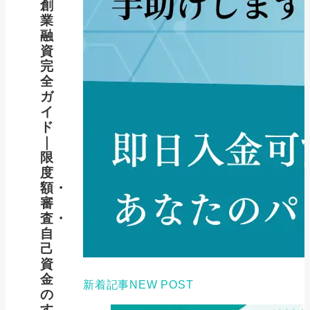
創
業
融
資
完
全
ガ
イ
ド
｜
限
度
額・
審
査・
自
己
資
金
新着記事
NEW POST
の
す