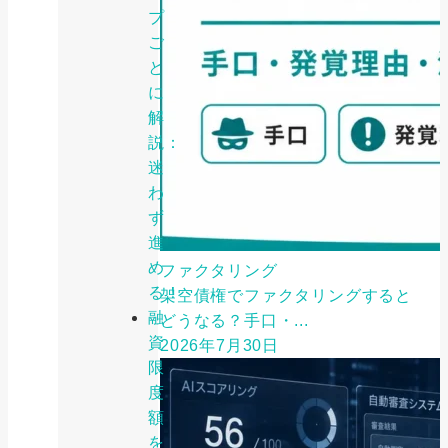
プ
ご
と
に
解
説：
迷
わ
ず
進
め
ファクタリング
る！
架空債権でファクタリングすると
融
どうなる？手口・...
資
2026年7月30日
限
度
額
を