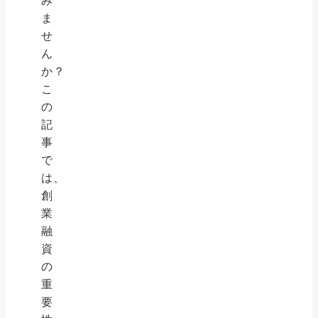
み
ま
せ
ん
か？
こ
の
記
事
で
は、
創
業
融
資
の
重
要