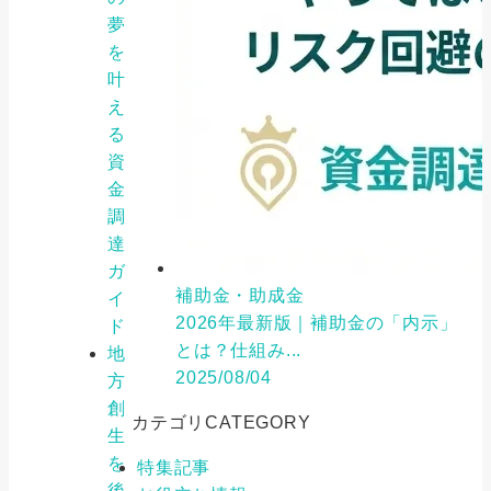
夢
を
叶
え
る
資
金
調
達
ガ
補助金・助成金
イ
2026年最新版｜補助金の「内示」
ド
とは？仕組み...
地
2025/08/04
方
創
カテゴリ
CATEGORY
生
を
特集記事
後