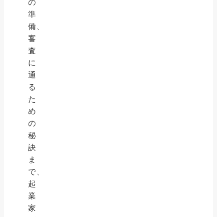
の
準
備、
審
査
に
通
る
た
め
の
秘
訣
ま
で、
起
業
家