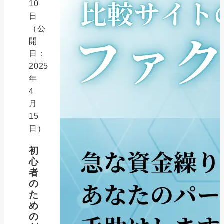
10
日
（公
開
日：
2025
年
4
月
15
日）
初
心
者
の
た
め
の