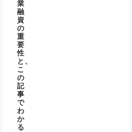
業
融
資
の
重
要
性
と、
こ
の
記
事
で
わ
か
る