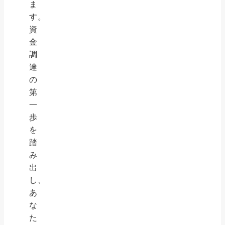
ま
す。
資
金
調
達
の
第
一
歩
を
踏
み
出
し、
あ
な
た