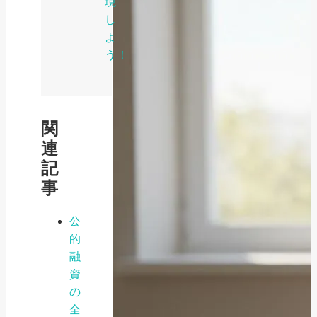
現
し
よ
う！
関
連
記
事
公
的
融
資
の
全