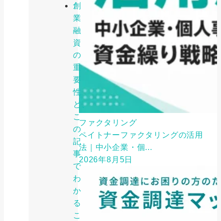
創
業
融
資
の
重
要
性
と、
こ
ファクタリング
の
ペイトナーファクタリングの活用
記
法｜中小企業・個...
事
2026年8月5日
で
わ
か
る
こ