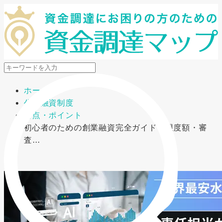
メニューを開閉
ホーム
公的融資制度
要点・ポイント
初心者のための創業融資完全ガイド｜限度額・審
査…