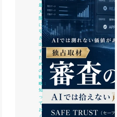
最
大
限
に
引
き
出
す
た
め
の
戦
略：
知
っ
て
お
く