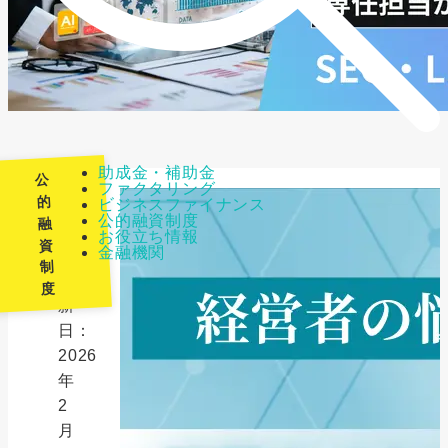
助成金・補助金
公
ファクタリング
的
ビジネスファイナンス
公的融資制度
融
最
お役立ち情報
資
金融機関
終
制
更
度
新
日：
2026
年
2
月