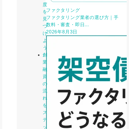
度
ファクタリング
を
ファクタリング業者の選び方｜手
見
数料・審査・即日...
つ
2026年8月3日
け
よ
う
創
業
融
資
の
流
れ
を
ス
テ
ッ