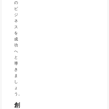
の
ビ
ジ
ネ
ス
を
成
功
へ
と
導
き
ま
し
ょ
う。
創