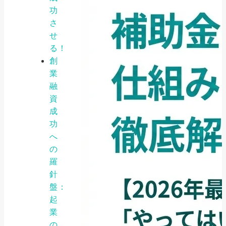
功
さ
せ
る！
創
業
融
資
成
功
へ
の
羅
針
盤：
起
業
の