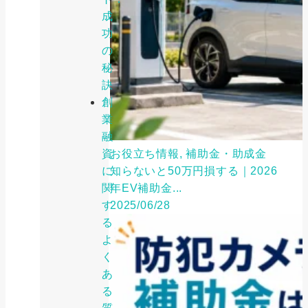
成
功
の
秘
訣
創
業
融
資
お役立ち情報, 補助金・助成金
に
知らないと50万円損する｜2026
関
年EV補助金...
す
2025/06/28
る
よ
く
あ
る