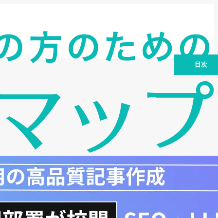
目次
創業融資とは？知っておくべき基礎知識
創業融資の流れをステップごとに解説
低利融資を実現するための戦略
融資限度額を最大限に引き出す方法
創業融資成功の鍵：審査で重視されるポ
イント
創業融資における注意点とリスク管理
創業融資成功事例：先輩起業家の体験談
創業融資に関するQ&A：よくある質問と
回答
融資以外の資金調達方法
まとめ：創業融資を成功させ、事業を成