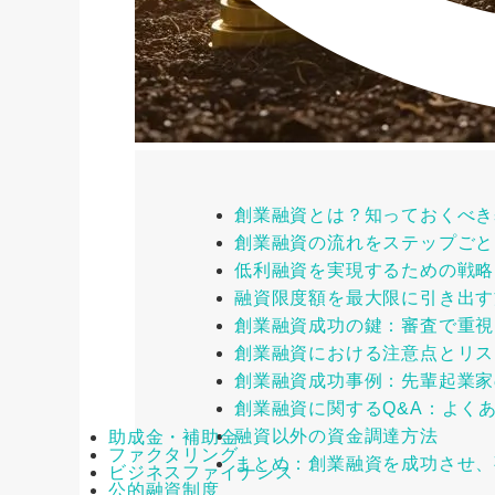
創業融資とは？知っておくべき
創業融資の流れをステップごと
低利融資を実現するための戦略
融資限度額を最大限に引き出す
創業融資成功の鍵：審査で重視
創業融資における注意点とリス
創業融資成功事例：先輩起業家
創業融資に関するQ&A：よく
融資以外の資金調達方法
助成金・補助金
ファクタリング
まとめ：創業融資を成功させ、
ビジネスファイナンス
公的融資制度