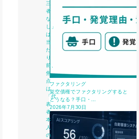
三
者
な
し」
は
当
た
り
前、
焦
点
ファクタリング
は
架空債権でファクタリングすると
「代
どうなる？手口・...
表
2026年7月30日
者
本
人
の