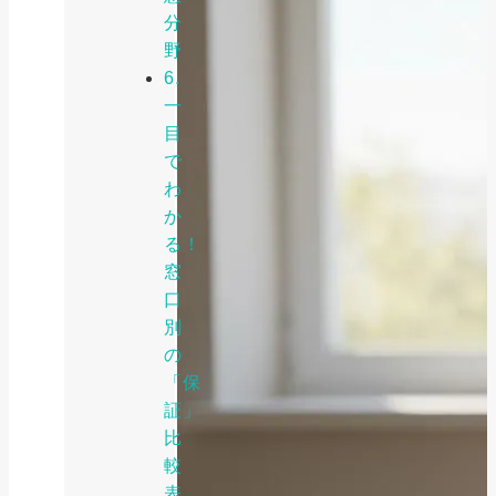
分
野
6.
一
目
で
わ
か
る！
窓
口
別
の
「保
証」
比
較
表