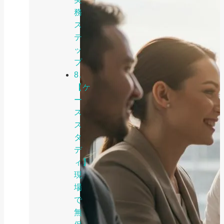
務
ス
テ
ッ
プ
8.
【ケ
ー
ス
ス
タ
デ
ィ】
現
場
で
無