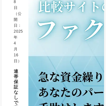
8
日
（公
開
日：
2025
年
4
月
16
日）
連
帯
保
証
な
し
で