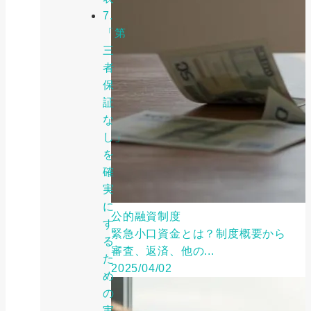
7.
「第
三
者
保
証
な
し」
を
確
実
に
公的融資制度
す
緊急小口資金とは？制度概要から
る
審査、返済、他の...
た
2025/04/02
め
の
実