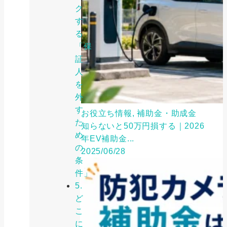
ク
す
る
「保
証
人
を
外
す
お役立ち情報, 補助金・助成金
た
知らないと50万円損する｜2026
め
年EV補助金...
の
2025/06/28
条
件」
5.
ど
こ
に