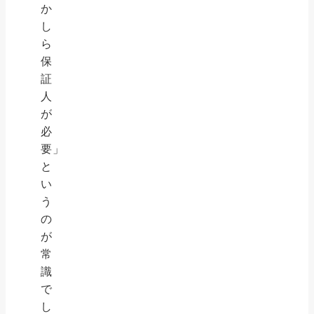
か
し
ら
保
証
人
が
必
要」
と
い
う
の
が
常
識
で
し