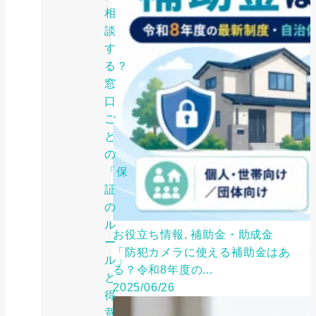
相
談
す
る？
窓
口
ご
と
の
「保
証
の
ル
お役立ち情報, 補助金・助成金
ー
「防犯カメラに使える補助金はあ
ル」
る？令和8年度の...
と
2025/06/26
得
意