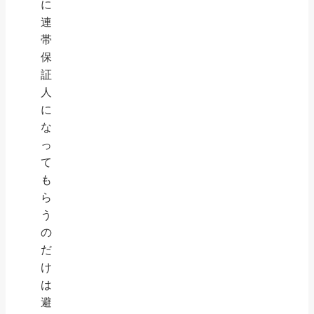
に
連
帯
保
証
人
に
な
っ
て
も
ら
う
の
だ
け
は
避