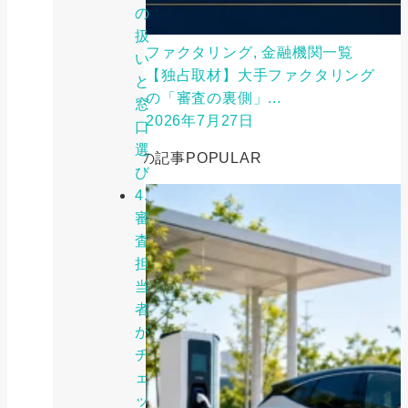
の
扱
ファクタリング, 金融機関一覧
い
【独占取材】大手ファクタリング
と
の「審査の裏側」...
窓
2026年7月27日
口
選
人気の記事
POPULAR
び
4.
審
査
担
当
者
が
チ
ェ
ッ