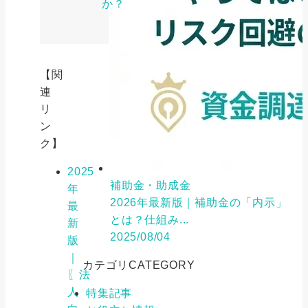
か？
【関
連
リ
ン
ク】
2025
補助金・助成金
年
2026年最新版｜補助金の「内示」
最
とは？仕組み...
新
2025/08/04
版
｜
カテゴリ
CATEGORY
〖法
人
特集記事