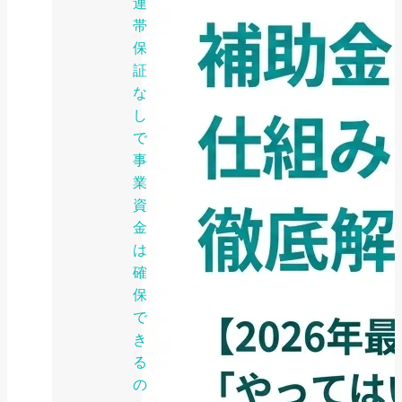
連
帯
保
証
な
し
で
事
業
資
金
は
確
保
で
き
る
の