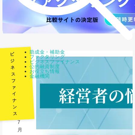
助成金・補助金
ビ
ファクタリング
ジ
ビジネスファイナンス
公的融資制度
ネ
最
お役立ち情報
ス
金融機関
終
フ
更
ァ
新
イ
日：
ナ
ン
2026
ス
年
7
月