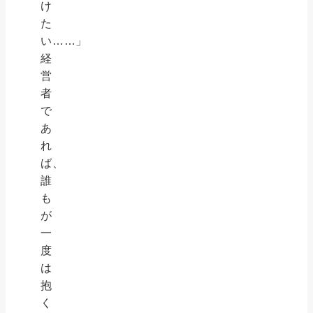
け
た
い……」
経
営
者
で
あ
れ
ば、
誰
も
が
一
度
は
抱
く