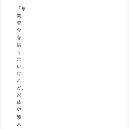
「事
業
資
金
を
借
り
た
い
け
れ
ど、
家
族
や
知
人