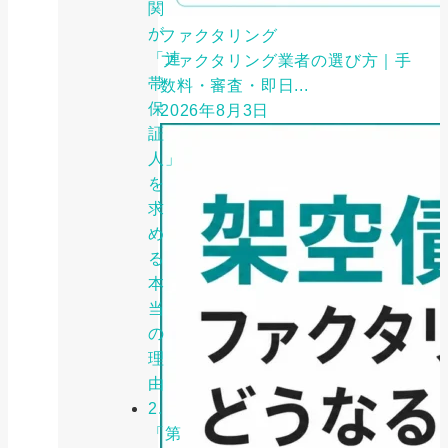
関
が
ファクタリング
「連
ファクタリング業者の選び方｜手
帯
数料・審査・即日...
保
2026年8月3日
証
人」
を
求
め
る
本
当
の
理
由
2.
「第