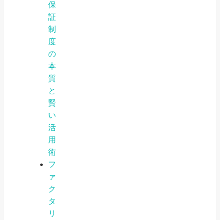
保
証
制
度
の
本
質
と
賢
い
活
用
術
フ
ァ
ク
タ
リ