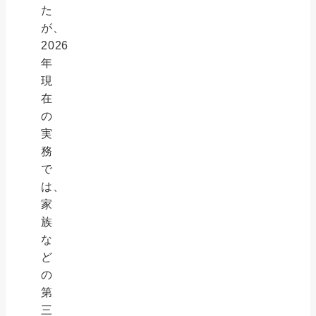
た
が、
2026
年
現
在
の
実
務
で
は、
家
族
な
ど
の
第
三