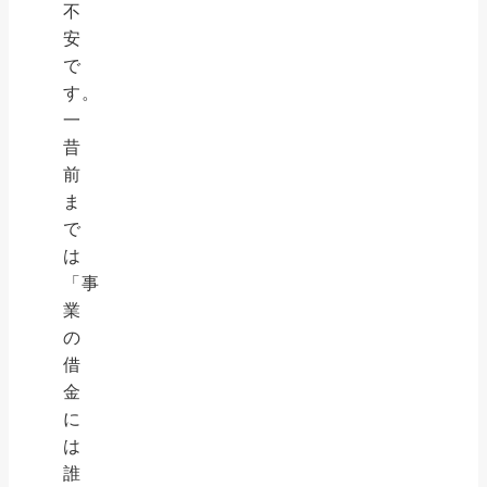
不
安
で
す。
一
昔
前
ま
で
は
「事
業
の
借
金
に
は
誰