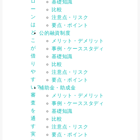
ロ
基礎知識
ー
比較
ン
注意点・リスク
は
要点・ポイント
ど
公的融資制度
こ
メリット・デメリット
が
事例・ケーススタディ
借
基礎知識
り
比較
や
注意点・リスク
す
要点・ポイント
い？
補助金・助成金
審
メリット・デメリット
査
事例・ケーススタディ
を
基礎知識
通
比較
す
注意点・リスク
実
要点・ポイント