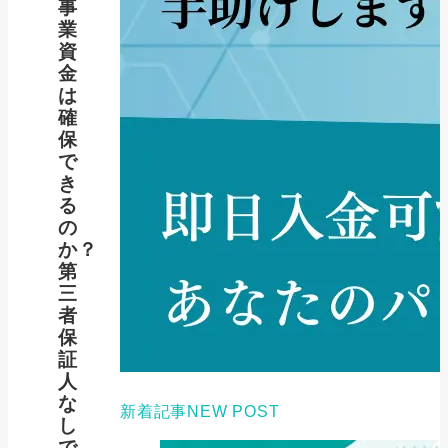
事
業
資
金
は
確
保
で
き
る
の
か？
第
三
者
保
証
人
な
新着記事
NEW POST
し
で