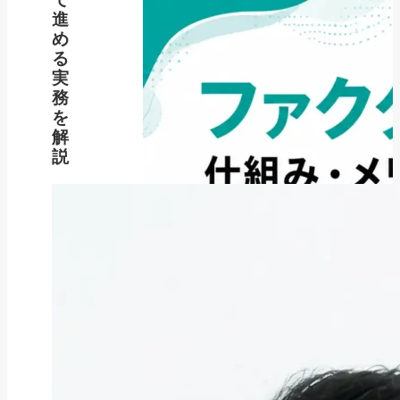
進
め
る
実
務
を
解
説