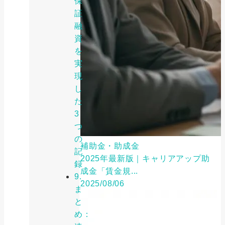
保
証
融
資
を
実
現
し
た
3
つ
の
補助金・助成金
記
2025年最新版｜キャリアアップ助
録
成金「賃金規...
9.
2025/08/06
ま
と
め：