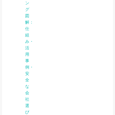
ン
グ
図
解：
仕
組
み・
活
用
事
例・
安
全
な
会
社
選
び