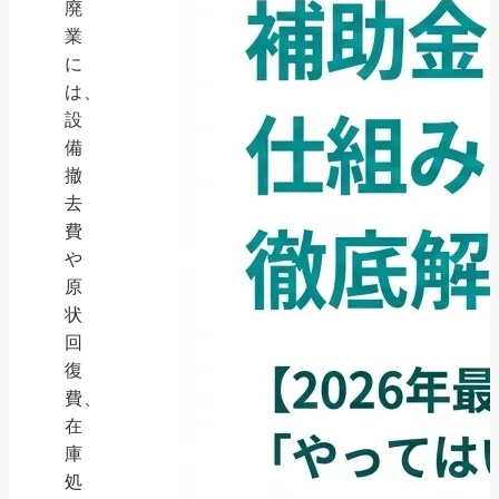
廃
業
に
は、
設
備
撤
去
費
や
原
状
回
復
費、
在
庫
処