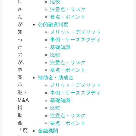
E
比較
さ
注意点・リスク
ん
要点・ポイント
が
公的融資制度
知
メリット・デメリット
っ
事例・ケーススタディ
た
基礎知識
の
比較
が、
注意点・リスク
事
要点・ポイント
業
補助金・助成金
承
メリット・デメリット
継・
事例・ケーススタディ
M&A
基礎知識
補
比較
助
注意点・リスク
金
要点・ポイント
「廃
金融機関