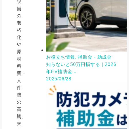
設
備
の
老
朽
化
や
原
お役立ち情報, 補助金・助成金
材
知らないと50万円損する｜2026
料
年EV補助金...
費・
2025/06/28
人
件
費
の
高
騰、
来