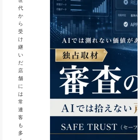
世
代
か
ら
受
け
継
い
だ
店
舗
に
は
常
連
客
も
多