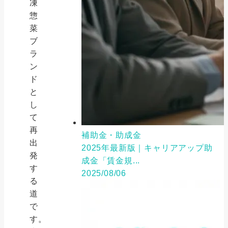
凍
惣
菜
ブ
ラ
ン
ド
と
し
て
再
補助金・助成金
出
2025年最新版｜キャリアアップ助
発
成金「賃金規...
す
2025/08/06
る
道
で
す。