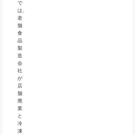
で
は、
老
舗
食
品
製
造
会
社
が
店
舗
廃
業
と
冷
凍