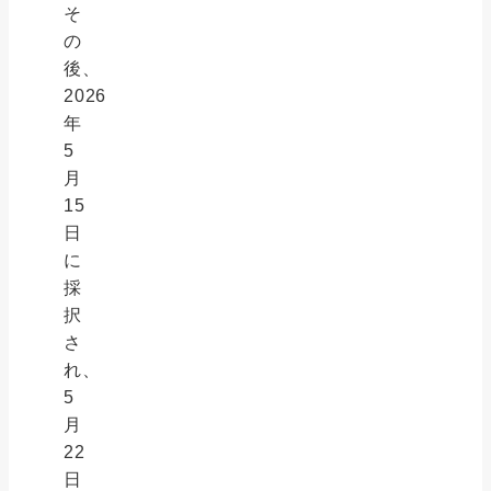
そ
の
後、
2026
年
5
月
15
日
に
採
択
さ
れ、
5
月
22
日