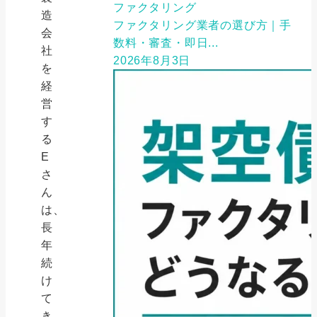
ファクタリング
造
ファクタリング業者の選び方｜手
会
数料・審査・即日...
社
2026年8月3日
を
経
営
す
る
E
さ
ん
は、
長
年
続
け
て
き