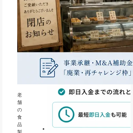
老
舗
の
食
品
製