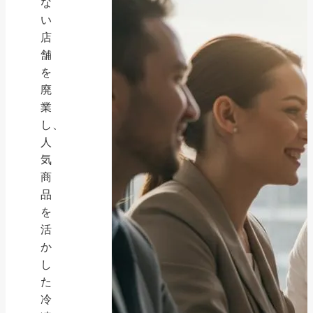
な
い
店
舗
を
廃
業
し、
人
気
商
品
を
活
か
し
た
冷