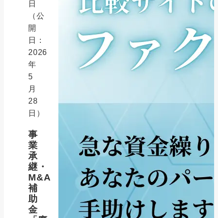
日
（公
開
日：
2026
年
5
月
28
日）
事
業
承
継・
M&A
補
助
金