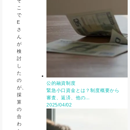
そ
こ
で
E
さ
ん
が
検
討
し
た
の
公的融資制度
が、
緊急小口資金とは？制度概要から
採
審査、返済、他の...
算
2025/04/02
の
合
わ