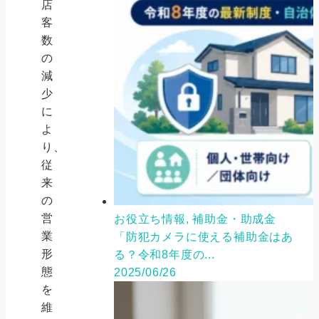
店
客
数
の
減
少
に
よ
り、
従
来
の
営
お役立ち情報, 補助金・助成金
業
「防犯カメラに使える補助金はあ
形
る？令和8年度の...
態
2025/06/26
を
維