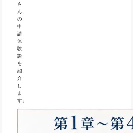
さ
ん
の
申
請
体
験
談
を
紹
介
し
ま
す。