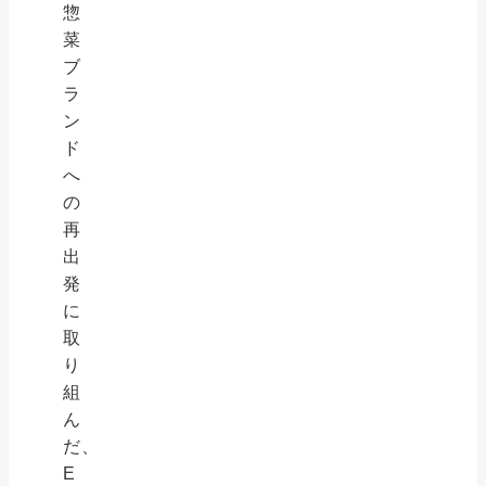
惣
菜
ブ
ラ
ン
ド
へ
の
再
出
発
に
取
り
組
ん
だ、
E