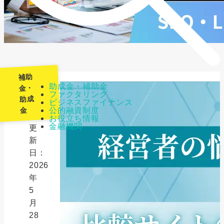
補助
助成金・補助金
金・
ファクタリング
助成
ビジネスファイナンス
最
公的融資制度
金
終
お役立ち情報
金融機関
更
新
日：
2026
年
5
月
28