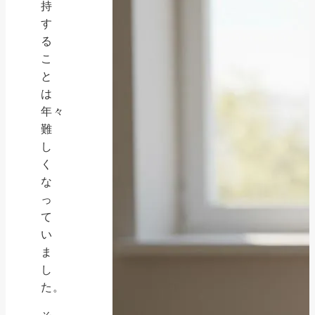
持
す
る
こ
と
は
年々
難
し
く
な
っ
て
い
ま
し
た。