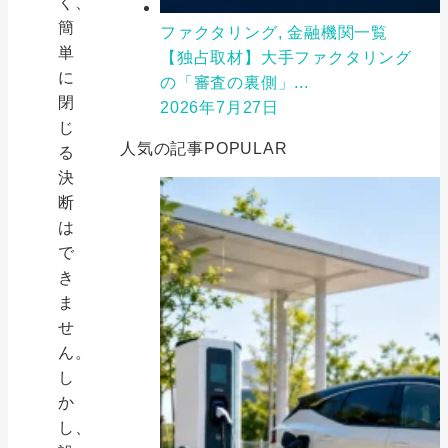
く、
簡
ファクタリング, 金融機関一覧
単
【独占取材】大手ファクタリング
に
の「審査の裏側」...
閉
2026年7月27日
じ
人気の記事
POPULAR
る
決
断
は
で
き
ま
せ
ん。
し
か
し、