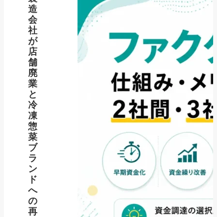
造
会
社
が
店
舗
廃
業
と
冷
凍
惣
菜
ブ
ラ
ン
ド
へ
の
再