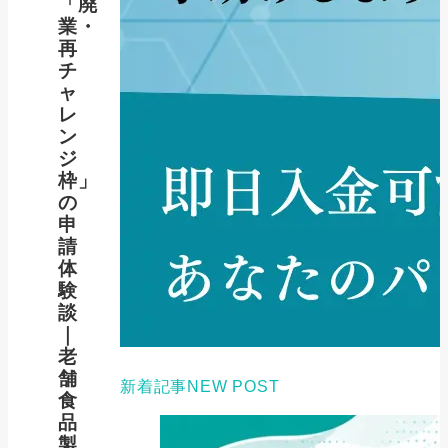
「廃
業・
再
チ
ャ
レ
ン
ジ
枠」
の
申
請
体
験
談
｜
老
舗
新着記事
NEW POST
食
品
製