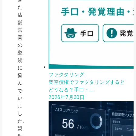
た
店
舗
営
業
の
継
続
に
ファクタリング
悩
架空債権でファクタリングすると
ん
どうなる？手口・...
で
2026年7月30日
い
ま
し
た。
親