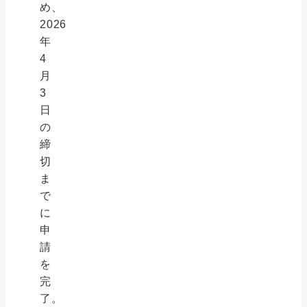
め、
2026
年
4
月
3
日
の
締
切
ま
で
に
申
請
を
完
了。