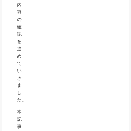
内
容
の
確
認
を
進
め
て
い
き
ま
し
た。
本
記
事