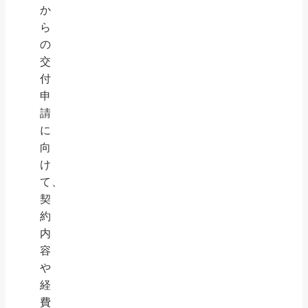
か
ら
の
交
付
申
請
に
向
け
て、
契
約
内
容
や
経
費