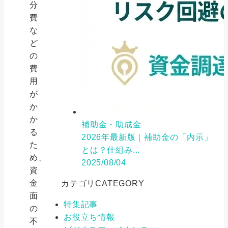
分
費
な
ど
の
費
用
が
か
か
補助金・助成金
る
2026年最新版｜補助金の「内示」
た
とは？仕組み...
め、
2025/08/04
資
金
カテゴリ
CATEGORY
面
特集記事
の
お役立ち情報
不