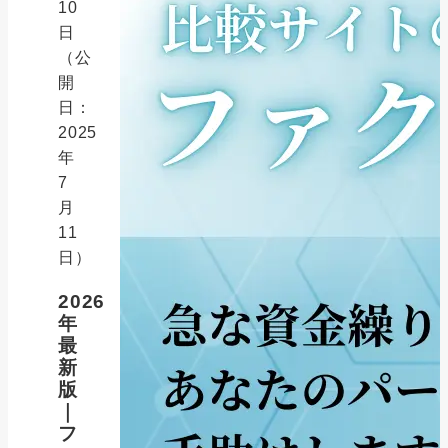
10
日
（公
開
日：
2025
年
7
月
11
日）
2026
年
最
新
版
｜
フ