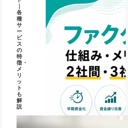
｜
各
種
サ
ー
ビ
ス
の
特
徴・
メ
リ
ッ
ト
も
解
説