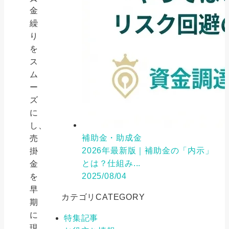
金
繰
り
を
ス
ム
ー
ズ
に
し、
補助金・助成金
売
2026年最新版｜補助金の「内示」
掛
とは？仕組み...
金
2025/08/04
を
早
カテゴリ
CATEGORY
期
に
特集記事
現