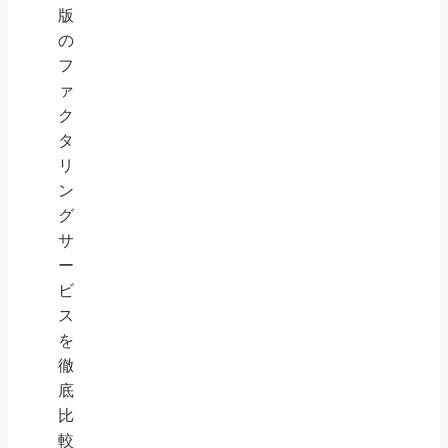
版
の
フ
ァ
ク
タ
リ
ン
グ
サ
ー
ビ
ス
を
徹
底
比
較