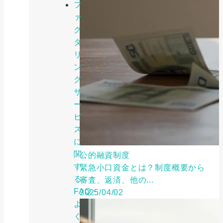
フ
ァ
ク
タ
リ
ン
グ
サ
ー
ビ
ス
に
関
公的融資制度
す
緊急小口資金とは？制度概要から
る
審査、返済、他の...
FAQ・
2025/04/02
よ
く