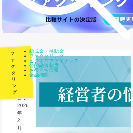
助成金・補助金
フ
ファクタリング
ァ
ビジネスファイナンス
公的融資制度
ク
最
お役立ち情報
タ
金融機関
終
リ
更
ン
新
グ
日：
2026
年
2
月