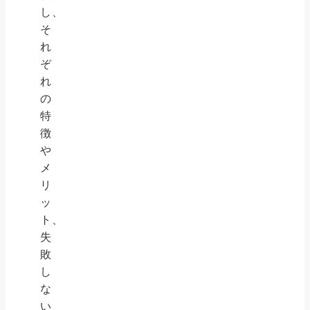
し、
そ
れ
ぞ
れ
の
特
徴
や
メ
リ
ッ
ト、
失
敗
し
な
い