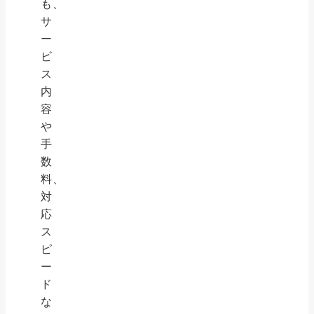
も、
サ
ー
ビ
ス
内
容
や
手
数
料、
対
応
ス
ピ
ー
ド
な