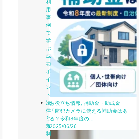
利
用
事
例
で
学
ぶ
成
功
ポ
イ
ン
ト
法
お役立ち情報, 補助金・助成金
律
「防犯カメラに使える補助金はあ
と
る？令和8年度の...
規
2025/06/26
制