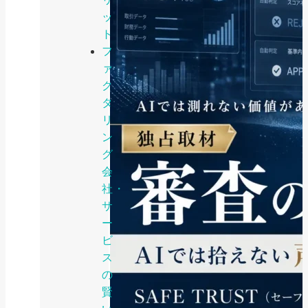
ッ
ト
フ
ァ
ク
タ
リ
ン
グ
会
社・
サ
ー
ビ
ス
の
賢