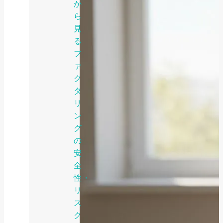
か
ら
見
る
フ
ァ
ク
タ
リ
ン
グ
の
安
全
性・
リ
ス
ク