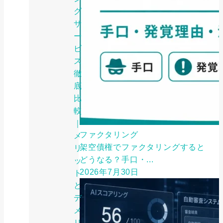
グ
サ
ー
ビ
ス
徹
底
比
較
｜
ファクタリング
メ
架空債権でファクタリングすると
リ
どうなる？手口・...
ッ
2026年7月30日
ト
と
デ
メ
リ