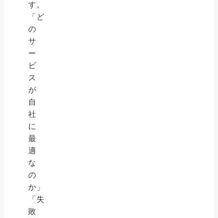
す。
「ど
の
サ
ー
ビ
ス
が
自
社
に
最
適
な
の
か」
「失
敗