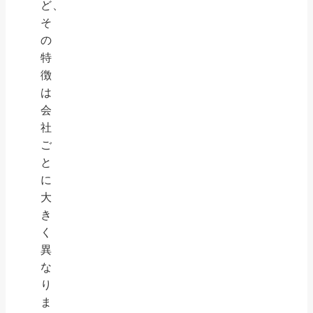
ど、
そ
の
特
徴
は
会
社
ご
と
に
大
き
く
異
な
り
ま