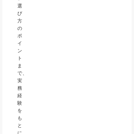
選
び
方
の
ポ
イ
ン
ト
ま
で、
実
務
経
験
を
も
と
に