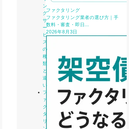
ン
ファクタリング
グ
ファクタリング業者の選び方｜手
サ
数料・審査・即日...
ー
2026年8月3日
ビ
ス
の
種
類
と
違
い
フ
ァ
ク
タ
リ
ン