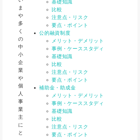
基礎知識
ま
比較
や
注意点・リスク
多
要点・ポイント
く
公的融資制度
の
メリット・デメリット
中
事例・ケーススタディ
小
基礎知識
企
比較
業
注意点・リスク
や
要点・ポイント
個
補助金・助成金
人
メリット・デメリット
事
事例・ケーススタディ
業
基礎知識
主
比較
に
注意点・リスク
と
要点・ポイント