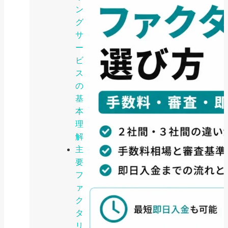
ン
グ
サ
ー
ビ
ス
の
基
本
理
解
主
要
フ
ァ
ク
タ
リ