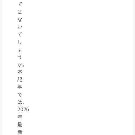
で
は
な
い
で
し
ょ
う
か。
本
記
事
で
は、
2026
年
最
新