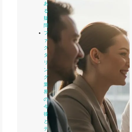
あ
る
疑
問
フ
ァ
ク
タ
リ
ン
グ
業
界
の
今
後
と
テ