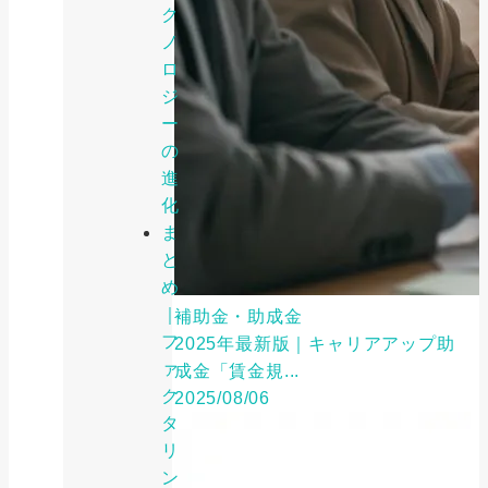
ク
ノ
ロ
ジ
ー
の
進
化
ま
と
め
｜
補助金・助成金
フ
2025年最新版｜キャリアアップ助
ァ
成金「賃金規...
ク
2025/08/06
タ
リ
ン