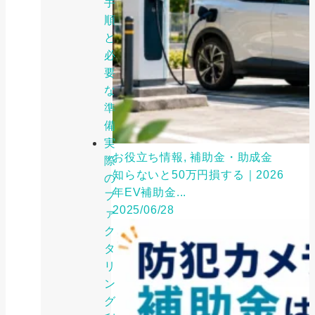
手
順
と
必
要
な
準
備
実
お役立ち情報, 補助金・助成金
際
知らないと50万円損する｜2026
の
年EV補助金...
フ
2025/06/28
ァ
ク
タ
リ
ン
グ