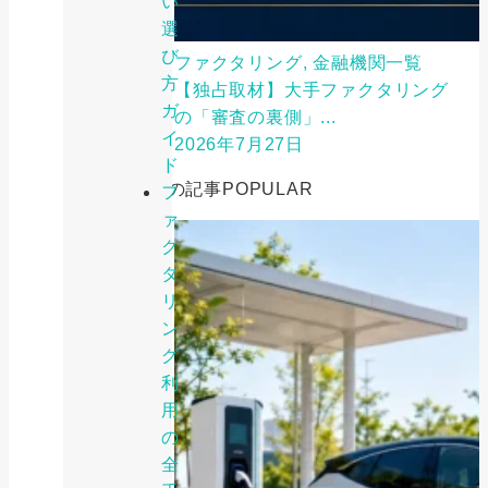
い
選
び
ファクタリング, 金融機関一覧
方
【独占取材】大手ファクタリング
ガ
の「審査の裏側」...
イ
2026年7月27日
ド
人気の記事
POPULAR
フ
ァ
ク
タ
リ
ン
グ
利
用
の
全