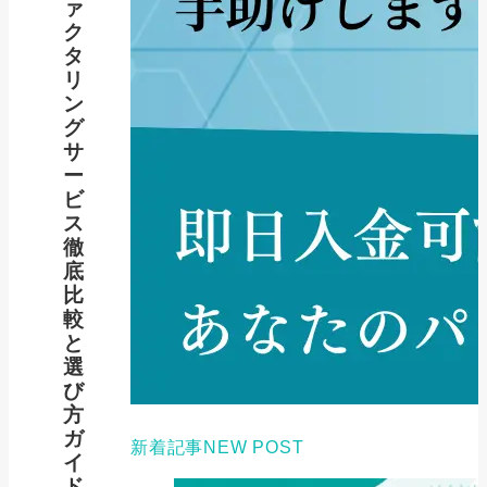
ァ
ク
タ
リ
ン
グ
サ
ー
ビ
ス
徹
底
比
較
と
選
び
方
ガ
新着記事
NEW POST
イ
ド