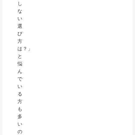
し
な
い
選
び
方
は？」
と
悩
ん
で
い
る
方
も
多
い
の