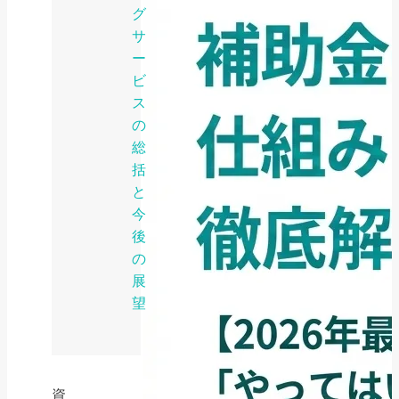
グ
サ
ー
ビ
ス
の
総
括
と
今
後
の
展
望
資