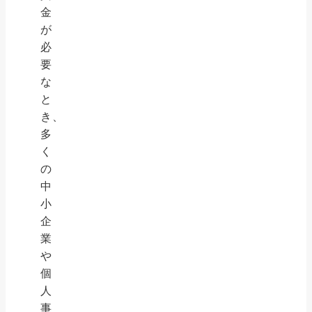
金
が
必
要
な
と
き、
多
く
の
中
小
企
業
や
個
人
事