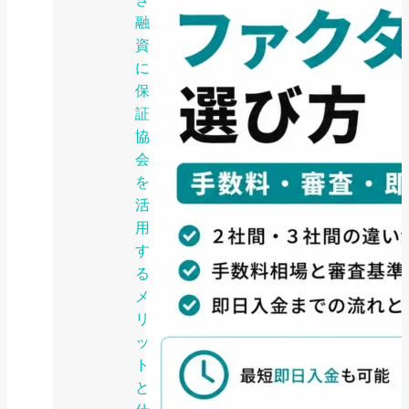
融
資
に
保
証
協
会
を
活
用
す
る
メ
リ
ッ
ト
と