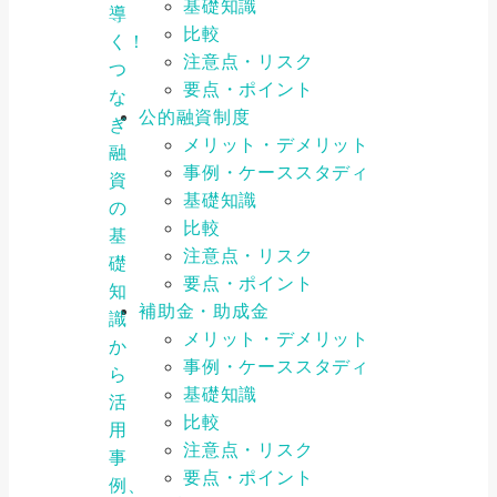
基礎知識
導
比較
く！
注意点・リスク
つ
要点・ポイント
な
公的融資制度
ぎ
メリット・デメリット
融
事例・ケーススタディ
資
基礎知識
の
比較
基
注意点・リスク
礎
要点・ポイント
知
補助金・助成金
識
メリット・デメリット
か
事例・ケーススタディ
ら
基礎知識
活
比較
用
注意点・リスク
事
要点・ポイント
例、