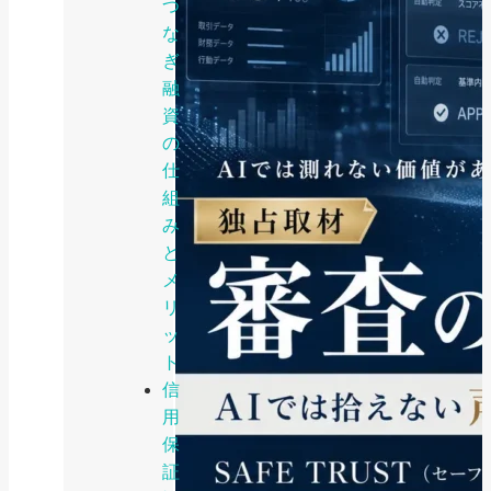
つ
な
ぎ
融
資
の
仕
組
み
と
メ
リ
ッ
ト
信
用
保
証