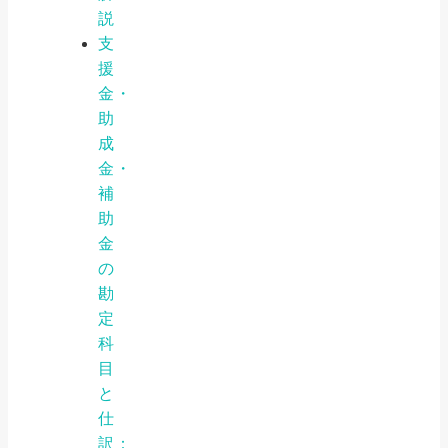
説
支
援
金・
助
成
金・
補
助
金
の
勘
定
科
目
と
仕
訳：