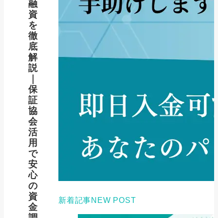
融
資
を
徹
底
解
説
｜
保
証
協
会
活
用
で
安
心
の
資
新着記事
NEW POST
金
調