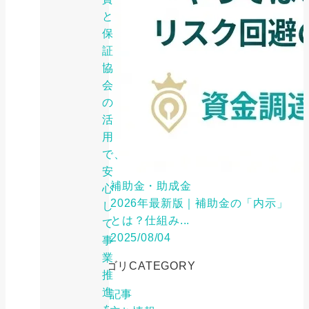
と
保
証
協
会
の
活
用
で、
安
補助金・助成金
心
2026年最新版｜補助金の「内示」
し
とは？仕組み...
て
2025/08/04
事
業
カテゴリ
CATEGORY
推
進
特集記事