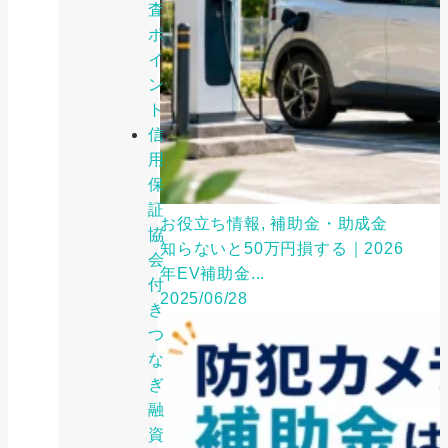
査
ポ
イ
ン
ト
信
用
保
証
お役立ち情報, 補助金・助成金
協
知らないと50万円損する｜2026
会
年EV補助金...
付
2025/06/28
き
つ
な
ぎ
融
資