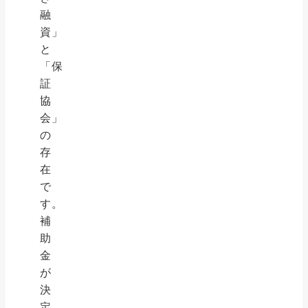
融
資」
と
「保
証
協
会」
の
存
在
で
す。
補
助
金
が
決
定