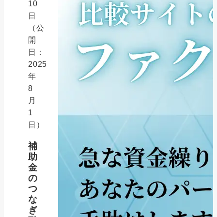
10
日
（公
開
日：
2025
年
8
月
1
日）
補
助
金
の
つ
な
ぎ