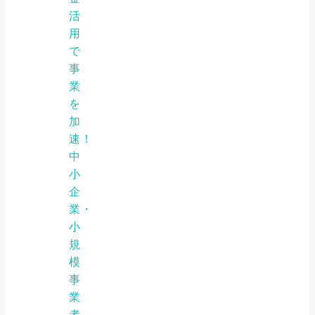
活
用
で
事
業
を
加
速！
中
小
企
業・
小
規
模
事
業
者