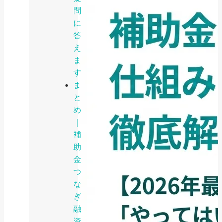
問
に
答
え
ま
す
ま
と
め
｜
補
助
金
つ
な
ぎ
融
資