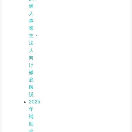
個
人
事
業
主・
法
人
向
け
徹
底
解
説
2025
年
補
助
金