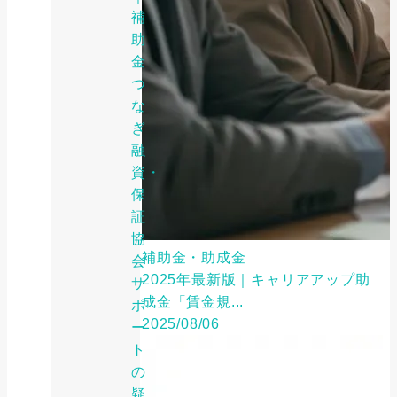
補
助
金
つ
な
ぎ
融
資・
保
証
協
補助金・助成金
会
2025年最新版｜キャリアアップ助
サ
成金「賃金規...
ポ
2025/08/06
ー
ト
の
疑