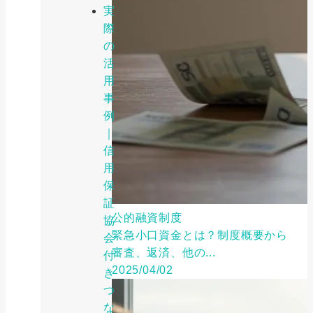
実
際
の
活
用
事
例
｜
信
用
保
証
公的融資制度
協
緊急小口資金とは？制度概要から
会
審査、返済、他の...
付
2025/04/02
き
つ
な