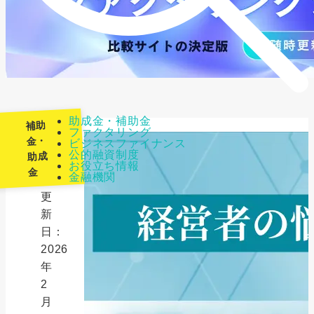
助成金・補助金
補助
ファクタリング
金・
ビジネスファイナンス
公的融資制度
助成
最
お役立ち情報
金
金融機関
終
更
新
日：
2026
年
2
月