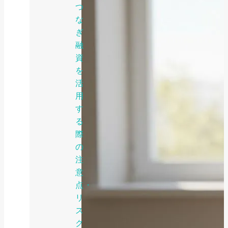
つ
な
ぎ
融
資
を
活
用
す
る
際
の
注
意
点・
リ
ス
ク