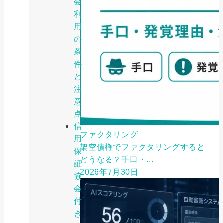
会
利
用
の
条
件
と
注
意
点
信
ファクタリング
用
架空債権でファクタリングすると
保
どうなる？手口・...
証
2026年7月30日
協
会
付
き