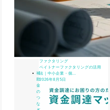
ファクタリング
ペイトナーファクタリングの活用
補
法｜中小企業・個...
助
2026年8月5日
金
の
つ
な
ぎ