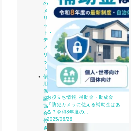
の
メ
リ
ッ
ト・
デ
メ
リ
ッ
ト
信
用
保
お役立ち情報, 補助金・助成金
証
「防犯カメラに使える補助金はあ
協
る？令和8年度の...
会
2025/06/26
付
き