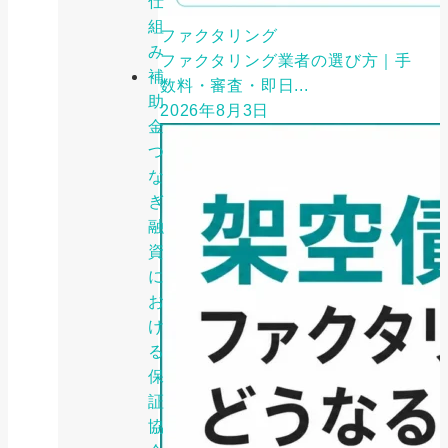
仕
組
ファクタリング
み
ファクタリング業者の選び方｜手
補
数料・審査・即日...
助
2026年8月3日
金
つ
な
ぎ
融
資
に
お
け
る
保
証
協