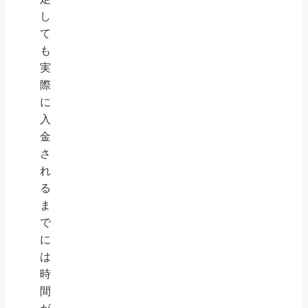
し
て
も
実
際
に
入
金
さ
れ
る
ま
で
に
は
時
間