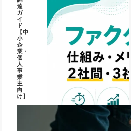
達
ガ
イ
ド
【中
小
企
業・
個
人
事
業
主
向
け】