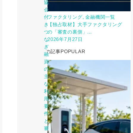
協
会
付
ファクタリング, 金融機関一覧
き
【独占取材】大手ファクタリング
つ
の「審査の裏側」...
な
2026年7月27日
ぎ
人気の記事
POPULAR
融
資
の
主
な
利
用
要
件
と
審