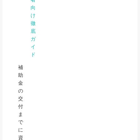
向
け
徹
底
ガ
イ
ド
補
助
金
の
交
付
ま
で
に
資