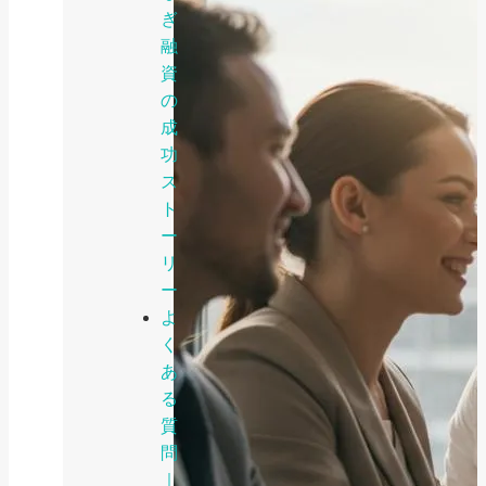
ぎ
融
資
の
成
功
ス
ト
ー
リ
ー
よ
く
あ
る
質
問
｜