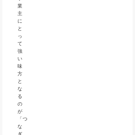
業
主
に
と
っ
て
強
い
味
方
と
な
る
の
が
「つ
な
ぎ