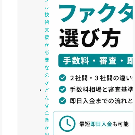
ル
技
術
支
援
が
必
要
な
の
か
ど
ん
な
企
業
が