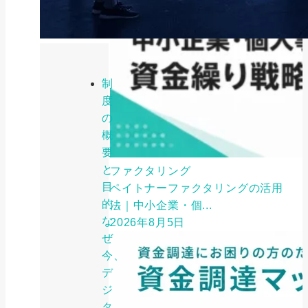
制
度
の
概
要
と
ファクタリング
目
ペイトナーファクタリングの活用
的：
法｜中小企業・個...
な
2026年8月5日
ぜ
今、
デ
ジ
タ