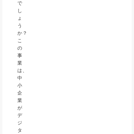
で
し
ょ
う
か？
こ
の
事
業
は、
中
小
企
業
が
デ
ジ
タ