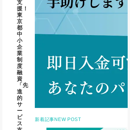
支
援！
東
京
都
中
小
企
業
制
度
融
資
「先
進
的
サ
ー
ビ
新着記事
NEW POST
ス
支