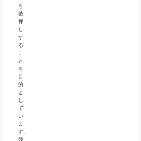
を
後
押
し
す
る
こ
と
を
目
的
と
し
て
い
ま
す。
競