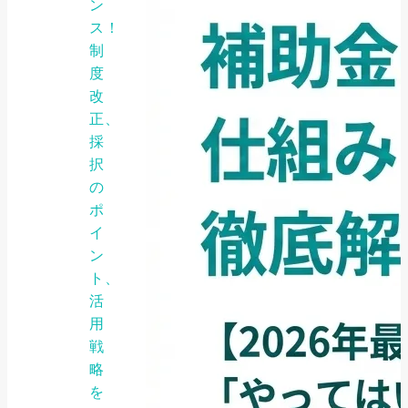
ン
ス！
制
度
改
正、
採
択
の
ポ
イ
ン
ト、
活
用
戦
略
を