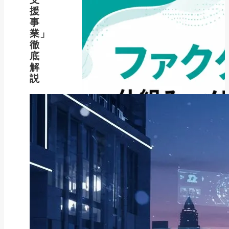
援
事
業」
徹
底
解
説