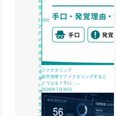
容：
最
大
2,000
万
円
の
助
成
金
と
ファクタリング
手
架空債権でファクタリングすると
厚
どうなる？手口・...
い
2026年7月30日
伴
走
型
支