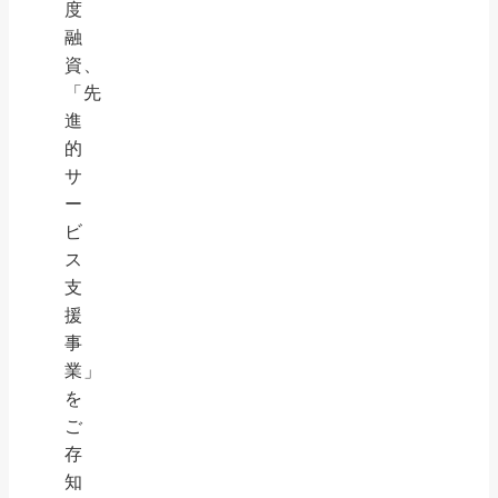
度
融
資、
「先
進
的
サ
ー
ビ
ス
支
援
事
業」
を
ご
存
知