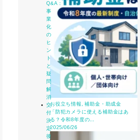
Q&A：
事
業
化
の
ヒ
ン
ト
と
疑
問
解
消
お役立ち情報, 補助金・助成金
交
「防犯カメラに使える補助金はあ
付
る？令和8年度の...
決
2025/06/26
定
後