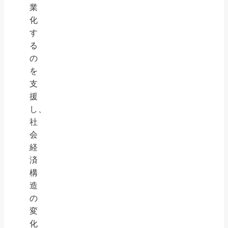
業
化
す
る
の
を
支
援
し、
社
会
経
済
構
造
の
変
化