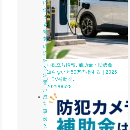
に
使
え
る？
経
費
の
詳
細
お役立ち情報, 補助金・助成金
と
知らないと50万円損する｜2026
注
年EV補助金...
意
2025/06/28
点
成
功
事
例
と