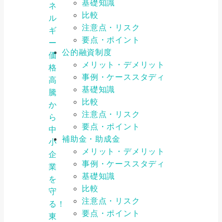
基礎知識
ネ
比較
ル
注意点・リスク
ギ
要点・ポイント
ー
公的融資制度
価
メリット・デメリット
格
事例・ケーススタディ
高
基礎知識
騰
比較
か
注意点・リスク
ら
要点・ポイント
中
補助金・助成金
小
メリット・デメリット
企
事例・ケーススタディ
業
基礎知識
を
比較
守
注意点・リスク
る！
要点・ポイント
東