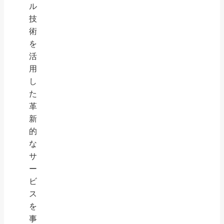
ル
技
術
を
活
用
し
た
革
新
的
な
サ
ー
ビ
ス
を
事