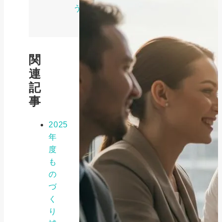
う
関
連
記
事
2025
年
度
も
の
づ
く
り