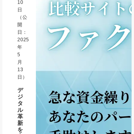
10
日
（公
開
日：
2025
年
5
月
13
日）
デ
ジ
タ
ル
革
新
を