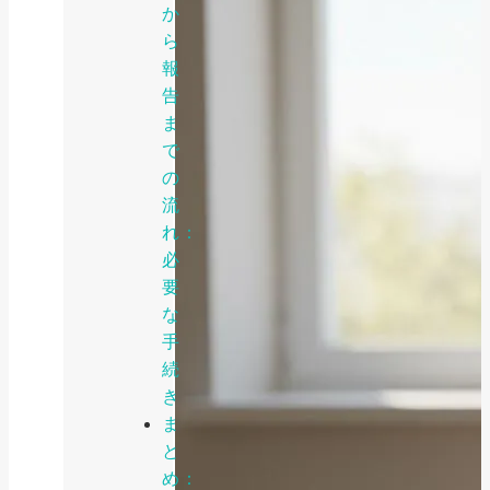
か
ら
報
告
ま
で
の
流
れ：
必
要
な
手
続
き
ま
と
め：