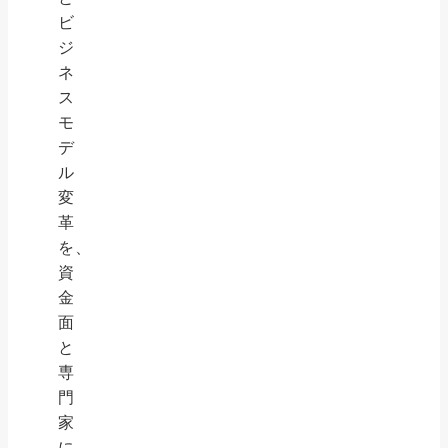
ビ
ジ
ネ
ス
モ
デ
ル
変
革
を、
資
金
面
と
専
門
家
に