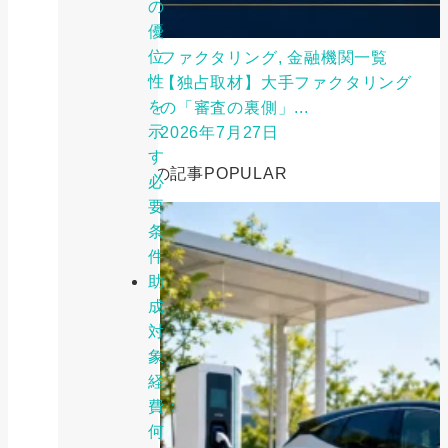
の
優
位
ファクタリング, 金融機関一覧
性
【独占取材】大手ファクタリング
を
の「審査の裏側」...
示
2026年7月27日
す
人気の記事
POPULAR
必
要
条
件
助
成
対
象
経
費：
何