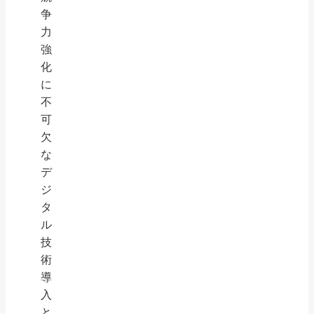
争
力
強
化
に
不
可
欠
な
デ
ジ
タ
ル
技
術
導
入
と