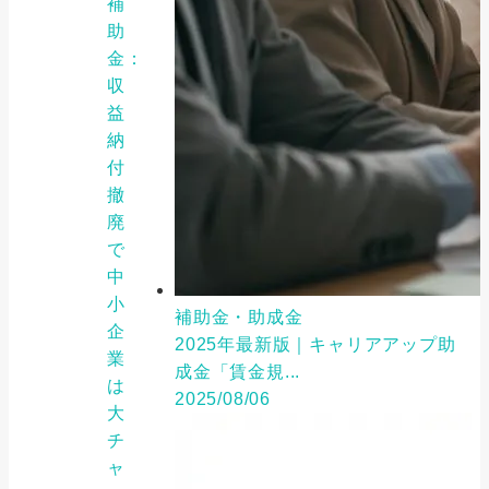
補
助
金：
収
益
納
付
撤
廃
で
中
小
補助金・助成金
企
2025年最新版｜キャリアアップ助
業
成金「賃金規...
は
2025/08/06
大
チ
ャ