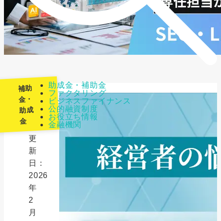
助成金・補助金
補助
ファクタリング
金・
ビジネスファイナンス
公的融資制度
助成
最
お役立ち情報
金
金融機関
終
更
新
日：
2026
年
2
月