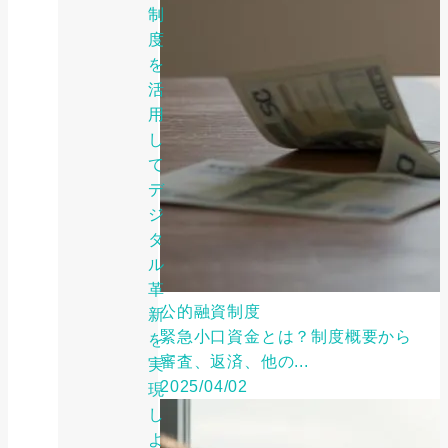
制
度
を
活
用
し
て
デ
ジ
タ
ル
革
公的融資制度
新
緊急小口資金とは？制度概要から
を
審査、返済、他の...
実
2025/04/02
現
し
よ