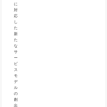
に
対
応
し
た
新
た
な
サ
ー
ビ
ス
モ
デ
ル
の
創
出