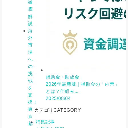
徹
底
解
説
海
外
市
場
へ
の
挑
補助金・助成金
戦
2026年最新版｜補助金の「内示」
を
とは？仕組み...
支
2025/08/04
援！
東
カテゴリ
CATEGORY
京
特集記事
都