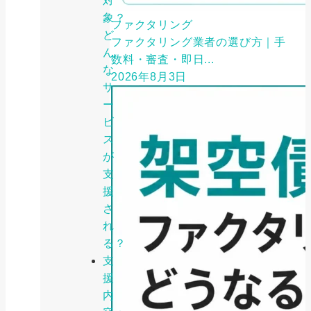
対
象？
ファクタリング
ど
ファクタリング業者の選び方｜手
ん
数料・審査・即日...
な
2026年8月3日
サ
ー
ビ
ス
が
支
援
さ
れ
る？
支
援
内