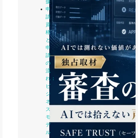
援
申
請
資
格
と
申
請
の
流
れ：
ビ
ジ
ネ
ス
モ
デ
ル