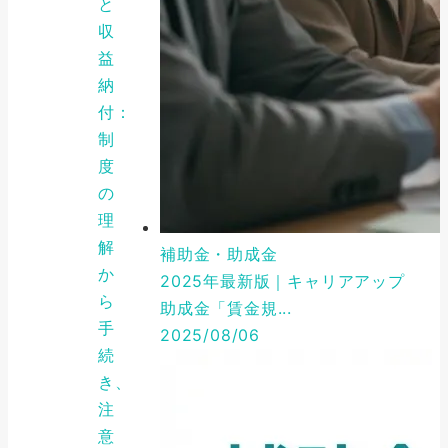
と
収
益
納
付：
制
度
の
理
解
補助金・助成金
か
2025年最新版｜キャリアアップ
ら
助成金「賃金規...
手
2025/08/06
続
き、
注
意