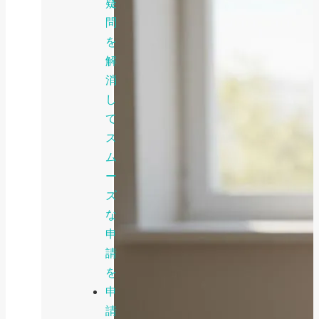
疑
問
を
解
消
し
て
ス
ム
ー
ズ
な
申
請
を
申
請