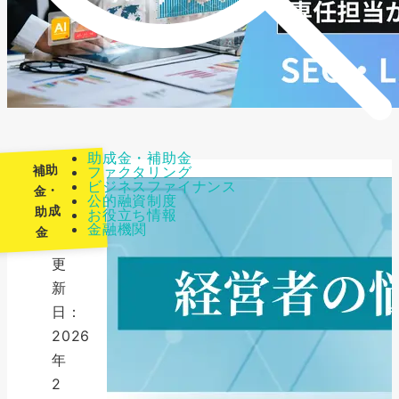
助成金・補助金
補助
ファクタリング
ビジネスファイナンス
金・
公的融資制度
助成
お役立ち情報
最
金融機関
金
終
更
新
日：
2026
年
2