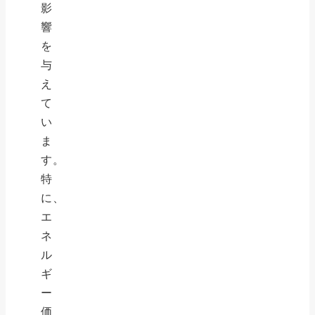
影
響
を
与
え
て
い
ま
す。
特
に、
エ
ネ
ル
ギ
ー
価