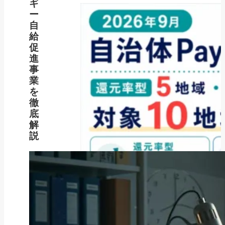
ギ
ー
自
給
促
進
事
業
を
徹
底
解
説