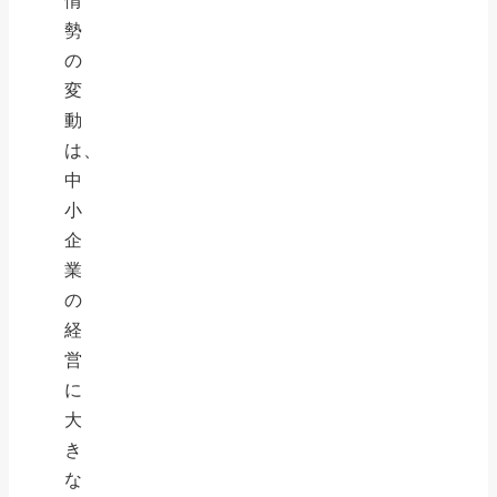
勢
の
変
動
は、
中
小
企
業
の
経
営
に
大
き
な