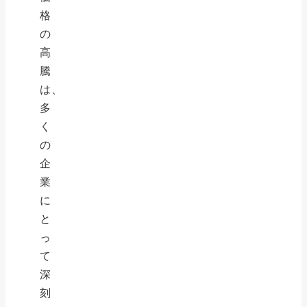
格
の
高
騰
は、
多
く
の
企
業
に
と
っ
て
深
刻