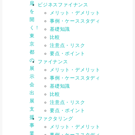
扉
ビジネスファイナンス
を
メリット・デメリット
開
事例・ケーススタディ
く！
基礎知識
東
比較
京
注意点・リスク
都
要点・ポイント
の
ファイナンス
展
メリット・デメリット
示
事例・ケーススタディ
会
基礎知識
出
比較
展
注意点・リスク
支
要点・ポイント
援
ファクタリング
事
メリット・デメリット
業
事例・ケーススタディ