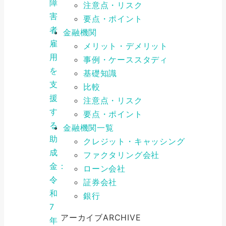
障
注意点・リスク
害
要点・ポイント
者
金融機関
雇
メリット・デメリット
用
事例・ケーススタディ
を
基礎知識
支
比較
援
注意点・リスク
す
要点・ポイント
る
金融機関一覧
助
クレジット・キャッシング
成
ファクタリング会社
金：
ローン会社
令
証券会社
和
銀行
7
アーカイブ
ARCHIVE
年