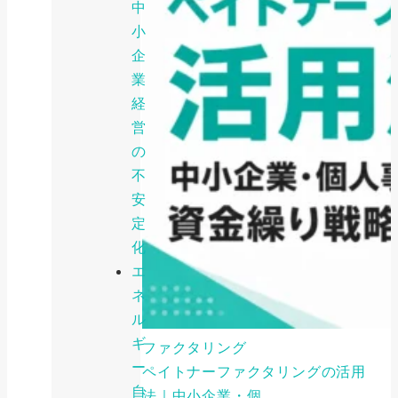
中
小
企
業
経
営
の
不
安
定
化
エ
ネ
ル
ギ
ファクタリング
ー
ペイトナーファクタリングの活用
自
法｜中小企業・個...