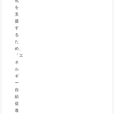
化
を
支
援
す
る
た
め、
「エ
ネ
ル
ギ
ー
自
給
促
進