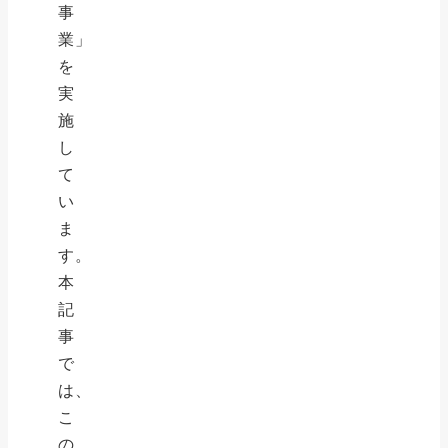
事
業」
を
実
施
し
て
い
ま
す。
本
記
事
で
は、
こ
の