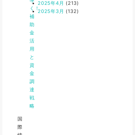
2025年4月
(213)
く！
2025年3月
(132)
補
助
金
活
用
と
資
金
調
達
戦
略
国
際
情