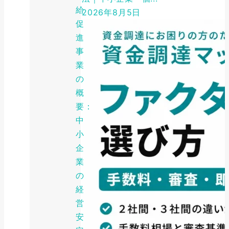
給
2026年8月5日
促
進
事
業
の
概
要：
中
小
企
業
の
経
営
安