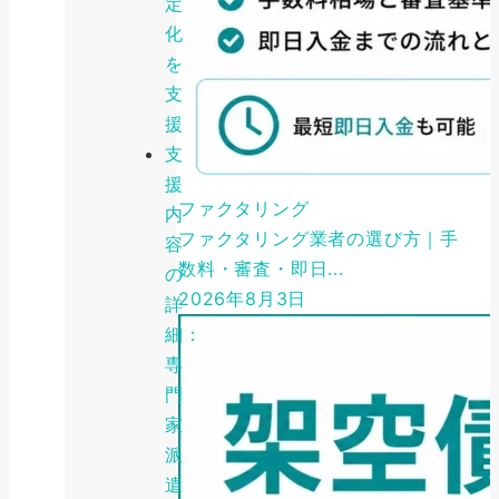
定
化
を
支
援
支
援
ファクタリング
内
ファクタリング業者の選び方｜手
容
数料・審査・即日...
の
2026年8月3日
詳
細：
専
門
家
派
遣