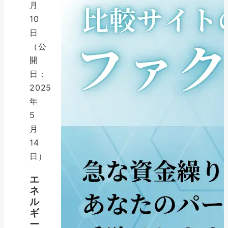
月
10
日
（公
開
日：
2025
年
5
月
14
日）
エ
ネ
ル
ギ
ー