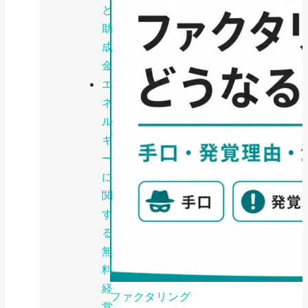
と
助
成
金
エ
ネ
ル
ギ
ー
に
関
す
る
無
料
経
ファクタリング
営