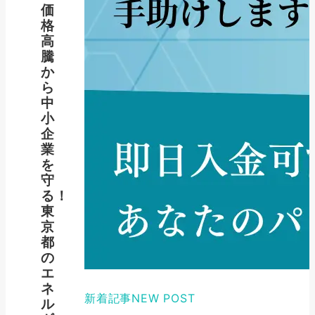
価
格
高
騰
か
ら
中
小
企
業
を
守
る！
東
京
都
の
エ
ネ
新着記事
NEW POST
ル