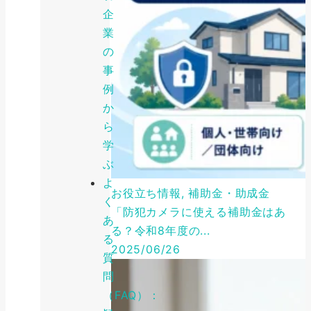
企
業
の
事
例
か
ら
学
ぶ
よ
お役立ち情報, 補助金・助成金
く
「防犯カメラに使える補助金はあ
あ
る？令和8年度の...
る
2025/06/26
質
問
（FAQ）：