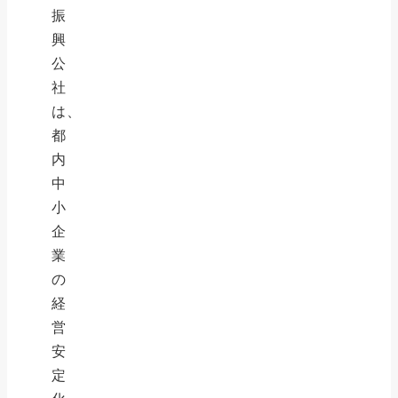
振
興
公
社
は、
都
内
中
小
企
業
の
経
営
安
定