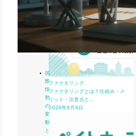
国
際
ファクタリング
情
ファクタリングとは？仕組み・メ
勢
リット・注意点と...
の
2026年8月6日
変
動
と