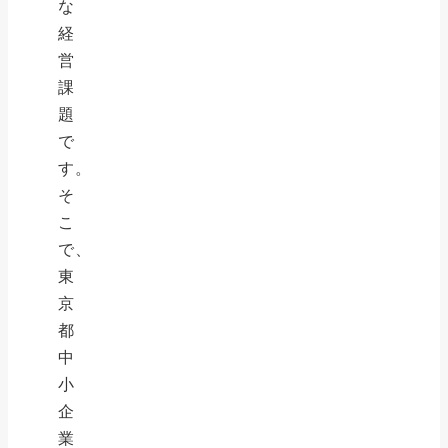
な
経
営
課
題
で
す。
そ
こ
で、
東
京
都
中
小
企
業