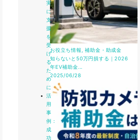
実
に
支
援
を
受
お役立ち情報, 補助金・助成金
け
知らないと50万円損する｜2026
る
年EV補助金...
た
2025/06/28
め
に
活
用
事
例：
成
功