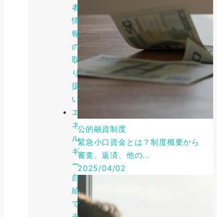
者
情
報
の
取
り
扱
い
エ
ネ
公的融資制度
ル
緊急小口資金とは？制度概要から
ギ
審査、返済、他の...
ー
2025/04/02
自
給
で
未