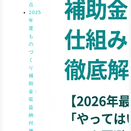
点
2025
年
度
も
の
づ
く
り
補
助
金：
収
益
納
付
撤