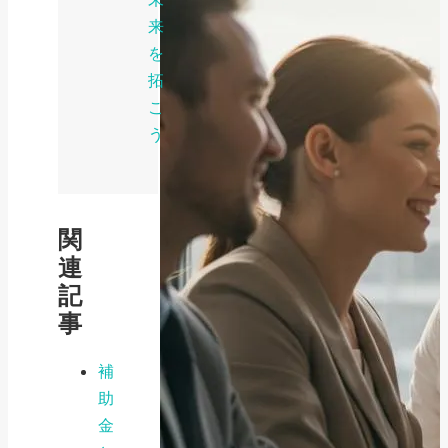
来
を
拓
こ
う
関
連
記
事
補
助
金