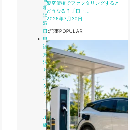
架空債権でファクタリングすると
相
どうなる？手口・...
談
2026年7月30日
窓
口
人気の記事
POPULAR
申
請
方
法
と
ス
ケ
ジ
ュ
ー
ル：
確