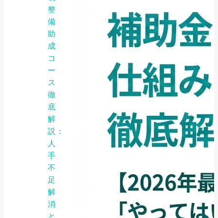
整
備
助
成
コ
ー
ス
徹
底
解
説：
人
手
不
足
解
消
と