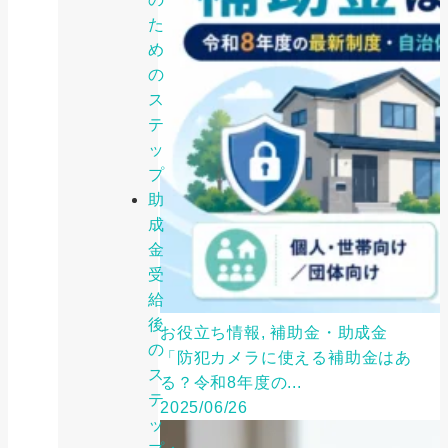
た
め
の
ス
テ
ッ
プ
助
成
金
受
給
後
お役立ち情報, 補助金・助成金
の
「防犯カメラに使える補助金はあ
ス
る？令和8年度の...
テ
2025/06/26
ッ