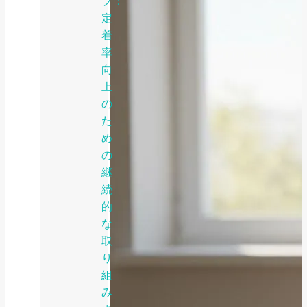
プ：
定
着
率
向
上
の
た
め
の
継
続
的
な
取
り
組
み