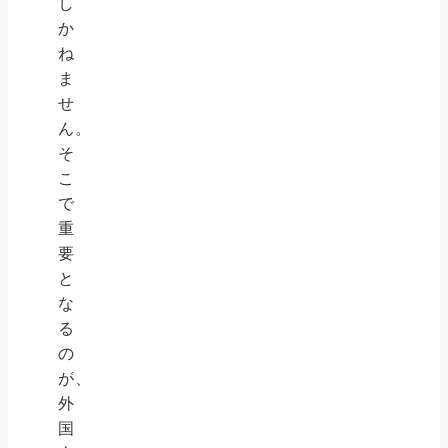
し
か
ね
ま
せ
ん。
そ
こ
で
重
要
と
な
る
の
が、
外
国