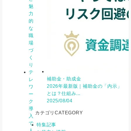
魅
力
的
な
職
場
づ
く
り
テ
補助金・助成金
レ
2026年最新版｜補助金の「内示」
ワ
とは？仕組み...
ー
2025/08/04
ク
導
カテゴリ
CATEGORY
入
で
特集記事
人