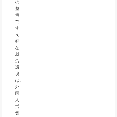
の
整
備
で
す。
良
好
な
就
労
環
境
は、
外
国
人
労
働