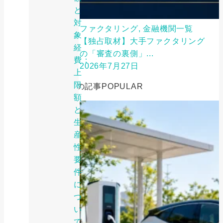
と
対
ファクタリング, 金融機関一覧
象
【独占取材】大手ファクタリング
経
の「審査の裏側」...
費：
2026年7月27日
上
限
人気の記事
POPULAR
額
と
生
産
性
要
件
に
つ
い
て