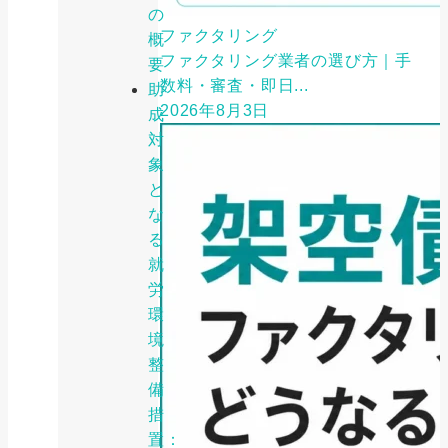
の
ファクタリング
概
ファクタリング業者の選び方｜手
要
数料・審査・即日...
助
2026年8月3日
成
対
象
と
な
る
就
労
環
境
整
備
措
置：