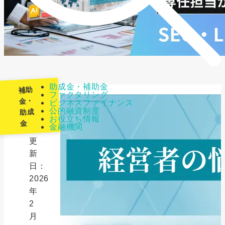
助成金・補助金
補助
ファクタリング
金・
ビジネスファイナンス
公的融資制度
助成
最
お役立ち情報
金
金融機関
終
更
新
日：
2026
年
2
月