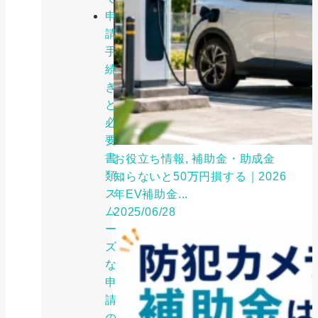
申
請
手
続
き
と
必
要
書
お役立ち情報, 補助金・助成金
類：
知らないと50万円損する｜2026
ス
年EV補助金...
ム
2025/06/28
ー
ズ
な
申
請
の