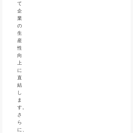
て
企
業
の
生
産
性
向
上
に
直
結
し
ま
す。
さ
ら
に、