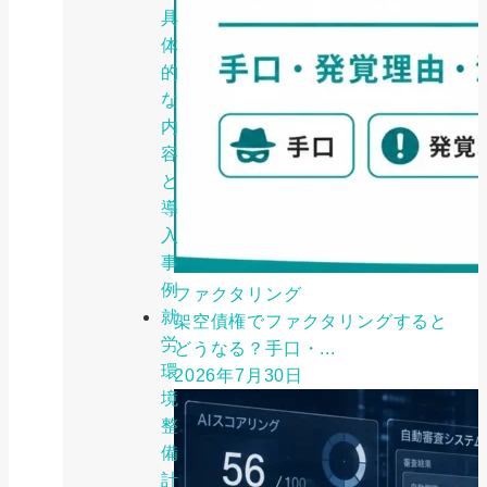
具
体
的
な
内
容
と
導
入
事
例
ファクタリング
就
架空債権でファクタリングすると
労
どうなる？手口・...
環
2026年7月30日
境
整
備
計