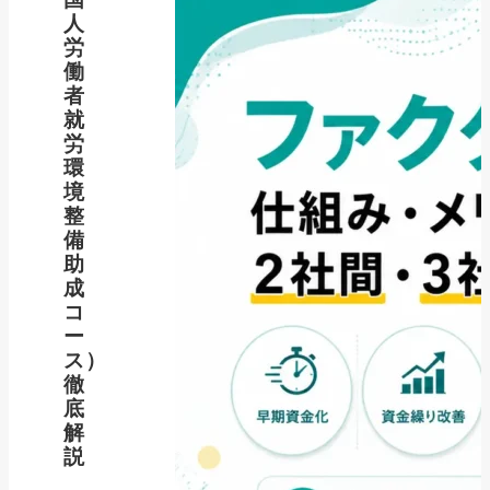
人
労
働
者
就
労
環
境
整
備
助
成
コ
ー
ス）
徹
底
解
説