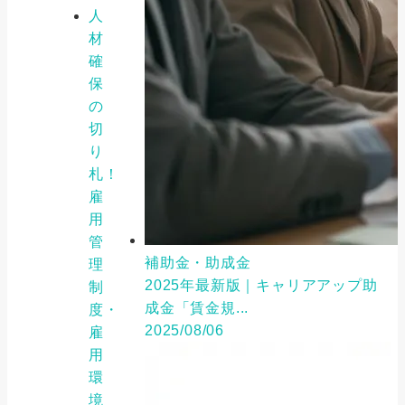
人
材
確
保
の
切
り
札！
雇
用
管
補助金・助成金
理
2025年最新版｜キャリアアップ助
制
成金「賃金規...
度・
2025/08/06
雇
用
環
境