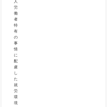
人
労
働
者
特
有
の
事
情
に
配
慮
し
た
就
労
環
境