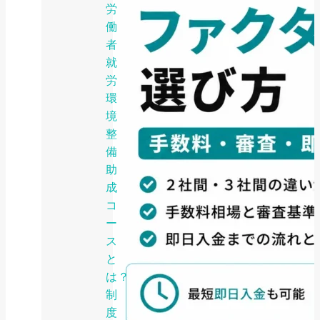
労
働
者
就
労
環
境
整
備
助
成
コ
ー
ス
と
は？
制
度