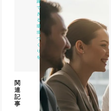
躍
で
き
る
環
境
づ
く
り
を
関
連
記
事