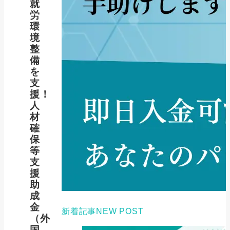
就
労
環
境
整
備
を
支
援！
人
材
確
保
等
支
援
助
成
金
新着記事
NEW POST
（外
国