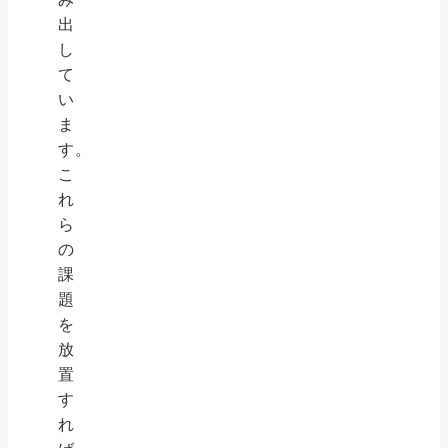
出
し
て
い
ま
す。
こ
れ
ら
の
課
題
を
放
置
す
れ