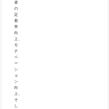
者
の
定
着
率
向
上、
モ
チ
ベ
ー
シ
ョ
ン
向
上、
そ
し