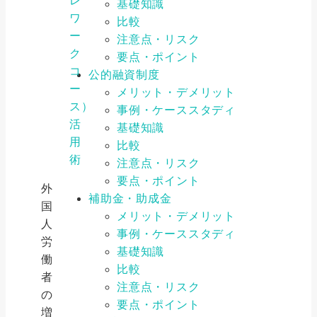
レ
基礎知識
ワ
比較
ー
注意点・リスク
ク
要点・ポイント
コ
公的融資制度
ー
メリット・デメリット
ス）
事例・ケーススタディ
活
基礎知識
用
比較
術
注意点・リスク
要点・ポイント
外
補助金・助成金
国
メリット・デメリット
人
事例・ケーススタディ
労
基礎知識
働
比較
者
注意点・リスク
の
要点・ポイント
増