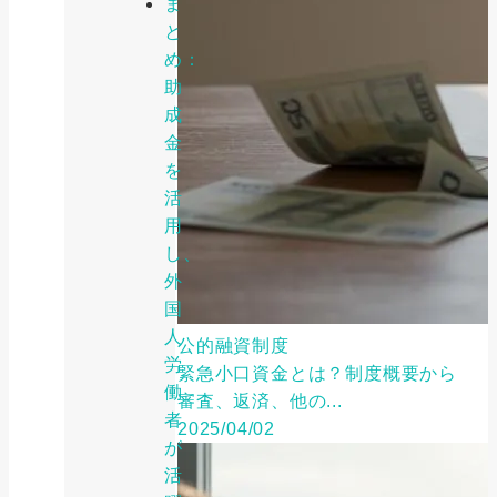
ま
と
め：
助
成
金
を
活
用
し、
外
国
人
公的融資制度
労
緊急小口資金とは？制度概要から
働
審査、返済、他の...
者
2025/04/02
が
活