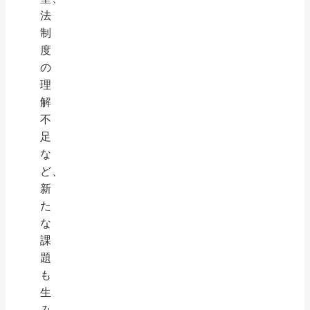
法
制
度
の
理
解
不
足
な
ど、
新
た
な
課
題
も
生
み