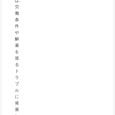
ば、
労
働
条
件
や
解
雇
を
巡
る
ト
ラ
ブ
ル
に
発
展