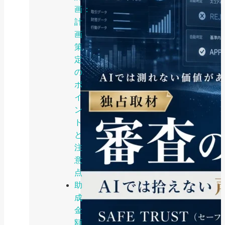
画：
計
画
策
定
の
ポ
イ
ン
ト
と
注
意
点
助
成
金
額