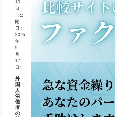
10
日
（公
開
日：
2025
年
5
月
17
日）
外
国
人
労
働
者
の