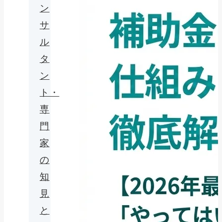
ン
サ
ル
タ
ン
ト・
専
門
家
の
知
見
と