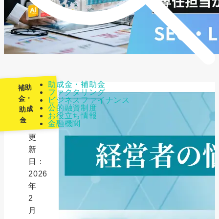
助成金・補助金
補助
ファクタリング
金・
ビジネスファイナンス
公的融資制度
助成
最
お役立ち情報
金
金融機関
終
更
新
日：
2026
年
2
月