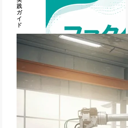
践
ガ
イ
ド