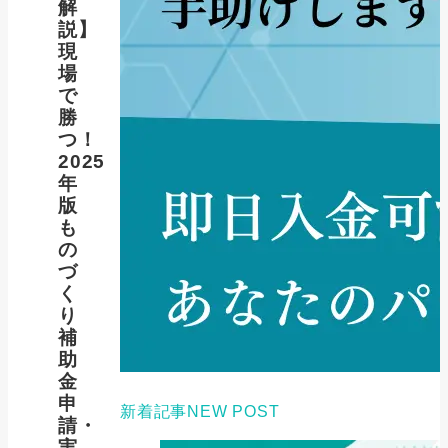
解
説】
現
場
で
勝
つ！
2025
年
版
も
の
づ
く
り
補
助
金
申
新着記事
NEW POST
請・
実