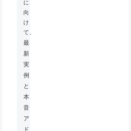
に
向
け
て、
最
新
実
例
と
本
音
ア
ド