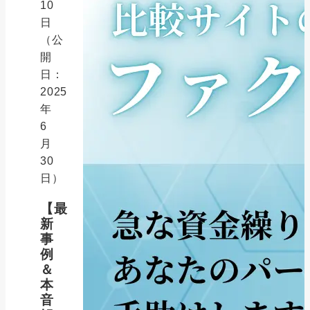
10
日
（公
開
日：
2025
年
6
月
30
日）
【最
新
事
例
＆
本
音