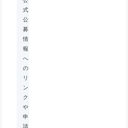
公
式
公
募
情
報
へ
の
リ
ン
ク
や
申
請