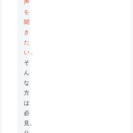
声
を
聞
き
た
い」
そ
ん
な
方
は
必
見。