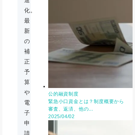
進
化。
最
新
の
補
正
予
算
や
公的融資制度
緊急小口資金とは？制度概要から
電
審査、返済、他の...
子
2025/04/02
申
請