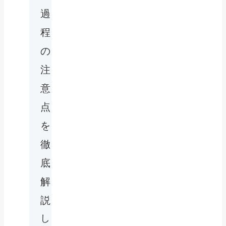
過
程
の
注
意
点
を
徹
底
解
説
し