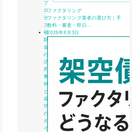
プ
ロ
ファクタリング
セ
ファクタリング業者の選び方｜手
ス
数料・審査・即日...
補
2026年8月3日
助
金
の
活
用
事
例
と
成
功
の
ポ
イ