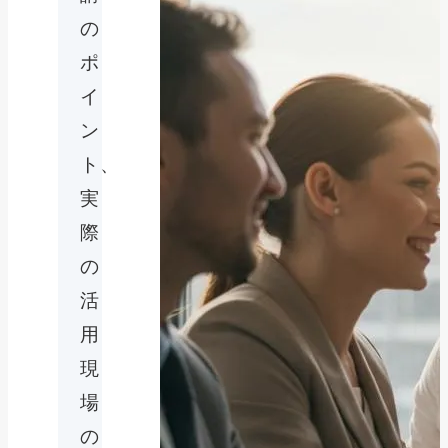
の
ポ
イ
ン
ト、
実
際
の
活
用
現
場
の