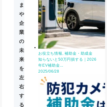
ま
や
企
業
の
未
お役立ち情報, 補助金・助成金
来
知らないと50万円損する｜2026
年EV補助金...
を
2025/06/28
左
右
す
る