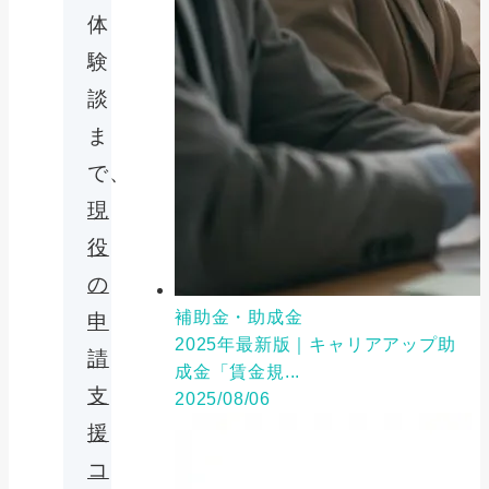
体
験
談
ま
で、
現
役
の
補助金・助成金
申
2025年最新版｜キャリアアップ助
請
成金「賃金規...
支
2025/08/06
援
コ