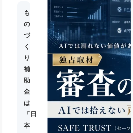
も
の
づ
く
り
補
助
金
は
「日
本