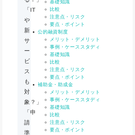
基礎知識
「IT
比較
注意点・リスク
や
要点・ポイント
新
公的融資制度
メリット・デメリット
サ
事例・ケーススタディ
ー
基礎知識
ビ
比較
注意点・リスク
ス
要点・ポイント
も
補助金・助成金
対
メリット・デメリット
事例・ケーススタディ
象？」
基礎知識
「申
比較
請
注意点・リスク
要点・ポイント
準