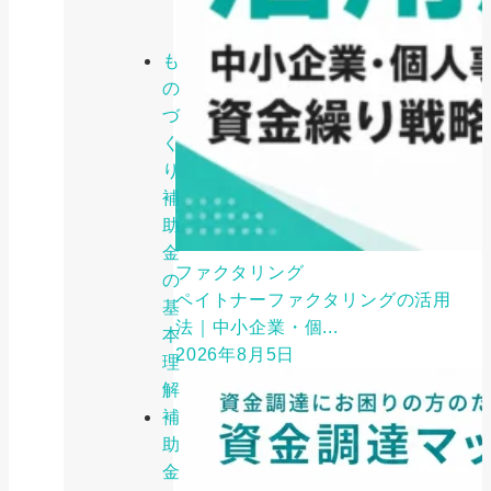
も
の
づ
く
り
補
助
金
ファクタリング
の
ペイトナーファクタリングの活用
基
法｜中小企業・個...
本
2026年8月5日
理
解
補
助
金