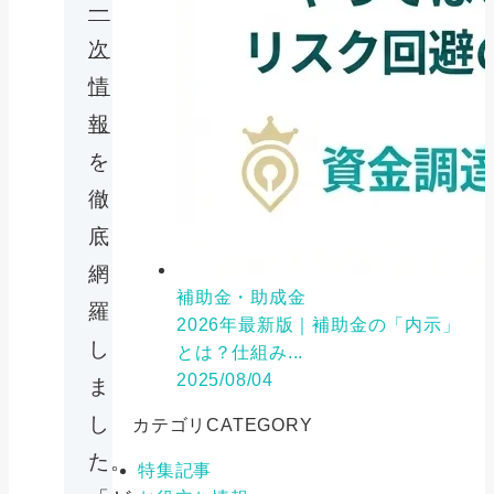
一
次
情
報
を
徹
底
網
補助金・助成金
羅
2026年最新版｜補助金の「内示」
し
とは？仕組み...
2025/08/04
ま
し
カテゴリ
CATEGORY
た。
特集記事