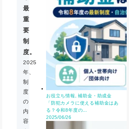
最
重
要
制
度。
2025
年、
制
度
お役立ち情報, 補助金・助成金
の
「防犯カメラに使える補助金はあ
る？令和8年度の...
内
2025/06/26
容