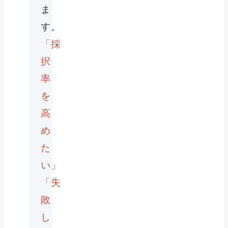
ま
す。
「採
択
率
を
高
め
た
い」
「失
敗
し