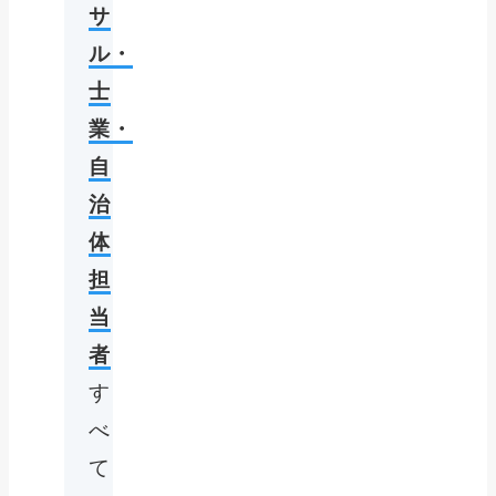
サ
ル・
士
業・
自
治
体
担
当
者
す
べ
て