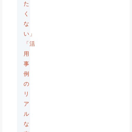
た
く
な
い」
「活
用
事
例
の
リ
ア
ル
な