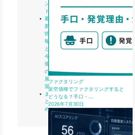
ン
ト
最
新
情
報
と
今
後
の
展
ファクタリング
望
架空債権でファクタリングすると
ま
どうなる？手口・...
と
2026年7月30日
め