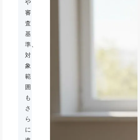
や
審
査
基
準、
対
象
範
囲
も
さ
ら
に