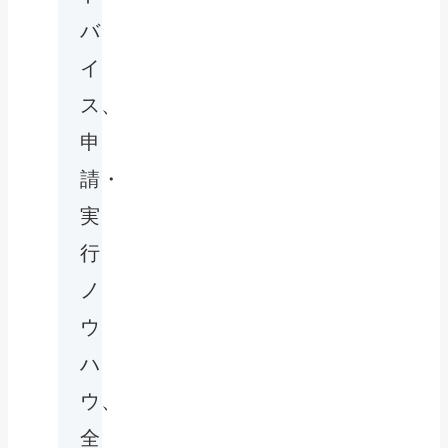
バ
イ
ス、
申
請・
実
行
ノ
ウ
ハ
ウ、
全