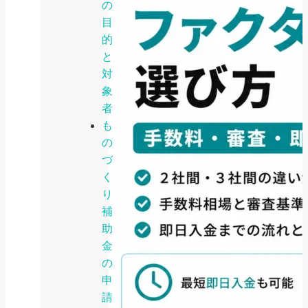
の
目
的
と
対
象
者
も
の
づ
く
り
補
助
金
の
申
請