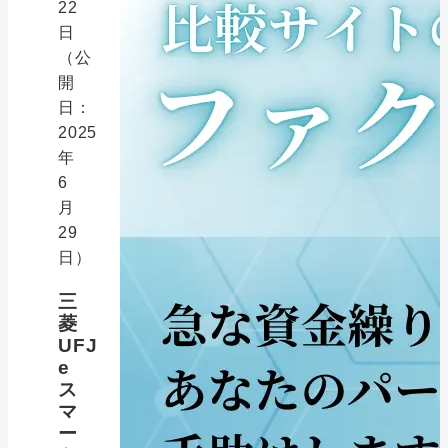
22
日
（公
開
日：
2025
年
6
月
29
日）
三
菱
UFJ
e
ス
マ
ー