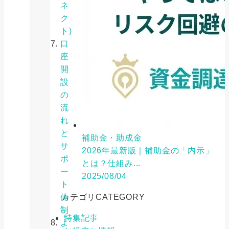
ネ
ク
ト)
口
座
開
設
の
流
れ
と
補助金・助成金
サ
2026年最新版｜補助金の「内示」
ポ
とは？仕組み...
ー
2025/08/04
ト
体
カテゴリ
CATEGORY
制
特集記事
よ