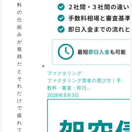
料
の
仕
組
み
が
複
雑
だ
と
ファクタリング
そ
ファクタリング業者の選び方｜手
れ
数料・審査・即日...
だ
2026年8月3日
け
で
疲
れ
て