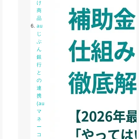
け
商
品
au
じ
ぶ
ん
銀
行
と
の
連
携
(au
マ
ネ
ー
コ