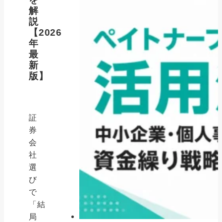
解
説
【2026
年
最
新
版】
証
券
会
社
選
び
で
「結
局