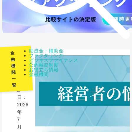
助成金・補助金
金
ファクタリング
融
ビジネスファイナンス
公的融資制度
機
最
お役立ち情報
関
金融機関
終
一
更
覧
新
日：
2026
年
7
月