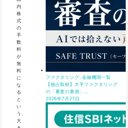
内
株
式
の
手
数
料
が
無
料
ファクタリング, 金融機関一覧
に
【独占取材】大手ファクタリング
な
の「審査の裏側」...
る
2026年7月27日
と
い
う、
大
き