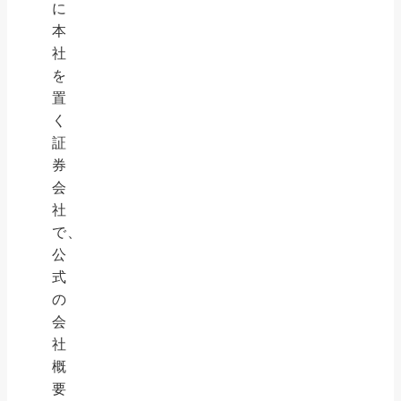
に
本
社
を
置
く
証
券
会
社
で、
公
式
の
会
社
概
要