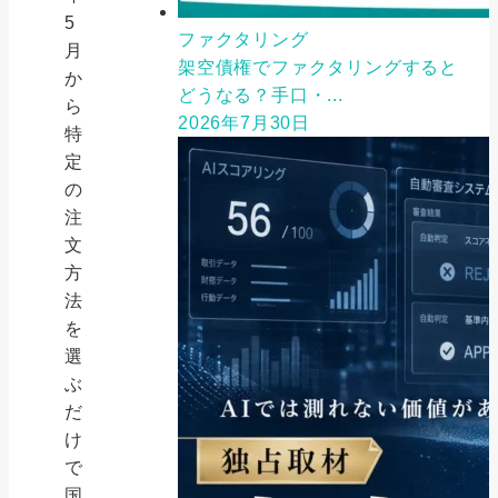
5
ファクタリング
月
架空債権でファクタリングすると
か
どうなる？手口・...
ら
2026年7月30日
特
定
の
注
文
方
法
を
選
ぶ
だ
け
で
国