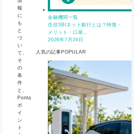
情
報
に
金融機関一覧
も
住信SBIネット銀行とは？特徴・
と
メリット・口座...
づ
2026年7月24日
い
人気の記事
POPULAR
て、
そ
の
条
件
と、
Ponta
ポ
イ
ン
ト