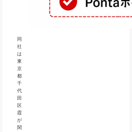
同
社
は
東
京
都
千
代
田
区
霞
が
関