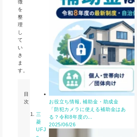
徴
を
整
理
し
て
い
き
ま
す。
目
次
お役立ち情報, 補助金・助成金
「防犯カメラに使える補助金はあ
三
る？令和8年度の...
菱
2025/06/26
UFJ