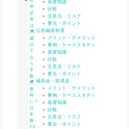
松
基礎知識
井
比較
証
注意点・リスク
券
要点・ポイント
は
公的融資制度
25
メリット・デメリット
歳
以
事例・ケーススタディ
下
基礎知識
な
比較
ら
注意点・リスク
手
要点・ポイント
数
補助金・助成金
料
メリット・デメリット
無
事例・ケーススタディ
料
に？
基礎知識
日
比較
本
注意点・リスク
株・
要点・ポイント
FX・