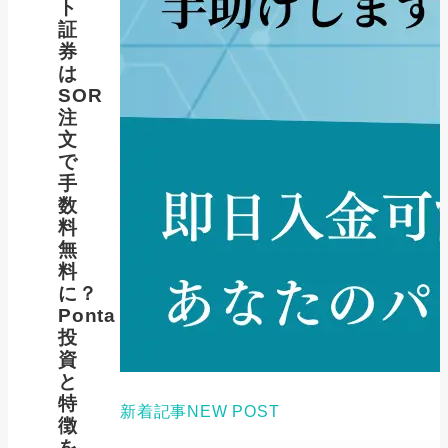
ト
証
券
は
SOR
注
文
で
手
数
料
無
料
に？
Ponta
投
資
と
特
新着記事
NEW POST
徴
を