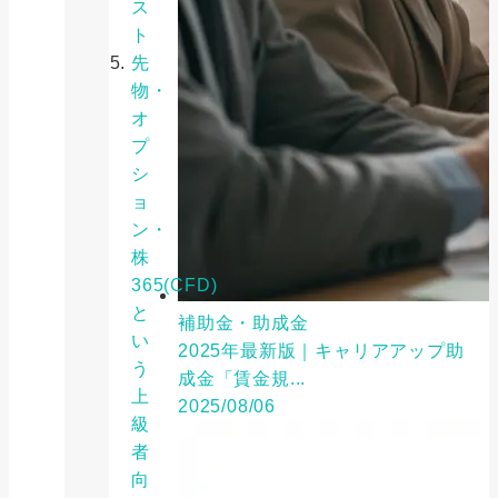
ス
ト
先
物・
オ
プ
シ
ョ
ン・
株
365(CFD)
と
補助金・助成金
い
2025年最新版｜キャリアアップ助
う
成金「賃金規...
上
2025/08/06
級
者
向