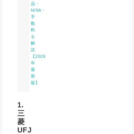
品・
NISA・
手
数
料
を
解
説
【2026
年
最
新
版】
1.
三
菱
UFJ