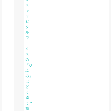
ス・
キ
ャ
ピ
タ
ル
ワ
ー
ク
ス
の
「ひ
ふ
み」
は
ど
う
違
う？
商