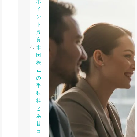
ポ
イ
ン
ト
投
資
米
国
株
式
の
手
数
料
と
為
替
コ