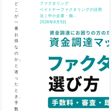
ファクタリング
ど
ペイトナーファクタリングの活用
こ
法｜中小企業・個...
が
2026年8月5日
一
番
お
得
な
の
か」
と
迷
っ
た
と
き、
手
数