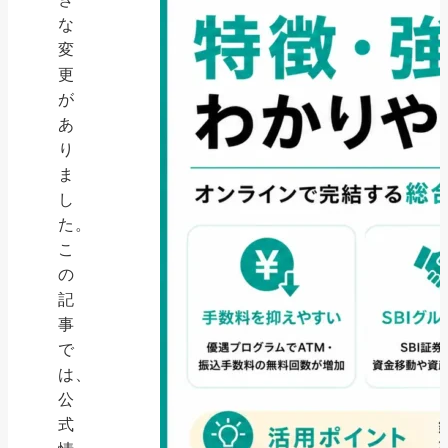
な
変
更
が
あ
り
ま
し
た。
こ
の
記
事
で
は、
公
式