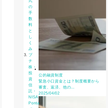
式
の
手
数
料
と
し
く
み
プ
チ
株・
投
公的融資制度
資
緊急小口資金とは？制度概要から
信
審査、返済、他の...
託・
2025/04/02
NISA・
Ponta