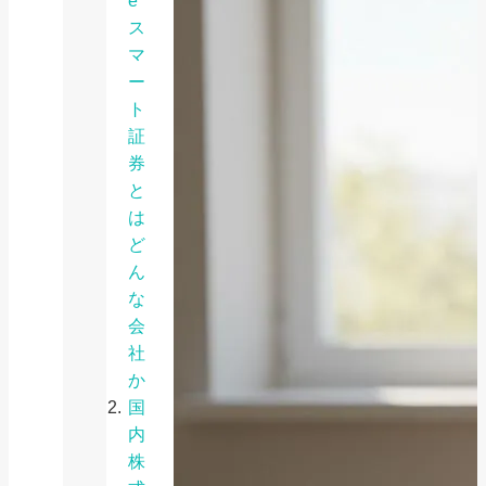
e
ス
マ
ー
ト
証
券
と
は
ど
ん
な
会
社
か
国
内
株