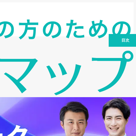
目次
第1章 DMCファクタリングとは？基本
情報とサービス概要
第2章 DMCファクタリングの口コミ・
評判から見える利用場面
第3章 DMCファクタリングと他社サー
ビスを比較｜5つの軸で違いを確認
第4章 DMCファクタリングの申込から
入金までの流れ
第5章 DMCファクタリングで審査に落
ちる可能性があるケースと対策
第6章 DMCファクタリングを利用する
前に確認すべき注意点