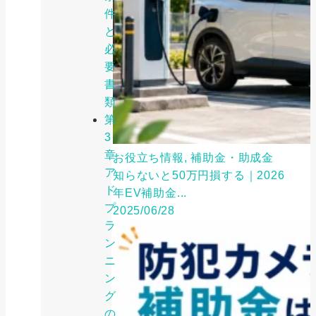
件
と
必
要
書
類
第
3
章
お役立ち情報, 補助金・助成金
ア
知らないと50万円損する｜2026
ド
年EV補助金...
プ
2025/06/28
ラ
ン
ニ
ン
グ
の