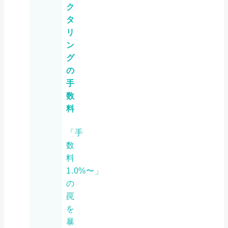
ク
タ
リ
ン
グ
の
手
数
料
「手
数
料
1.0%〜」
の
罠
を
暴