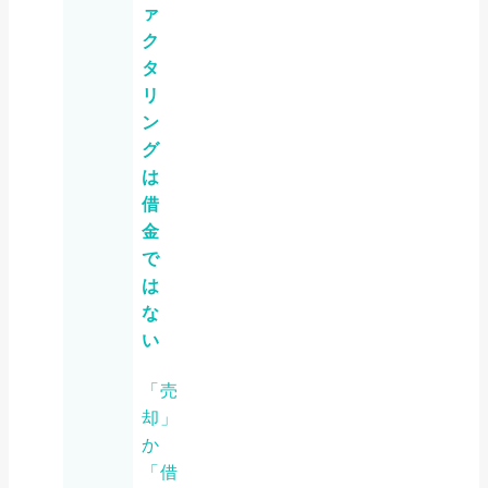
ァ
ク
タ
リ
ン
グ
は
借
金
で
は
な
い
「売
却」
か
「借