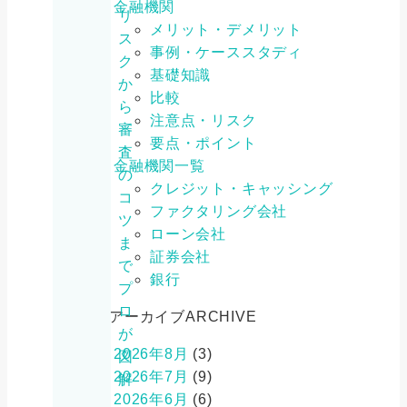
金融機関
リ
メリット・デメリット
ス
事例・ケーススタディ
ク
基礎知識
か
比較
ら
注意点・リスク
審
要点・ポイント
査
金融機関一覧
の
クレジット・キャッシング
コ
ファクタリング会社
ツ
ローン会社
ま
証券会社
で
銀行
プ
ロ
アーカイブ
ARCHIVE
が
2026年8月
(3)
図
2026年7月
(9)
解
2026年6月
(6)