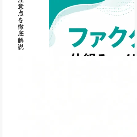
意
点
を
徹
底
解
説