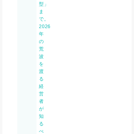
型」
ま
で。
2026
年
の
荒
波
を
渡
る
経
営
者
が
知
る
べ