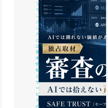
プ
ラ
ン
ニ
ン
グ
と
は？
基
本
情
報
と
サ
ー
ビ
ス
の