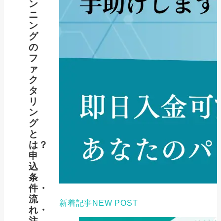
ン
ニ
ン
グ
の
フ
ァ
ク
タ
リ
ン
グ
と
は？
申
込
条
件・
流
新着記事
NEW POST
れ・
注