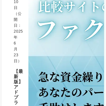
10
日
（公
開
日：
2025
年
6
月
23
日）
【最
新
版】
ア
ド
プ
ラ