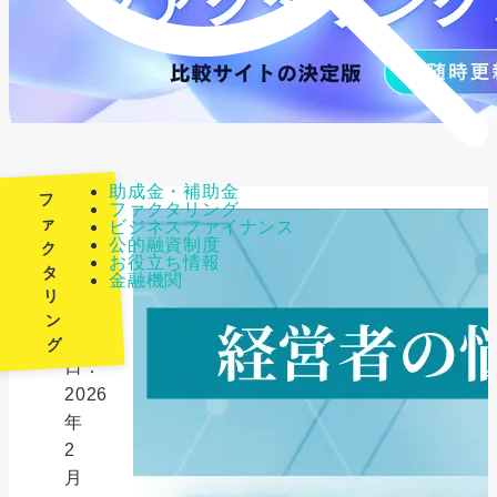
助成金・補助金
フ
ファクタリング
ァ
ビジネスファイナンス
公的融資制度
ク
最
お役立ち情報
タ
金融機関
終
リ
更
ン
新
グ
日：
2026
年
2
月