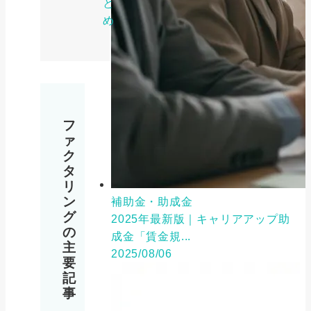
と
め
フ
ァ
ク
タ
リ
ン
補助金・助成金
グ
2025年最新版｜キャリアアップ助
の
成金「賃金規...
主
2025/08/06
要
記
事