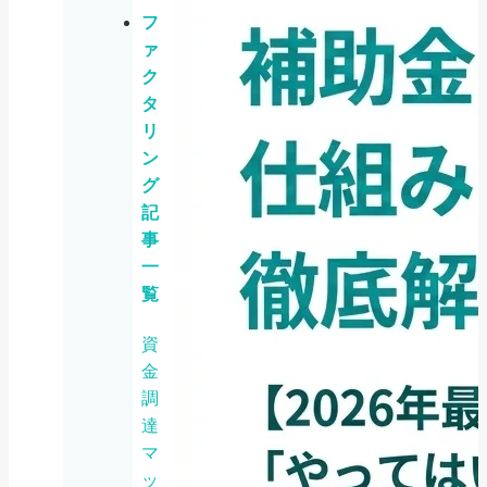
フ
ァ
ク
タ
リ
ン
グ
記
事
一
覧
資
金
調
達
マ
ッ