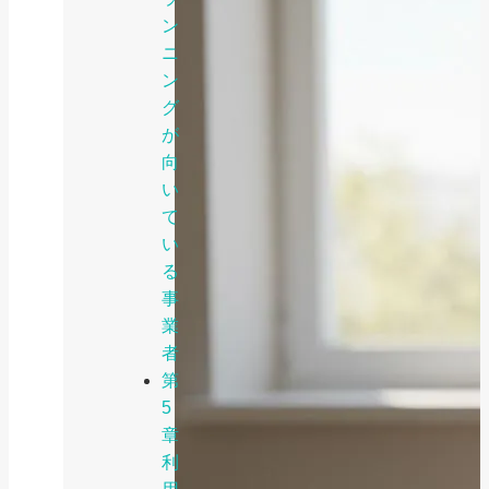
ン
ニ
ン
グ
が
向
い
て
い
る
事
業
者
第
5
章
利