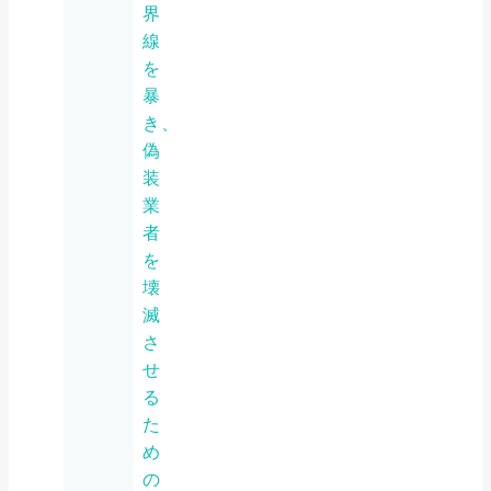
界
線
を
暴
き、
偽
装
業
者
を
壊
滅
さ
せ
る
た
め
の