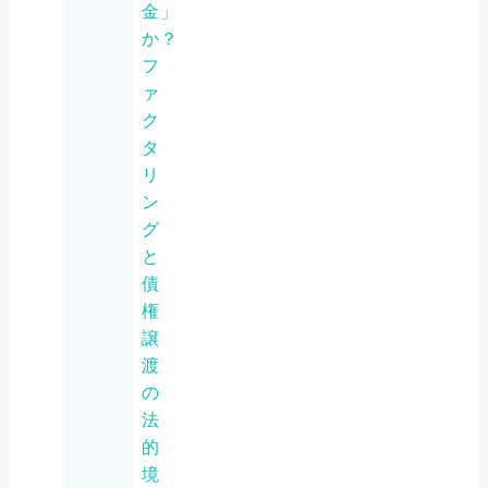
金」
か？
フ
ァ
ク
タ
リ
ン
グ
と
債
権
譲
渡
の
法
的
境