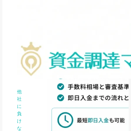
他
社
に
負
け
な