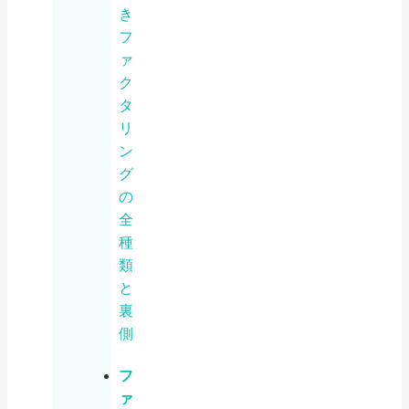
き
フ
ァ
ク
タ
リ
ン
グ
の
全
種
類
と
裏
側
フ
ァ