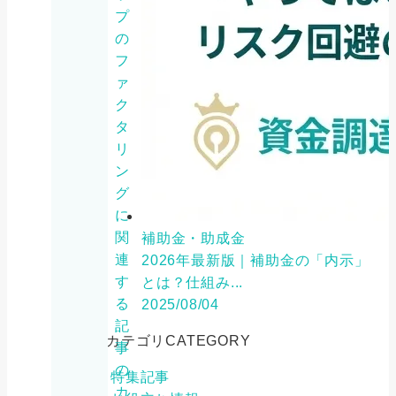
プ
の
フ
ァ
ク
タ
リ
ン
グ
に
関
補助金・助成金
連
2026年最新版｜補助金の「内示」
す
とは？仕組み...
る
2025/08/04
記
カテゴリ
CATEGORY
事
の
特集記事
カ