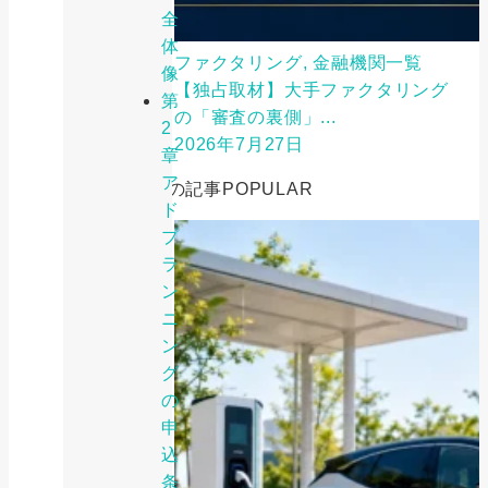
全
体
ファクタリング, 金融機関一覧
像
【独占取材】大手ファクタリング
第
の「審査の裏側」...
2
2026年7月27日
章
ア
人気の記事
POPULAR
ド
プ
ラ
ン
ニ
ン
グ
の
申
込
条