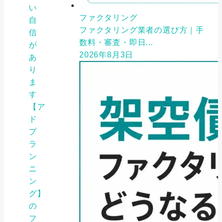
い
ファクタリング
自
ファクタリング業者の選び方｜手
信
数料・審査・即日...
が
2026年8月3日
あ
り
ま
す
【ア
ド
プ
ラ
ン
ニ
ン
グ】
の
フ