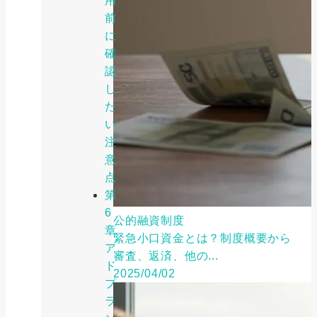
用
前
に
確
認
し
た
い
注
意
点
第
6
公的融資制度
章
緊急小口資金とは？制度概要から
ア
審査、返済、他の...
ド
2025/04/02
プ
ラ