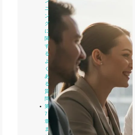
ン
ニ
ン
グ
に
関
す
る
よ
く
あ
る
質
問
第
7
章
ま