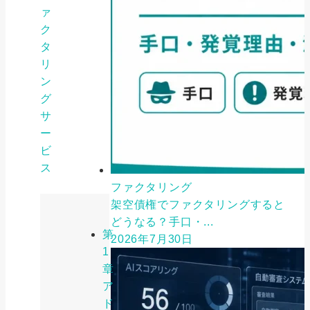
ァ
ク
タ
リ
ン
グ
サ
ー
ビ
ス
ファクタリング
架空債権でファクタリングすると
どうなる？手口・...
第
2026年7月30日
1
章
ア
ド