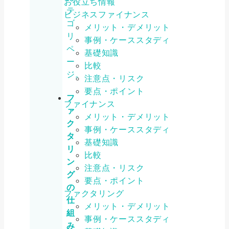
お役立ち情報
テ
ビジネスファイナンス
ゴ
メリット・デメリット
リ
事例・ケーススタディ
ペ
基礎知識
ー
比較
ジ。
注意点・リスク
要点・ポイント
フ
ファイナンス
ァ
メリット・デメリット
ク
事例・ケーススタディ
タ
基礎知識
リ
比較
ン
注意点・リスク
グ
要点・ポイント
の
ファクタリング
仕
メリット・デメリット
組
事例・ケーススタディ
み