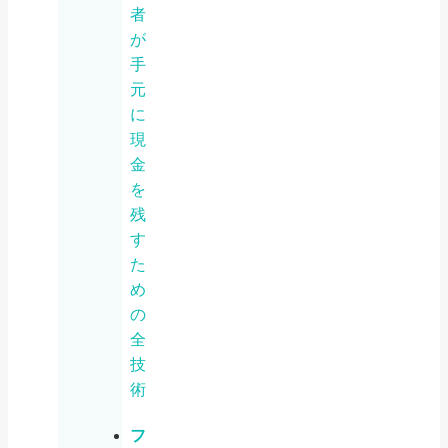
者
が
手
元
に
現
金
を
残
す
た
め
の
全
技
術
フ