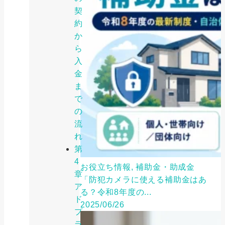
契
約
か
ら
入
金
ま
で
の
流
れ
第
4
お役立ち情報, 補助金・助成金
章
「防犯カメラに使える補助金はあ
ア
る？令和8年度の...
ド
2025/06/26
プ
ラ