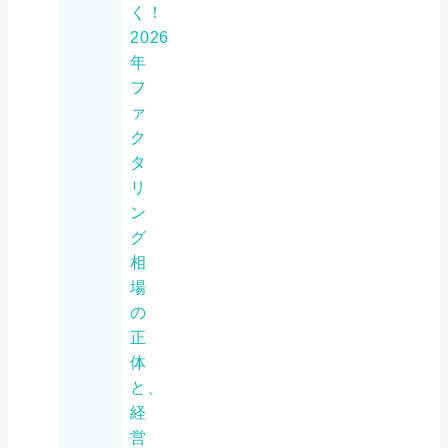
く！
2026
年
フ
ァ
ク
タ
リ
ン
グ
相
場
の
正
体
と、
経
営