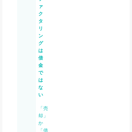
ァ
ク
タ
リ
ン
グ
は
借
金
で
は
な
い
「売
却」
か
「借