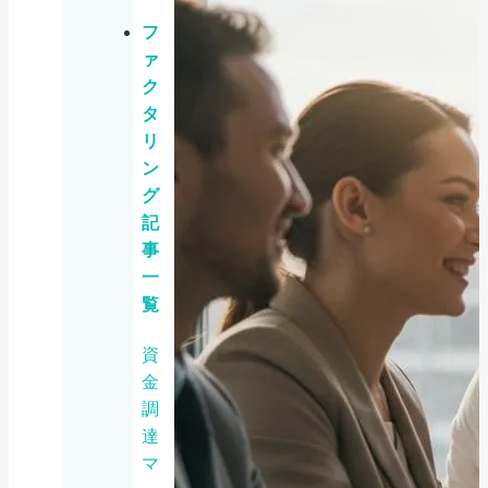
フ
ァ
ク
タ
リ
ン
グ
記
事
一
覧
資
金
調
達
マ