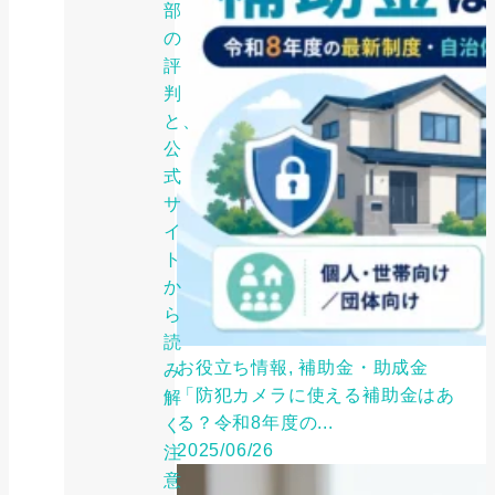
部
の
評
判
と、
公
式
サ
イ
ト
か
ら
読
お役立ち情報, 補助金・助成金
み
「防犯カメラに使える補助金はあ
解
る？令和8年度の...
く
2025/06/26
注
意