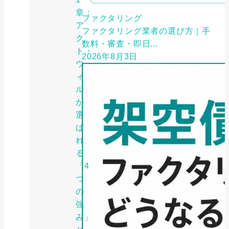
章：
ファクタリング
ア
ファクタリング業者の選び方｜手
ク
数料・審査・即日...
ト・
2026年8月3日
ウ
ィ
ル
が
選
ば
れ
る
「4
つ
の
強
み」