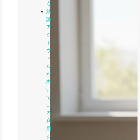
点
結
論：
ア
ク
ト・
ウ
ィ
ル
が
向
い
て
い
る
利
用
シ