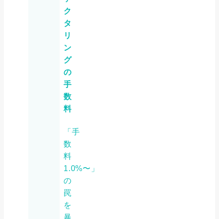
ク
タ
リ
ン
グ
の
手
数
料
「手
数
料
1.0%〜」
の
罠
を
暴