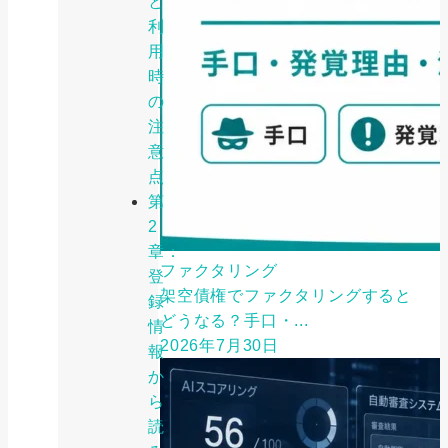
と
利
用
時
の
注
意
点
第
2
章：
ファクタリング
登
架空債権でファクタリングすると
録
どうなる？手口・...
情
2026年7月30日
報
か
ら
読