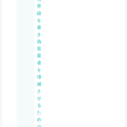
界
線
を
暴
き、
偽
装
業
者
を
壊
滅
さ
せ
る
た
め
の