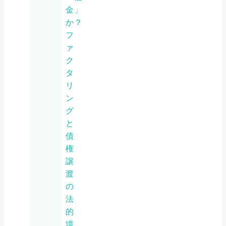
金」
か？
フ
ァ
ク
タ
リ
ン
グ
と
債
権
譲
渡
の
法
的
境