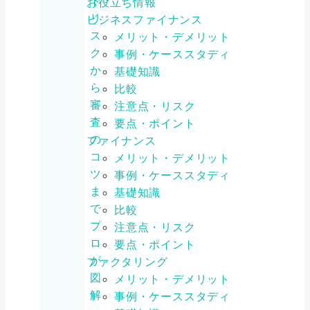
ト・
お役立ち情報
リ
ビジネスファイナンス
ス
メリット・デメリット
ク
事例・ケーススタディ
か
基礎知識
ら
比較
審
注意点・リスク
査
要点・ポイント
の
ファイナンス
コ
メリット・デメリット
ツ
事例・ケーススタディ
ま
基礎知識
で
比較
プ
注意点・リスク
ロ
要点・ポイント
が
ファクタリング
図
メリット・デメリット
解
事例・ケーススタディ