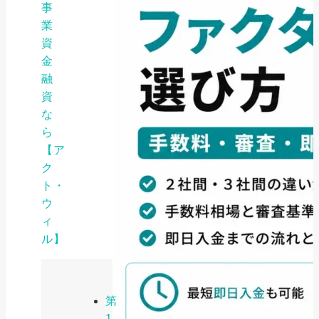
事
業
資
金
融
資
な
ら
【ア
ク
ト・
ウ
ィ
ル】
第
1