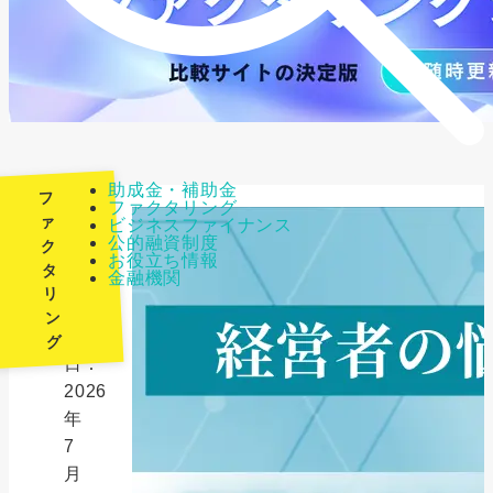
助成金・補助金
フ
ファクタリング
ァ
ビジネスファイナンス
公的融資制度
ク
最
お役立ち情報
タ
金融機関
終
リ
更
ン
新
グ
日：
2026
年
7
月