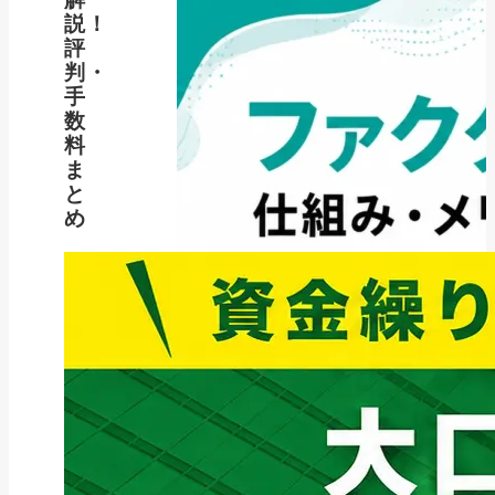
説！
評
判・
手
数
料
ま
と
め