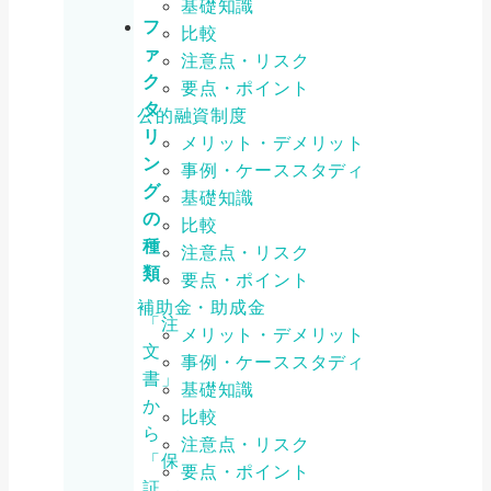
基礎知識
フ
比較
ァ
注意点・リスク
ク
要点・ポイント
タ
公的融資制度
リ
メリット・デメリット
ン
事例・ケーススタディ
グ
基礎知識
の
比較
種
注意点・リスク
類
要点・ポイント
補助金・助成金
「注
メリット・デメリット
文
事例・ケーススタディ
書」
基礎知識
か
比較
ら
注意点・リスク
「保
要点・ポイント
証