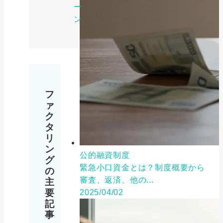
ー
ン
フ
ァ
ク
タ
リ
ン
公的融資制度
グ
緊急小口資金とは？制度概要から
の
審査、返済、他の...
主
要
2025/04/02
記
事