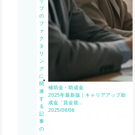
ッ
プ
の
フ
ァ
ク
タ
リ
ン
グ
に
関
補助金・助成金
連
2025年最新版｜キャリアアップ助
す
成金「賃金規...
る
2025/08/06
記
事
の