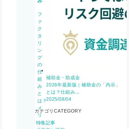
み
フ
ァ
ク
タ
リ
ン
グ
の
仕
補助金・助成金
組
2026年最新版｜補助金の「内示」
み
とは？仕組み...
と
2025/08/04
は？
メ
カテゴリ
CATEGORY
リ
ッ
特集記事