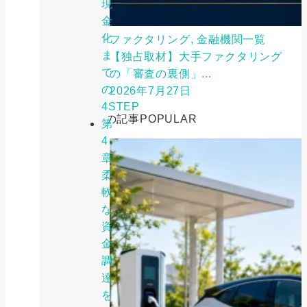
現
金
化
ファクタリング, 金融機関一覧
ま
【独占取材】大手ファクタリング
で
の「審査の裏側」...
の
2026年7月27日
4STEP
人気の記事
POPULAR
第
4
章：
柔
軟
な
資
金
調
達
を