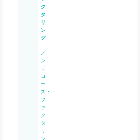
ク
タ
リ
ン
グ
ノ
ン
リ
コ
ー
ス・
フ
ァ
ク
タ
リ
ン