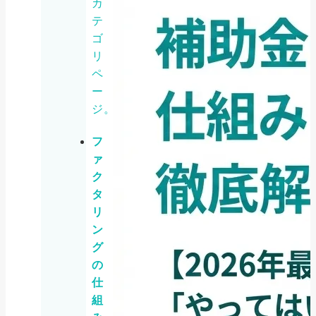
カ
テ
ゴ
リ
ペ
ー
ジ。
フ
ァ
ク
タ
リ
ン
グ
の
仕
組