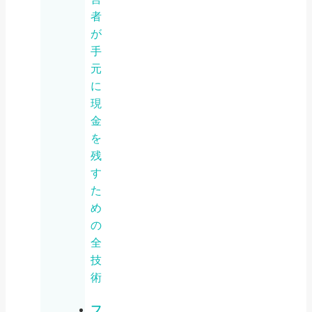
者
が
手
元
に
現
金
を
残
す
た
め
の
全
技
術
フ