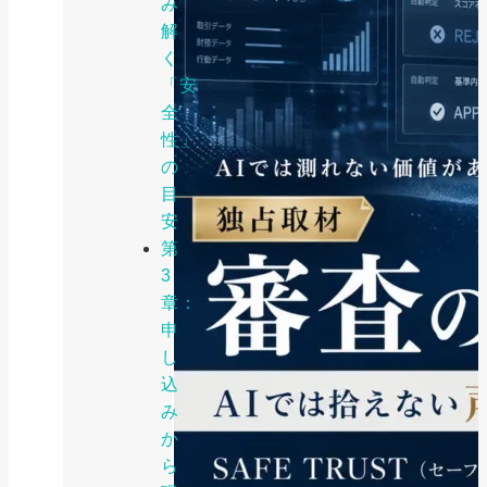
み
解
く
「安
全
性」
の
目
安
第
3
章：
申
し
込
み
か
ら