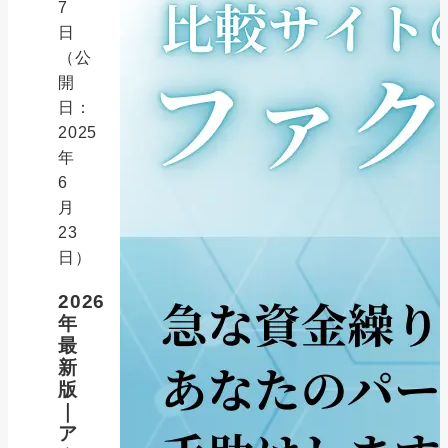
7
日
（公
開
日：
2025
年
6
月
23
日）
2026
年
最
新
版
｜
ア