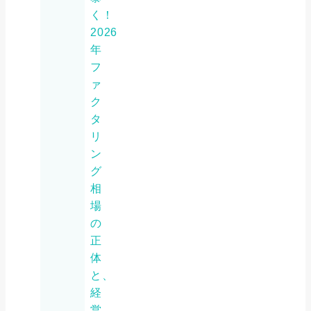
く！
2026
年
フ
ァ
ク
タ
リ
ン
グ
相
場
の
正
体
と、
経
営