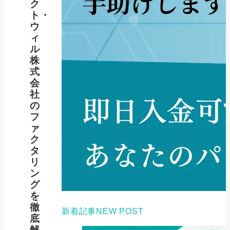
ク
ト・
ウ
ィ
ル
株
式
会
社
の
フ
ァ
ク
タ
リ
ン
グ
を
徹
新着記事
NEW POST
底
解