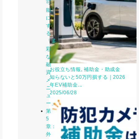
可
能
に
す
る
「多
彩
な
融
お役立ち情報, 補助金・助成金
資
知らないと50万円損する｜2026
メ
年EV補助金...
ニ
2025/06/28
ュ
ー」
第
5
章：
外