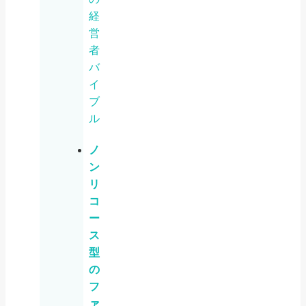
経
営
者
バ
イ
ブ
ル
ノ
ン
リ
コ
ー
ス
型
の
フ
ァ