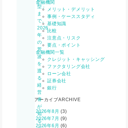
金融機関
型」
メリット・デメリット
ま
事例・ケーススタディ
で。
基礎知識
2026
比較
年
注意点・リスク
の
要点・ポイント
荒
金融機関一覧
波
クレジット・キャッシング
を
ファクタリング会社
渡
ローン会社
る
証券会社
経
銀行
営
者
アーカイブ
ARCHIVE
が
2026年8月
(3)
知
2026年7月
(9)
る
2026年6月
(6)
べ