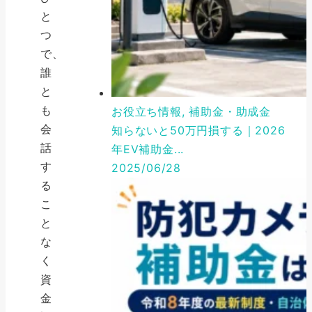
と
つ
で、
誰
と
も
お役立ち情報, 補助金・助成金
会
知らないと50万円損する｜2026
話
年EV補助金...
す
2025/06/28
る
こ
と
な
く
資
金