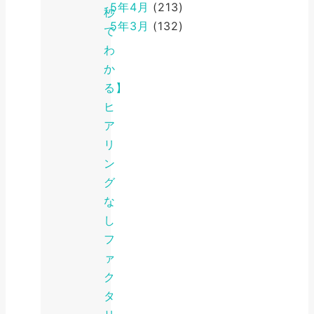
2025年4月
(213)
秒
2025年3月
(132)
で
わ
か
る】
ヒ
ア
リ
ン
グ
な
し
フ
ァ
ク
タ