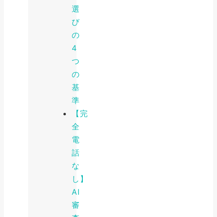
選
び
の
4
つ
の
基
準
【完
全
電
話
な
し】
AI
審