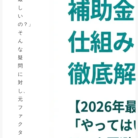
し
い
の？」
そ
ん
な
疑
問
に
対
し、
元
フ
ァ
ク
タ