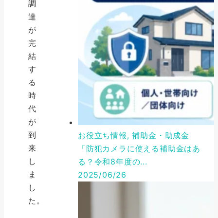
調
達
が
完
結
す
る
時
代
が
到
お役立ち情報, 補助金・助成金
来
「防犯カメラに使える補助金はあ
し
る？令和8年度の...
ま
2025/06/26
し
た。