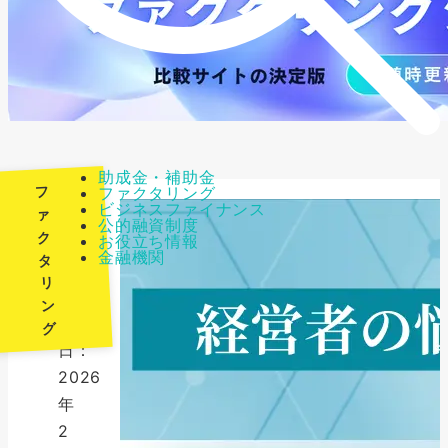
助成金・補助金
フ
ファクタリング
ビジネスファイナンス
ァ
公的融資制度
ク
お役立ち情報
最
金融機関
タ
終
リ
更
ン
新
グ
日：
2026
年
2