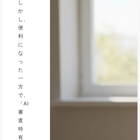
し
か
し、
便
利
に
な
っ
た
一
方
で、
「AI
審
査
特
有