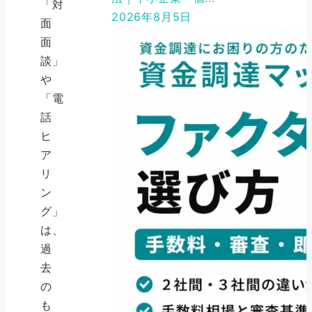
「対
2026年8月5日
面
面
談」
や
「電
話
ヒ
ア
リ
ン
グ」
は、
過
去
の
も