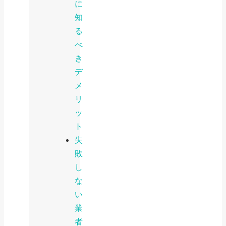
に
知
る
べ
き
デ
メ
リ
ッ
ト
失
敗
し
な
い
業
者