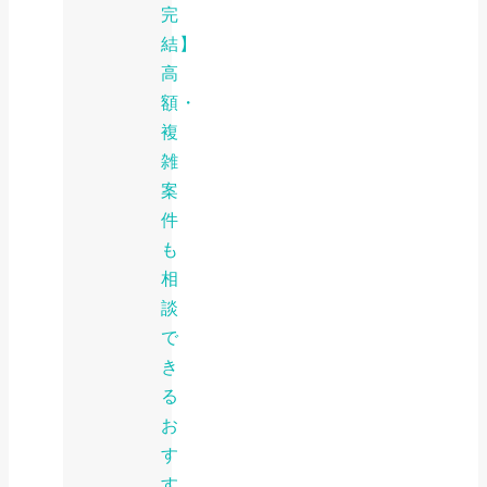
完
結】
高
額・
複
雑
案
件
も
相
談
で
き
る
お
す
す