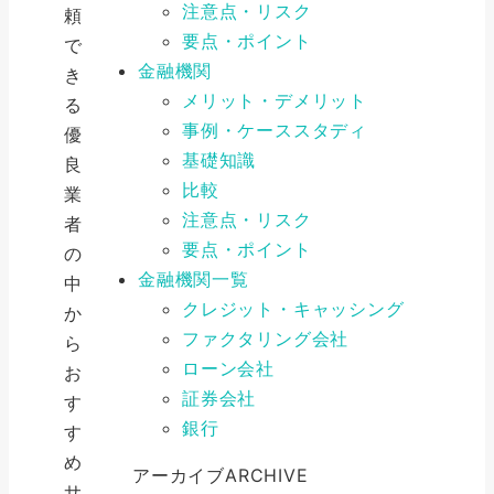
注意点・リスク
頼
要点・ポイント
で
金融機関
き
メリット・デメリット
る
事例・ケーススタディ
優
基礎知識
良
比較
業
注意点・リスク
者
要点・ポイント
の
金融機関一覧
中
クレジット・キャッシング
か
ファクタリング会社
ら
ローン会社
お
証券会社
す
銀行
す
め
アーカイブ
ARCHIVE
サ