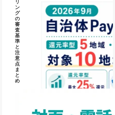
リ
ン
グ
の
審
査
基
準
と
注
意
点
ま
と
め