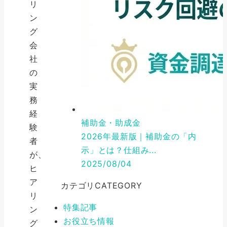
リ
ン
グ
会
社
の
実
務
経
補助金・助成金
験
2026年最新版｜補助金の「内
者
示」とは？仕組み...
が、
2025/08/04
ヒ
ア
カテゴリ
CATEGORY
リ
特集記事
ン
お役立ち情報
グ