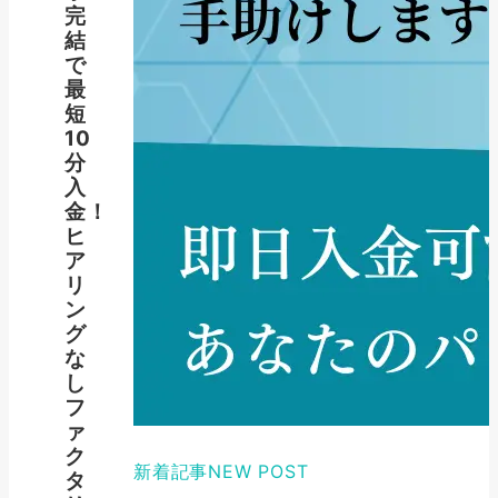
完
結
で
最
短
10
分
入
金！
ヒ
ア
リ
ン
グ
な
し
フ
ァ
ク
新着記事
NEW POST
タ