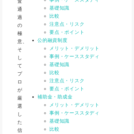
査
基礎知識
通
比較
過
注意点・リスク
の
要点・ポイント
極
公的融資制度
意、
メリット・デメリット
そ
事例・ケーススタディ
し
基礎知識
て
比較
プ
注意点・リスク
ロ
要点・ポイント
が
補助金・助成金
厳
メリット・デメリット
選
事例・ケーススタディ
し
基礎知識
た
比較
信