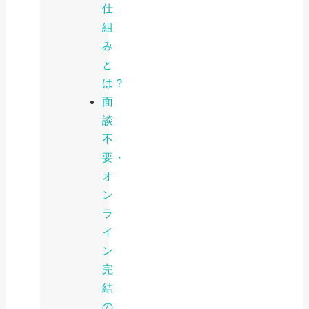
仕
組
み
と
は？
面
談
不
要・
オ
ン
ラ
イ
ン
完
結
の