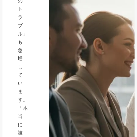
の
ト
ラ
ブ
ル」
も
急
増
し
て
い
ま
す。
「本
当
に
誰