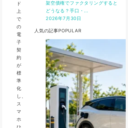
架空債権でファクタリングすると
ド
どうなる？手口・...
上
2026年7月30日
で
の
人気の記事
POPULAR
電
子
契
約
が
標
準
化
し、
ス
マ
ホ
ひ