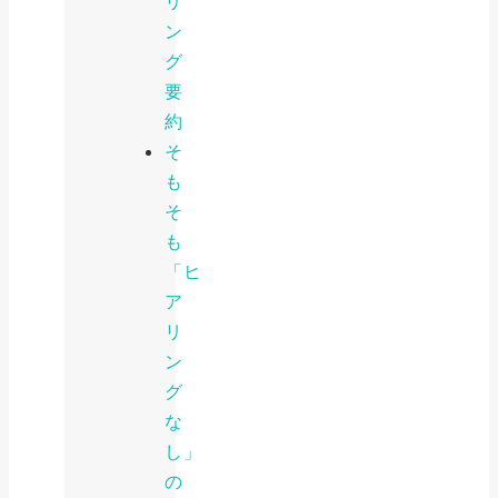
リ
ン
グ
要
約
そ
も
そ
も
「ヒ
ア
リ
ン
グ
な
し」
の