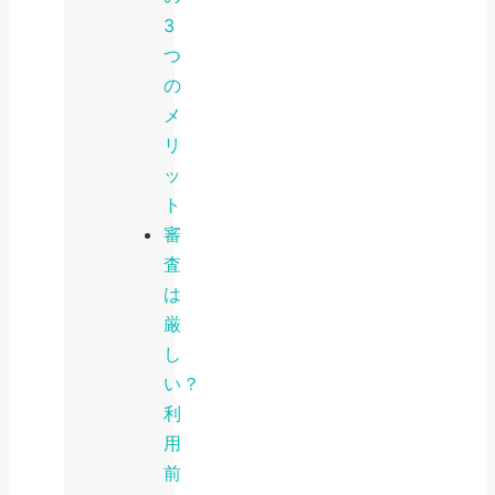
3
つ
の
メ
リ
ッ
ト
審
査
は
厳
し
い？
利
用
前