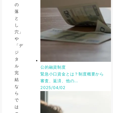
の
落
と
し
穴」
や
「デ
ジ
タ
ル
公的融資制度
完
緊急小口資金とは？制度概要から
結
審査、返済、他の...
な
2025/04/02
ら
で
は