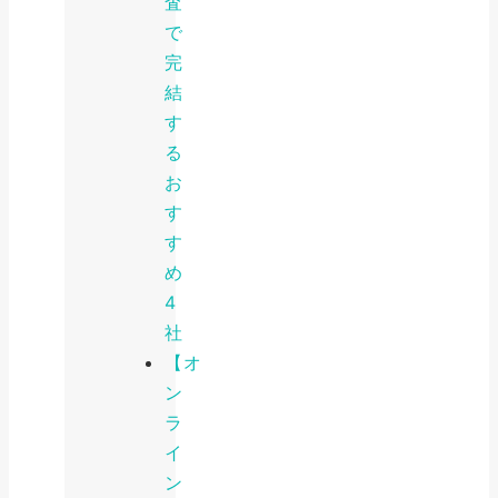
査
で
完
結
す
る
お
す
す
め
4
社
【オ
ン
ラ
イ
ン