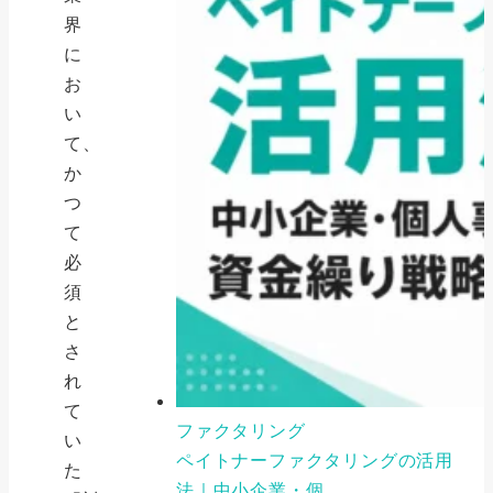
界
に
お
い
て、
か
つ
て
必
須
と
さ
れ
て
ファクタリング
い
ペイトナーファクタリングの活用
た
法｜中小企業・個...