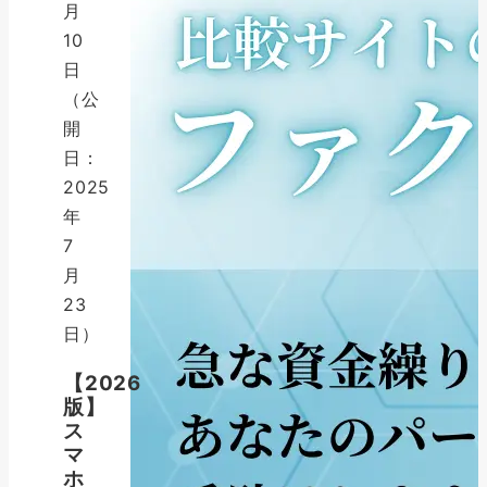
月
10
日
（公
開
日：
2025
年
7
月
23
日）
【2026
版】
ス
マ
ホ