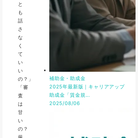
と
も
話
さ
な
く
て
い
い
補助金・助成金
の？」
2025年最新版｜キャリアアップ
「審
助成金「賃金規...
査
2025/08/06
は
甘
い
の？
厳