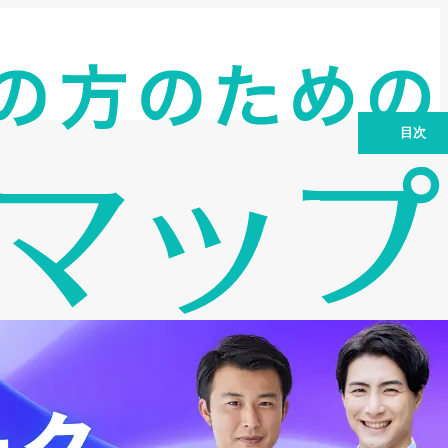
目次
1. なぜ「ファクタリングの分割払い」は
誤解されやすいのか
2. ファクタリングは原則として分割払い
できない
3. 分割払いを前提とする契約で何が問題
になるのか｜貸金業該当性と契約条項の
注意点
4. 支払いの流れを整理｜誰が誰にいつ支
払うのか
5. ファクタリング会社に払えない時の正
しい対処法
6. 分割払いを希望するなら何を検討すべ