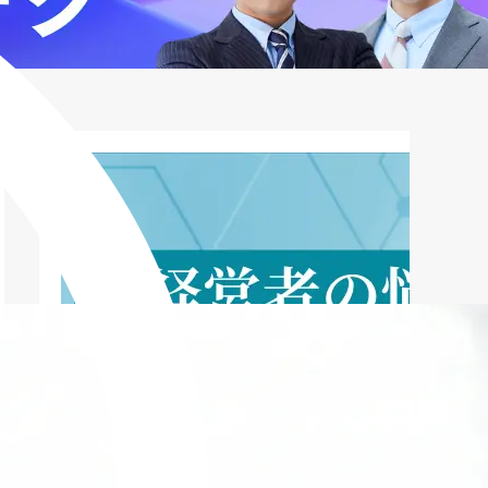
きか｜代替策の比較
7. 分割に頼らない資金繰り管理と、注意
したい業者の特徴
8. まとめ｜ファクタリングは“分割前
提”ではなく“資金繰り全体”で考える