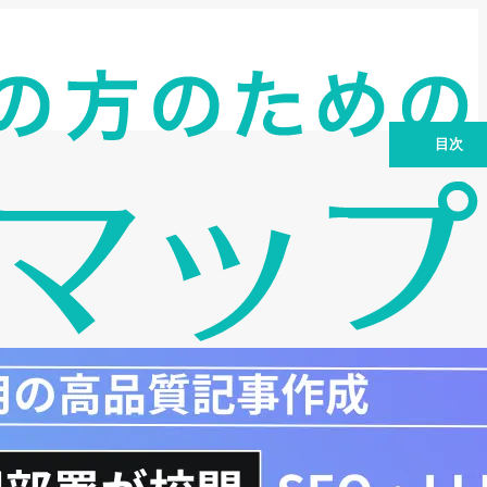
目次
創業融資とは？制度融資との違い
創業融資の種類：最適な制度を見つけよ
う
創業融資の流れ：ステップごとに徹底解
説
融資限度額と金利：いくら借りられる？
金利を下げるコツ
審査のポイント：融資を成功させるため
に
主要都市の制度融資：東京都、愛知県、
大阪府
創業融資と併用できる制度：補助金・助