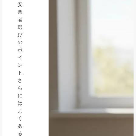
安、
業
者
選
び
の
ポ
イ
ン
ト、
さ
ら
に
は
よ
く
あ
る