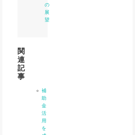
の
展
望
関
連
記
事
補
助
金
活
用
を