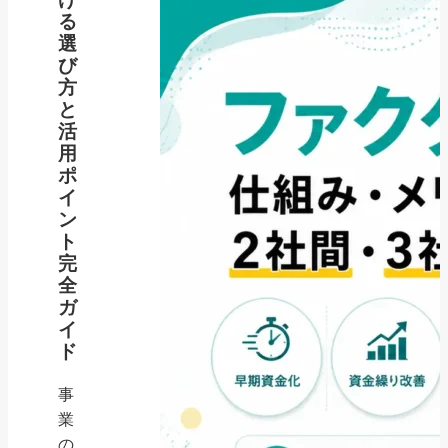
る
選
び
方
と
活
用
ポ
イ
ン
ト
完
全
ガ
イ
ド
事
業
の