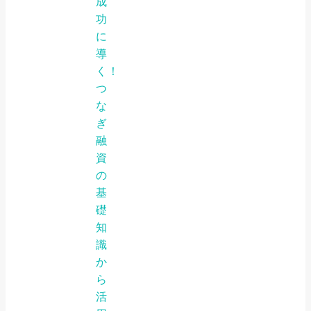
成
功
に
導
く！
つ
な
ぎ
融
資
の
基
礎
知
識
か
ら
活