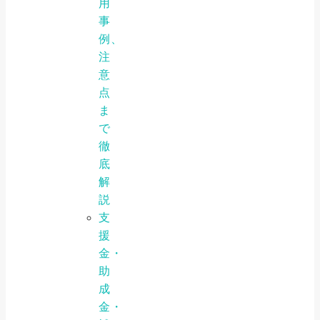
用
事
例、
注
意
点
ま
で
徹
底
解
説
支
援
金・
助
成
金・