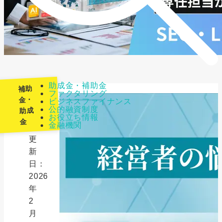
助成金・補助金
補助
ファクタリング
金・
ビジネスファイナンス
公的融資制度
助成
最
お役立ち情報
金
金融機関
終
更
新
日：
2026
年
2
月