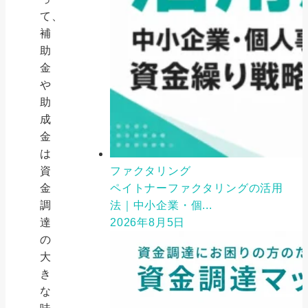
て、
補
助
金
や
助
成
金
は
資
ファクタリング
金
ペイトナーファクタリングの活用
調
法｜中小企業・個...
達
2026年8月5日
の
大
き
な