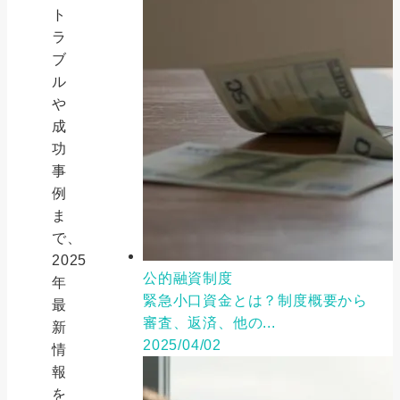
ト
ラ
ブ
ル
や
成
功
事
例
ま
で、
2025
公的融資制度
年
緊急小口資金とは？制度概要から
最
審査、返済、他の...
新
2025/04/02
情
報
を