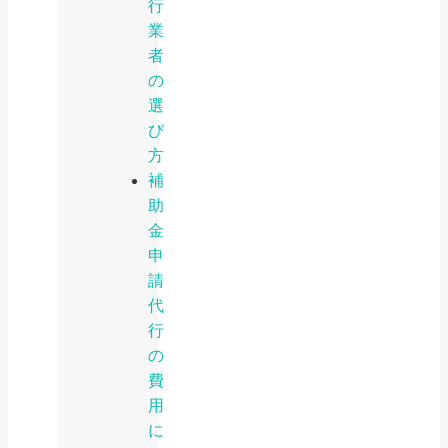
行
業
者
の
選
び
方
補
助
金
申
請
代
行
の
費
用
に