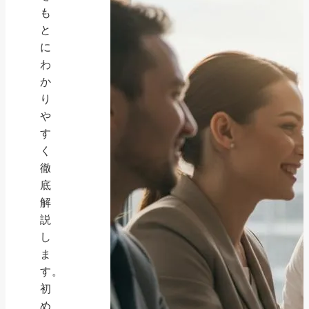
も
と
に
わ
か
り
や
す
く
徹
底
解
説
し
ま
す。
初
め