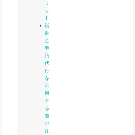
リ
ッ
ト
補
助
金
申
請
代
行
を
利
用
す
る
際
の
注