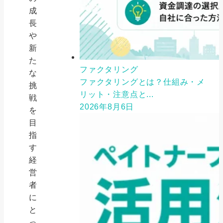
成
長
や
新
た
ファクタリング
な
ファクタリングとは？仕組み・メ
挑
リット・注意点と...
戦
2026年8月6日
を
目
指
す
経
営
者
に
と
っ