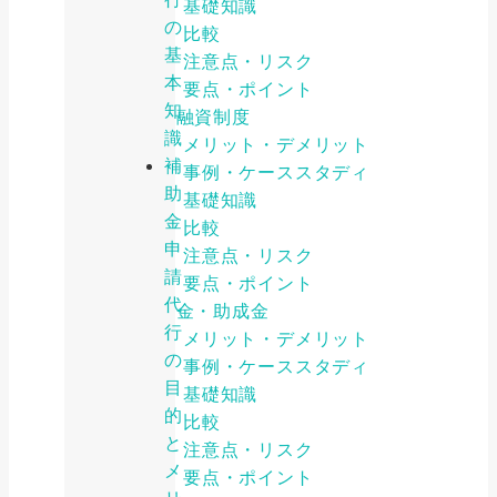
基礎知識
の
比較
基
注意点・リスク
本
要点・ポイント
知
公的融資制度
識
メリット・デメリット
補
事例・ケーススタディ
助
基礎知識
金
比較
申
注意点・リスク
請
要点・ポイント
代
補助金・助成金
行
メリット・デメリット
の
事例・ケーススタディ
目
基礎知識
的
比較
と
注意点・リスク
メ
要点・ポイント