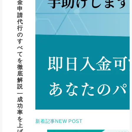
金
申
請
代
行
の
す
べ
て
を
徹
底
解
説
―
成
功
率
を
新着記事
NEW POST
上
げ