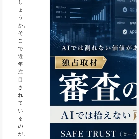
し
ょ
う
か。
そ
こ
で
近
年
注
目
さ
れ
て
い
る
の
が、