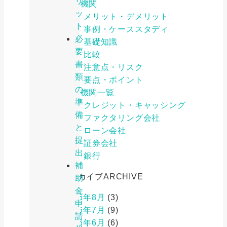
リ
金融機関
ッ
メリット・デメリット
ト
事例・ケーススタディ
必
基礎知識
要
比較
書
注意点・リスク
類
要点・ポイント
の
金融機関一覧
準
クレジット・キャッシング
備
ファクタリング会社
と
ローン会社
提
証券会社
出
銀行
補
アーカイブ
ARCHIVE
助
金
2026年8月
(3)
申
2026年7月
(9)
請
2026年6月
(6)