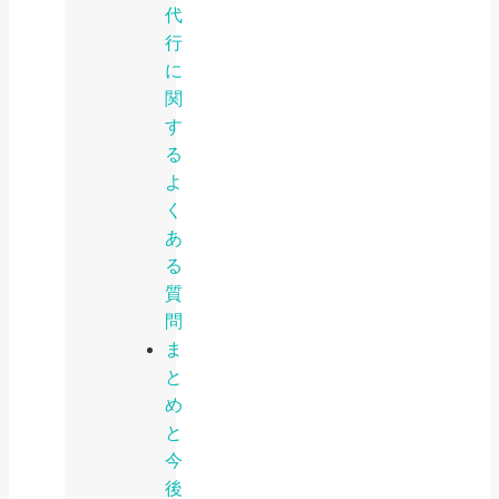
代
行
に
関
す
る
よ
く
あ
る
質
問
ま
と
め
と
今
後