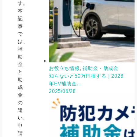
す。
本
記
事
で
は、
補
助
金
お役立ち情報, 補助金・助成金
と
知らないと50万円損する｜2026
助
年EV補助金...
成
2025/06/28
金
の
違
い、
申
請