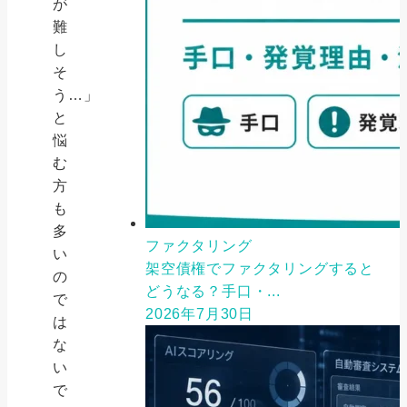
が
難
し
そ
う…」
と
悩
む
方
も
多
ファクタリング
い
架空債権でファクタリングすると
の
どうなる？手口・...
で
2026年7月30日
は
な
い
で