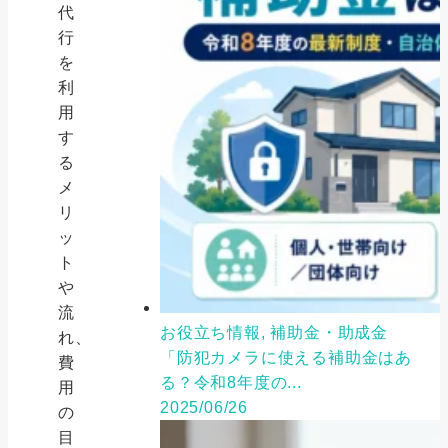
代
行
を
利
用
す
る
メ
リ
ッ
ト
や
流
お役立ち情報, 補助金・助成金
れ、
「防犯カメラに使える補助金はあ
費
る？令和8年度の...
用
2025/06/26
の
目