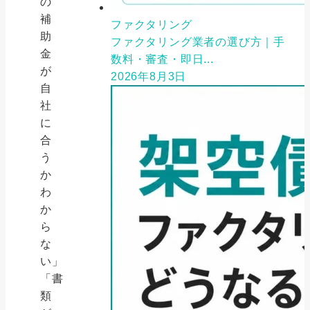
の
補
ファクタリング
助
ファクタリング業者の選び方｜手
金
数料・審査・即日...
が
2026年8月3日
自
社
に
合
う
か
わ
か
ら
な
い」
「書
類