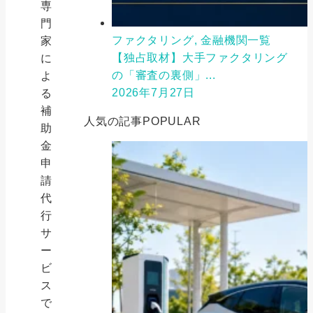
専
門
ファクタリング, 金融機関一覧
家
【独占取材】大手ファクタリング
に
の「審査の裏側」...
よ
2026年7月27日
る
補
人気の記事
POPULAR
助
金
申
請
代
行
サ
ー
ビ
ス
で