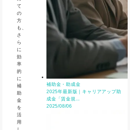
て
の
方
も、
さ
ら
に
効
率
的
に
補助金・助成金
補
2025年最新版｜キャリアアップ助
助
成金「賃金規...
金
2025/08/06
を
活
用
し