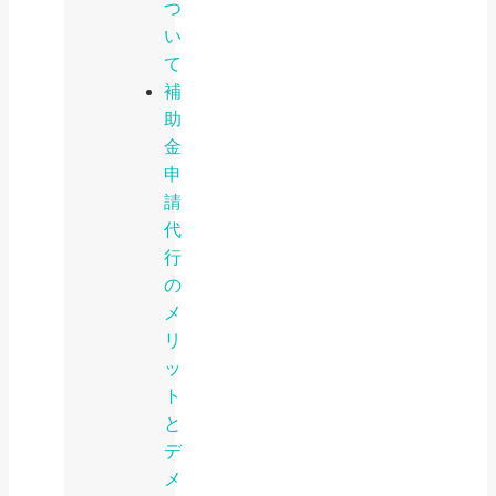
つ
い
て
補
助
金
申
請
代
行
の
メ
リ
ッ
ト
と
デ
メ