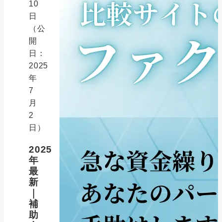
10
日
（公
開
日：
2025
年
7
月
2
日）
2025
年
最
新
｜
補
助