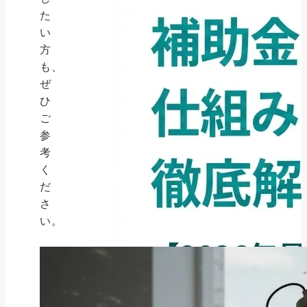
た
い
方
も、
ぜ
ひ
ご
参
考
く
だ
さ
い。