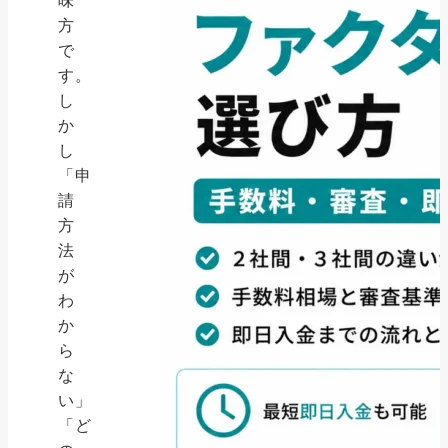
味
方
で
す。
し
か
し
「申
請
方
法
が
わ
か
ら
な
い」
「ど