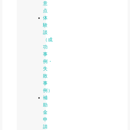
意
点
体
験
談
（成
功
事
例・
失
敗
事
例）
補
助
金
申
請