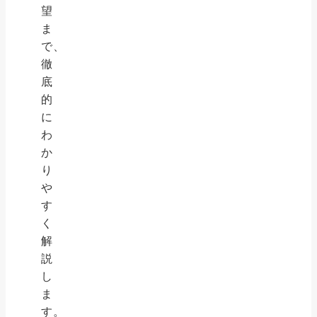
望
ま
で、
徹
底
的
に
わ
か
り
や
す
く
解
説
し
ま
す。