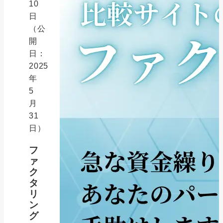
10
日
（公
開
日：
2025
年
5
月
31
日）
フ
ァ
ク
タ
リ
ン
グ