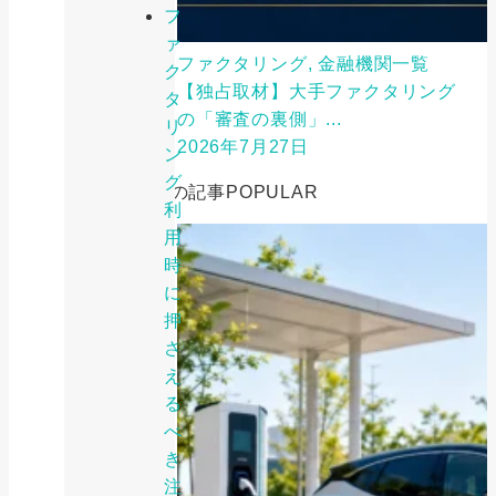
フ
ァ
ファクタリング, 金融機関一覧
ク
【独占取材】大手ファクタリング
タ
の「審査の裏側」...
リ
2026年7月27日
ン
グ
人気の記事
POPULAR
利
用
時
に
押
さ
え
る
べ
き
注