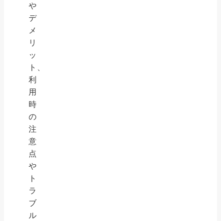
や
デ
メ
リ
ッ
ト、
利
用
時
の
注
意
点
や
ト
ラ
ブ
ル