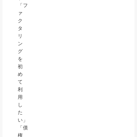
「フ
ァ
ク
タ
リ
ン
グ
を
初
め
て
利
用
し
た
い」
「債
権