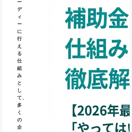
ー
デ
ィ
ー
に
行
え
る
仕
組
み
と
し
て、
多
く
の
企