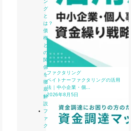
ン
グ
と
は？
債
権
と
の
関
係
ファクタリング
を
ペイトナーファクタリングの活用
徹
法｜中小企業・個...
底
2026年8月5日
解
説
フ
ァ
ク