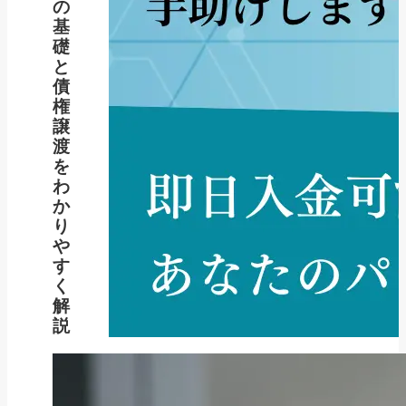
の
基
礎
と
債
権
譲
渡
を
わ
か
り
や
す
く
解
説
新着記事
NEW POST