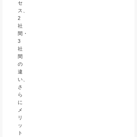
セ
ス、
2
社
間・
3
社
間
の
違
い、
さ
ら
に
メ
リ
ッ
ト