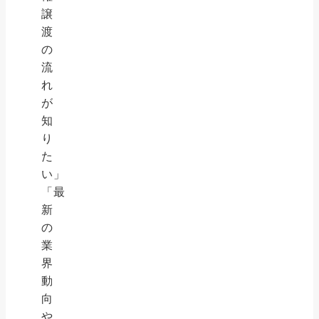
譲
渡
の
流
れ
が
知
り
た
い」
「最
新
の
業
界
動
向
や