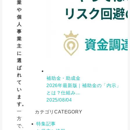
業
や
個
人
事
業
主
に
選
ば
れ
補助金・助成金
て
2026年最新版｜補助金の「内示」
い
とは？仕組み...
ま
2025/08/04
す。
一
カテゴリ
CATEGORY
方
特集記事
で、