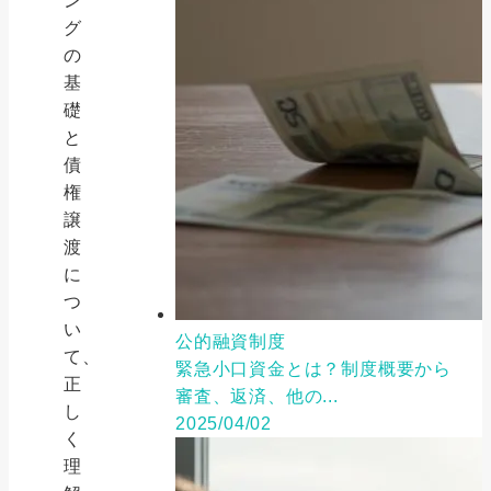
ン
グ
の
基
礎
と
債
権
譲
渡
に
つ
い
公的融資制度
て、
緊急小口資金とは？制度概要から
正
審査、返済、他の...
し
2025/04/02
く
理