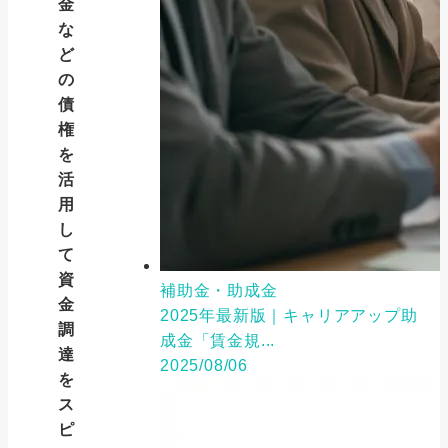
金
な
ど
の
債
権
を
活
用
し
て
資
補助金・助成金
金
2025年最新版｜キャリアアップ助
調
成金「賃金規...
達
2025/08/06
を
ス
ピ