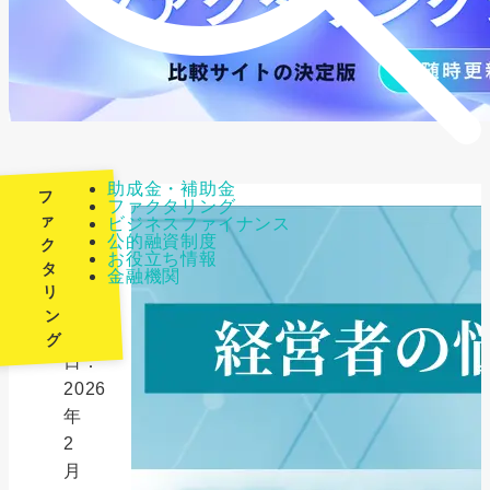
助成金・補助金
フ
ファクタリング
ァ
ビジネスファイナンス
公的融資制度
ク
最
お役立ち情報
タ
金融機関
終
リ
更
ン
新
グ
日：
2026
年
2
月