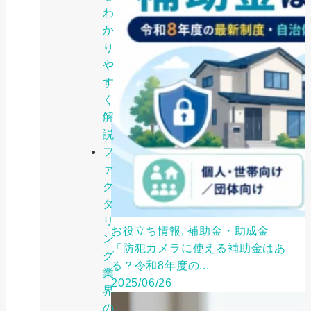
わ
か
り
や
す
く
解
説
フ
ァ
ク
タ
リ
お役立ち情報, 補助金・助成金
ン
「防犯カメラに使える補助金はあ
グ
る？令和8年度の...
業
2025/06/26
界
の