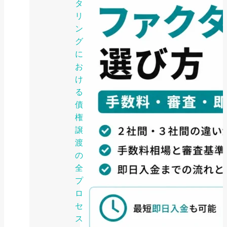
タ
リ
ン
グ
に
お
け
る
債
権
譲
渡
の
全
プ
ロ
セ
ス