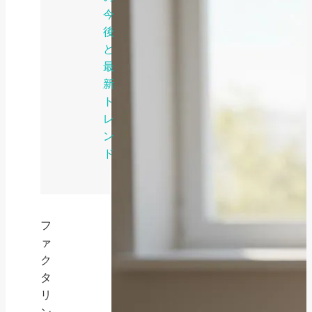
今
後
と
最
新
ト
レ
ン
ド
フ
ァ
ク
タ
リ