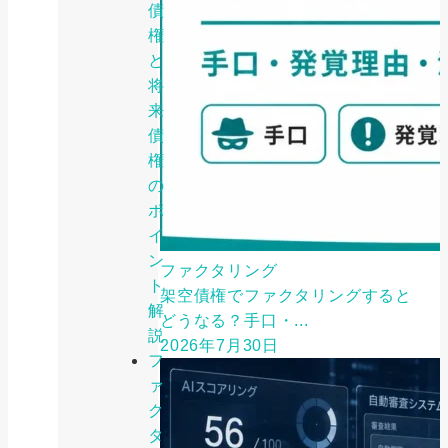
債
権
と
将
来
債
権
の
ポ
イ
ン
ファクタリング
ト
架空債権でファクタリングすると
解
どうなる？手口・...
説
2026年7月30日
フ
ァ
ク
タ