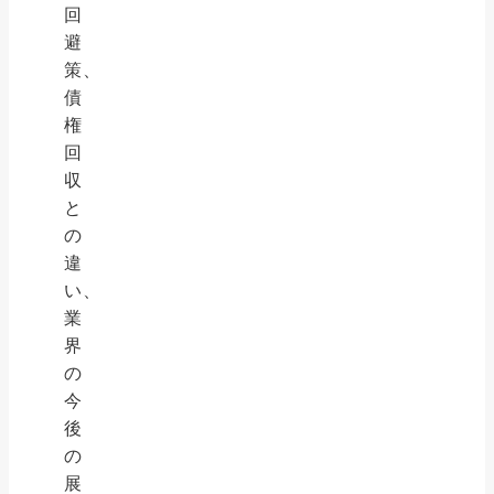
回
避
策、
債
権
回
収
と
の
違
い、
業
界
の
今
後
の
展