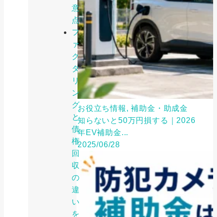
意
点
フ
ァ
ク
タ
リ
ン
グ
お役立ち情報, 補助金・助成金
と
知らないと50万円損する｜2026
債
年EV補助金...
権
2025/06/28
回
収
の
違
い
を