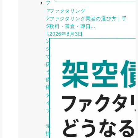
フ
ァ
ファクタリング
ク
ファクタリング業者の選び方｜手
タ
数料・審査・即日...
リ
2026年8月3日
ン
グ
で
扱
う
債
権
タ
イ
プ
｜
売
掛