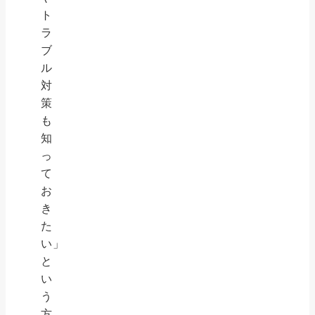
ト
ラ
ブ
ル
対
策
も
知
っ
て
お
き
た
い」
と
い
う
方