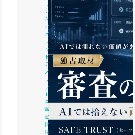
リ
ン
グ
の
メ
リ
ッ
ト・
デ
メ
リ
ッ
ト
を
徹
底
比
較