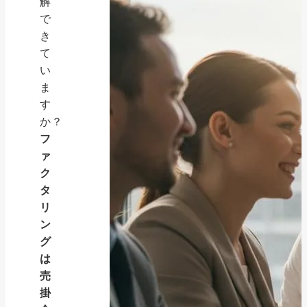
解
で
き
て
い
ま
す
か？
フ
ァ
ク
タ
リ
ン
グ
は
売
掛