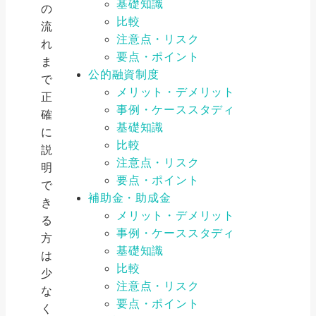
基礎知識
の
比較
流
注意点・リスク
れ
要点・ポイント
ま
公的融資制度
で
メリット・デメリット
正
事例・ケーススタディ
確
基礎知識
に
比較
説
注意点・リスク
明
要点・ポイント
で
補助金・助成金
き
メリット・デメリット
る
事例・ケーススタディ
方
基礎知識
は
比較
少
注意点・リスク
な
要点・ポイント
く