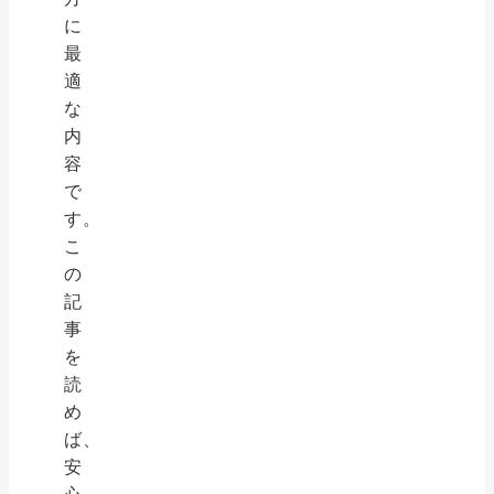
に
最
適
な
内
容
で
す。
こ
の
記
事
を
読
め
ば、
安