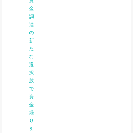
資
金
調
達
の
新
た
な
選
択
肢
で
資
金
繰
り
を