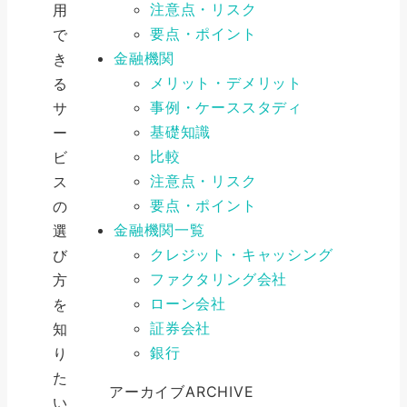
注意点・リスク
用
要点・ポイント
で
金融機関
き
メリット・デメリット
る
事例・ケーススタディ
サ
基礎知識
ー
比較
ビ
注意点・リスク
ス
要点・ポイント
の
金融機関一覧
選
クレジット・キャッシング
び
ファクタリング会社
方
ローン会社
を
証券会社
知
銀行
り
た
アーカイブ
ARCHIVE
い