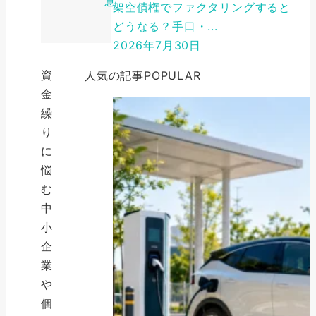
意
架空債権でファクタリングすると
どうなる？手口・...
2026年7月30日
資
人気の記事
POPULAR
金
繰
り
に
悩
む
中
小
企
業
や
個