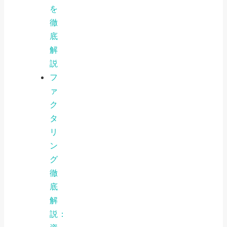
を
徹
底
解
説
フ
ァ
ク
タ
リ
ン
グ
徹
底
解
説：