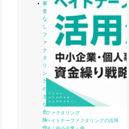
審
査
な
し
フ
ァ
ク
タ
リ
ン
グ
の
主
な
危
ファクタリング
険
ペイトナーファクタリングの活用
性
法｜中小企業・個...