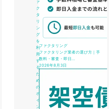
ァ
ク
タ
リ
ン
グ
を
ファクタリング
利
ファクタリング業者の選び方｜手
用
数料・審査・即日...
す
2026年8月3日
る
た
め
の
ポ
イ
ン