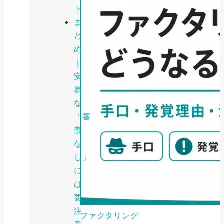
ト
ま
と
め
｜
安
易
な
「審
査
な
し」
に
は
要
注
ファクタリング