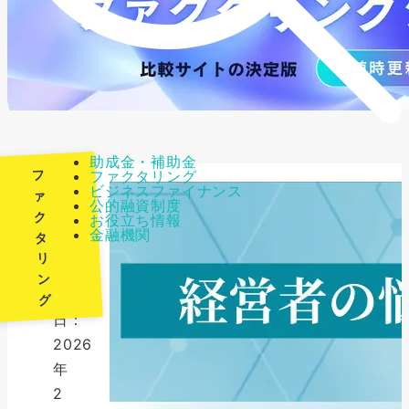
助成金・補助金
フ
ファクタリング
ビジネスファイナンス
ァ
公的融資制度
ク
お役立ち情報
最
金融機関
タ
終
リ
更
ン
新
グ
日：
2026
年
2