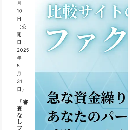
月
10
日
（公
開
日：
2025
年
5
月
31
日）
「審
査
な
し
フ