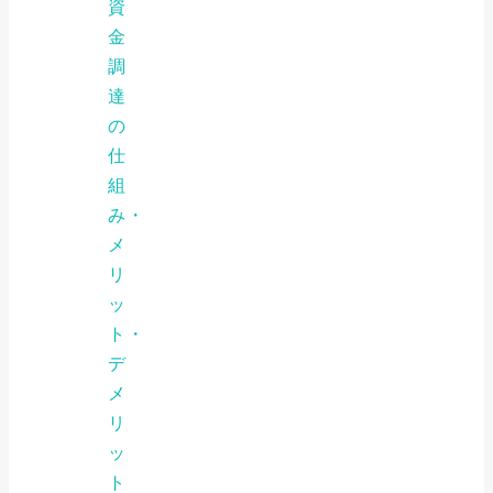
資
金
調
達
の
仕
組
み・
メ
リ
ッ
ト・
デ
メ
リ
ッ
ト