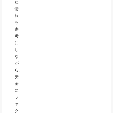
た
情
報
も
参
考
に
し
な
が
ら、
安
全
に
フ
ァ
ク