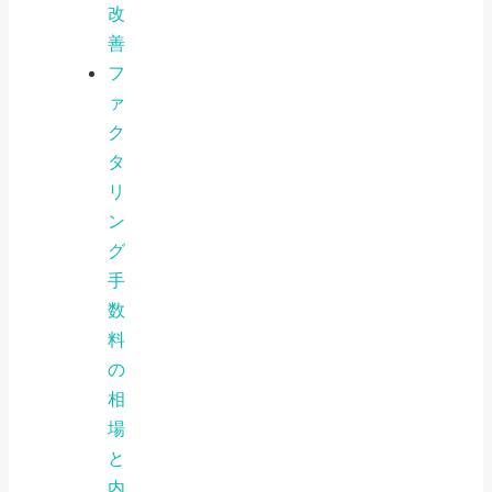
改
善
フ
ァ
ク
タ
リ
ン
グ
手
数
料
の
相
場
と
内