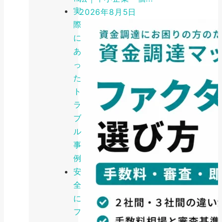
実
2026年8月5日
際
に
あ
っ
た
ト
ラ
ブ
ル
事
例
安
全
に
フ