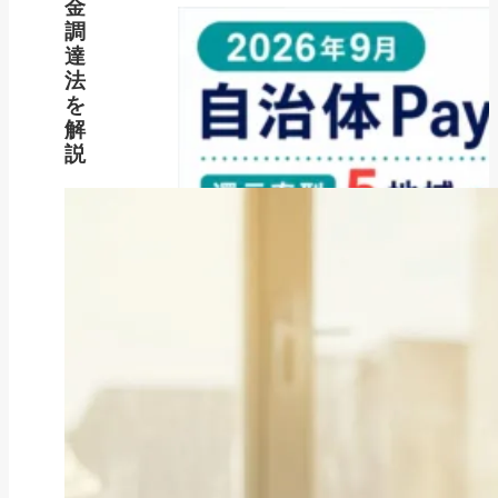
金
調
達
法
を
解
説