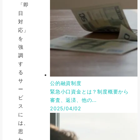
「即
日
対
応」
を
強
調
す
る
サ
公的融資制度
ー
緊急小口資金とは？制度概要から
ビ
審査、返済、他の...
ス
2025/04/02
に
は、
思
わ