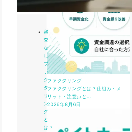
審
査
な
し
フ
ァ
ク
ファクタリング
タ
ファクタリングとは？仕組み・メ
リ
リット・注意点と...
ン
2026年8月6日
グ
と
は？