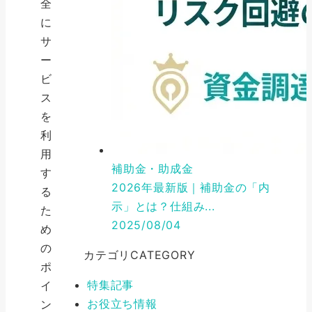
全
に
サ
ー
ビ
ス
を
利
用
補助金・助成金
す
2026年最新版｜補助金の「内
る
示」とは？仕組み...
た
2025/08/04
め
の
カテゴリ
CATEGORY
ポ
特集記事
イ
お役立ち情報
ン