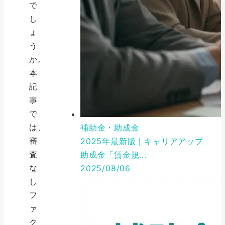
で
し
ょ
う
か。
本
記
事
で
は、
補助金・助成金
審
2025年最新版｜キャリアアップ
査
助成金「賃金規...
な
2025/08/06
し
フ
ァ
ク