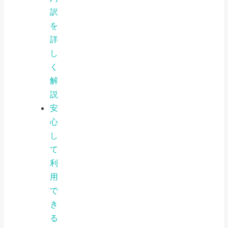
訳
を
詳
し
く
解
説
安
心
し
て
利
用
で
き
る