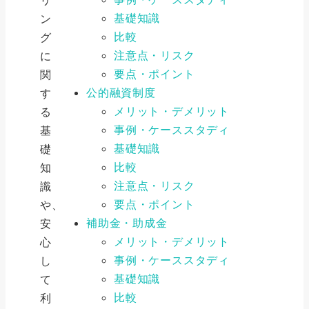
基礎知識
ン
比較
グ
注意点・リスク
に
要点・ポイント
関
公的融資制度
す
メリット・デメリット
る
事例・ケーススタディ
基
基礎知識
礎
比較
知
注意点・リスク
識
要点・ポイント
や、
補助金・助成金
安
メリット・デメリット
心
事例・ケーススタディ
し
基礎知識
て
比較
利