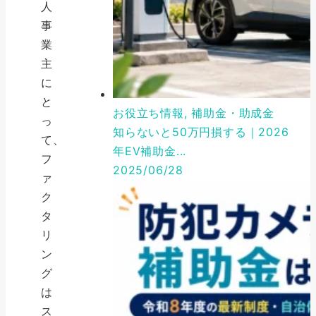
人
事
業
主
に
と
お役立ち情報, 補助金・助成金
っ
知らないと50万円損する｜2026
て、
年EV補助金...
フ
2025/06/28
ァ
ク
タ
リ
ン
グ
は
ス