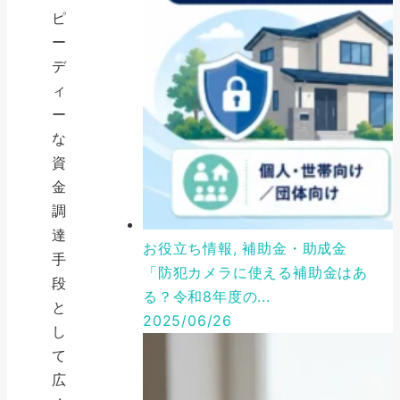
ピ
ー
デ
ィ
ー
な
資
金
調
達
お役立ち情報, 補助金・助成金
手
「防犯カメラに使える補助金はあ
段
る？令和8年度の...
と
2025/06/26
し
て
広