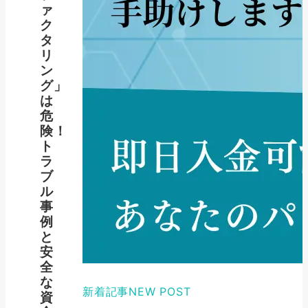
ァ
ク
タ
リ
ン
グ」
は
危
険！
ト
ラ
ブ
ル
事
例
と
安
全
な
新着記事
NEW POST
資