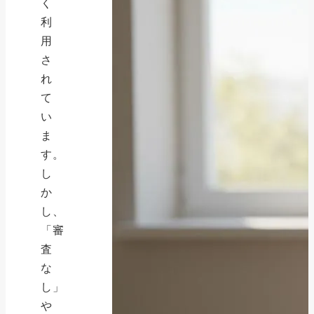
く
利
用
さ
れ
て
い
ま
す。
し
か
し、
「審
査
な
し」
や