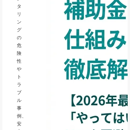
タ
リ
ン
グ
の
危
険
性
や
ト
ラ
ブ
ル
事
例、
安