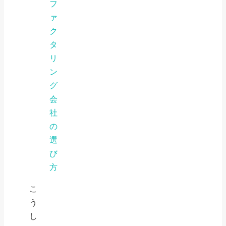
フ
ァ
ク
タ
リ
ン
グ
会
社
の
選
び
方
こ
う
し