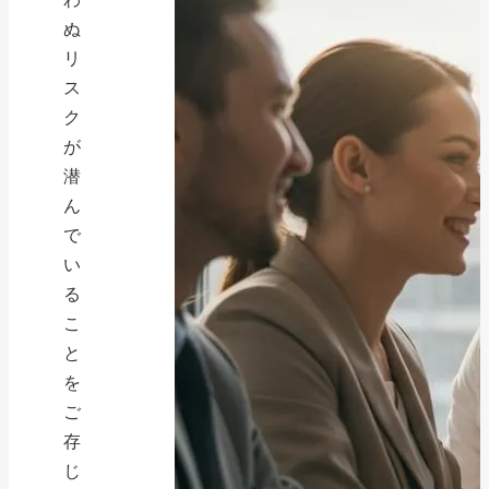
ぬ
リ
ス
ク
が
潜
ん
で
い
る
こ
と
を
ご
存
じ