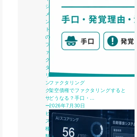
ジ
メ
ン
ト
の
フ
ァ
ク
タ
リ
ン
ファクタリング
グ
架空債権でファクタリングすると
サ
どうなる？手口・...
ー
2026年7月30日
ビ
ス
種
類・