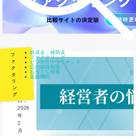
助成金・補助金
フ
ファクタリング
ァ
ビジネスファイナンス
公的融資制度
ク
最
お役立ち情報
タ
金融機関
終
リ
更
ン
新
グ
日：
2026
年
2
月