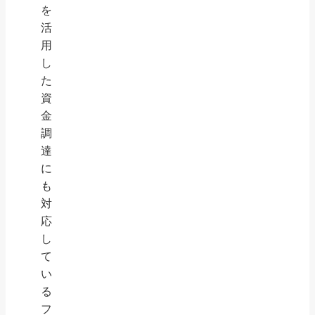
を
活
用
し
た
資
金
調
達
に
も
対
応
し
て
い
る
フ