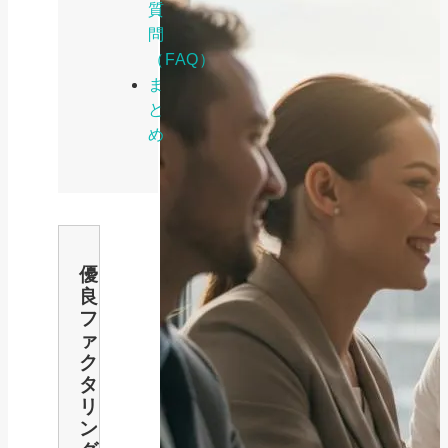
質
問
（FAQ）
ま
と
め
優
良
フ
ァ
ク
タ
リ
ン