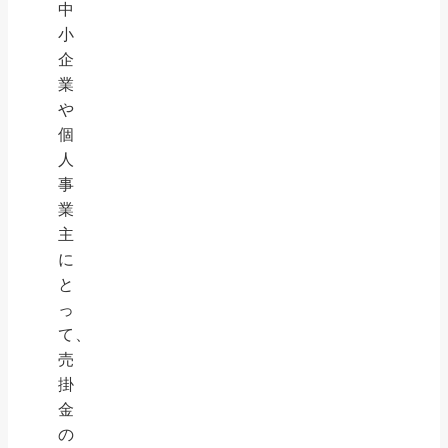
中
小
企
業
や
個
人
事
業
主
に
と
っ
て、
売
掛
金
の