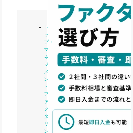
ト
ッ
プ・
マ
ネ
ジ
メ
ン
ト
フ
ァ
ク
タ
リ
ン