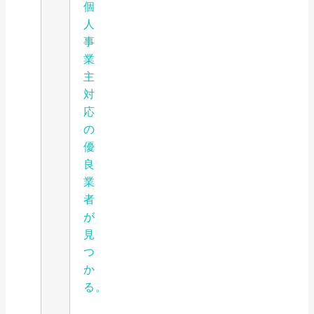
個
人
事
業
主
対
応
の
優
良
業
者
が
見
つ
か
る。