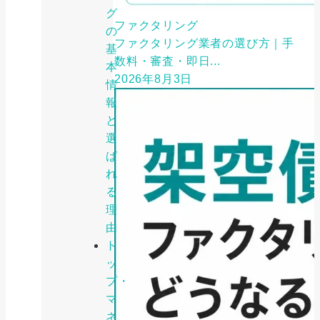
グ
ファクタリング
の
ファクタリング業者の選び方｜手
基
数料・審査・即日...
本
2026年8月3日
情
報
と
選
ば
れ
る
理
由
ト
ッ
プ・
マ
ネ