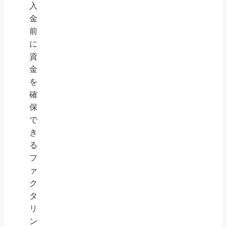
入
金
前
に
資
金
を
確
保
で
き
る
フ
ァ
ク
タ
リ
ン