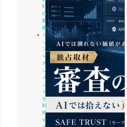
対
応
業
種
ト
ッ
プ・
マ
ネ
ジ
メ
ン
ト
を
利
用
す
る