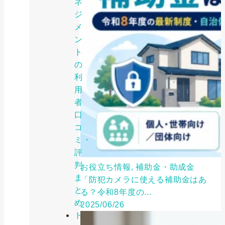
ネ
ジ
メ
ン
ト
の
利
用
者
口
コ
ミ・
評
判
お役立ち情報, 補助金・助成金
ま
「防犯カメラに使える補助金はあ
と
る？令和8年度の...
め
2025/06/26
ト