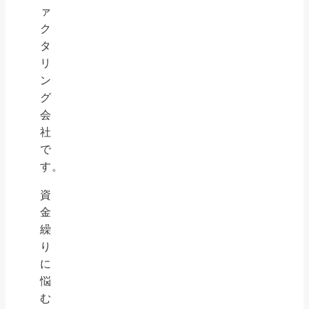
ァ
ク
タ
リ
ン
グ
会
社
で
す。
資
金
繰
り
に
悩
む