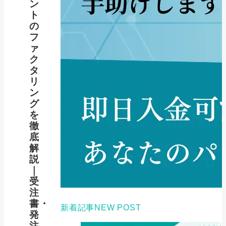
ン
ト
の
フ
ァ
ク
タ
リ
ン
グ
を
徹
底
解
説
｜
受
注
書・
新着記事
NEW POST
発
注