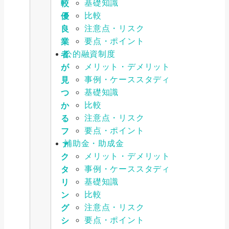
基礎知識
較
比較
優
注意点・リスク
良
要点・ポイント
業
公的融資制度
者
メリット・デメリット
が
事例・ケーススタディ
見
基礎知識
つ
比較
か
注意点・リスク
る
要点・ポイント
フ
補助金・助成金
ァ
メリット・デメリット
ク
事例・ケーススタディ
タ
基礎知識
リ
比較
ン
注意点・リスク
グ
要点・ポイント
シ