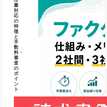
書
対
応
の
特
徴
と
手
数
料・
審
査
の
ポ
イ
ン
ト