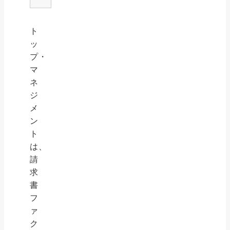
ト
ッ
プ・
マ
ネ
ジ
メ
ン
ト
は、
請
求
書
フ
ァ
ク