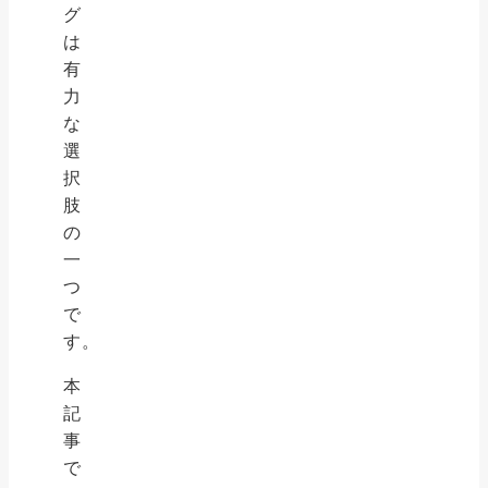
グ
は
有
力
な
選
択
肢
の
一
つ
で
す。
本
記
事
で