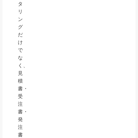
タ
リ
ン
グ
だ
け
で
な
く、
見
積
書・
受
注
書・
発
注
書