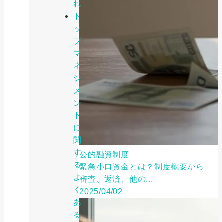
れ
ト
ッ
プ・
マ
ネ
ジ
メ
ン
ト
に
関
す
公的融資制度
る
緊急小口資金とは？制度概要から
よ
審査、返済、他の...
く
2025/04/02
あ
る