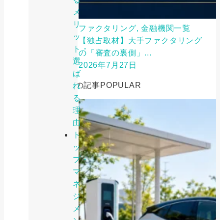
メ
リ
ファクタリング, 金融機関一覧
ッ
【独占取材】大手ファクタリング
ト・
の「審査の裏側」...
選
2026年7月27日
ば
人気の記事
POPULAR
れ
る
理
由
ト
ッ
プ・
マ
ネ
ジ
メ