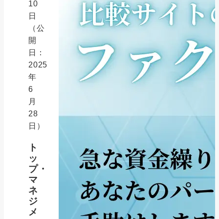
10
日
（公
開
日：
2025
年
6
月
28
日）
ト
ッ
プ・
マ
ネ
ジ
メ