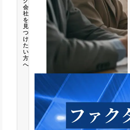
グ
会
社
を
見
つ
け
た
い
方
へ
補助金・助成金
2025年最新版｜キャリアアップ助
成金「賃金規...
2025/08/06