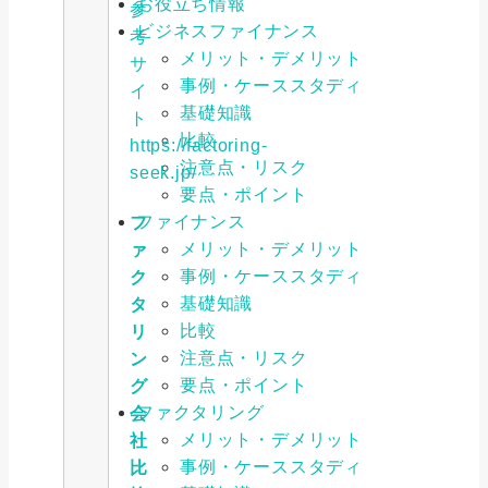
お役立ち情報
参
ビジネスファイナンス
考
メリット・デメリット
サ
事例・ケーススタディ
イ
基礎知識
ト
比較
https://factoring-
注意点・リスク
seek.jp/
要点・ポイント
ファイナンス
フ
メリット・デメリット
ァ
事例・ケーススタディ
ク
基礎知識
タ
比較
リ
注意点・リスク
ン
要点・ポイント
グ
ファクタリング
会
メリット・デメリット
社
事例・ケーススタディ
比