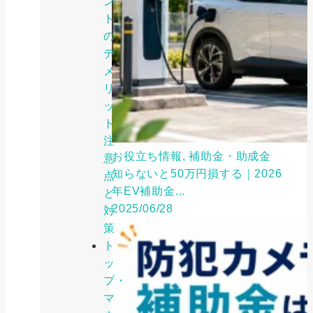
ン
ト
の
デ
メ
リ
ッ
ト・
注
お役立ち情報, 補助金・助成金
意
知らないと50万円損する｜2026
点
年EV補助金...
と
2025/06/28
対
策
ト
ッ
プ・
マ