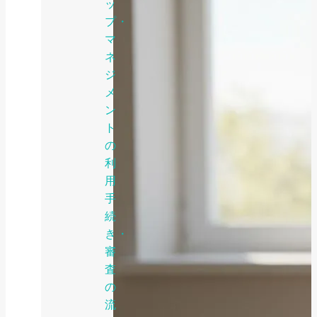
ッ
プ・
マ
ネ
ジ
メ
ン
ト
の
利
用
手
続
き・
審
査
の
流