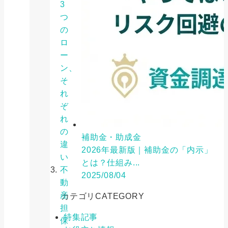
3
つ
の
ロ
ー
ン、
そ
れ
ぞ
れ
の
補助金・助成金
違
2026年最新版｜補助金の「内示」
い
とは？仕組み...
不
2025/08/04
動
産
カテゴリ
CATEGORY
担
特集記事
保