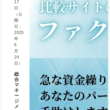
17
日
（公
開
日：
2025
年
6
月
24
日）
総
合
マ
ネ
ー
ジ
メ