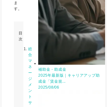
ま
す。
目
次
総
合
マ
ネ
補助金・助成金
ー
2025年最新版｜キャリアアップ助
ジ
成金「賃金規...
メ
2025/08/06
ン
ト
サ