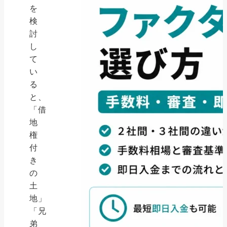
を
検
討
し
て
い
る
と、
「借
地
権
付
き
の
土
地」
「兄
弟