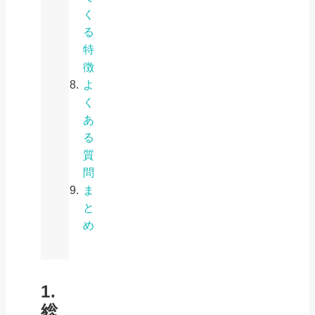
く
る
特
徴
よ
く
あ
る
質
問
ま
と
め
1.
総