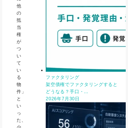
他
の
抵
当
権
が
つ
い
て
い
る
ファクタリング
物
架空債権でファクタリングすると
件」
どうなる？手口・...
と
2026年7月30日
い
っ
た、
少