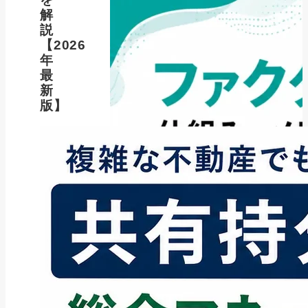
解
説
【2026
年
最
新
版】