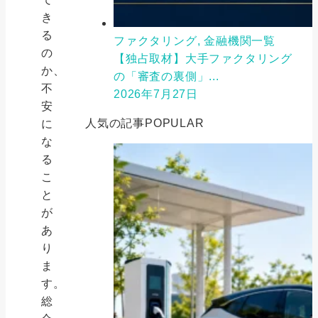
き
る
ファクタリング, 金融機関一覧
の
【独占取材】大手ファクタリング
か、
の「審査の裏側」...
不
2026年7月27日
安
人気の記事
POPULAR
に
な
る
こ
と
が
あ
り
ま
す。
総