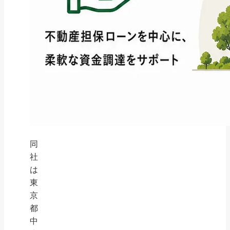
同
社
は
東
京
都
中