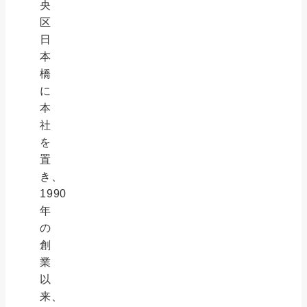
央
区
日
本
橋
に
本
社
を
置
き、
1990
年
の
創
業
以
来、