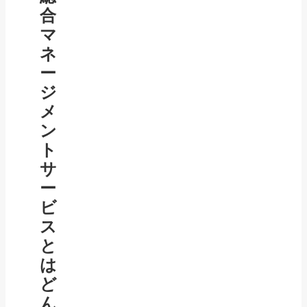
合
マ
ネ
ー
ジ
メ
ン
ト
サ
ー
ビ
ス
と
は
ど
ん