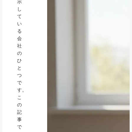
示
し
て
い
る
会
社
の
ひ
と
つ
で
す。
こ
の
記
事
で