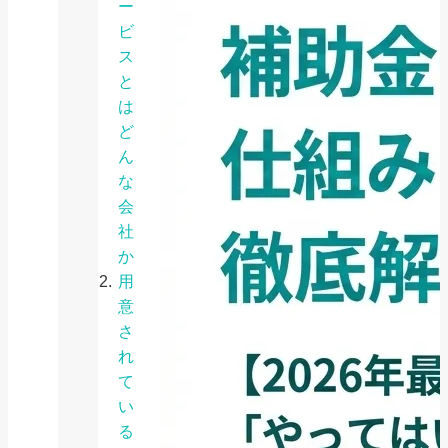
ー
ビ
ス
と
は
ど
ん
な
会
社
か
用
意
さ
れ
て
い
る