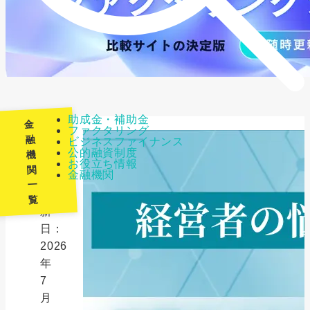
助成金・補助金
金
ファクタリング
融
ビジネスファイナンス
公的融資制度
機
最
お役立ち情報
関
金融機関
終
一
更
覧
新
日：
2026
年
7
月