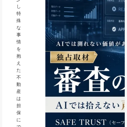
し
特
殊
な
事
情
を
抱
え
た
不
動
産
は
担
保
に
で