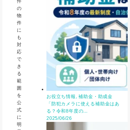
件
の
物
件
に
も
対
応
で
き
る
範
囲
を
お役立ち情報, 補助金・助成金
公
「防犯カメラに使える補助金はあ
式
る？令和8年度の...
に
2025/06/26
明