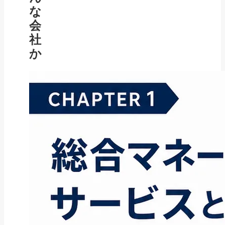
な
会
社
か