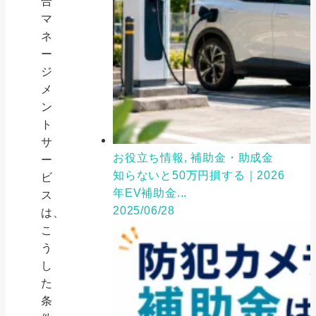
合
マ
ネ
ー
ジ
メ
ン
ト
サ
お役立ち情報, 補助金・助成金
ー
知らないと50万円損する｜2026
ビ
年EV補助金...
ス
2025/06/28
は、
こ
う
し
た
条