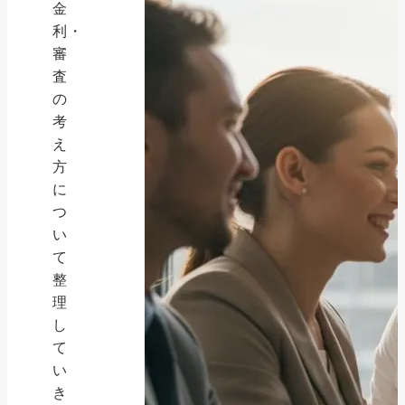
金
利・
審
査
の
考
え
方
に
つ
い
て
整
理
し
て
い
き