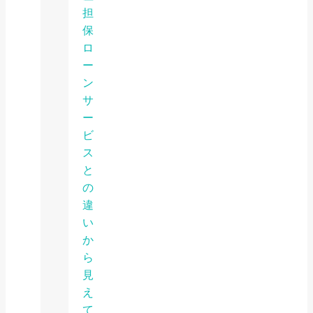
担
保
ロ
ー
ン
サ
ー
ビ
ス
と
の
違
い
か
ら
見
え
て