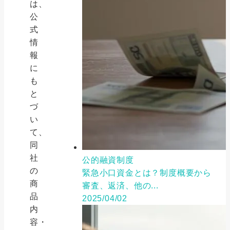
は、
公
式
情
報
に
も
と
づ
い
て、
同
社
公的融資制度
の
緊急小口資金とは？制度概要から
商
審査、返済、他の...
品
2025/04/02
内
容・