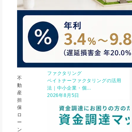
ファクタリング
不
ペイトナーファクタリングの活用
動
法｜中小企業・個...
産
2026年8月5日
担
保
ロ
ー
ン