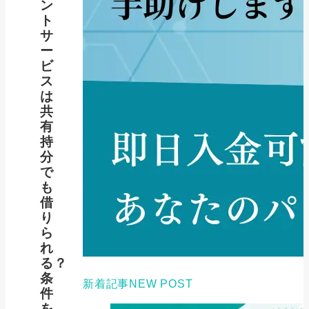
ン
ト
サ
ー
ビ
ス
は
共
有
持
分
で
も
借
り
ら
れ
る？
条
新着記事
NEW POST
件
を