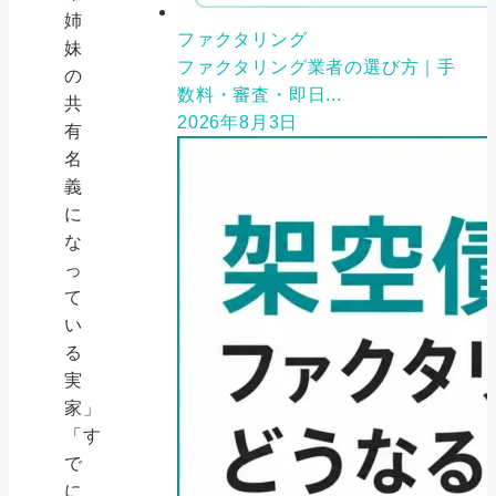
姉
ファクタリング
妹
ファクタリング業者の選び方｜手
の
数料・審査・即日...
共
2026年8月3日
有
名
義
に
な
っ
て
い
る
実
家」
「す
で
に