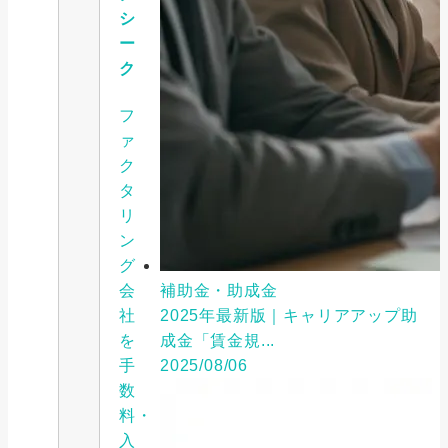
シ
ー
ク
フ
ァ
ク
タ
リ
ン
グ
会
補助金・助成金
社
2025年最新版｜キャリアアップ助
を
成金「賃金規...
手
2025/08/06
数
料・
入