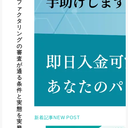
フ
ァ
ク
タ
リ
ン
グ
の
審
査
が
通
る
条
件
と
実
態
を
新着記事
NEW POST
実
務