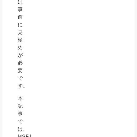
は
事
前
に
見
極
め
が
必
要
で
す。
本
記
事
で
は、
MSFJ