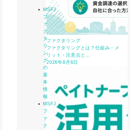
MSFJ
フ
ァ
ク
タ
ファクタリング
リ
ファクタリングとは？仕組み・メ
ン
リット・注意点と...
グ
2026年8月6日
の
基
本
情
報
MSFJ
フ
ァ
ク