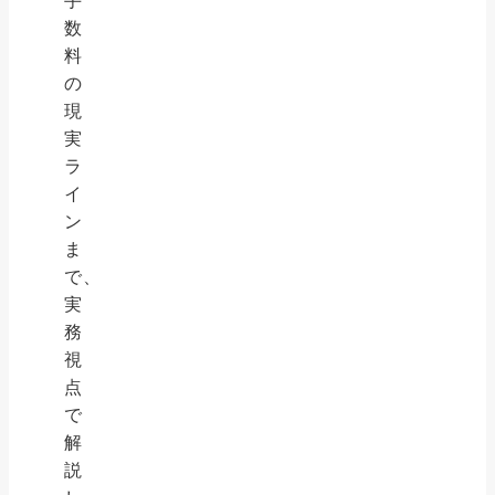
手
数
料
の
現
実
ラ
イ
ン
ま
で、
実
務
視
点
で
解
説