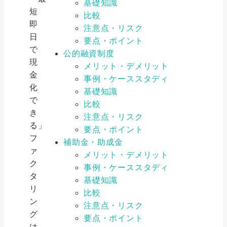
基礎知識
短
比較
即
注意点・リスク
日
要点・ポイント
で
公的融資制度
現
メリット・デメリット
金
事例・ケーススタディ
化
基礎知識
で
比較
き
注意点・リスク
る」
要点・ポイント
フ
補助金・助成金
ァ
メリット・デメリット
ク
事例・ケーススタディ
タ
基礎知識
リ
比較
ン
注意点・リスク
グ
要点・ポイント
は