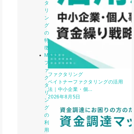
タ
リ
ン
グ
の
特
徴
MSFJ
フ
ァ
ファクタリング
ク
ペイトナーファクタリングの活用
タ
法｜中小企業・個...
リ
2026年8月5日
ン
グ
の
利
用