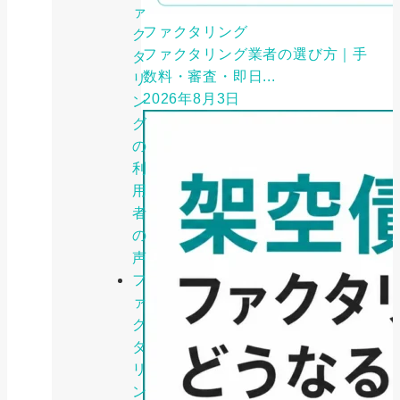
ァ
ファクタリング
ク
ファクタリング業者の選び方｜手
タ
数料・審査・即日...
リ
2026年8月3日
ン
グ
の
利
用
者
の
声
フ
ァ
ク
タ
リ
ン