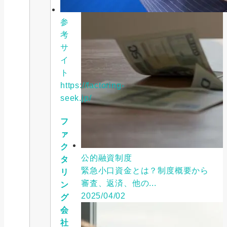
参
考
サ
イ
ト
https://factoring-
seek.jp/
フ
ァ
ク
公的融資制度
タ
緊急小口資金とは？制度概要から
リ
審査、返済、他の...
ン
2025/04/02
グ
会
社