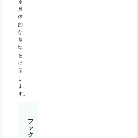
る
具
体
的
な
基
準
を
提
示
し
ま
す。
フ
ァ
ク