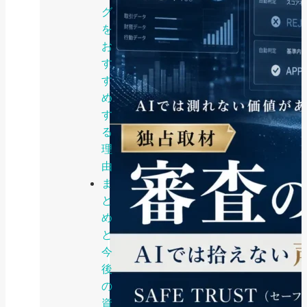
グ
を
お
す
す
め
す
る
理
由
ま
と
め
と
今
後
の
資