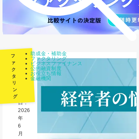
助成金・補助金
フ
ファクタリング
ァ
ビジネスファイナンス
公的融資制度
ク
最
お役立ち情報
タ
金融機関
終
リ
更
ン
新
グ
日：
2026
年
6
月