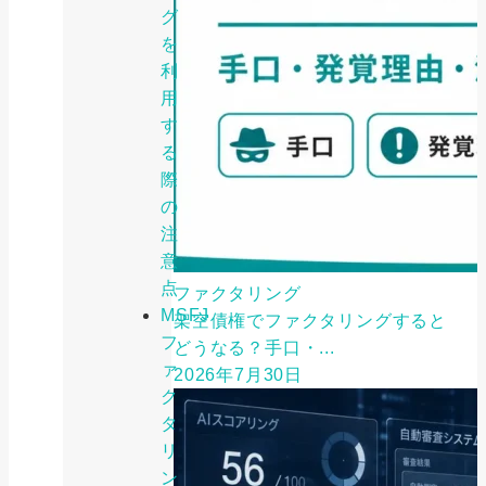
グ
を
利
用
す
る
際
の
注
意
点
ファクタリング
MSFJ
架空債権でファクタリングすると
フ
どうなる？手口・...
ァ
2026年7月30日
ク
タ
リ
ン