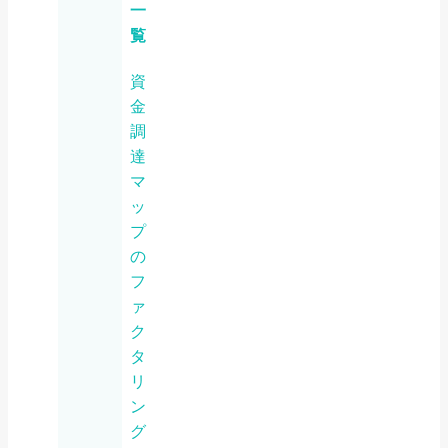
一
覧
資
金
調
達
マ
ッ
プ
の
フ
ァ
ク
タ
リ
ン
グ