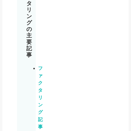
タ
リ
ン
グ
の
主
要
記
事
フ
ァ
ク
タ
リ
ン
グ
記
事