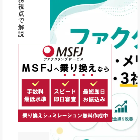
視
点
で
解
説