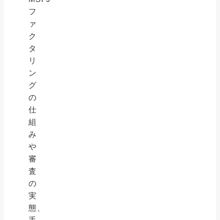
フ
ァ
ク
タ
リ
ン
グ
の
仕
組
み
や
審
査
の
実
態、