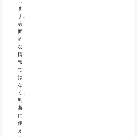
し
ま
す。
表
面
的
な
情
報
で
は
な
く、
判
断
に
使
え