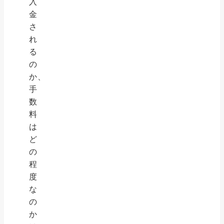
入
金
さ
れ
る
の
か、
手
数
料
は
ど
の
程
度
な
の
か