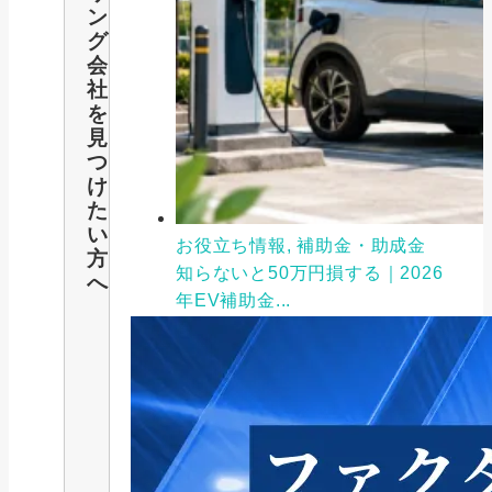
ン
グ
会
社
を
見
つ
け
た
い
お役立ち情報, 補助金・助成金
方
知らないと50万円損する｜2026
へ
年EV補助金...
2025/06/28