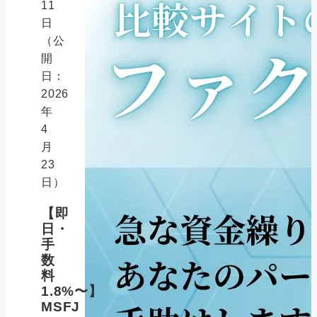
11
日
（公
開
日：
2026
年
4
月
23
日）
【即
日・
手
数
料
1.8%〜】
MSFJ