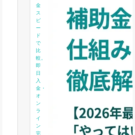
金
ス
ピ
ー
ド
で
比
較。
即
日
入
金・
オ
ン
ラ
イ
ン
完