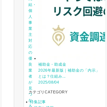
結・
個
人
事
業
主
対
応
の
優
良
補助金・助成金
業
2026年最新版｜補助金の「内示」
者
とは？仕組み...
が
2025/08/04
見
カテゴリ
CATEGORY
つ
か
特集記事
る。