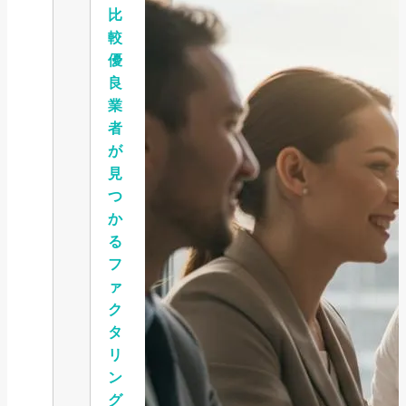
比
較
優
良
業
者
が
見
つ
か
る
フ
ァ
ク
タ
リ
ン
グ