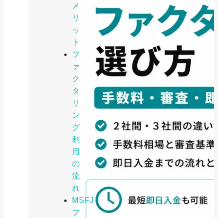
メ
リ
ッ
ト
フ
ァ
ク
タ
リ
ン
グ
利
用
の
流
れ
MSFJ
フ