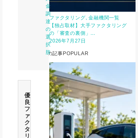
金
調
ファクタリング, 金融機関一覧
達
【独占取材】大手ファクタリング
の
の「審査の裏側」...
選
2026年7月27日
択
肢
人気の記事
POPULAR
優
良
フ
ァ
ク
タ
リ