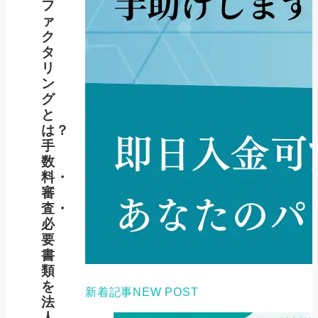
フ
ァ
ク
タ
リ
ン
グ
と
は？
手
数
料・
審
査・
必
要
書
類
を
新着記事
NEW POST
法
人