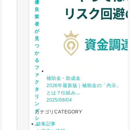
優
良
業
者
が
見
つ
か
る
フ
ァ
補助金・助成金
ク
2026年最新版｜補助金の「内示」
タ
とは？仕組み...
リ
2025/08/04
ン
グ
カテゴリ
CATEGORY
シ
特集記事
ー