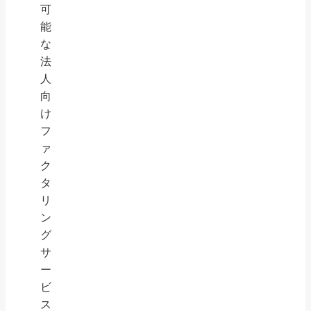
可
能
な
法
人
向
け
フ
ァ
ク
タ
リ
ン
グ
サ
ー
ビ
ス