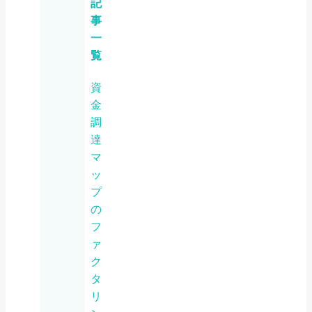
記
事
一
覧
資
金
調
達
マ
ッ
プ
の
フ
ァ
ク
タ
リ