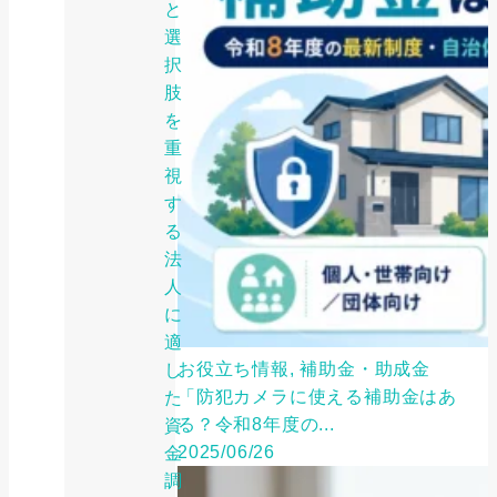
と
選
択
肢
を
重
視
す
る
法
人
に
適
お役立ち情報, 補助金・助成金
し
「防犯カメラに使える補助金はあ
た
る？令和8年度の...
資
2025/06/26
金
調