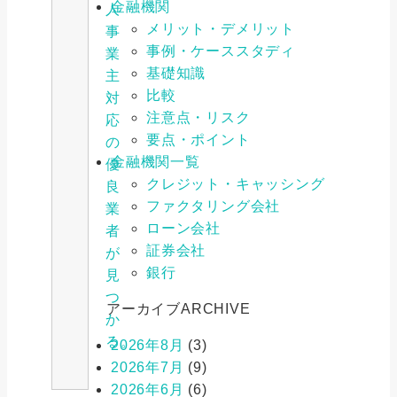
金融機関
人
メリット・デメリット
事
事例・ケーススタディ
業
基礎知識
主
比較
対
注意点・リスク
応
要点・ポイント
の
金融機関一覧
優
クレジット・キャッシング
良
ファクタリング会社
業
ローン会社
者
証券会社
が
銀行
見
つ
アーカイブ
ARCHIVE
か
る。
2026年8月
(3)
2026年7月
(9)
2026年6月
(6)