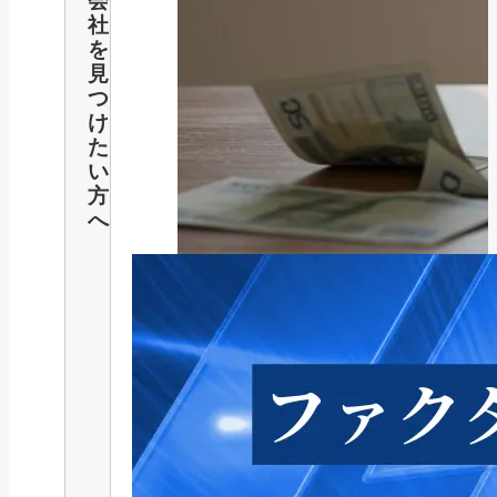
会
社
を
見
つ
け
た
い
方
へ
公的融資制度
緊急小口資金とは？制度概要から
審査、返済、他の...
2025/04/02