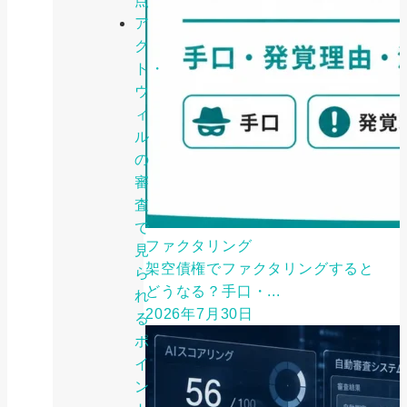
点
ア
ク
ト・
ウ
ィ
ル
の
審
査
で
ファクタリング
見
架空債権でファクタリングすると
ら
どうなる？手口・...
れ
2026年7月30日
る
ポ
イ
ン