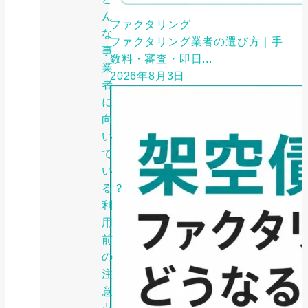
ん
ファクタリング
な
ファクタリング業者の選び方｜手
事
数料・審査・即日...
業
2026年8月3日
者
に
向
い
て
い
る？
利
用
前
の
注
意