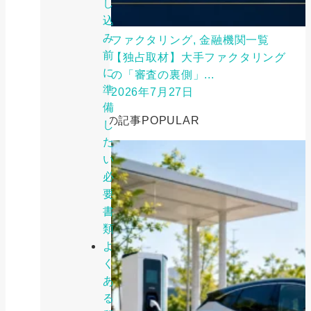
し
込
み
ファクタリング, 金融機関一覧
前
【独占取材】大手ファクタリング
に
の「審査の裏側」...
準
2026年7月27日
備
人気の記事
POPULAR
し
た
い
必
要
書
類
よ
く
あ
る