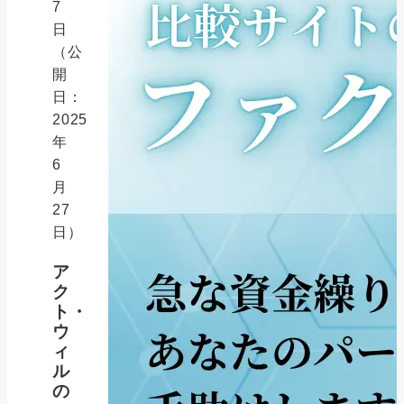
7
日
（公
開
日：
2025
年
6
月
27
日）
ア
ク
ト・
ウ
ィ
ル
の