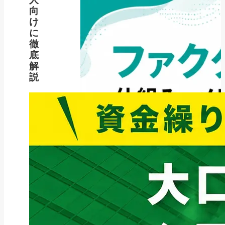
向
け
に
徹
底
解
説