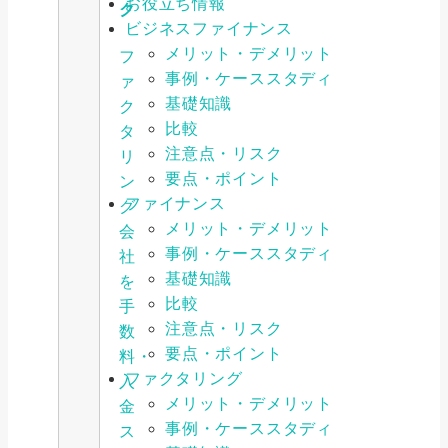
お役立ち情報
ク
ビジネスファイナンス
メリット・デメリット
フ
事例・ケーススタディ
ァ
基礎知識
ク
比較
タ
注意点・リスク
リ
要点・ポイント
ン
ファイナンス
グ
メリット・デメリット
会
事例・ケーススタディ
社
基礎知識
を
比較
手
注意点・リスク
数
要点・ポイント
料・
ファクタリング
入
メリット・デメリット
金
事例・ケーススタディ
ス