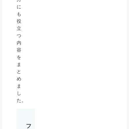
に
も
役
立
つ
内
容
を
ま
と
め
ま
し
た。
フ