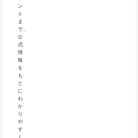
ン
ト
ま
で、
公
式
情
報
を
も
と
に
わ
か
り
や
す
く