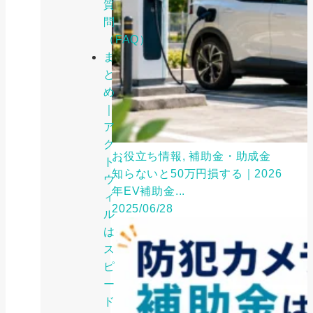
質
問
（FAQ）
ま
と
め
｜
ア
ク
お役立ち情報, 補助金・助成金
ト・
知らないと50万円損する｜2026
ウ
年EV補助金...
ィ
2025/06/28
ル
は
ス
ピ
ー
ド