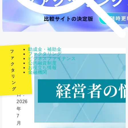
助成金・補助金
フ
ファクタリング
ァ
ビジネスファイナンス
公的融資制度
ク
最
お役立ち情報
タ
金融機関
終
リ
更
ン
新
グ
日：
2026
年
7
月