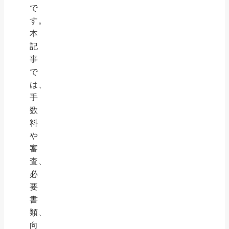
で
す。
本
記
事
で
は、
手
数
料
や
審
査、
必
要
書
類、
向