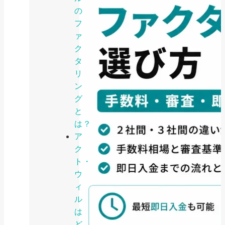
の
フ
ァ
ク
タ
リ
ン
グ
と
は？
ア
ク
ト・
ウ
ィ
ル
は
ど