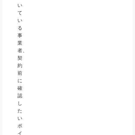
い
て
い
る
事
業
者、
契
約
前
に
確
認
し
た
い
ポ
イ