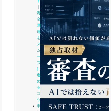
ト
｜
資
金
調
達
を
ス
ム
ー
ズ
に
進
め
る
コ
ツ
申