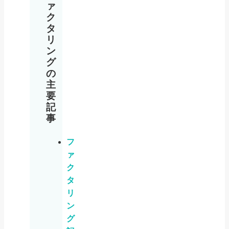
ァ
ク
タ
リ
ン
グ
の
主
要
記
事
フ
ァ
ク
タ
リ
ン
グ