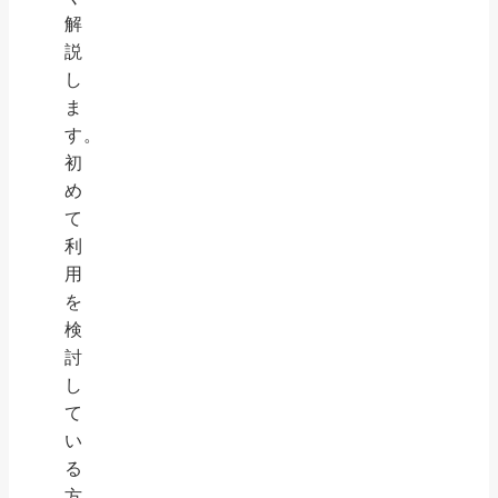
解
説
し
ま
す。
初
め
て
利
用
を
検
討
し
て
い
る
方