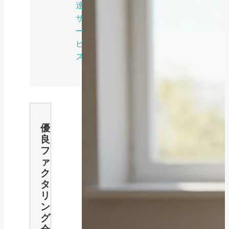
達
サ
ー
ビ
ス
優
良
フ
ァ
ク
タ
リ
ン
グ