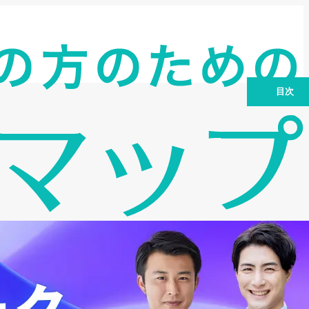
目次
無担保ローンの種類と特徴
金利比較の重要性：総支払額を大きく左
右する
無担保ローンの審査：信用情報がカギ
連帯保証人なしで借りる：メリットと注
意点
金利比較サイトの賢い活用法
無担保ローンの賢い選び方：目的、返済
計画、リスク管理
まとめ：無担保ローン金利比較で賢く借
り入れを