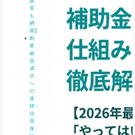
援
策
も
網
羅】
創
業
融
資
成
功
へ
の
道
標：
信
用
保