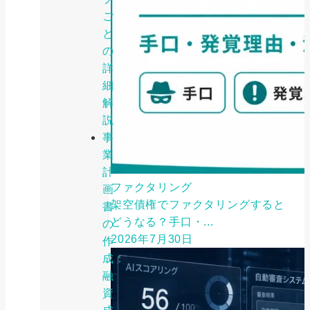
ご
と
の
詳
細
解
説
事
業
計
ファクタリング
画
架空債権でファクタリングすると
書
どうなる？手口・...
の
2026年7月30日
作
成：
融
資