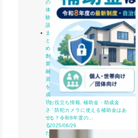
の
体
験
談
ま
と
め：
創
業
融
資
を
成
功
お役立ち情報, 補助金・助成金
さ
「防犯カメラに使える補助金はあ
せ
る？令和8年度の...
る
2025/06/26
た