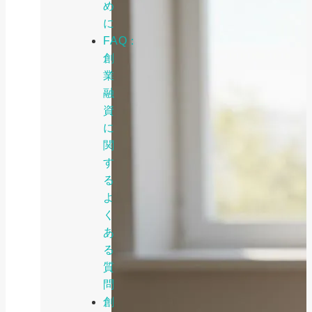
め
に
FAQ：
創
業
融
資
に
関
す
る
よ
く
あ
る
質
問
創