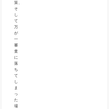
策、
そ
し
て
万
が
一
審
査
に
落
ち
て
し
ま
っ
た
場