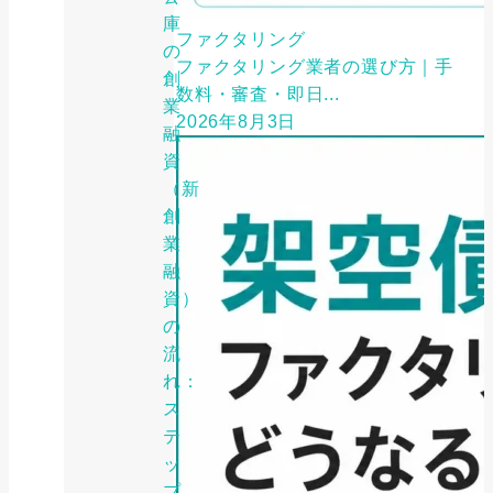
庫
ファクタリング
の
ファクタリング業者の選び方｜手
創
数料・審査・即日...
業
2026年8月3日
融
資
（新
創
業
融
資）
の
流
れ：
ス
テ
ッ
プ