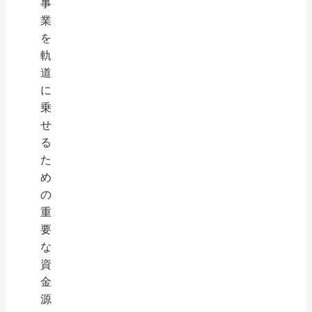
事
業
を
軌
道
に
乗
せ
る
た
め
の
重
要
な
資
金
源