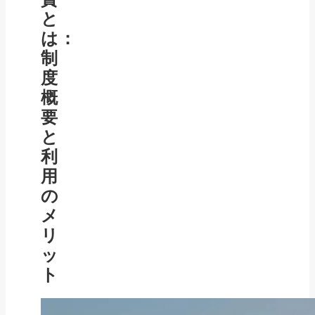
と
は：
制
度
概
要
と
利
用
の
メ
リ
ッ
ト