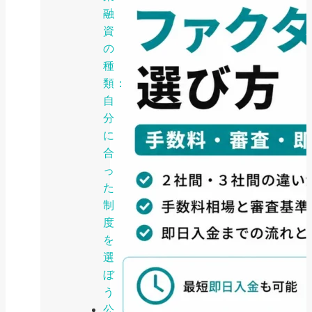
融
資
の
種
類：
自
分
に
合
っ
た
制
度
を
選
ぼ
う
公