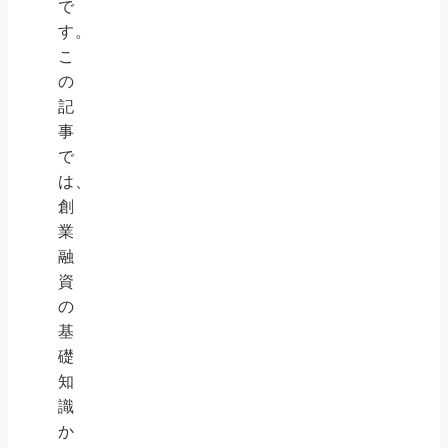
で
す。
こ
の
記
事
で
は、
創
業
融
資
の
基
礎
知
識
か