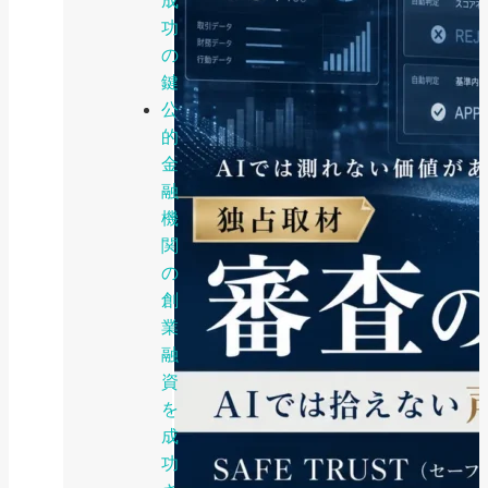
成
功
の
鍵
公
的
金
融
機
関
の
創
業
融
資
を
成
功