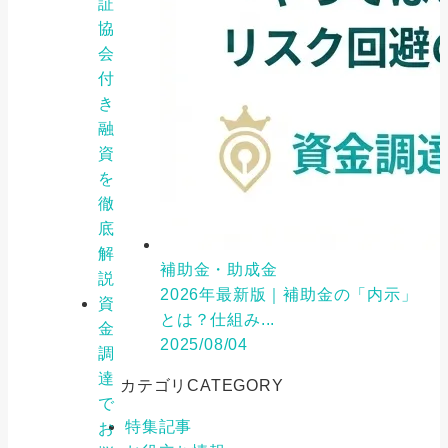
証
協
会
付
き
融
資
を
徹
底
解
補助金・助成金
説
2026年最新版｜補助金の「内示」
資
とは？仕組み...
金
2025/08/04
調
達
カテゴリ
CATEGORY
で
特集記事
お