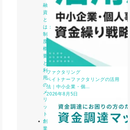
融
資
と
は：
制
度
概
要
と
利
ファクタリング
用
ペイトナーファクタリングの活用
の
法｜中小企業・個...
メ
2026年8月5日
リ
ッ
ト
創
業