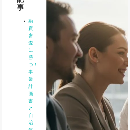
事
融
資
審
査
に
勝
つ！
事
業
計
画
書
と
自
治
体