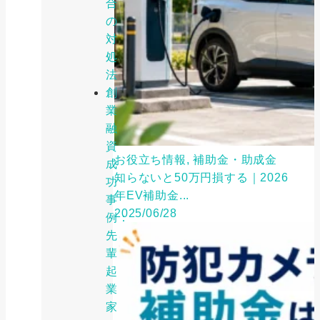
合
の
対
処
法
創
業
融
資
お役立ち情報, 補助金・助成金
成
知らないと50万円損する｜2026
功
年EV補助金...
事
2025/06/28
例：
先
輩
起
業
家