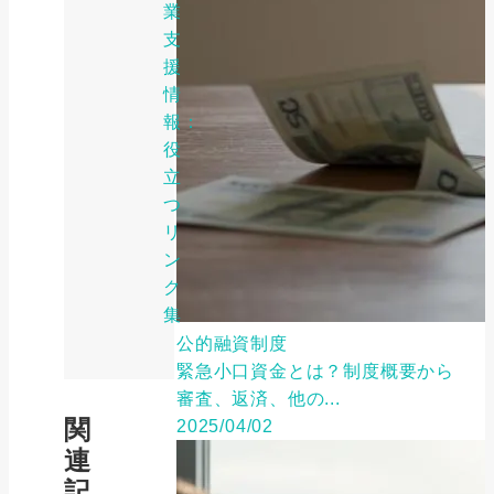
業
支
援
情
報：
役
立
つ
リ
ン
ク
集
公的融資制度
緊急小口資金とは？制度概要から
審査、返済、他の...
関
2025/04/02
連
記