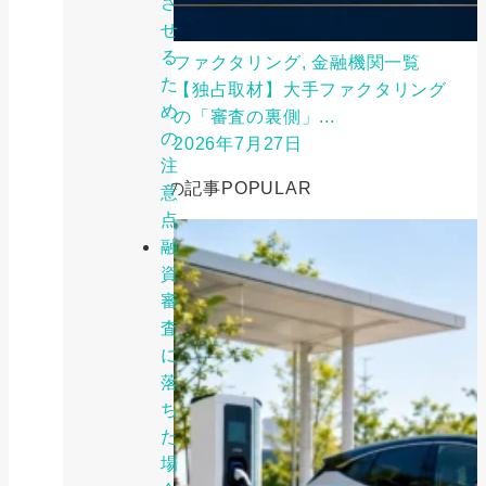
さ
せ
る
ファクタリング, 金融機関一覧
た
【独占取材】大手ファクタリング
め
の「審査の裏側」...
の
2026年7月27日
注
人気の記事
POPULAR
意
点
融
資
審
査
に
落
ち
た
場