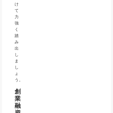
け
て
力
強
く
踏
み
出
し
ま
し
ょ
う。
創
業
融
資