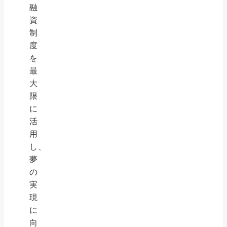
融
資
制
度
を
最
大
限
に
活
用
し、
夢
の
実
現
に
向