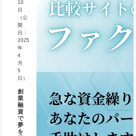
10
日
（公
開
日：
2025
年
4
月
5
日）
創
業
融
資
で
夢
を