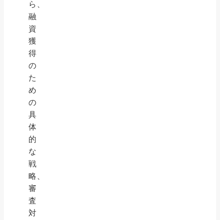
ら、
融
資
獲
得
の
た
め
の
具
体
的
な
戦
略、
審
査
対