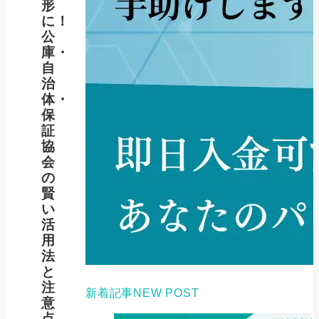
形
に！
公
庫・
自
治
体・
保
証
協
会
の
賢
い
活
用
法
と
注
新着記事
NEW POST
意
点