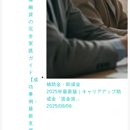
融
資
の
完
全
実
践
ガ
イ
ド
【成
補助金・助成金
功
2025年最新版｜キャリアアップ助
事
成金「賃金規...
例・
2025/08/06
最
新
支