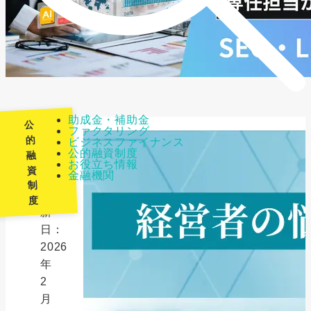
助成金・補助金
公
ファクタリング
的
ビジネスファイナンス
公的融資制度
融
最
お役立ち情報
資
金融機関
終
制
更
度
新
日：
2026
年
2
月