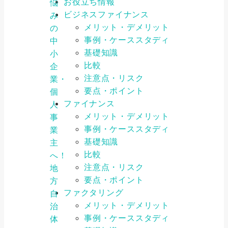
お役立ち情報
悩
ビジネスファイナンス
み
メリット・デメリット
の
事例・ケーススタディ
中
基礎知識
小
比較
企
注意点・リスク
業・
要点・ポイント
個
ファイナンス
人
メリット・デメリット
事
事例・ケーススタディ
業
基礎知識
主
比較
へ！
注意点・リスク
地
要点・ポイント
方
ファクタリング
自
メリット・デメリット
治
事例・ケーススタディ
体