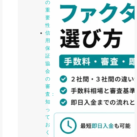
の
重
要
性
信
用
保
証
協
会
の
審
査：
知
っ
て
お
く