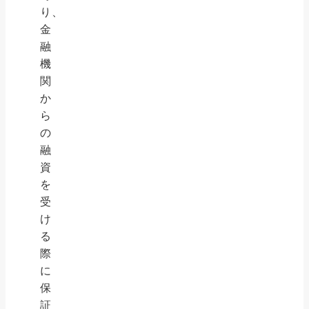
り、
金
融
機
関
か
ら
の
融
資
を
受
け
る
際
に
保
証