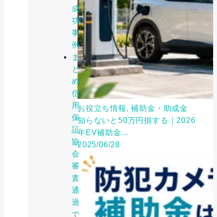
成
功
事
例
ま
と
め：
信
用
お役立ち情報, 補助金・助成金
保
知らないと50万円損する｜2026
証
年EV補助金...
協
2025/06/28
会
審
査
通
過
で