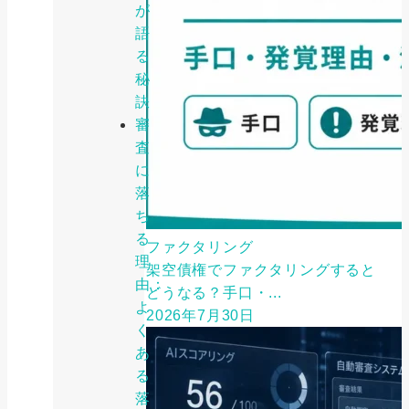
が
語
る
秘
訣
審
査
に
落
ち
る
ファクタリング
理
架空債権でファクタリングすると
由：
どうなる？手口・...
よ
2026年7月30日
く
あ
る
落