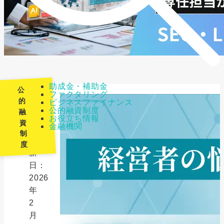
助成金・補助金
公
ファクタリング
的
ビジネスファイナンス
公的融資制度
融
最
お役立ち情報
資
金融機関
終
制
更
度
新
日：
2026
年
2
月