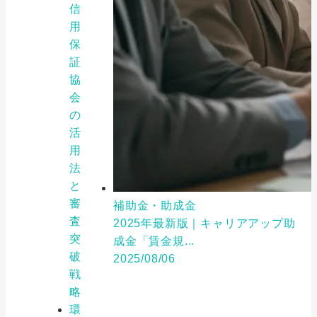
信
用
保
証
協
会
の
活
用
法
と
審
補助金・助成金
査
2025年最新版｜キャリアアップ助
突
成金「賃金規...
破
2025/08/06
戦
略
環