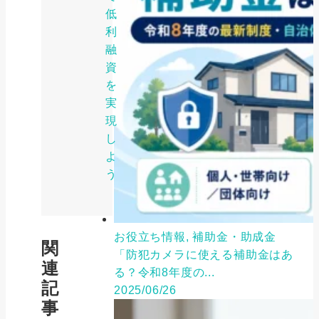
低
利
融
資
を
実
現
し
よ
う
お役立ち情報, 補助金・助成金
関
「防犯カメラに使える補助金はあ
連
る？令和8年度の...
記
2025/06/26
事