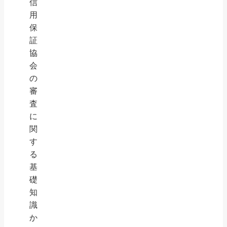
信
用
保
証
協
会
の
審
査
に
関
す
る
基
礎
知
識
か