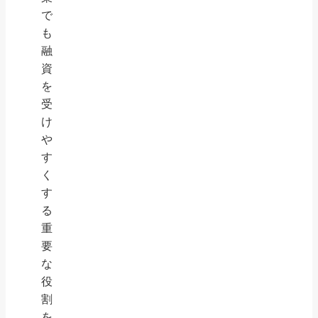
で
も
融
資
を
受
け
や
す
く
す
る
重
要
な
役
割
を