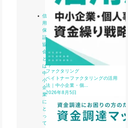
信
用
保
証
協
会
と
は？
ファクタリング
中
ペイトナーファクタリングの活用
小
法｜中小企業・個...
企
2026年8月5日
業
に
と
っ
て