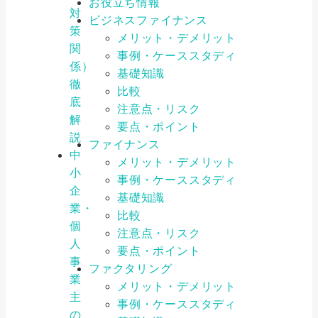
お役立ち情報
対
ビジネスファイナンス
策
メリット・デメリット
関
事例・ケーススタディ
係）
基礎知識
徹
比較
底
注意点・リスク
解
要点・ポイント
説
ファイナンス
中
メリット・デメリット
小
事例・ケーススタディ
企
基礎知識
業・
比較
個
注意点・リスク
人
要点・ポイント
事
ファクタリング
業
メリット・デメリット
主
事例・ケーススタディ
の