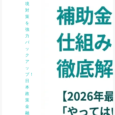
境
対
策
を
強
力
バ
ッ
ク
ア
ッ
プ！
日
本
政
策
金
融