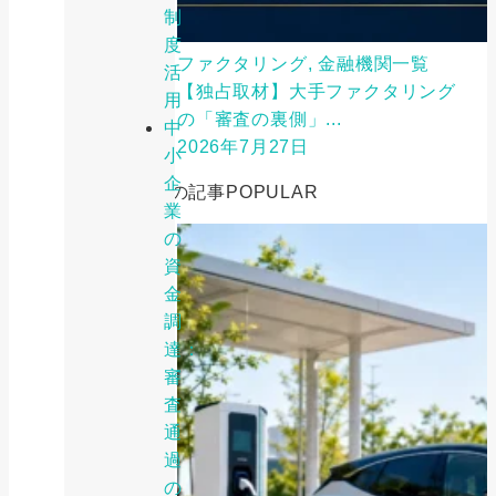
制
度
ファクタリング, 金融機関一覧
活
【独占取材】大手ファクタリング
用
の「審査の裏側」...
中
2026年7月27日
小
企
人気の記事
POPULAR
業
の
資
金
調
達：
審
査
通
過
の