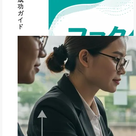
功
ガ
イ
ド