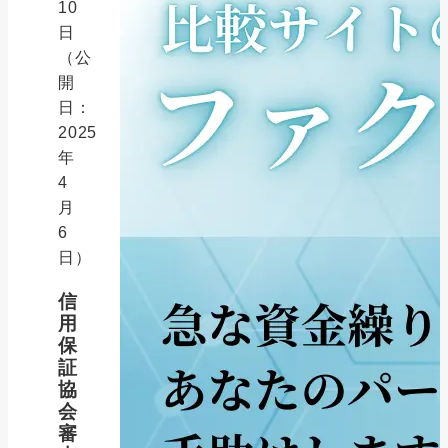
10
日
（公
開
日：
2025
年
4
月
6
日）
信
用
保
証
協
会
審