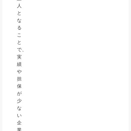
人
と
な
る
こ
と
で、
実
績
や
担
保
が
少
な
い
企
業