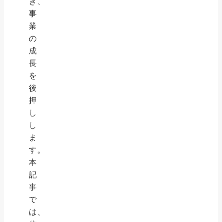
き、
事
業
の
成
長
を
後
押
し
し
ま
す。
本
記
事
で
は、