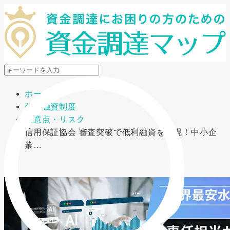
メニューを開閉
ホーム
公的融資制度
注意点・リスク
信用保証協会 審査突破で低利融資を実現！中小企
業…