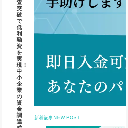
査
突
破
で
低
利
融
資
を
実
現！
中
小
企
業
の
資
金
調
新着記事
NEW POST
達
成