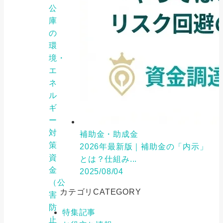
公
庫
の
環
境・
エ
ネ
ル
ギ
ー
対
補助金・助成金
策
2026年最新版｜補助金の「内示」
資
とは？仕組み...
金
2025/08/04
（公
カテゴリ
CATEGORY
害
防
特集記事
止