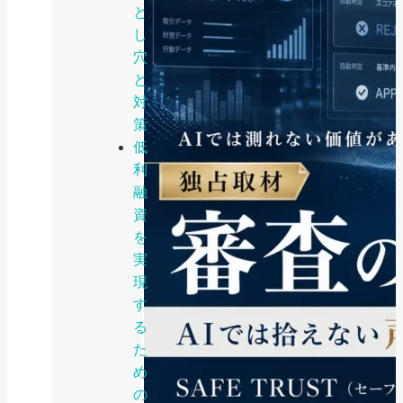
と
し
穴
と
対
策
低
利
融
資
を
実
現
す
る
た
め
の