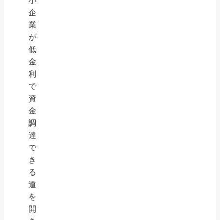
小
企
業
が
低
金
利
で
資
金
調
達
で
き
る
道
を
開