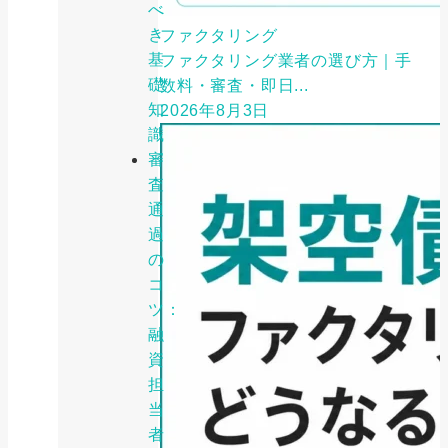
べ
き
ファクタリング
基
ファクタリング業者の選び方｜手
礎
数料・審査・即日...
知
2026年8月3日
識
審
査
通
過
の
コ
ツ：
融
資
担
当
者