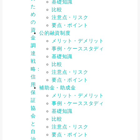
基礎知識
た
比較
め
注意点・リスク
の
要点・ポイント
資
公的融資制度
金
メリット・デメリット
調
事例・ケーススタディ
達
基礎知識
戦
比較
略：
注意点・リスク
信
要点・ポイント
用
補助金・助成金
保
メリット・デメリット
証
事例・ケーススタディ
協
基礎知識
会
比較
と
注意点・リスク
自
要点・ポイント
治