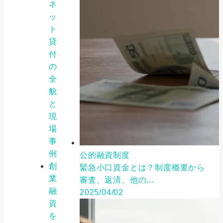
ネ
ッ
ト
貸
付
の
全
貌
と
現
場
事
例
公的融資制度
創
緊急小口資金とは？制度概要から
業
審査、返済、他の...
融
2025/04/02
資
を