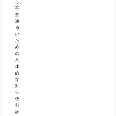
ら、
審
査
通
過
の
た
め
の
具
体
的
な
対
策、
低
利
融