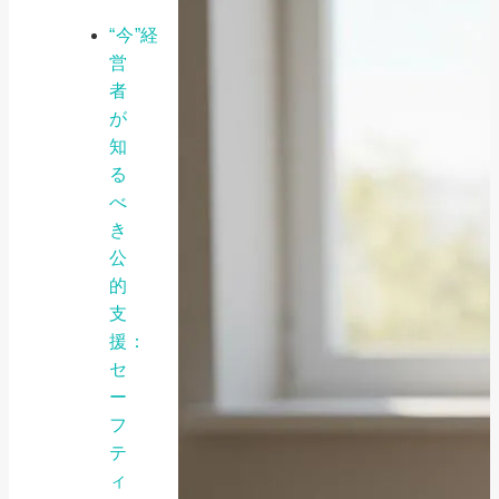
“今”経
営
者
が
知
る
べ
き
公
的
支
援：
セ
ー
フ
テ
ィ