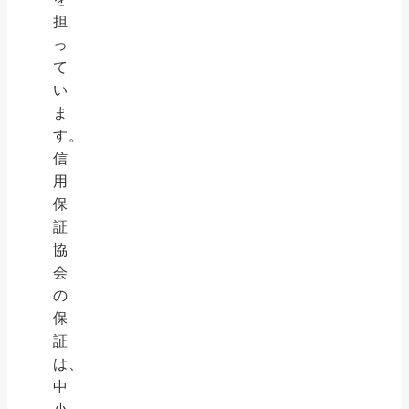
担
っ
て
い
ま
す。
信
用
保
証
協
会
の
保
証
は、
中