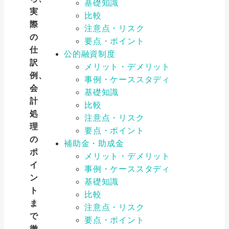
基礎知識
実
比較
際
注意点・リスク
の
要点・ポイント
仕
公的融資制度
訳
メリット・デメリット
例、
事例・ケーススタディ
会
基礎知識
計
比較
処
注意点・リスク
理
要点・ポイント
の
補助金・助成金
ポ
メリット・デメリット
イ
事例・ケーススタディ
ン
基礎知識
ト
比較
ま
注意点・リスク
で
要点・ポイント
徹