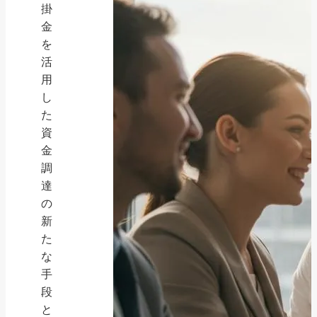
掛
金
を
活
用
し
た
資
金
調
達
の
新
た
な
手
段
と