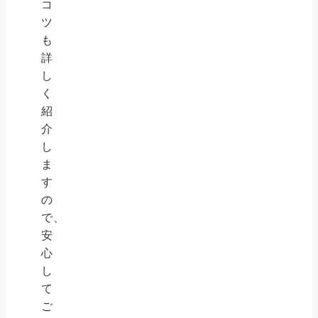
コ
ツ
も
詳
し
く
紹
介
し
ま
す
の
で、
安
心
し
て
ご