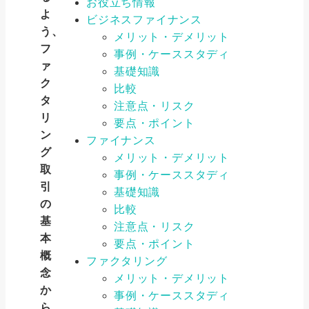
お役立ち情報
よ
ビジネスファイナンス
う、
メリット・デメリット
フ
事例・ケーススタディ
ァ
基礎知識
ク
比較
タ
注意点・リスク
リ
要点・ポイント
ン
ファイナンス
グ
メリット・デメリット
取
事例・ケーススタディ
引
基礎知識
の
比較
基
注意点・リスク
本
要点・ポイント
概
ファクタリング
念
メリット・デメリット
か
事例・ケーススタディ
ら、