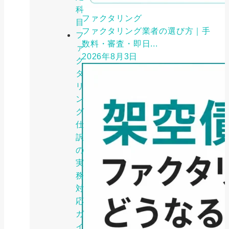
科
ファクタリング
目
ファクタリング業者の選び方｜手
フ
数料・審査・即日...
ァ
2026年8月3日
ク
タ
リ
ン
グ
仕
訳
の
実
務
対
応
ガ
イ