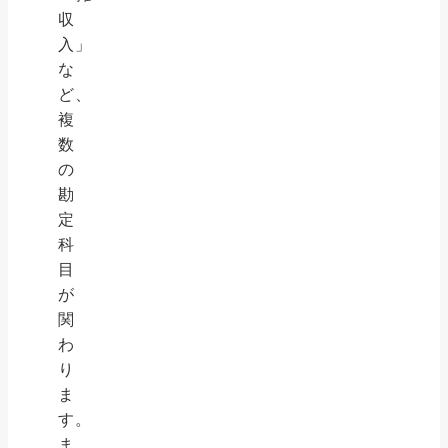
収
入」
な
ど、
複
数
の
勘
定
科
目
が
関
わ
り
ま
す。
ま