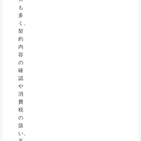
も
多
く、
契
約
内
容
の
確
認
や
消
費
税
の
扱
い、