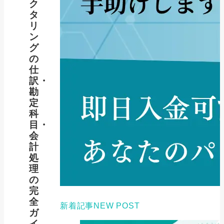
ク
タ
リ
ン
グ
の
仕
訳・
勘
定
科
目・
会
計
処
理
の
完
全
新着記事
NEW POST
ガ
イ