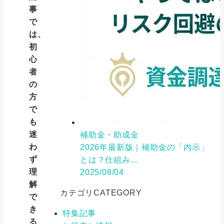
事
で
は、
初
心
者
の
方
で
も
迷
補助金・助成金
わ
2026年最新版｜補助金の「内示」
ず
とは？仕組み...
理
2025/08/04
解
カテゴリ
CATEGORY
で
き
特集記事
る