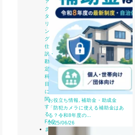
ァ
ク
タ
リ
ン
グ
仕
訳・
勘
定
科
目
に
関
お役立ち情報, 補助金・助成金
す
「防犯カメラに使える補助金はあ
る
る？令和8年度の...
FAQ
2025/06/26
ま