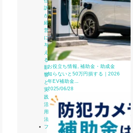
仕
訳
が
経
営
に
与
え
る
お役立ち情報, 補助金・助成金
影
知らないと50万円損する｜2026
響
年EV補助金...
と
2025/06/28
実
践
活
用
法
フ