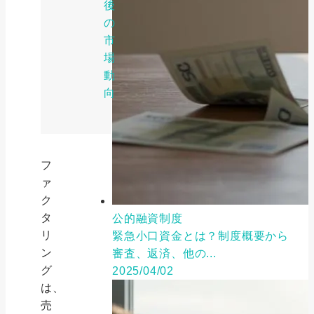
後
の
市
場
動
向
フ
ァ
ク
タ
公的融資制度
リ
緊急小口資金とは？制度概要から
ン
審査、返済、他の...
グ
2025/04/02
は、
売