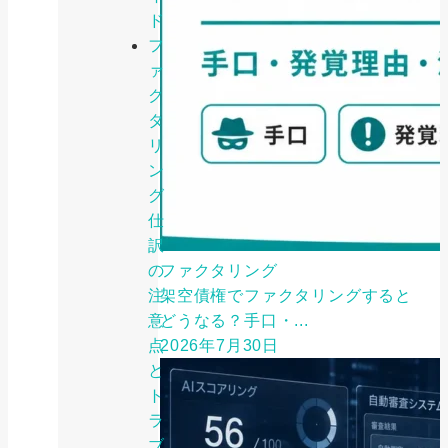
ド
フ
ァ
ク
タ
リ
ン
グ
仕
訳
の
ファクタリング
注
架空債権でファクタリングすると
意
どうなる？手口・...
点
2026年7月30日
と
ト
ラ
ブ