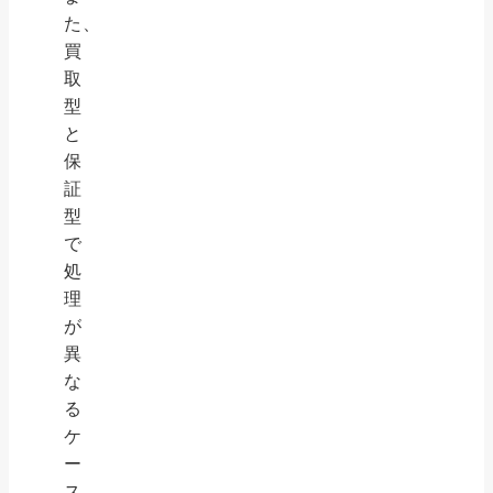
た、
買
取
型
と
保
証
型
で
処
理
が
異
な
る
ケ
ー
ス