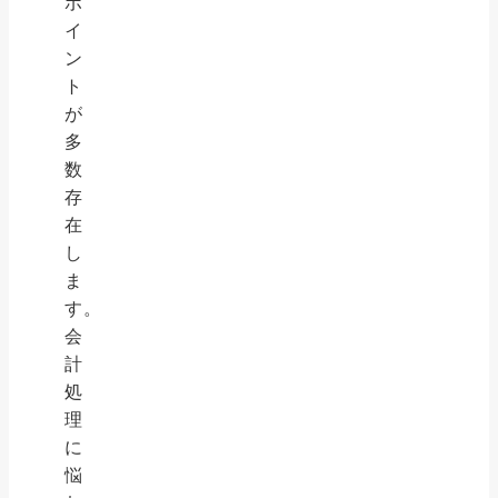
ポ
イ
ン
ト
が
多
数
存
在
し
ま
す。
会
計
処
理
に
悩