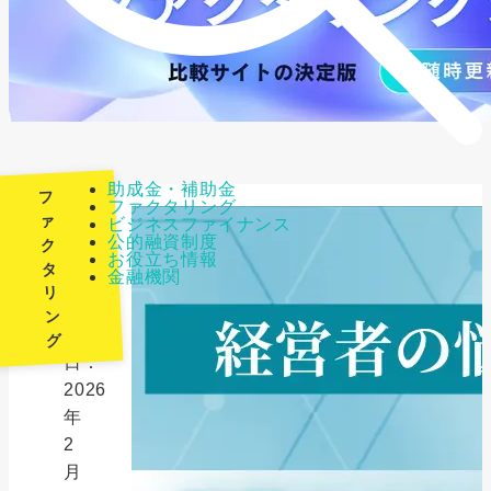
助成金・補助金
フ
ファクタリング
ァ
ビジネスファイナンス
公的融資制度
ク
最
お役立ち情報
タ
金融機関
終
リ
更
ン
新
グ
日：
2026
年
2
月