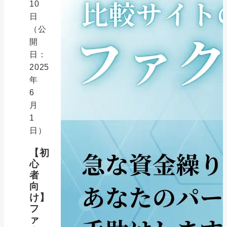
10
日
（公
開
日：
2025
年
6
月
1
日）
【初
心
者
向
け】
フ
ァ