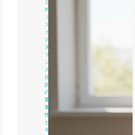
と
め
｜
フ
ァ
ク
タ
リ
ン
グ
仕
訳
の
重
要
性
と
今