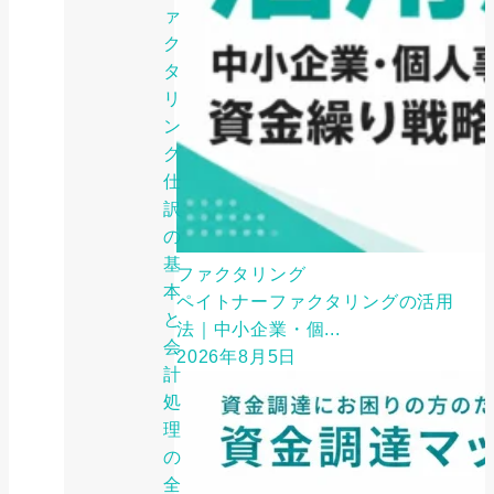
ァ
ク
タ
リ
ン
グ
仕
訳
の
基
ファクタリング
本
ペイトナーファクタリングの活用
と
法｜中小企業・個...
会
2026年8月5日
計
処
理
の
全