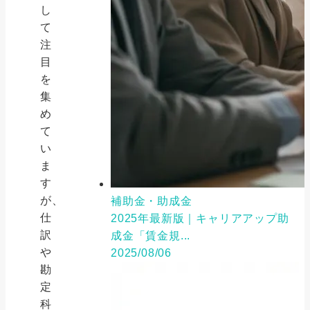
し
て
注
目
を
集
め
て
い
ま
す
が、
補助金・助成金
仕
2025年最新版｜キャリアアップ助
訳
成金「賃金規...
や
2025/08/06
勘
定
科