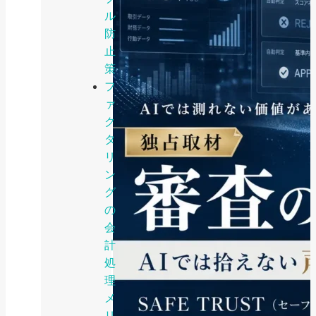
ル
防
止
策
フ
ァ
ク
タ
リ
ン
グ
の
会
計
処
理
メ
リ