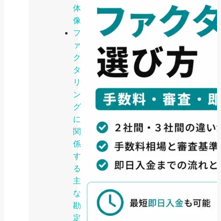
体
像
フ
ァ
ク
タ
リ
ン
グ
に
関
係
す
る
主
な
勘
定