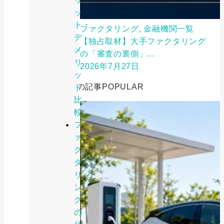
ッ
ト・
ファクタリング, 金融機関一覧
デ
【独占取材】大手ファクタリング
メ
の「審査の裏側」...
リ
2026年7月27日
ッ
人気の記事
POPULAR
ト
比
較
フ
ァ
ク
タ
リ
ン
グ
の