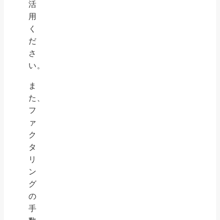
活
用
く
だ
さ
い。
ま
た、
フ
ァ
ク
タ
リ
ン
グ
の
手