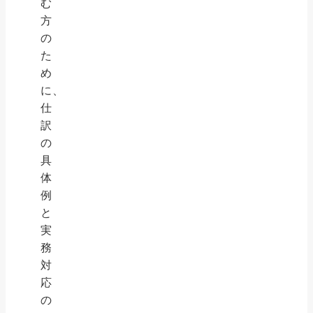
む
方
の
た
め
に、
仕
訳
の
具
体
例
と
実
務
対
応
の