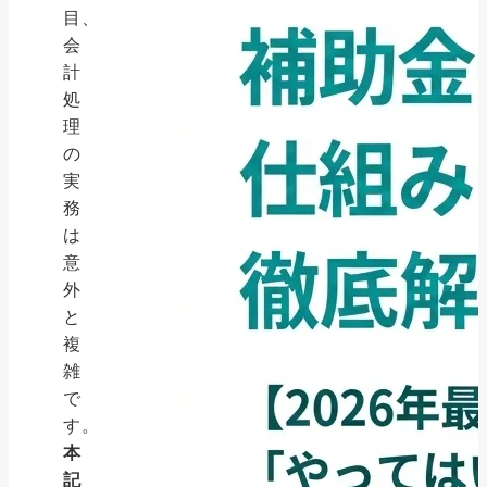
目、
会
計
処
理
の
実
務
は
意
外
と
複
雑
で
す。
本
記