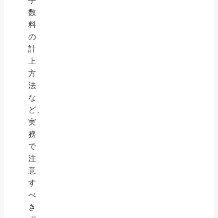
手
数
料
の
計
上
方
法
な
ど、
実
務
で
注
意
す
べ
き