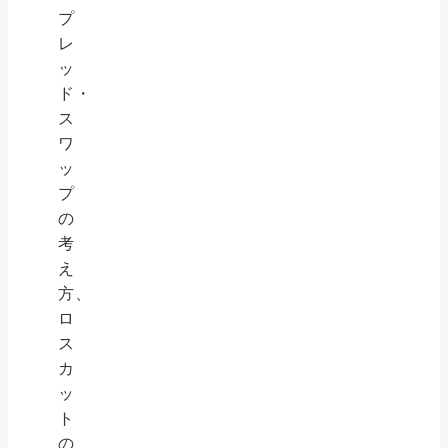
プ
レ
ッ
ド・
ス
ワ
ッ
プ
の
考
え
方、
ロ
ス
カ
ッ
ト
の