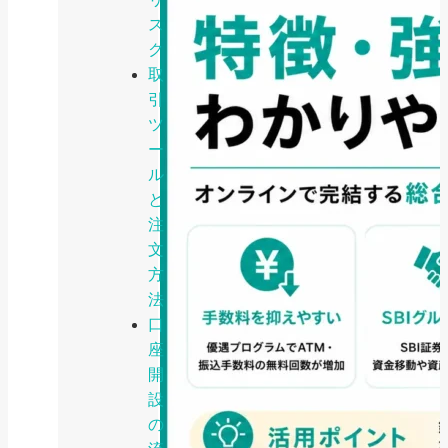
ス
ク
取
引
ツ
ー
ル
と
注
文
方
法
口
座
開
設
の