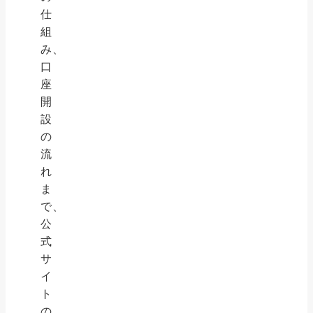
仕
組
み、
口
座
開
設
の
流
れ
ま
で、
公
式
サ
イ
ト
の