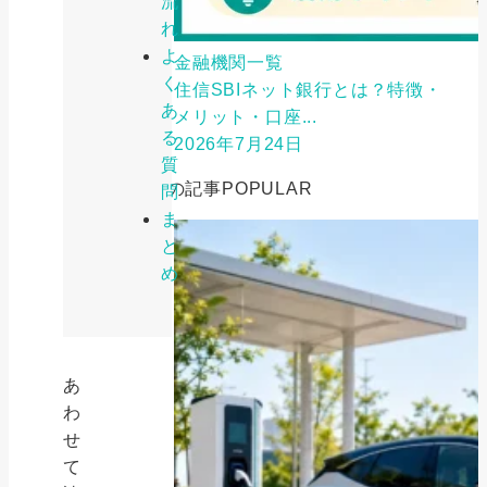
流
れ
よ
金融機関一覧
く
住信SBIネット銀行とは？特徴・
あ
メリット・口座...
る
2026年7月24日
質
人気の記事
POPULAR
問
ま
と
め
あ
わ
せ
て