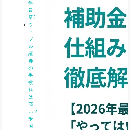
年
最
新】
ウ
ィ
ブ
ル
証
券
の
手
数
料
は
高
い？
米
国