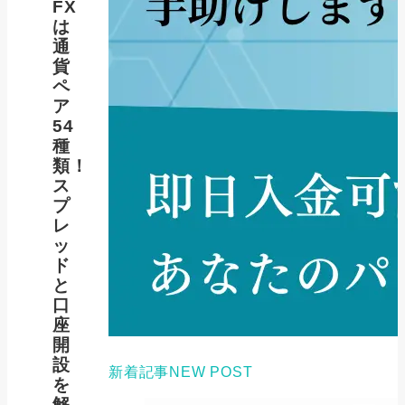
FX
は
通
貨
ペ
ア
54
種
類！
ス
プ
レ
ッ
ド
と
口
座
開
設
新着記事
NEW POST
を
解