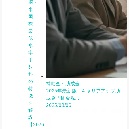
柄・
米
国
株
最
低
水
準
手
数
料
の
補助金・助成金
特
2025年最新版｜キャリアアップ助
徴
成金「賃金規...
を
2025/08/06
解
説
【2026