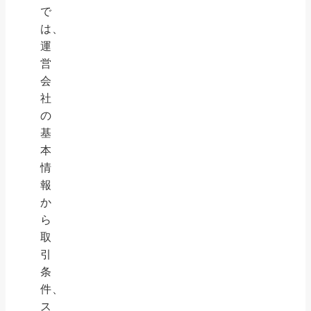
で
は、
運
営
会
社
の
基
本
情
報
か
ら
取
引
条
件、
ス