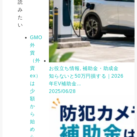
読
み
た
い
GMO
外
貨
（外
貨
お役立ち情報, 補助金・助成金
ex）
知らないと50万円損する｜2026
は
年EV補助金...
少
2025/06/28
額
か
ら
始
め
ら