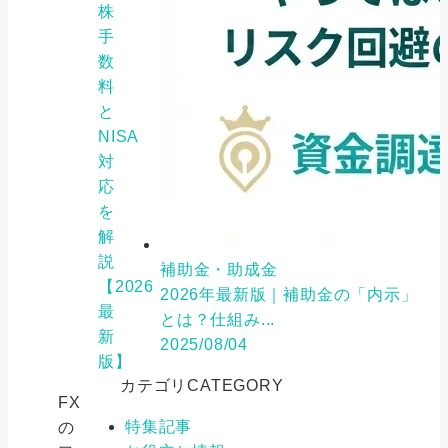
株
手
数
料
と
NISA
対
応
を
解
説
補助金・助成金
【2026
2026年最新版｜補助金の「内示」
最
とは？仕組み...
新
2025/08/04
版】
カテゴリ
CATEGORY
FX
特集記事
の