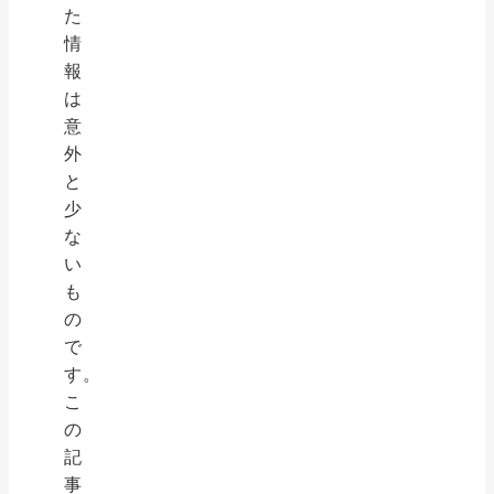
た
情
報
は
意
外
と
少
な
い
も
の
で
す。
こ
の
記
事