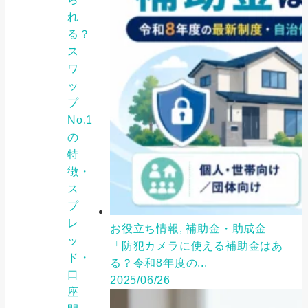
れ
る？
ス
ワ
ッ
プ
No.1
の
特
徴・
ス
プ
レ
お役立ち情報, 補助金・助成金
ッ
「防犯カメラに使える補助金はあ
ド・
る？令和8年度の...
口
2025/06/26
座