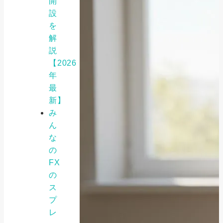
開
設
を
解
説
【2026
年
最
新】
み
ん
な
の
FX
の
ス
プ
レ