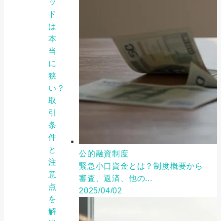
ッ
ド
は
本
当
に
狭
い？
取
引
条
件
と
公的融資制度
注
緊急小口資金とは？制度概要から
意
審査、返済、他の...
点
2025/04/02
を
解