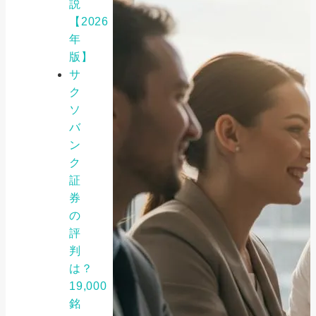
説
【2026
年
版】
サ
ク
ソ
バ
ン
ク
証
券
の
評
判
は？
19,000
銘