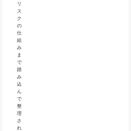
リ
ス
ク
の
仕
組
み
ま
で
踏
み
込
ん
で
整
理
さ
れ