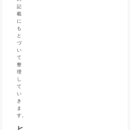
記
載
に
も
と
づ
い
て
整
理
し
て
い
き
ま
す。
ヒ