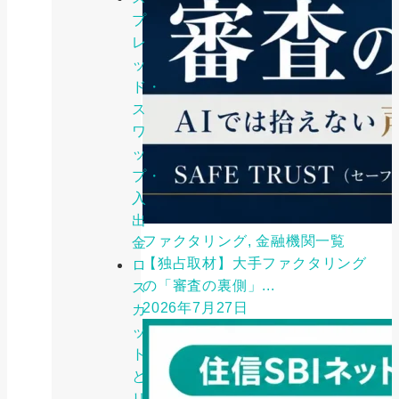
プ
レ
ッ
ド・
ス
ワ
ッ
プ・
入
出
ファクタリング, 金融機関一覧
金
【独占取材】大手ファクタリング
ロ
の「審査の裏側」...
ス
2026年7月27日
カ
ッ
ト
と
リ