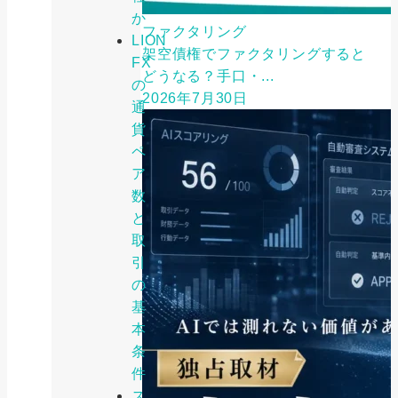
か
ファクタリング
LION
架空債権でファクタリングすると
FX
どうなる？手口・...
の
2026年7月30日
通
貨
ペ
ア
数
と
取
引
の
基
本
条
件
ス