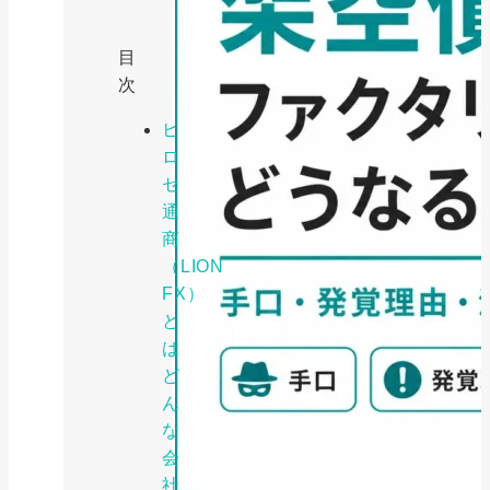
目
次
ヒ
ロ
セ
通
商
（LION
FX）
と
は
ど
ん
な
会
社