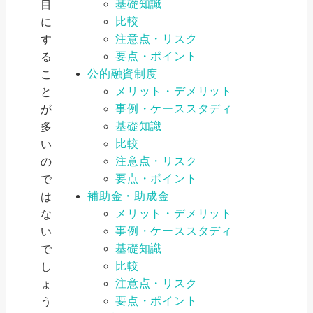
基礎知識
目
比較
に
注意点・リスク
す
要点・ポイント
る
公的融資制度
こ
メリット・デメリット
と
事例・ケーススタディ
が
基礎知識
多
比較
い
注意点・リスク
の
要点・ポイント
で
補助金・助成金
は
メリット・デメリット
な
事例・ケーススタディ
い
基礎知識
で
比較
し
注意点・リスク
ょ
要点・ポイント
う