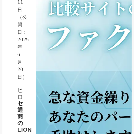
11
日
（公
開
日：
2025
年
6
月
20
日）
ヒ
ロ
セ
通
商
の
LION