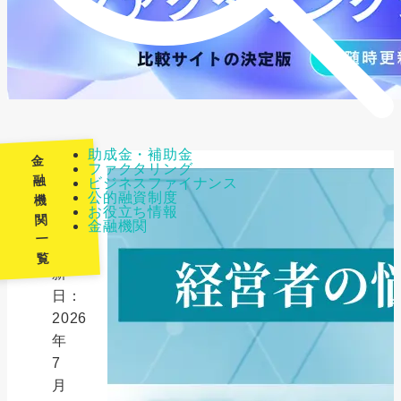
助成金・補助金
金
ファクタリング
融
ビジネスファイナンス
公的融資制度
機
最
お役立ち情報
関
金融機関
終
一
更
覧
新
日：
2026
年
7
月