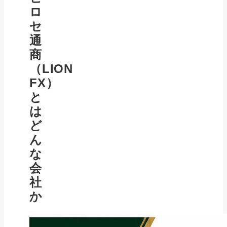
ロ
セ
通
商
（LION
FX）
と
は
ど
ん
な
会
社
か