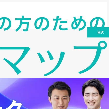
目次
エポスカードの基本情報｜初心者でもわ
かる特徴・発行会社・年会費のすべて
エポスカードの特徴｜他社カードと比較
した圧倒的メリットを徹底ガイド
エポスカードのポイント制度｜貯め方・
使い道を最大化する活用術
エポスカードの特典一覧｜提携店舗や会
員限定優待の使いこなし術
エポスカードの使い方｜ショッピング・
キャッシングからWEBサービスまで徹底
解説
エポスカード付帯保険の徹底解説｜海外