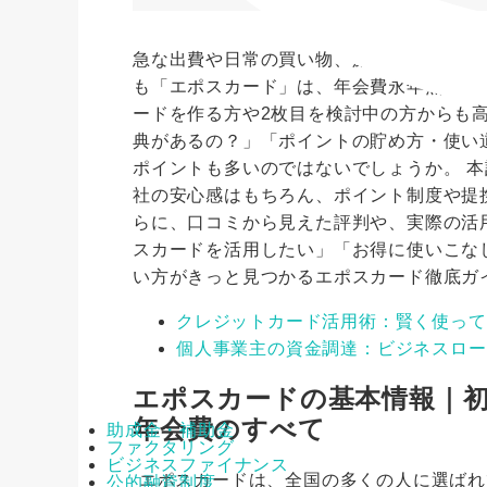
急な出費や日常の買い物、旅行やグルメな
も「エポスカード」は、年会費永年無料な
ードを作る方や2枚目を検討中の方からも
典があるの？」「ポイントの貯め方・使い
ポイントも多いのではないでしょうか。 
社の安心感はもちろん、ポイント制度や提
らに、口コミから見えた評判や、実際の活
スカードを活用したい」「お得に使いこな
い方がきっと見つかるエポスカード徹底ガ
クレジットカード活用術：賢く使って
個人事業主の資金調達：ビジネスロー
エポスカードの基本情報｜
年会費のすべて
助成金・補助金
ファクタリング
ビジネスファイナンス
エポスカードは、全国の多くの人に選ばれ
公的融資制度