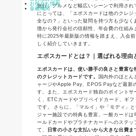
お役立ち情報
旅行、グルメなど幅広いシーンで利用され
金融機関
にとっては、「エポスカードは他のクレジ
全なの？」といった疑問を持つ方も少なく
徴から発行会社の信頼性、年会費の仕組み
特に2025年最新版の情報を踏まえ、入会
しく紹介していきます。
エポスカードとは？｜選ばれる理由
エポスカードは、使い勝手の良さと豊富な特
のクレジットカードです。
国内外のほとん
ャージやApple Pay、EPOS Pay
す。また、エポスカード独自のポイントサ
く、ETCカードやプリペイドカード、ギ
です。 さらに、「マルイ」や「モディ」
ジャー施設での特典も豊富。一般カードは
ールドカードやプラチナカードへのステッ
て、
日常の小さな支払いから大きな出費ま