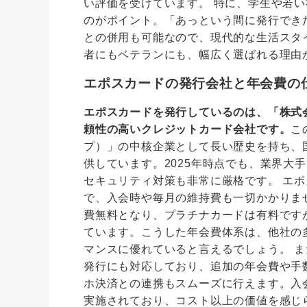
い評価を受けています。 特に、学生や若
のがポイント。「あっという間に発行でき
との併用も可能なので、現代的な生活スタ
者にもベテランにも、幅広く選ばれる理由
エポスカードの発行会社と年会費の
エポスカードを発行しているのは、「株式会社エ
頼性の高いクレジットカード会社です。
こ
プ）」の中核企業として長い歴史を持ち、
供しています。2025年時点でも、業界大
セキュリティ対策も非常に厳格です。 エ
で、入会時や毎月の維持費も一切かかりま
費無料となり、プラチナカードは有料です
ています。こうした年会費体系は、他社の
マンスに優れていると言えるでしょう。 ま
発行にも対応しており、追加の年会費や手数料
ホ決済との連携もスムーズに行えます。入
実施されており、コスト以上の価値を感じ