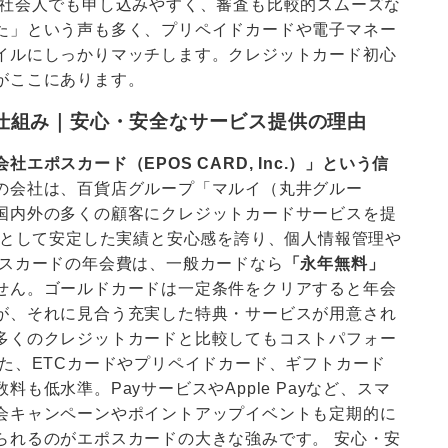
い社会人でも申し込みやすく、審査も比較的スムーズな
た」という声も多く、プリペイドカードや電子マネー
イルにしっかりマッチします。クレジットカード初心
がここにあります。
仕組み｜安心・安全なサービス提供の理由
ポスカード（EPOS CARD, Inc.）」という信
の会社は、百貨店グループ「マルイ（丸井グルー
国内外の多くの顧客にクレジットカードサービスを提
手として安定した実績と安心感を誇り、個人情報管理や
ポスカードの年会費は、一般カードなら
「永年無料」
せん。ゴールドカードは一定条件をクリアすると年会
が、それに見合う充実した特典・サービスが用意され
多くのクレジットカードと比較してもコストパフォー
た、ETCカードやプリペイドカード、ギフトカード
も低水準。PayサービスやApple Payなど、スマ
会キャンペーンやポイントアップイベントも定期的に
られるのがエポスカードの大きな強みです。 安心・安