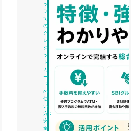
ッ
プ
で
の
ク
レ
ジ
ッ
ト
カ
ー
ド
の
使
い
方：
安
全