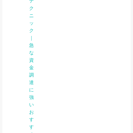
テ
ク
ニ
ッ
ク
｜
急
な
資
金
調
達
に
強
い
お
す
す