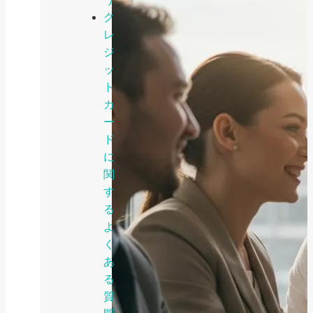
ク
レ
ジ
ッ
ト
カ
ー
ド
に
関
す
る
よ
く
あ
る
質