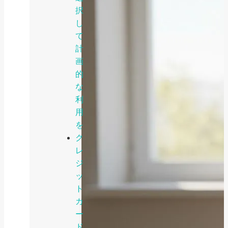
択
し
て
計
画
的
な
利
用
を
ク
レ
ジ
ッ
ト
カ
ー
ド