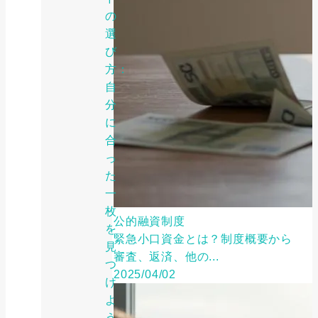
の
選
び
方：
自
分
に
合
っ
た
一
枚
公的融資制度
を
緊急小口資金とは？制度概要から
見
審査、返済、他の...
つ
2025/04/02
け
よ
う