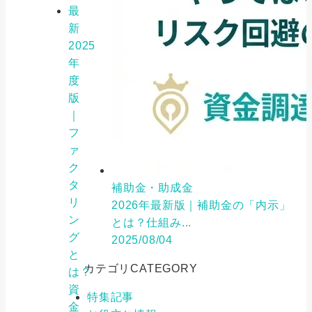
最
新
2025
年
度
版
｜
フ
ァ
ク
タ
補助金・助成金
リ
2026年最新版｜補助金の「内示」
ン
とは？仕組み...
グ
2025/08/04
と
カテゴリ
CATEGORY
は？
資
特集記事
金