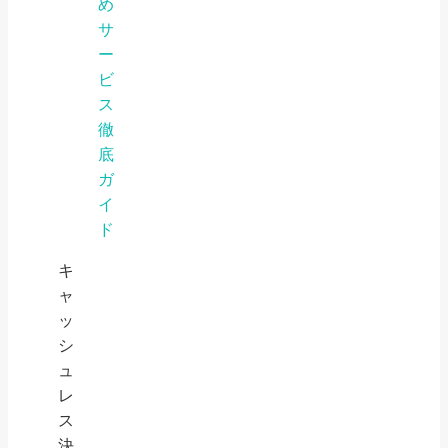
め
サ
ー
ビ
ス
徹
底
ガ
イ
ド
キ
ャ
ッ
シ
ュ
レ
ス
決