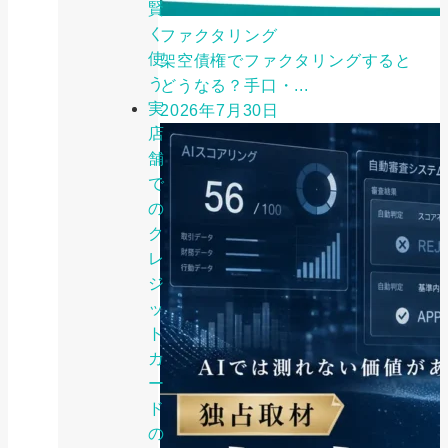
賢
く
ファクタリング
使
架空債権でファクタリングすると
う
どうなる？手口・...
実
2026年7月30日
店
舗
で
の
ク
レ
ジ
ッ
ト
カ
ー
ド
の