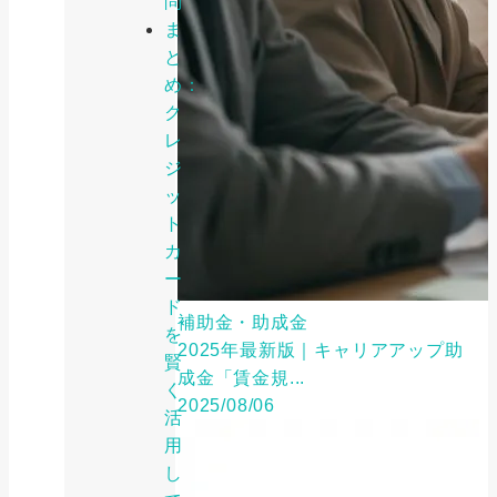
問
ま
と
め：
ク
レ
ジ
ッ
ト
カ
ー
ド
補助金・助成金
を
2025年最新版｜キャリアアップ助
賢
成金「賃金規...
く
2025/08/06
活
用
し