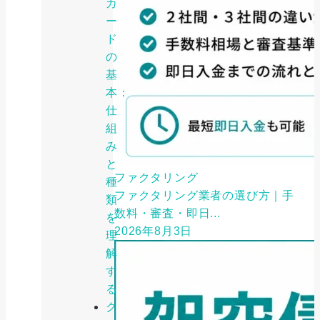
カ
ー
ド
の
基
本：
仕
組
み
と
ファクタリング
種
ファクタリング業者の選び方｜手
類
数料・審査・即日...
を
2026年8月3日
理
解
す
る
ク