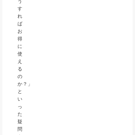
う
す
れ
ば
お
得
に
使
え
る
の
か？」
と
い
っ
た
疑
問