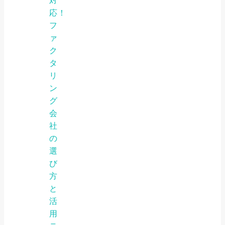
対
応！
フ
ァ
ク
タ
リ
ン
グ
会
社
の
選
び
方
と
活
用