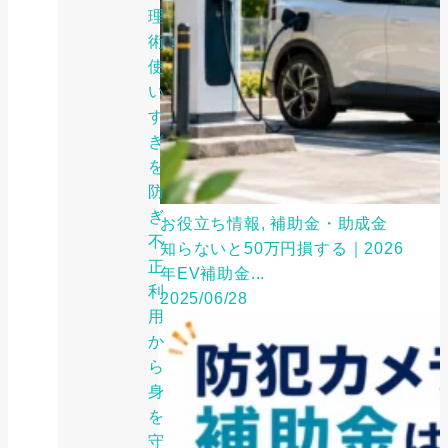
理
術：
使
い
す
ぎ
を
防
ぎ、
お役立ち情報, 補助金・助成金
不
知らないと50万円損する｜2026
正
年EV補助金...
利
2025/06/28
用
か
ら
身
を
守