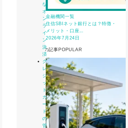
な
オ
金融機関一覧
ン
住信SBIネット銀行とは？特徴・
ラ
メリット・口座...
イ
2026年7月24日
ン
決
人気の記事
POPULAR
済
ク
レ
ジ
ッ
ト
カ
ー
ド
の
管