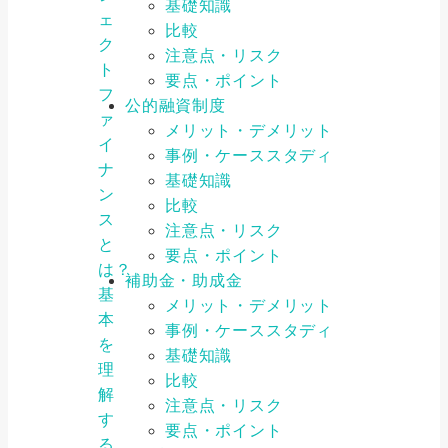
基礎知識
ェ
比較
ク
注意点・リスク
ト
要点・ポイント
フ
公的融資制度
ァ
メリット・デメリット
イ
事例・ケーススタディ
ナ
基礎知識
ン
比較
ス
注意点・リスク
と
要点・ポイント
は？
補助金・助成金
基
メリット・デメリット
本
事例・ケーススタディ
を
基礎知識
理
比較
解
注意点・リスク
す
要点・ポイント
る