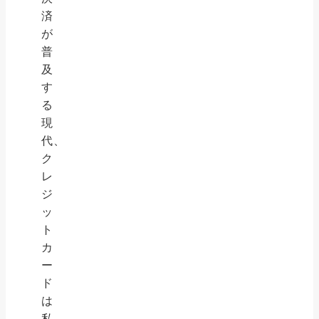
済
が
普
及
す
る
現
代、
ク
レ
ジ
ッ
ト
カ
ー
ド
は
私