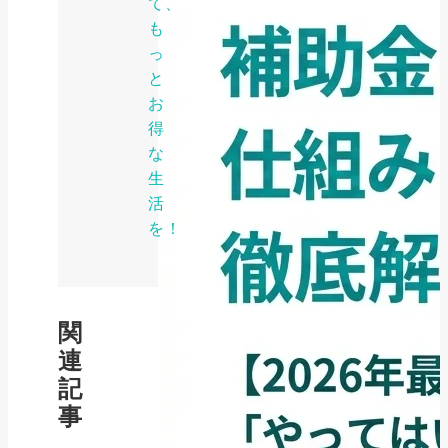
て、
も
っ
と
お
得
な
生
活
を！
関
連
記
事