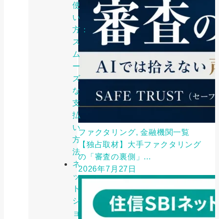
使
い
方：
ス
ム
ー
ズ
な
支
払
い
ファクタリング, 金融機関一覧
方
【独占取材】大手ファクタリング
法
の「審査の裏側」...
ネ
2026年7月27日
ッ
ト
シ
ョ