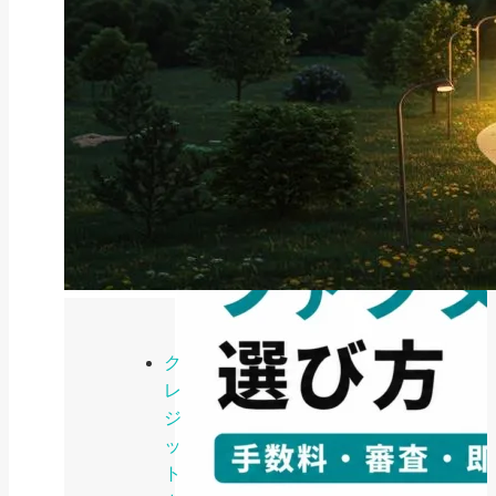
ファクタリング
ペイトナーファクタリングの活用
法｜中小企業・個...
2026年8月5日
ク
レ
ジ
ッ
ト