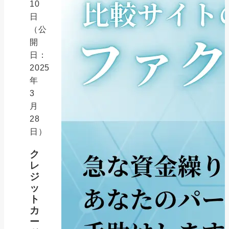
10
日
（公
開
日：
2025
年
3
月
28
日）
ク
レ
ジ
ッ
ト
カ
ー