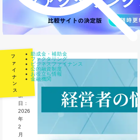
助成金・補助金
フ
ファクタリング
ァ
ビジネスファイナンス
公的融資制度
イ
最
お役立ち情報
ナ
金融機関
終
ン
更
ス
新
日：
2026
年
2
月