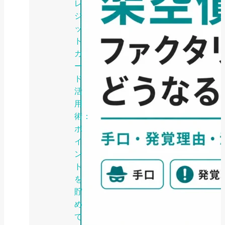
レ
ジ
ッ
ト
カ
ー
ド
活
用
術：
ポ
イ
ン
ト
を
貯
め
て