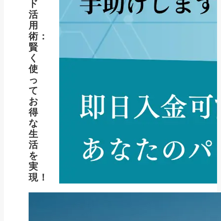
ド
活
用
術：
賢
く
使
っ
て
お
得
な
生
活
を
実
現！
新着記事
NEW POST