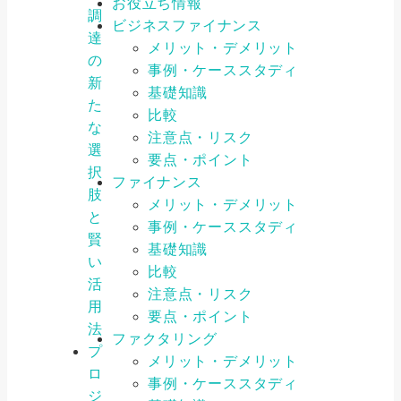
お役立ち情報
調
ビジネスファイナンス
達
メリット・デメリット
の
事例・ケーススタディ
新
基礎知識
た
比較
な
注意点・リスク
選
要点・ポイント
択
ファイナンス
肢
メリット・デメリット
と
事例・ケーススタディ
賢
基礎知識
い
比較
活
注意点・リスク
用
要点・ポイント
法
ファクタリング
プ
メリット・デメリット
ロ
事例・ケーススタディ
ジ