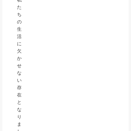
た
ち
の
生
活
に
欠
か
せ
な
い
存
在
と
な
り
ま