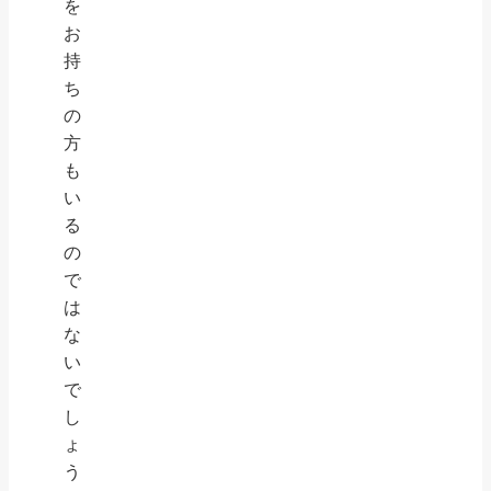
を
お
持
ち
の
方
も
い
る
の
で
は
な
い
で
し
ょ
う