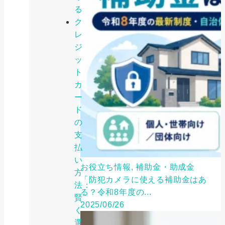
る
ク
レ
ジ
ッ
ト
カ
ー
ド
の
支
払
い
お役立ち情報, 補助金・助成金
方
「防犯カメラに使える補助金はあ
法：
る？令和8年度の...
賢
2025/06/26
く
選