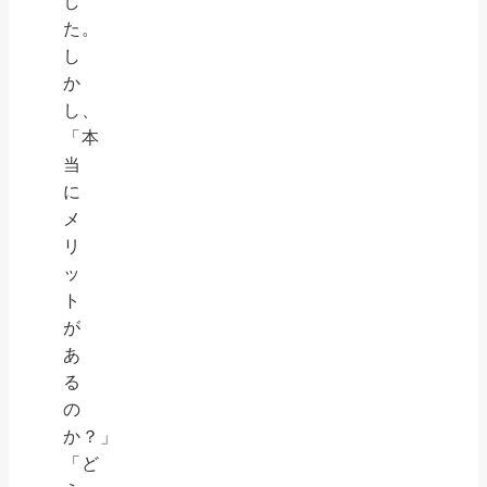
し
た。
し
か
し、
「本
当
に
メ
リ
ッ
ト
が
あ
る
の
か？」
「ど