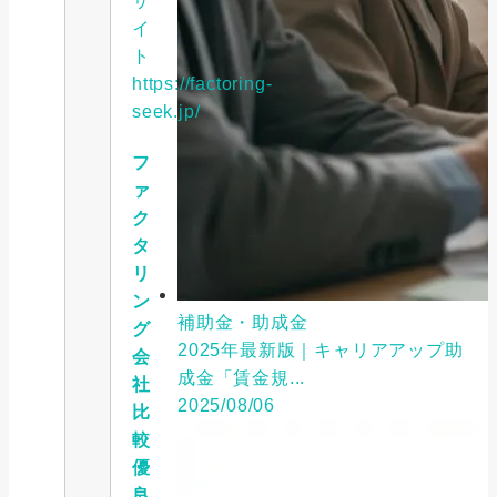
サ
イ
ト
https://factoring-
seek.jp/
フ
ァ
ク
タ
リ
ン
補助金・助成金
グ
2025年最新版｜キャリアアップ助
会
成金「賃金規...
社
2025/08/06
比
較
優
良