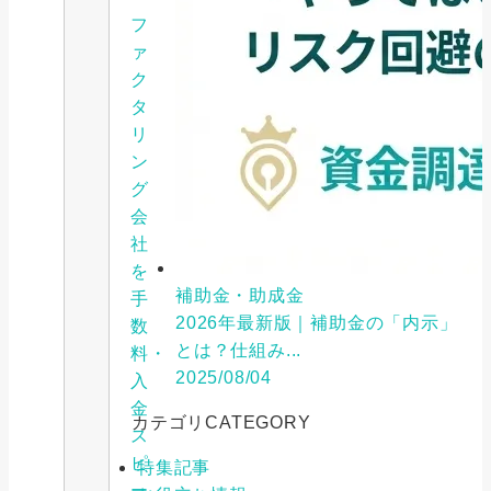
フ
ァ
ク
タ
リ
ン
グ
会
社
を
補助金・助成金
手
2026年最新版｜補助金の「内示」
数
とは？仕組み...
料・
2025/08/04
入
金
カテゴリ
CATEGORY
ス
ピ
特集記事
ー