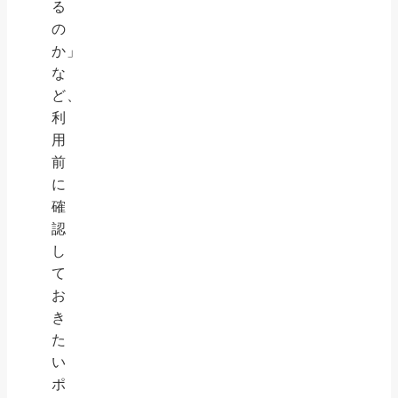
る
の
か」
な
ど、
利
用
前
に
確
認
し
て
お
き
た
い
ポ