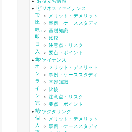
お役立ち情報
ド
ビジネスファイナンス
で
メリット・デメリット
比
事例・ケーススタディ
較。
基礎知識
即
比較
日
注意点・リスク
入
要点・ポイント
金・
ファイナンス
オ
メリット・デメリット
ン
事例・ケーススタディ
ラ
基礎知識
イ
比較
ン
注意点・リスク
完
要点・ポイント
結・
ファクタリング
個
メリット・デメリット
人
事例・ケーススタディ