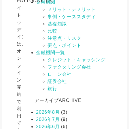
PAYTODAY（ペ
金融機関
イ
メリット・デメリット
ト
事例・ケーススタディ
ゥ
基礎知識
デ
比較
イ）
注意点・リスク
は、
要点・ポイント
オ
金融機関一覧
ン
クレジット・キャッシング
ラ
ファクタリング会社
イ
ローン会社
ン
証券会社
完
銀行
結
アーカイブ
ARCHIVE
で
利
2026年8月
(3)
用
2026年7月
(9)
で
2026年6月
(6)