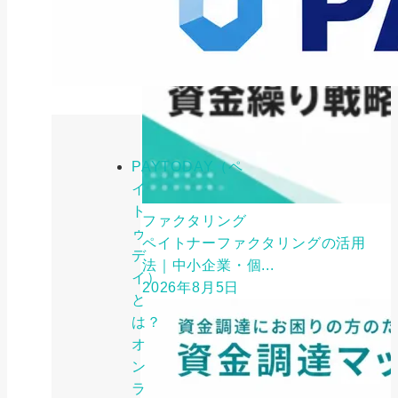
PAYTODAY（ペ
イ
ト
ファクタリング
ゥ
ペイトナーファクタリングの活用
デ
法｜中小企業・個...
イ）
2026年8月5日
と
は？
オ
ン
ラ