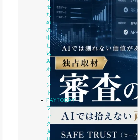
る
た
め
の
申
し
込
み
ポ
イ
ン
ト
PAYTODAY
フ
ァ
ク
タ
リ