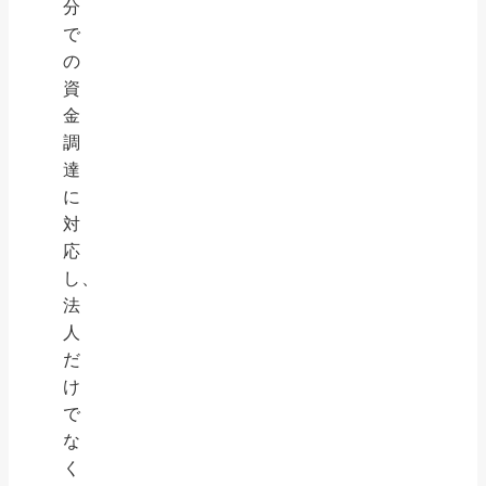
分
で
の
資
金
調
達
に
対
応
し、
法
人
だ
け
で
な
く