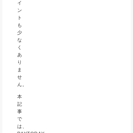
イ
ン
ト
も
少
な
く
あ
り
ま
せ
ん。
本
記
事
で
は、