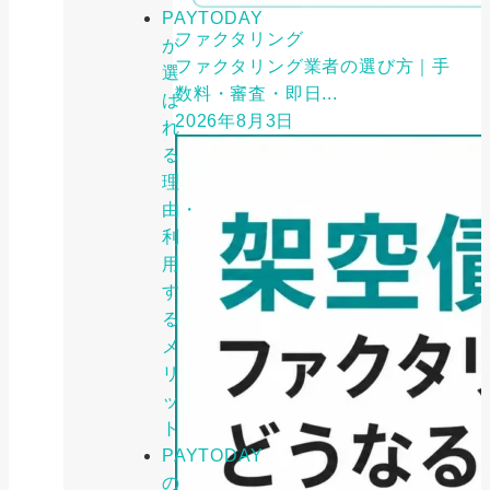
PAYTODAY
ファクタリング
が
ファクタリング業者の選び方｜手
選
数料・審査・即日...
ば
2026年8月3日
れ
る
理
由・
利
用
す
る
メ
リ
ッ
ト
PAYTODAY
の