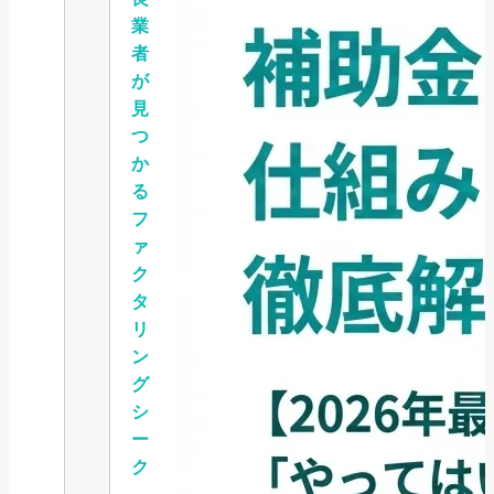
業
者
が
見
つ
か
る
フ
ァ
ク
タ
リ
ン
グ
シ
ー
ク