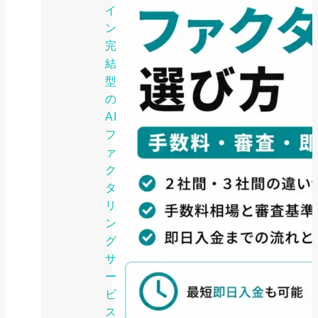
イ
ン
完
結
型
の
AI
フ
ァ
ク
タ
リ
ン
グ
サ
ー
ビ
ス