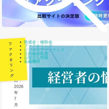
助成金・補助金
フ
ファクタリング
ァ
ビジネスファイナンス
公的融資制度
ク
最
お役立ち情報
タ
金融機関
終
リ
更
ン
新
グ
日：
2026
年
7
月