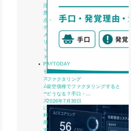
注
意
点・
デ
メ
リ
ッ
ト
PAYTODAY
を
ス
ファクタリング
ム
架空債権でファクタリングすると
ー
どうなる？手口・...
ズ
2026年7月30日
に
利
用
す