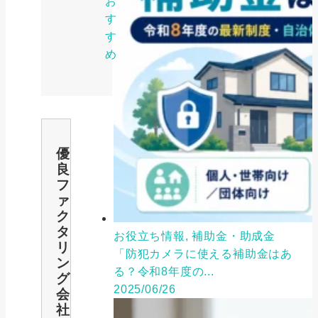
お
す
す
め
優
良
フ
ァ
ク
タ
お役立ち情報, 補助金・助成金
リ
「防犯カメラに使える補助金はあ
ン
る？令和8年度の...
グ
2025/06/26
会
社