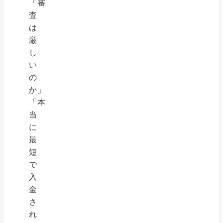
「審
査
は
厳
し
い
の
か」
「本
当
に
最
短
で
入
金
さ
れ