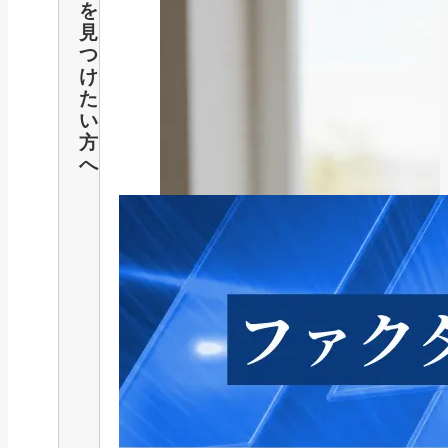
を
見
つ
け
た
い
方
へ