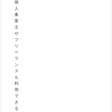
個
人
事
業
主
や
フ
リ
ー
ラ
ン
ス
も
利
用
で
き
る