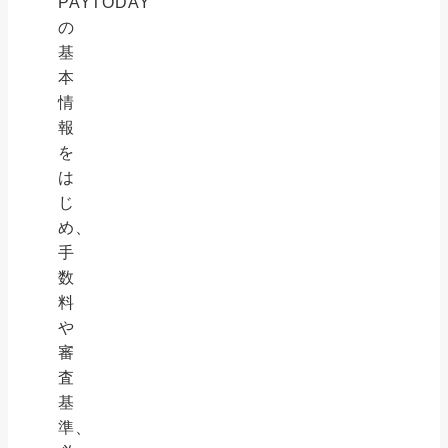
PAYTODAY
の
基
本
情
報
を
は
じ
め、
手
数
料
や
審
査
基
準、