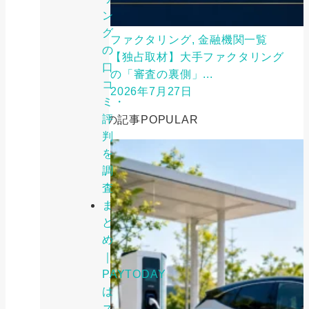
ン
グ
ファクタリング, 金融機関一覧
の
【独占取材】大手ファクタリング
口
の「審査の裏側」...
コ
2026年7月27日
ミ・
評
人気の記事
POPULAR
判
を
調
査
ま
と
め
｜
PAYTODAY
は
ス