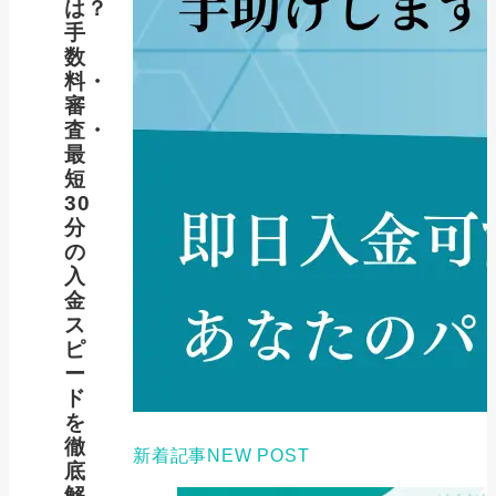
は？
手
数
料・
審
査・
最
短
30
分
の
入
金
ス
ピ
ー
ド
を
徹
新着記事
NEW POST
底
解