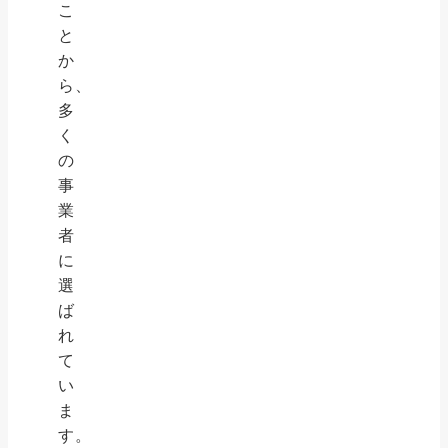
こ
と
か
ら、
多
く
の
事
業
者
に
選
ば
れ
て
い
ま
す。