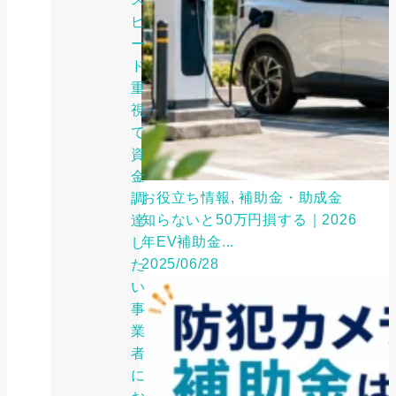
ピ
ー
ド
重
視
で
資
金
お役立ち情報, 補助金・助成金
調
知らないと50万円損する｜2026
達
年EV補助金...
し
2025/06/28
た
い
事
業
者
に