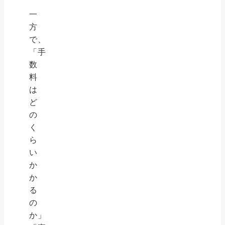
一
方
で、
「手
数
料
は
ど
の
く
ら
い
か
か
る
の
か」