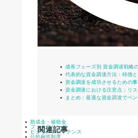
成長フェーズ別 資金調達戦略
代表的な資金調達方法：特徴と
資金調達を成功させるための事
資金調達における注意点：リス
まとめ：最適な資金調達でベン
助成金・補助金
ファクタリング
関連記事
ビジネスファイナンス
公的融資制度