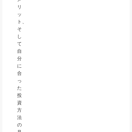
リ
ッ
ト、
そ
し
て
自
分
に
合
っ
た
投
資
方
法
の