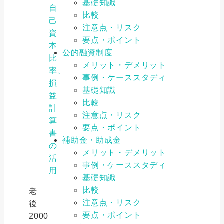
基礎知識
自
比較
己
注意点・リスク
資
要点・ポイント
本
公的融資制度
比
メリット・デメリット
率、
事例・ケーススタディ
損
基礎知識
益
比較
計
注意点・リスク
算
要点・ポイント
書
補助金・助成金
の
メリット・デメリット
活
事例・ケーススタディ
用
基礎知識
比較
老
注意点・リスク
後
要点・ポイント
2000