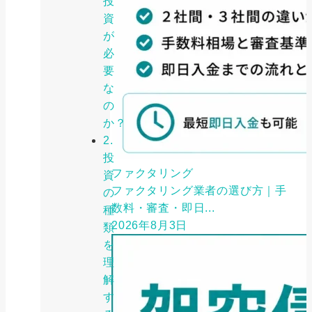
投
資
が
必
要
な
の
か？
2.
投
ファクタリング
資
ファクタリング業者の選び方｜手
の
数料・審査・即日...
種
2026年8月3日
類
を
理
解
す