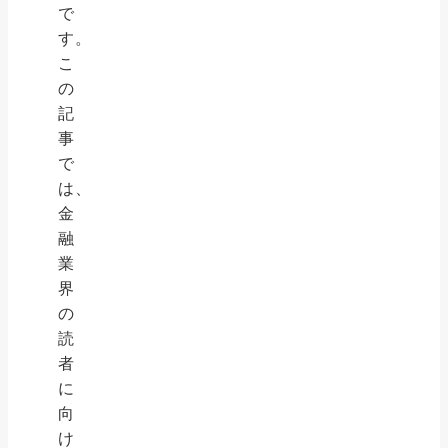
で
す。
こ
の
記
事
で
は、
金
融
業
界
の
読
者
に
向
け