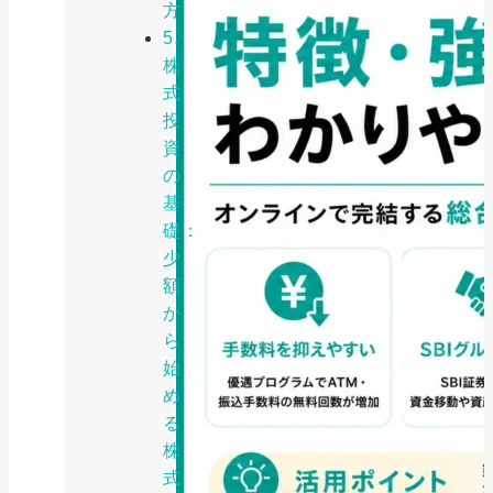
方
5.
株
式
投
資
の
基
礎：
少
額
か
ら
始
め
る
株
式