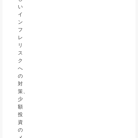
い
イ
ン
フ
レ
リ
ス
ク
へ
の
対
策、
少
額
投
資
の
メ