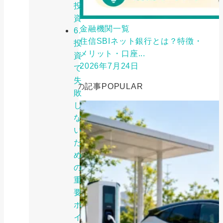
投
資
金融機関一覧
6.
住信SBIネット銀行とは？特徴・
投
メリット・口座...
資
2026年7月24日
で
失
人気の記事
POPULAR
敗
し
な
い
た
め
の
重
要
ポ
イ