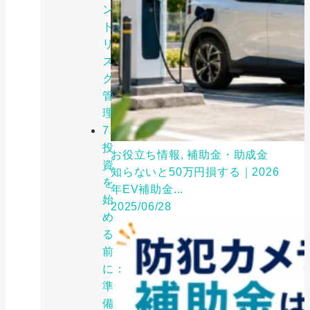
ン
ト：
リ
ス
ク
管
理
7.
投
お役立ち情報, 補助金・助成金
資
知らないと50万円損する｜2026
を
年EV補助金...
始
2025/06/28
め
る
前
に：
準
備