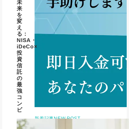
未
来
を
変
え
る：
NISA・
iDeCo×
投
資
信
託
の
最
強
コ
ン
ビ
新着記事
NEW POST