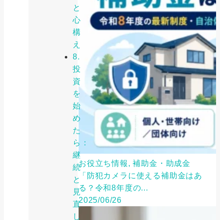
と
心
構
え
8.
投
資
を
始
め
た
ら：
継
お役立ち情報, 補助金・助成金
続
「防犯カメラに使える補助金はあ
と
る？令和8年度の...
見
2025/06/26
直
し