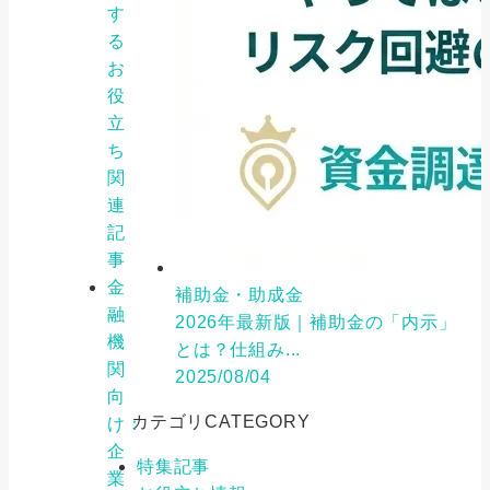
す
る
お
役
立
ち
関
連
記
事
金
補助金・助成金
融
2026年最新版｜補助金の「内示」
機
とは？仕組み...
関
2025/08/04
向
カテゴリ
CATEGORY
け：
企
特集記事
業