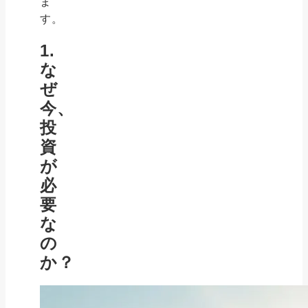
ま
す。
1.
な
ぜ
今、
投
資
が
必
要
な
の
か？