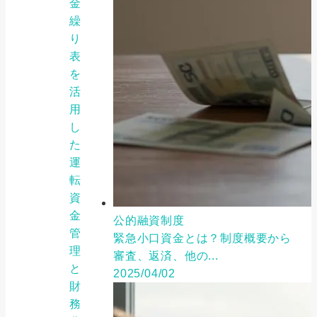
金
繰
り
表
を
活
用
し
た
運
転
資
金
公的融資制度
管
緊急小口資金とは？制度概要から
理
審査、返済、他の...
と
2025/04/02
財
務