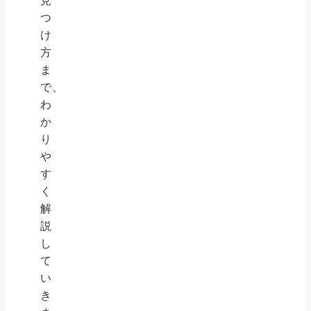
見
つ
け
方
ま
で、
わ
か
り
や
す
く
解
説
し
て
い
き