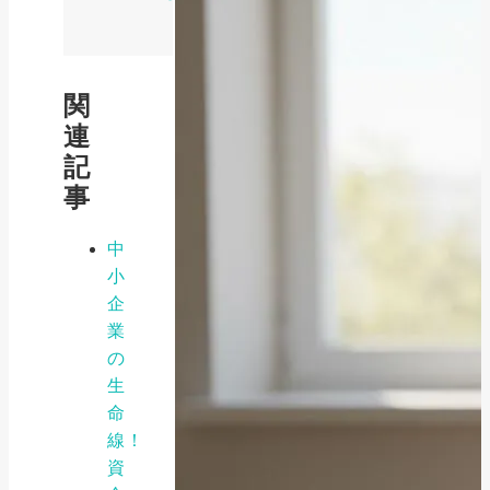
関
連
記
事
中
小
企
業
の
生
命
線！
資