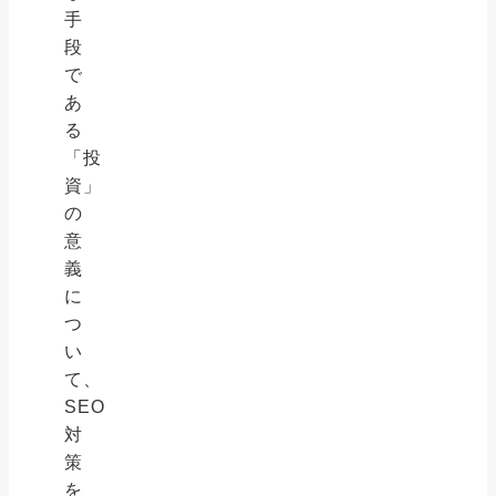
手
段
で
あ
る
「投
資」
の
意
義
に
つ
い
て、
SEO
対
策
を