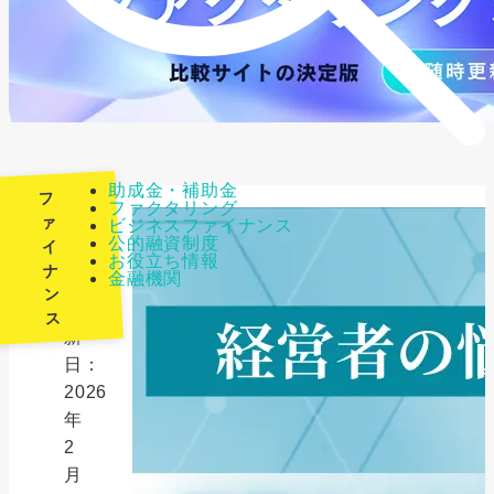
助成金・補助金
フ
ファクタリング
ァ
ビジネスファイナンス
公的融資制度
イ
最
お役立ち情報
ナ
金融機関
終
ン
更
ス
新
日：
2026
年
2
月