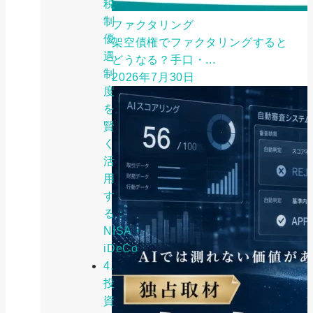
税
制
ファクタリング
優
架空債権でファクタリングすると
遇
どうなる？手口・...
制
2026年7月30日
度
を
賢
く
活
用
す
る：
NISA・
iDeCo
4.
投
資