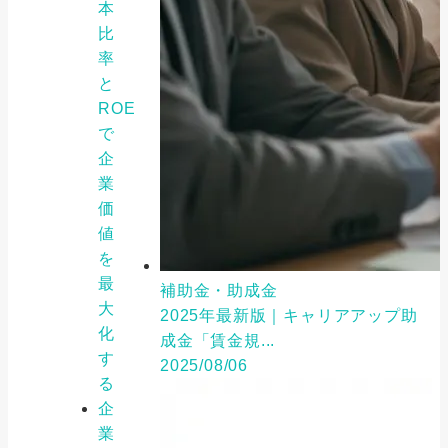
本
比
率
と
ROE
で
企
業
価
値
を
最
補助金・助成金
大
2025年最新版｜キャリアアップ助
化
成金「賃金規...
す
2025/08/06
る
企
業