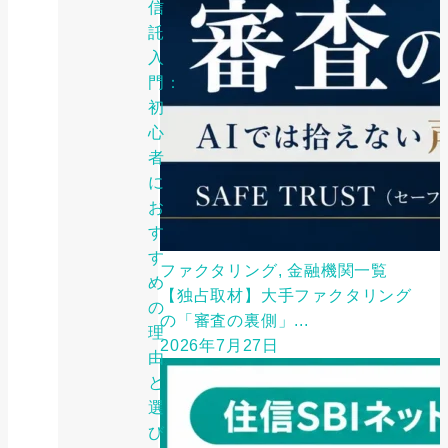
信
託
入
門：
初
心
者
に
お
す
す
ファクタリング, 金融機関一覧
め
【独占取材】大手ファクタリング
の
の「審査の裏側」...
理
2026年7月27日
由
と
選
び