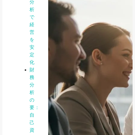
分
析
で
経
営
を
安
定
化
財
務
分
析
の
要：
自
己
資