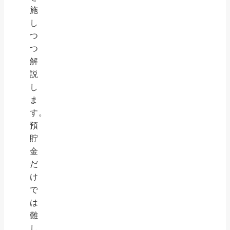
施
し
つ
つ
解
説
し
ま
す。
預
貯
金
だ
け
で
は
難
し