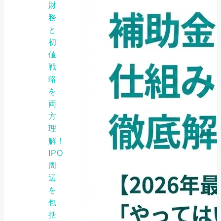
財
務
と
初
値
戦
略
を
両
方
理
解！
IPO
周
辺
を
包
括