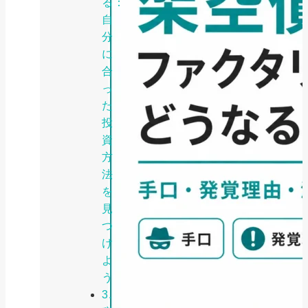
る：
自
分
に
合
っ
た
投
資
方
法
を
見
つ
け
よ
う
3.