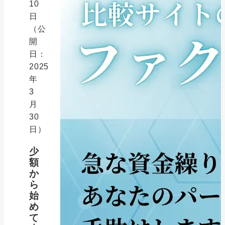
10
日
（公
開
日：
2025
年
3
月
30
日）
少
額
か
ら
始
め
て