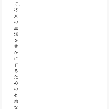
て、
将
来
の
生
活
を
豊
か
に
す
る
た
め
の
有
効
な