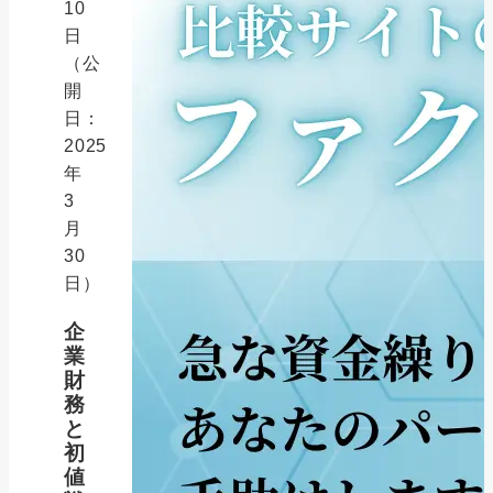
10
日
（公
開
日：
2025
年
3
月
30
日）
企
業
財
務
と
初
値