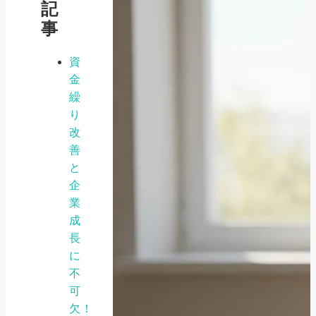
記
事
資
金
繰
り
改
善
と
企
業
成
長
に
不
可
欠！