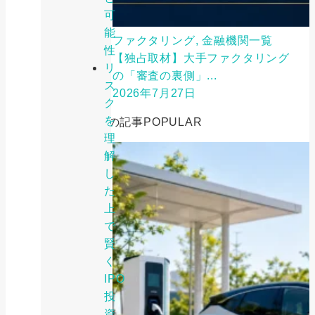
可
能
ファクタリング, 金融機関一覧
性
【独占取材】大手ファクタリング
リ
の「審査の裏側」...
ス
2026年7月27日
ク
を
人気の記事
POPULAR
理
解
し
た
上
で
賢
く
IPO
投
資