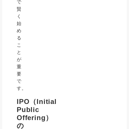
で
賢
く
始
め
る
こ
と
が
重
要
で
す。
IPO（Initial
Public
Offering）
の