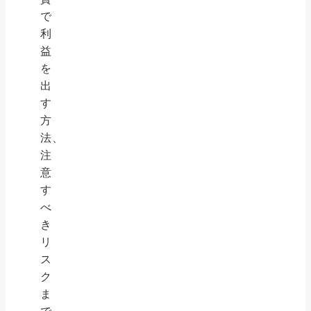
で
利
益
を
出
す
方
法、
注
意
す
べ
き
リ
ス
ク
ま