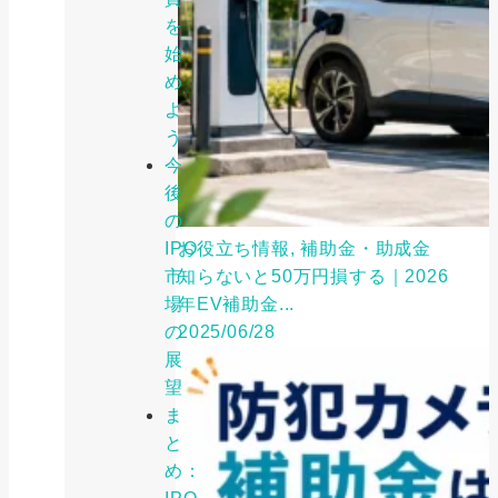
を
始
め
よ
う
今
後
の
IPO
お役立ち情報, 補助金・助成金
市
知らないと50万円損する｜2026
場
年EV補助金...
の
2025/06/28
展
望
ま
と
め：