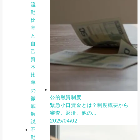
流
動
比
率
と
自
己
資
本
比
率
の
公的融資制度
徹
緊急小口資金とは？制度概要から
底
審査、返済、他の...
解
2025/04/02
説
不
動