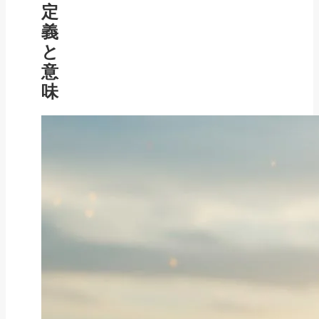
定
義
と
意
味