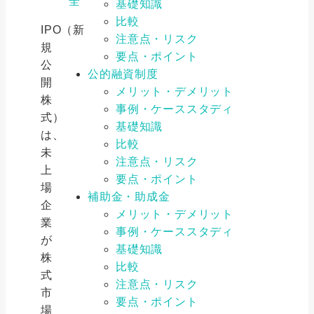
全
基礎知識
比較
IPO（新
注意点・リスク
規
要点・ポイント
公
公的融資制度
開
メリット・デメリット
株
事例・ケーススタディ
式）
基礎知識
は、
比較
未
注意点・リスク
上
要点・ポイント
場
補助金・助成金
企
メリット・デメリット
業
事例・ケーススタディ
が
基礎知識
株
比較
式
注意点・リスク
市
要点・ポイント
場