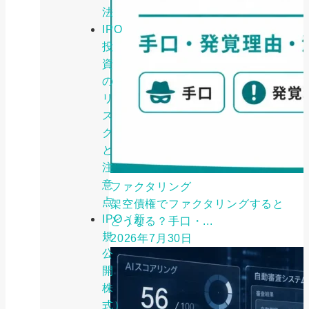
法
IPO
投
資
の
リ
ス
ク
と
注
意
ファクタリング
点
架空債権でファクタリングすると
IPO（新
どうなる？手口・...
規
2026年7月30日
公
開
株
式）