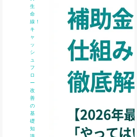
生
命
線！
キ
ャ
ッ
シ
ュ
フ
ロ
ー
改
善
の
基
礎
知
識