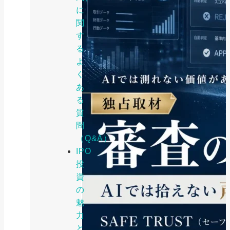
に
関
す
る
よ
く
あ
る
質
問
（Q&A）
IPO
投
資
の
魅
力
と