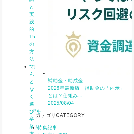
と
実
践
的
15
の
方
法
“な
ん
補助金・助成金
と
2026年最新版｜補助金の「内示」
な
とは？仕組み...
く
2025/08/04
選
び”を
カテゴリ
CATEGORY
卒
業！
特集記事
本