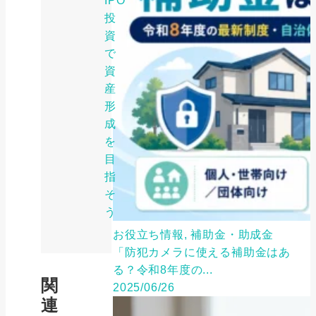
IPO
投
資
で
資
産
形
成
を
目
指
そ
う
お役立ち情報, 補助金・助成金
「防犯カメラに使える補助金はあ
る？令和8年度の...
関
2025/06/26
連