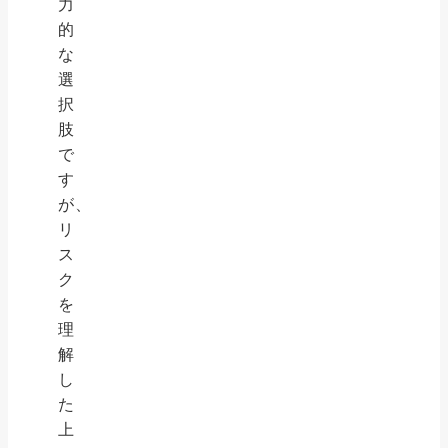
力
的
な
選
択
肢
で
す
が、
リ
ス
ク
を
理
解
し
た
上