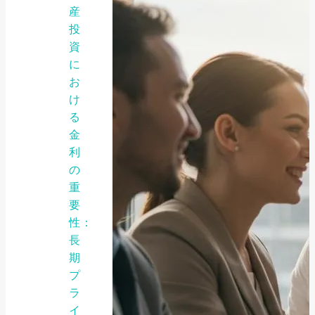
産
投
資
に
お
け
る
金
利
の
重
要
性：
長
期
プ
ラ
イ