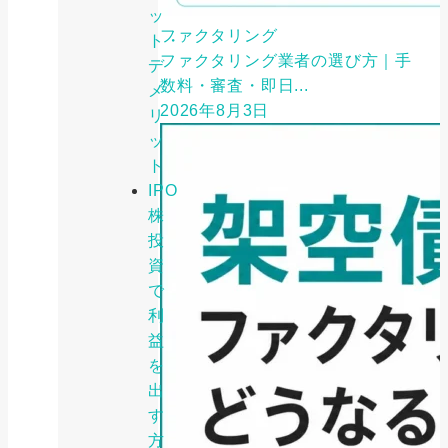
ッ
ファクタリング
ト・
ファクタリング業者の選び方｜手
デ
数料・審査・即日...
メ
2026年8月3日
リ
ッ
ト
IPO
株
投
資
で
利
益
を
出
す
方