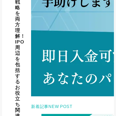
戦
略
を
両
方
理
解！
IPO
周
辺
を
包
括
す
る
お
役
立
ち
新着記事
NEW POST
関
連