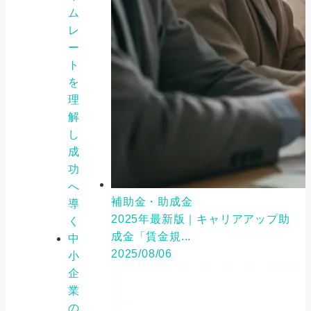
ム
レ
ー
ト
を
理
解
し
成
功
へ
補助金・助成金
導
2025年最新版｜キャリアアップ助
く
成金「賃金規...
中
2025/08/06
小
企
業
の