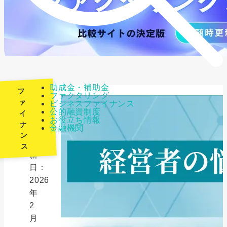
助成金・補助金
フ
ファクタリング
ァ
ビジネスファイナンス
公的融資制度
イ
最
お役立ち情報
ナ
金融機関
終
ン
更
ス
新
日：
2026
年
2
月