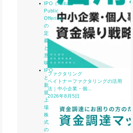
IPO（Initial
Public
Offering）
の
定
義
と
意
味
IPO
ファクタリング
と
ペイトナーファクタリングの活用
新
法｜中小企業・個...
規
2026年8月5日
上
場
株
式
の