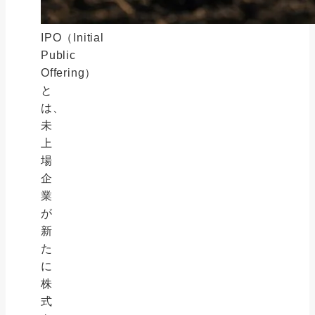
IPO（Initial
Public
Offering）
と
は、
未
上
場
企
業
が
新
た
に
株
式