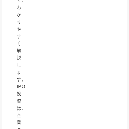
で、
わ
か
り
や
す
く
解
説
し
ま
す。
IPO
投
資
は、
企
業