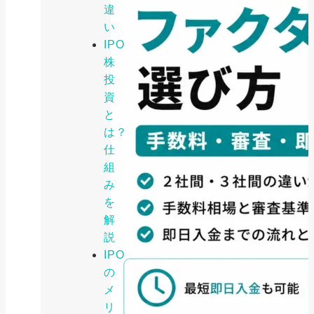
違
い
IPO
株
投
資
と
は？
仕
組
み
を
解
説
IPO
の
メ
リ