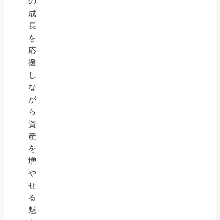
の
成
長
を
応
援
し
な
が
ら
資
産
を
増
や
せ
る
魅