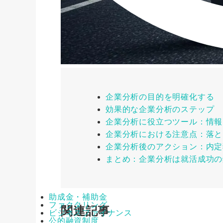
企業分析の目的を明確化する
効果的な企業分析のステップ
企業分析に役立つツール：情報
企業分析における注意点：落と
企業分析後のアクション：内定
まとめ：企業分析は就活成功の
助成金・補助金
ファクタリング
関連記事
ビジネスファイナンス
公的融資制度