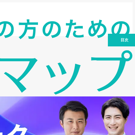
目次
企業分析の目的を明確化する
効果的な企業分析のステップ
企業分析に役立つツール：情報収集を効
率化
企業分析における注意点：落とし穴を回
避するために
企業分析後のアクション：内定獲得に向
けて
まとめ：企業分析は就活成功の鍵