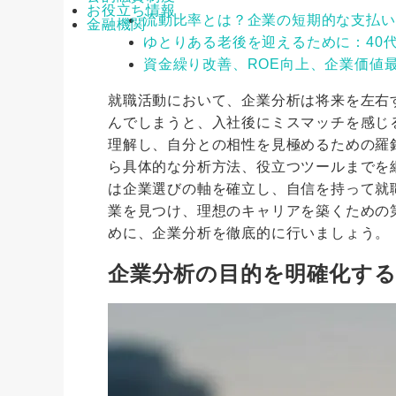
お役立ち情報
流動比率とは？企業の短期的な支払い
金融機関
ゆとりある老後を迎えるために：40
資金繰り改善、ROE向上、企業価値
就職活動において、企業分析は将来を左右
んでしまうと、入社後にミスマッチを感じ
理解し、自分との相性を見極めるための羅
ら具体的な分析方法、役立つツールまでを
は企業選びの軸を確立し、自信を持って就
業を見つけ、理想のキャリアを築くための
めに、企業分析を徹底的に行いましょう。
企業分析の目的を明確化す