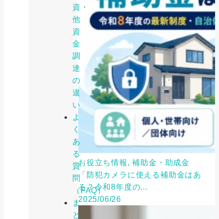
資・
他
資
金
調
達
の
違
い
よ
く
あ
る
お役立ち情報, 補助金・助成金
質
「防犯カメラに使える補助金はあ
問
る？令和8年度の...
（FAQ）
2025/06/26
ま
と