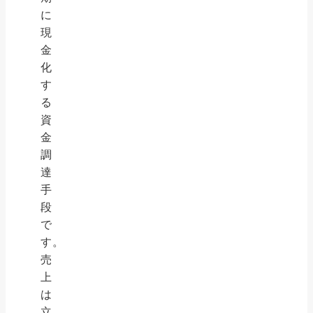
に
現
金
化
す
る
資
金
調
達
手
段
で
す。
売
上
は
立