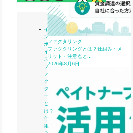
イ
ン
ファクタリング
ボ
ファクタリングとは？仕組み・メ
イ
リット・注意点と...
ス
2026年8月6日
フ
ァ
ク
タ
ー
と
は？
仕
組