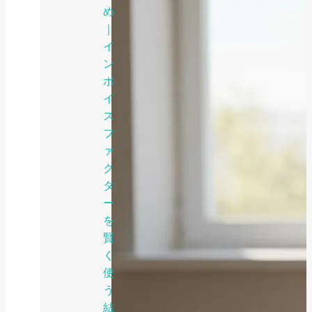
め
｜
イ
ン
ボ
イ
ス
フ
ァ
ク
タ
ー
を
賢
く
使
う
結