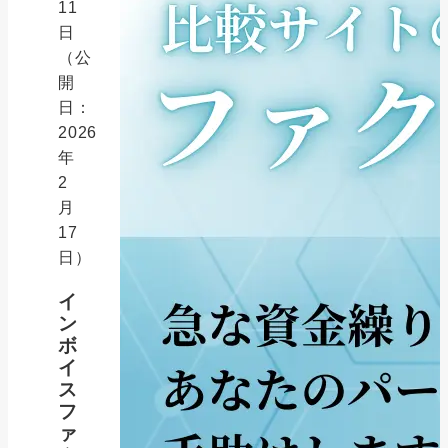
11
日
（公
開
日：
2026
年
2
月
17
日）
イ
ン
ボ
イ
ス
フ
ァ