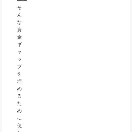
――
そ
ん
な
資
金
ギ
ャ
ッ
プ
を
埋
め
る
た
め
に
使