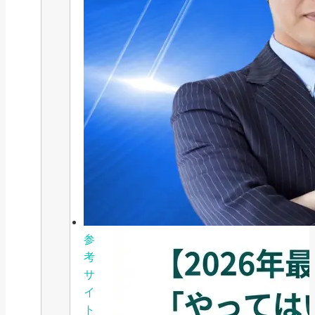
参
考
サ
イ
ト