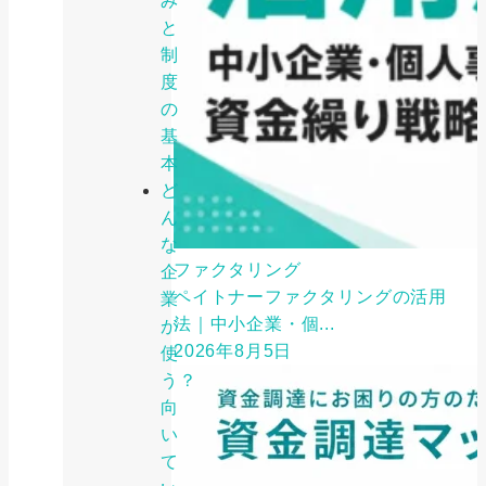
み
と
制
度
の
基
本
ど
ん
な
ファクタリング
企
ペイトナーファクタリングの活用
業
法｜中小企業・個...
が
2026年8月5日
使
う？
向
い
て