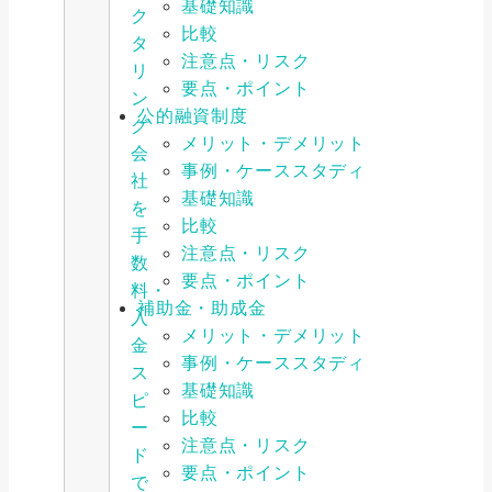
基礎知識
ク
比較
タ
注意点・リスク
リ
要点・ポイント
ン
公的融資制度
グ
メリット・デメリット
会
事例・ケーススタディ
社
基礎知識
を
比較
手
注意点・リスク
数
要点・ポイント
料・
補助金・助成金
入
メリット・デメリット
金
事例・ケーススタディ
ス
基礎知識
ピ
比較
ー
注意点・リスク
ド
要点・ポイント
で