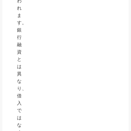
わ
れ
ま
す。
銀
行
融
資
と
は
異
な
り、
借
入
で
は
な