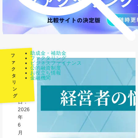
助成金・補助金
フ
ファクタリング
ァ
ビジネスファイナンス
公的融資制度
ク
最
お役立ち情報
タ
金融機関
終
リ
更
ン
新
グ
日：
2026
年
6
月