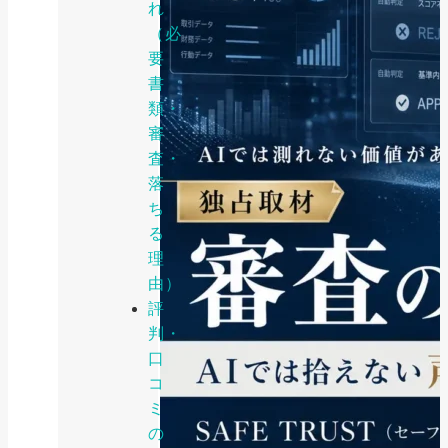
れ
（必
要
書
類・
審
査・
落
ち
る
理
由）
評
判・
口
コ
ミ
の