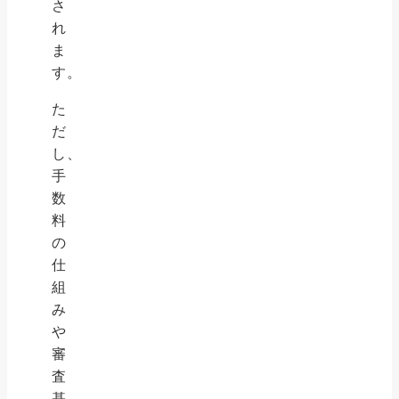
さ
れ
ま
す。
た
だ
し、
手
数
料
の
仕
組
み
や
審
査
基