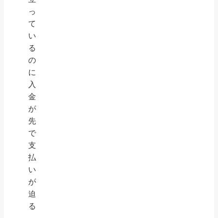
っ
て
い
る
の
に
入
金
が
先
で
支
払
い
が
迫
る