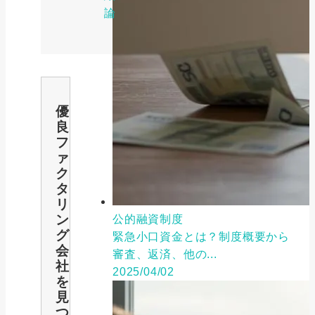
論
優
良
フ
ァ
ク
タ
リ
ン
公的融資制度
グ
緊急小口資金とは？制度概要から
会
審査、返済、他の...
社
2025/04/02
を
見
つ