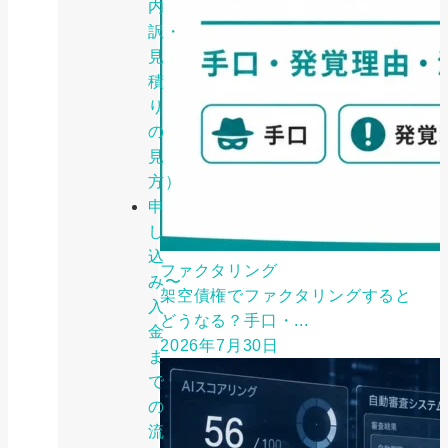
内
訳・
見
積
り
の
見
方）
申
し
込
ファクタリング
み〜
架空債権でファクタリングすると
入
どうなる？手口・...
金
2026年7月30日
ま
で
の
流