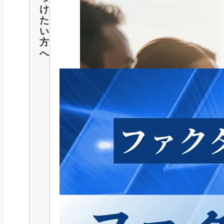
け
た
い
方
へ