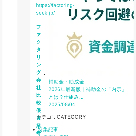
https://factoring-
seek.jp/
フ
ァ
ク
タ
リ
ン
グ
会
補助金・助成金
社
2026年最新版｜補助金の「内示」
比
とは？仕組み...
較
2025/08/04
優
カテゴリ
CATEGORY
良
業
特集記事
者