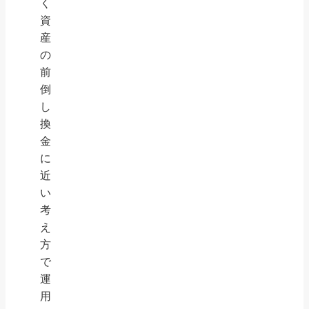
く
資
産
の
前
倒
し
換
金
に
近
い
考
え
方
で
運
用