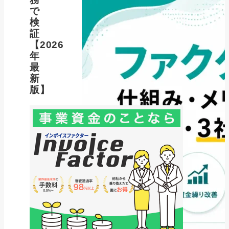
で
検
証
【2026
年
最
新
版】