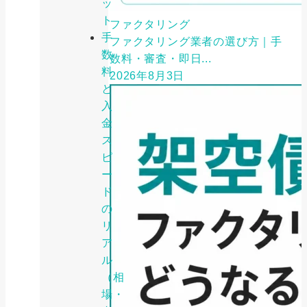
ッ
ト
ファクタリング
手
ファクタリング業者の選び方｜手
数
数料・審査・即日...
料
2026年8月3日
と
入
金
ス
ピ
ー
ド
の
リ
ア
ル
（相
場・