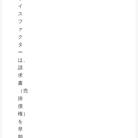
イ
ス
フ
ァ
ク
タ
ー
は、
請
求
書
（売
掛
債
権）
を
早
期