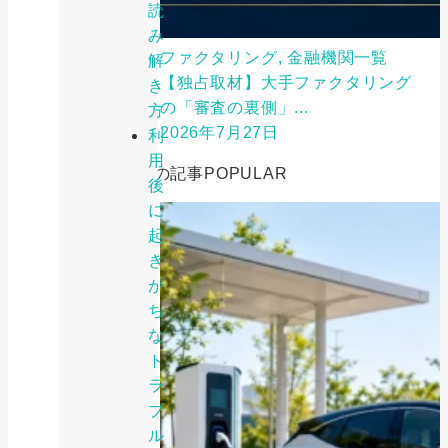
読
み
ファクタリング, 金融機関一覧
解
【独占取材】大手ファクタリング
き
の「審査の裏側」...
方
2026年7月27日
利
用
人気の記事
POPULAR
後
に
起
き
が
ち
な
ト
ラ
ブ
ル