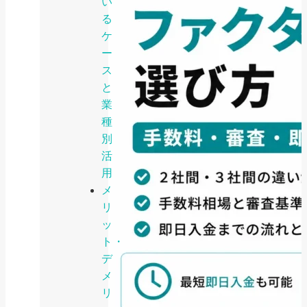
い
る
ケ
ー
ス
と
業
種
別
活
用
メ
リ
ッ
ト・
デ
メ
リ