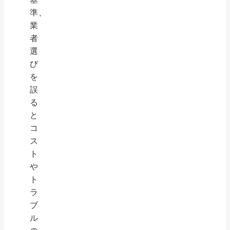
準、
業
者
選
び
を
誤
る
と
コ
ス
ト
や
ト
ラ
ブ
ル