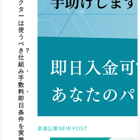
ク
タ
ー
は
使
う
べ
き？
仕
組
み・
手
数
料・
即
日
条
件
を
新着記事
NEW POST
実
務