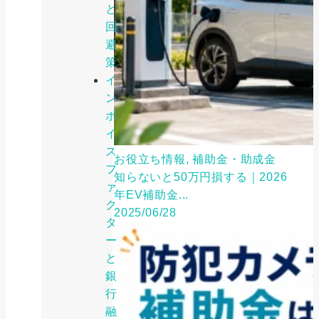
と
回
避
策
イ
ン
ボ
イ
ス
お役立ち情報, 補助金・助成金
フ
知らないと50万円損する｜2026
ァ
年EV補助金...
ク
2025/06/28
タ
ー
と
銀
行
融