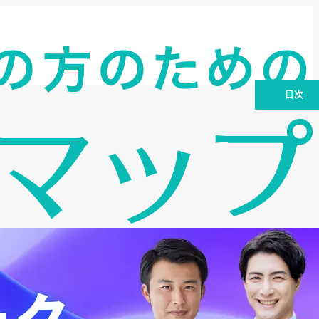
目次
30秒でわかる！本記事の要約と推奨アク
ション
第1章：「悪徳業者（ヤミ金）」と「正
規業者」の決定的な違い
第2章：かつて流行した「給与ファクタ
リング」の末路と現在
第3章：【実録ドキュメント】経営者を
地獄に落とす「偽装ファクタリング」の
手口
第4章：プロが教える！契約直前に見抜
く「悪徳業者」の4大特徴と審査の裏側
第5章：もし契約してしまったら…？被