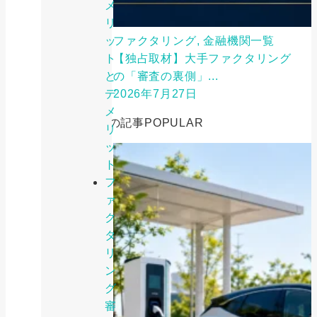
メ
リ
ッ
ファクタリング, 金融機関一覧
ト
【独占取材】大手ファクタリング
と
の「審査の裏側」...
デ
2026年7月27日
メ
人気の記事
POPULAR
リ
ッ
ト
フ
ァ
ク
タ
リ
ン
グ
審