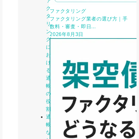
ァ
ク
ファクタリング
タ
ファクタリング業者の選び方｜手
リ
数料・審査・即日...
ン
2026年8月3日
グ
に
お
け
る
通
帳
の
役
割
通
帳
な