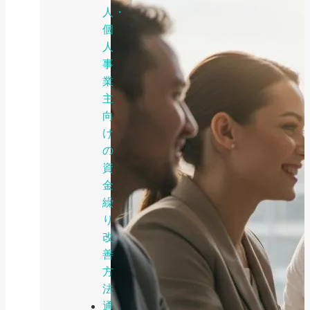
人・
個
人
事
業
主
向
け
の
資
金
繰
り
改
善
方
法
通