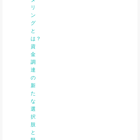
リ
ン
グ
と
は？
資
金
調
達
の
新
た
な
選
択
肢
と