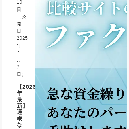
10
日
（公
開
日：
2025
年
7
月
7
日）
【2026
年
最
新】
通
帳
な