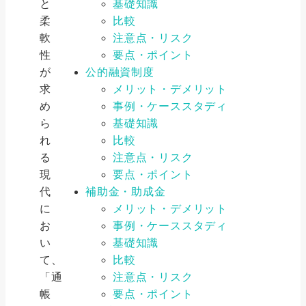
と
基礎知識
柔
比較
軟
注意点・リスク
性
要点・ポイント
が
公的融資制度
求
メリット・デメリット
め
事例・ケーススタディ
ら
基礎知識
れ
比較
る
注意点・リスク
現
要点・ポイント
代
補助金・助成金
に
メリット・デメリット
お
事例・ケーススタディ
い
基礎知識
て、
比較
「通
注意点・リスク
帳
要点・ポイント