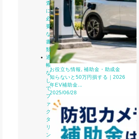
査
に
必
要
な
書
類
通
帳
お役立ち情報, 補助金・助成金
な
知らないと50万円損する｜2026
し
年EV補助金...
で
2025/06/28
フ
ァ
ク
タ
リ
ン