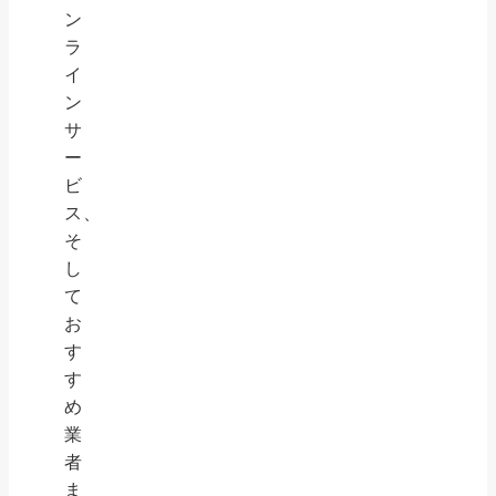
ン
ラ
イ
ン
サ
ー
ビ
ス、
そ
し
て
お
す
す
め
業
者
ま