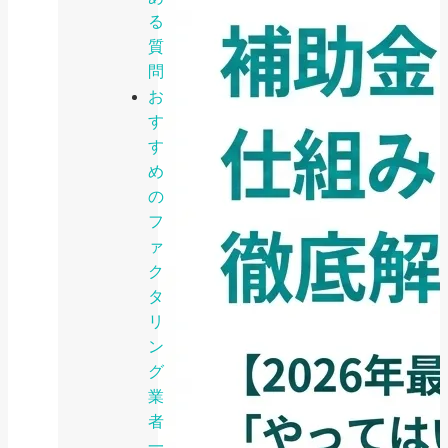
る
質
問
お
す
す
め
の
フ
ァ
ク
タ
リ
ン
グ
業
者
一