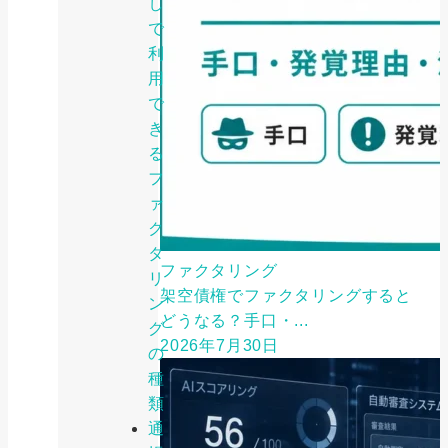
し
で
利
用
で
き
る
フ
ァ
ク
タ
ファクタリング
リ
架空債権でファクタリングすると
ン
どうなる？手口・...
グ
2026年7月30日
の
種
類
通