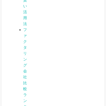
賢
い
活
用
法
フ
ァ
ク
タ
リ
ン
グ
会
社
比
較
ラ
ン