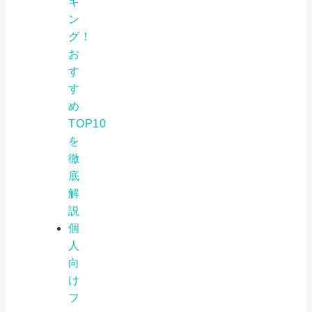
キ
ン
グ！
お
す
す
め
TOP10
を
徹
底
解
説
個
人
向
け
フ