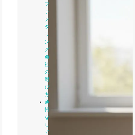
フ
ァ
ク
タ
リ
ン
グ
会
社
の
選
び
方
通
帳
な
し
で