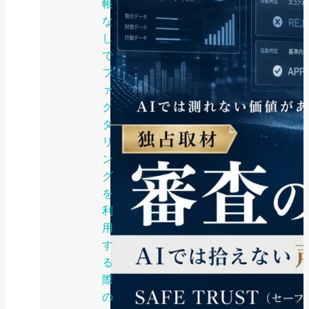
帳
な
し
で
フ
ァ
ク
タ
リ
ン
グ
を
利
用
す
る
際
の