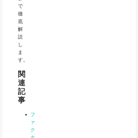
で
徹
底
解
説
し
ま
す。
関
連
記
事
フ
ァ
ク
タ