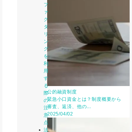
フ
ァ
ク
タ
リ
ン
グ
を
利
用
す
る
公的融資制度
際
緊急小口資金とは？制度概要から
の
審査、返済、他の...
注
2025/04/02
意
点
法