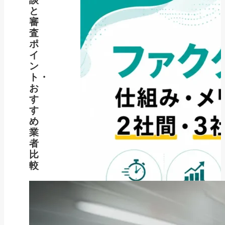
と
審
査
ポ
イ
ン
ト・
お
す
す
め
業
者
比
較