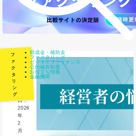
助成金・補助金
フ
ファクタリング
ァ
ビジネスファイナンス
公的融資制度
ク
最
お役立ち情報
タ
金融機関
終
リ
更
ン
新
グ
日：
2026
年
2
月