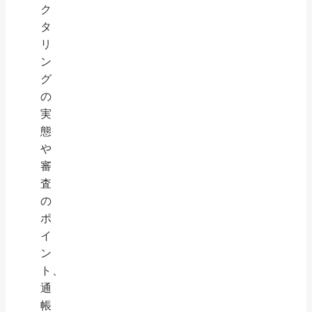
ク
タ
リ
ン
グ
の
実
態
や
審
査
の
ポ
イ
ン
ト、
通
帳