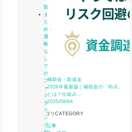
覧
ま
と
め：
通
帳
な
し
で
の
補助金・助成金
フ
2026年最新版｜補助金の「内示」
ァ
とは？仕組み...
ク
2025/08/04
タ
リ
カテゴリ
CATEGORY
ン
グ
特集記事