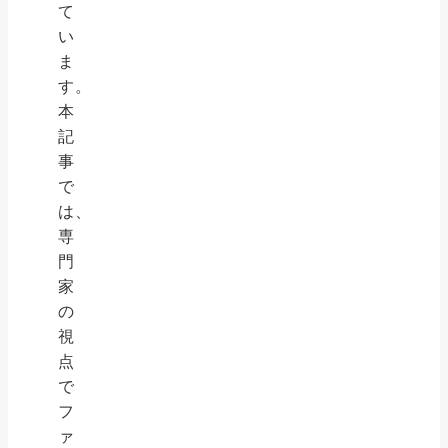
て
い
ま
す。
本
記
事
で
は、
専
門
家
の
視
点
で
フ
ァ