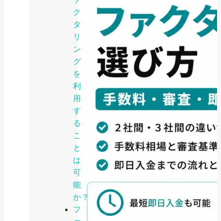
ク
タ
リ
ン
グ
を
利
用
す
る
こ
と
は
可
能
か？
フ