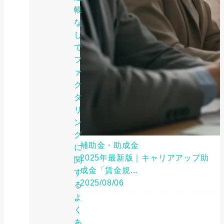
帳
な
し
で
フ
ァ
ク
タ
リ
ン
グ
補助金・助成金
に
2025年最新版｜キャリアアップ助
関
成金「賃金規...
す
2025/08/06
る
よ
く
あ