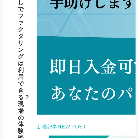
し
で
フ
ァ
ク
タ
リ
ン
グ
は
利
用
で
き
る？
現
場
の
体
新着記事
NEW POST
験
談