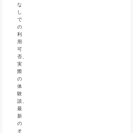
な
し
で
の
利
用
可
否、
実
際
の
体
験
談、
最
新
の
オ