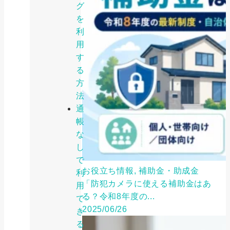
グ
を
利
用
す
る
方
法
通
帳
な
し
で
お役立ち情報, 補助金・助成金
利
「防犯カメラに使える補助金はあ
用
る？令和8年度の...
で
2025/06/26
き
る