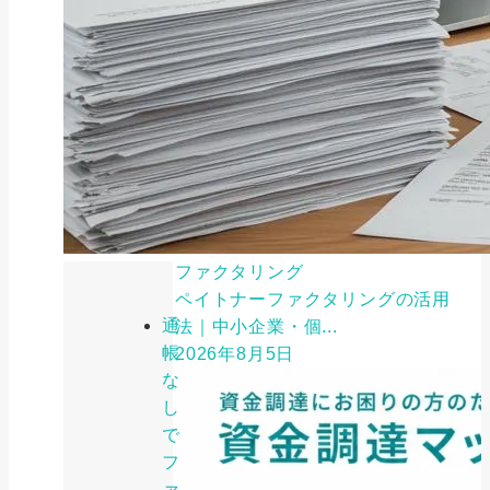
ファクタリング
ペイトナーファクタリングの活用
通
法｜中小企業・個...
帳
2026年8月5日
な
し
で
フ
ァ