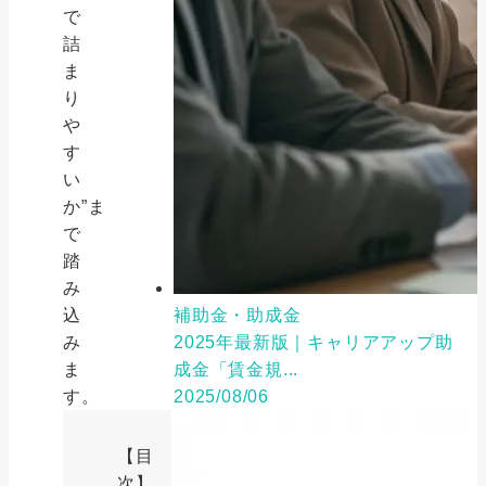
で
詰
ま
り
や
す
い
か”ま
で
踏
み
補助金・助成金
込
2025年最新版｜キャリアアップ助
み
成金「賃金規...
ま
2025/08/06
す。
【目
次】