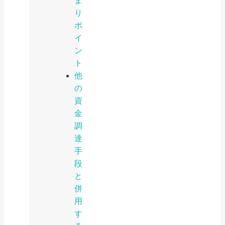
ま
り
ポ
イ
ン
ト
他
の
資
金
調
達
手
段
と
併
用
す