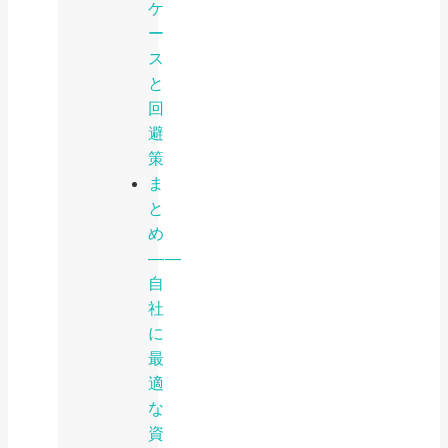
ケ
ー
ス
と
回
避
策
ま
と
め
――
自
社
に
最
適
な
資