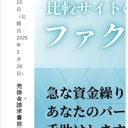
10
日
（公
開
日：
2025
年
3
月
26
日）
売
掛
金・
請
求
書
担