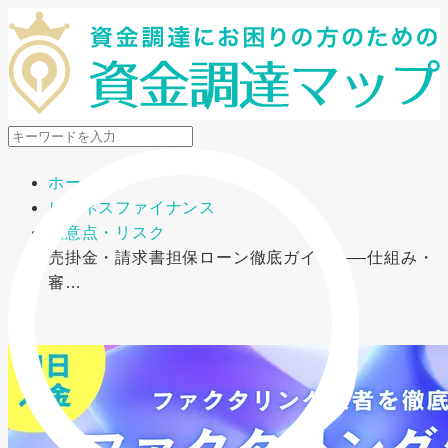
メニューを開閉
ホーム
ビジネスファイナンス
注意点・リスク
売掛金・請求書担保ローン徹底ガイド――仕組み・
審…