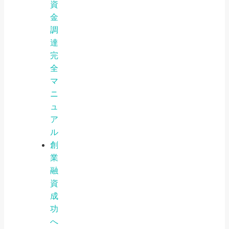
資
金
調
達
完
全
マ
ニ
ュ
ア
ル
創
業
融
資
成
功
へ