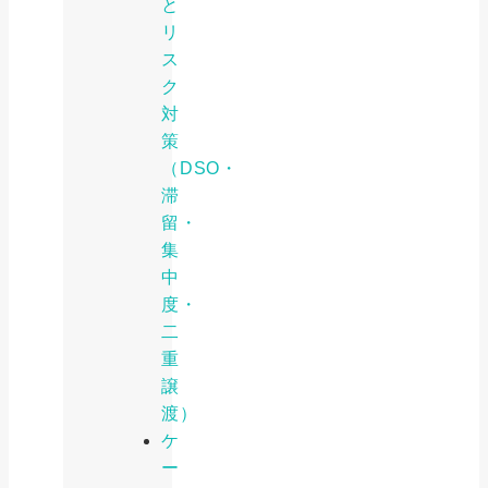
と
リ
ス
ク
対
策
（DSO・
滞
留・
集
中
度・
二
重
譲
渡）
ケ
ー