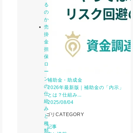
る
の
か
売
掛
金
担
保
ロ
ー
ン
補助金・助成金
の
2026年最新版｜補助金の「内示」
仕
とは？仕組み...
組
2025/08/04
み
カテゴリ
CATEGORY
と
種
特集記事
類