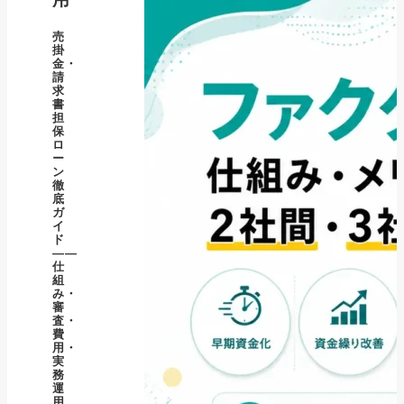
売
掛
金・
請
求
書
担
保
ロ
ー
ン
徹
底
ガ
イ
ド
――
仕
組
み・
審
査・
費
用・
実
務
運
用