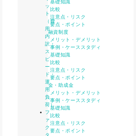
基礎知識
ッ
比較
ト
注意点・リスク
（費
要点・ポイント
用
公的融資制度
内
メリット・デメリット
訳・
事例・ケーススタディ
ス
基礎知識
ピ
比較
ー
注意点・リスク
ド・
要点・ポイント
運
補助金・助成金
用
メリット・デメリット
負
事例・ケーススタディ
荷）
基礎知識
フ
比較
ァ
注意点・リスク
ク
要点・ポイント
タ