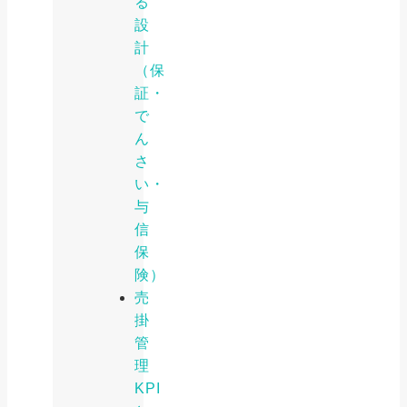
る
設
計
（保
証・
で
ん
さ
い・
与
信
保
険）
売
掛
管
理
KPI