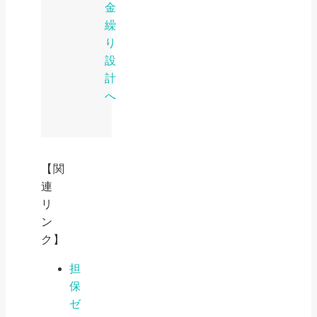
金
繰
り
設
計
へ
【関
連
リ
ン
ク】
担
保
ゼ