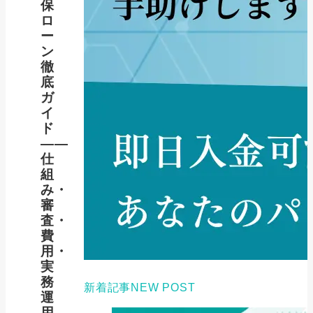
保
ロ
ー
ン
徹
底
ガ
イ
ド
――
仕
組
み・
審
査・
費
用・
実
務
新着記事
NEW POST
運
用