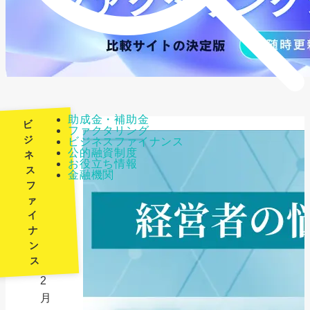
助成金・補助金
ビ
ファクタリング
ジ
ビジネスファイナンス
公的融資制度
ネ
最
お役立ち情報
ス
金融機関
終
フ
更
ァ
新
イ
日：
ナ
ン
2026
ス
年
2
月