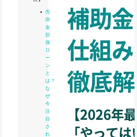
売
掛
金
担
保
ロ
ー
ン
と
は？
な
ぜ
今
注
目
さ
れ