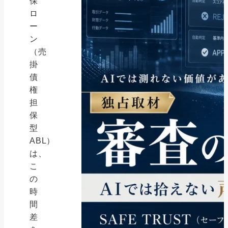
保
ロ
ー
ン
（売
掛
債
権
担
保
型
ABL）
は、
こ
の
時
間
差