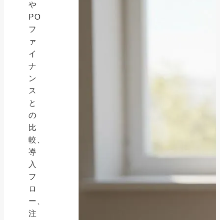
や
PO
フ
ァ
イ
ナ
ン
ス
と
の
比
較、
導
入
フ
ロ
ー、
注