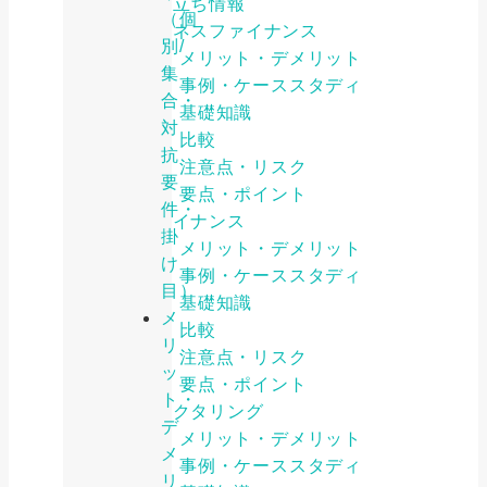
お役立ち情報
（個
ビジネスファイナンス
別/
メリット・デメリット
集
事例・ケーススタディ
合・
基礎知識
対
比較
抗
注意点・リスク
要
要点・ポイント
件・
ファイナンス
掛
メリット・デメリット
け
事例・ケーススタディ
目）
基礎知識
メ
比較
リ
注意点・リスク
ッ
要点・ポイント
ト・
ファクタリング
デ
メリット・デメリット
メ
事例・ケーススタディ
リ