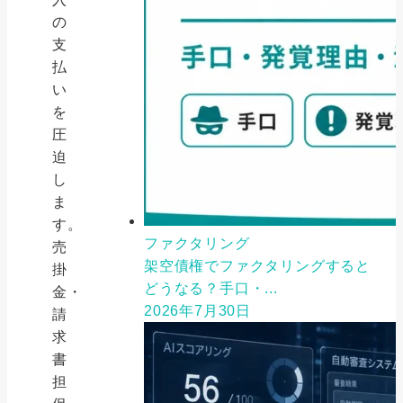
の
支
払
い
を
圧
迫
し
ま
す。
ファクタリング
売
架空債権でファクタリングすると
掛
どうなる？手口・...
金・
2026年7月30日
請
求
書
担