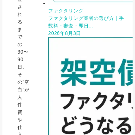
さ
ファクタリング
れ
ファクタリング業者の選び方｜手
る
数料・審査・即日...
ま
2026年8月3日
で
の
30〜
90
日、
そ
の“空
白”が
人
件
費
や
仕
入