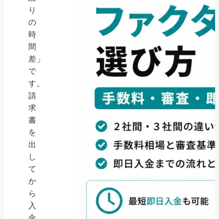
り
の
時
間
差」
で
す。
請
求
書
を
出
し
て
か
ら
入
金