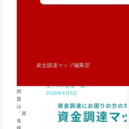
ファクタリング
ペイトナーファクタリングの活用
法｜中小企業・個...
問
2026年8月5日
題
は
「資
金
繰