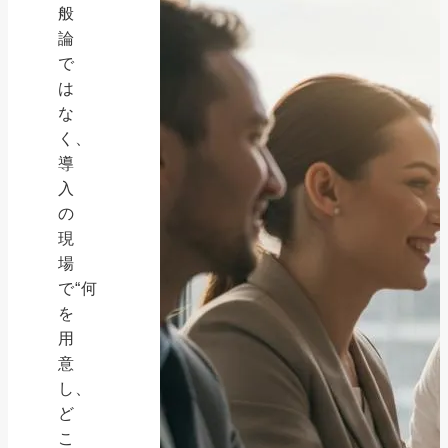
般
論
で
は
な
く、
導
入
の
現
場
で“何
を
用
意
し、
ど
こ