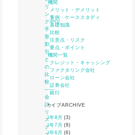
金融機関
リ
メリット・デメリット
ン
事例・ケーススタディ
グ/PO/
基礎知識
手
比較
形
注意点・リスク
割
要点・ポイント
引
金融機関一覧
と
クレジット・キャッシング
の
ファクタリング会社
比
ローン会社
較
証券会社
――
銀行
会
計・
アーカイブ
ARCHIVE
リ
2026年8月
(3)
ス
2026年7月
(9)
ク・
2026年6月
(6)
ス