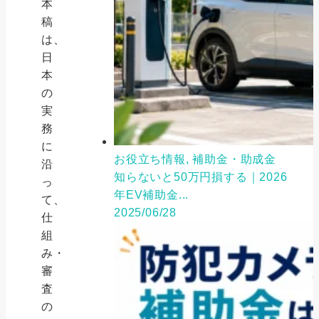
本
稿
は、
日
本
の
実
務
に
お役立ち情報, 補助金・助成金
沿
知らないと50万円損する｜2026
っ
年EV補助金...
て、
2025/06/28
仕
組
み・
審
査
の