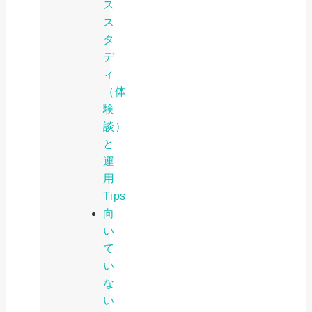
ス
ス
タ
デ
ィ
（体
験
談）
と
運
用
Tips
向
い
て
い
な
い