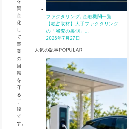
を
資
金
ファクタリング, 金融機関一覧
化
【独占取材】大手ファクタリング
し
の「審査の裏側」...
て
2026年7月27日
事
人気の記事
POPULAR
業
の
回
転
を
守
る
手
段
で
す。