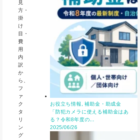
見
方・
掛
け
目・
費
用
内
訳
か
ら、
フ
ァ
お役立ち情報, 補助金・助成金
ク
「防犯カメラに使える補助金はあ
タ
る？令和8年度の...
リ
2025/06/26
ン
グ