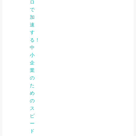
ロ
で
加
速
す
る！
中
小
企
業
の
た
め
の
ス
ピ
ー
ド