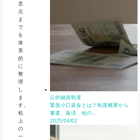
意
点
ま
で
を
体
系
的
に
整
理
し
公的融資制度
ま
緊急小口資金とは？制度概要から
す。
審査、返済、他の...
机
2025/04/02
上
の
一