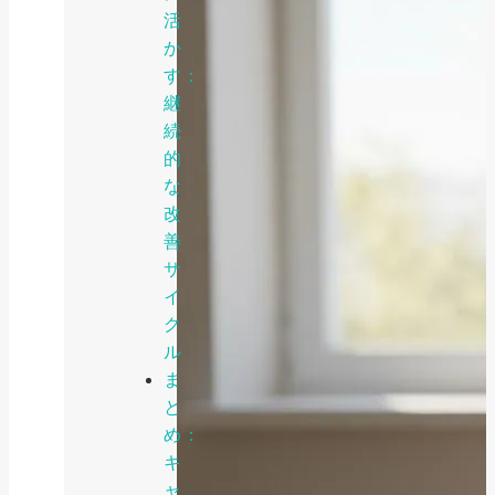
活
か
す：
継
続
的
な
改
善
サ
イ
ク
ル
ま
と
め：
キ
ャ