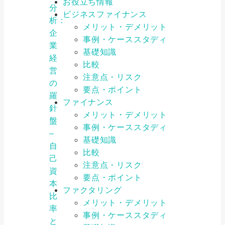
お役立ち情報
分
ビジネスファイナンス
析：
メリット・デメリット
企
事例・ケーススタディ
業
基礎知識
経
比較
営
注意点・リスク
の
要点・ポイント
羅
ファイナンス
針
メリット・デメリット
盤
事例・ケーススタディ
–
基礎知識
自
比較
己
注意点・リスク
資
要点・ポイント
本
ファクタリング
比
メリット・デメリット
率
事例・ケーススタディ
と