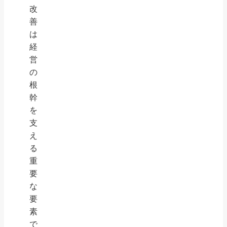
改
善
は
経
営
の
根
幹
を
支
え
る
重
要
な
要
素
で