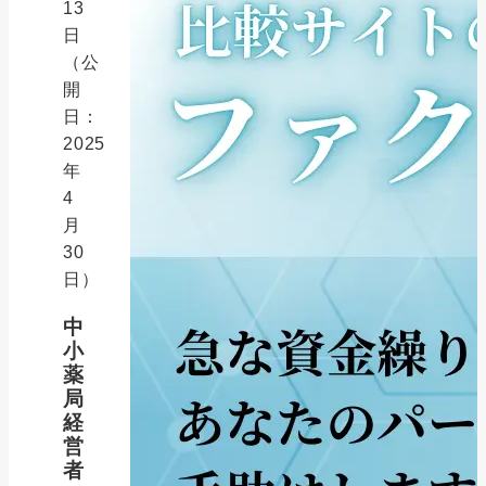
13
日
（公
開
日：
2025
年
4
月
30
日）
中
小
薬
局
経
営
者