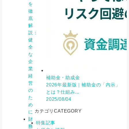
を
徹
底
解
説：
健
全
な
企
業
経
補助金・助成金
営
2026年最新版｜補助金の「内示」
の
とは？仕組み...
た
2025/08/04
め
カテゴリ
CATEGORY
に
財
特集記事
務