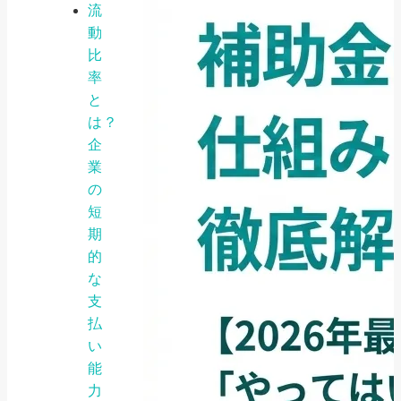
流
動
比
率
と
は？
企
業
の
短
期
的
な
支
払
い
能
力