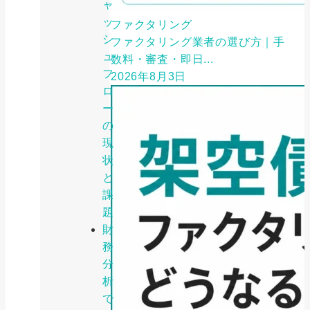
ャ
ッ
ファクタリング
シ
ファクタリング業者の選び方｜手
ュ
数料・審査・即日...
フ
2026年8月3日
ロ
ー
の
現
状
と
課
題
財
務
分
析
で