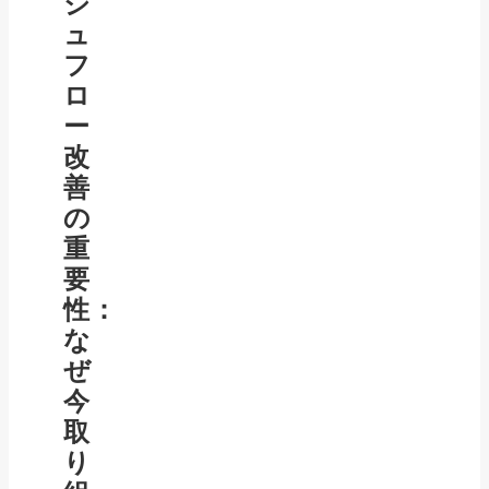
シ
ュ
フ
ロ
ー
改
善
の
重
要
性：
な
ぜ
今
取
り