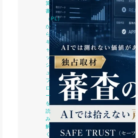
算
書
（PL）
か
ら
キ
ャ
ッ
シ
ュ
フ
ロ
ー
を
読
み
解
く