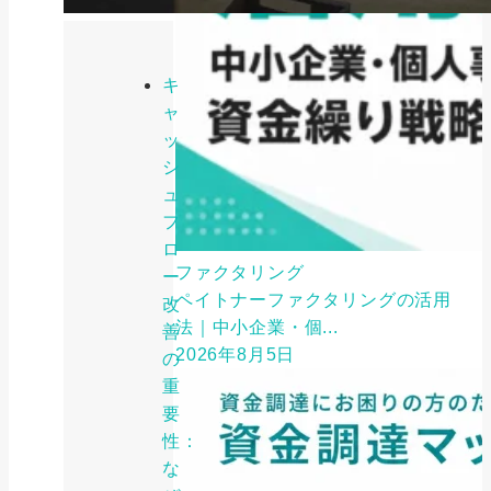
キ
ャ
ッ
シ
ュ
フ
ロ
ファクタリング
ー
ペイトナーファクタリングの活用
改
法｜中小企業・個...
善
2026年8月5日
の
重
要
性：
な