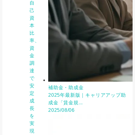
自
己
資
本
比
率、
資
金
調
達
で
安
補助金・助成金
定
2025年最新版｜キャリアアップ助
成
成金「賃金規...
長
2025/08/06
を
実
現