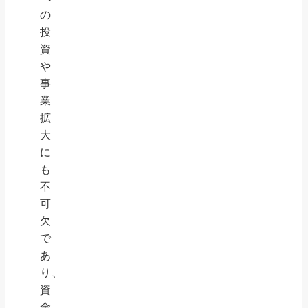
の
投
資
や
事
業
拡
大
に
も
不
可
欠
で
あ
り、
資
金