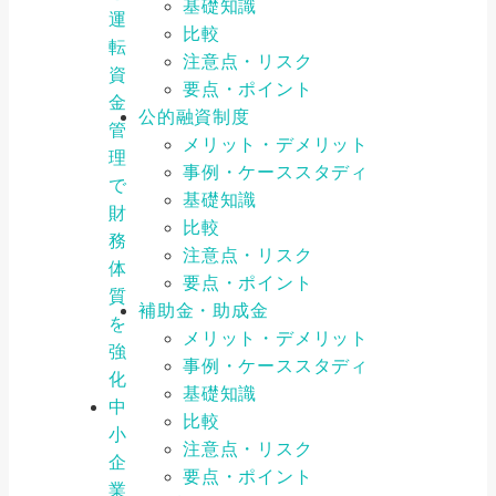
基礎知識
運
比較
転
注意点・リスク
資
要点・ポイント
金
公的融資制度
管
メリット・デメリット
理
事例・ケーススタディ
で
基礎知識
財
比較
務
注意点・リスク
体
要点・ポイント
質
補助金・助成金
を
メリット・デメリット
強
事例・ケーススタディ
化
基礎知識
中
比較
小
注意点・リスク
企
要点・ポイント
業