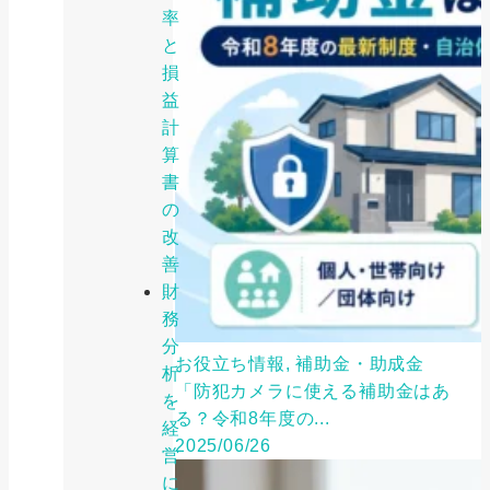
率
と
損
益
計
算
書
の
改
善
財
務
分
お役立ち情報, 補助金・助成金
析
「防犯カメラに使える補助金はあ
を
る？令和8年度の...
経
2025/06/26
営
に