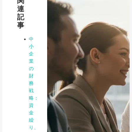
関
連
記
事
中
小
企
業
の
財
務
戦
略：
資
金
繰
り、