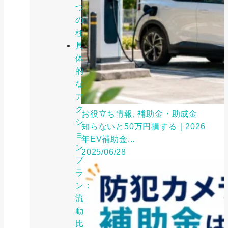
つ
の
柱
具
体
的
な
ア
ク
お役立ち情報, 補助金・助成金
シ
知らないと50万円損する｜2026
ョ
年EV補助金...
ン
2025/06/28
プ
ラ
ン：
流
動
比