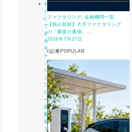
す
ぐ
ファクタリング, 金融機関一覧
に
【独占取材】大手ファクタリング
で
の「審査の裏側」...
き
2026年7月27日
る
キ
人気の記事
POPULAR
ャ
ッ
シ
ュ
フ
ロ
ー
改
善
策：
３