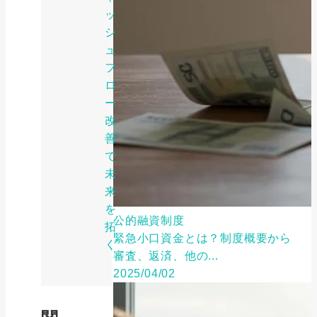
ッ
シ
ュ
フ
ロ
ー
改
善
で
未
来
を
公的融資制度
拓
緊急小口資金とは？制度概要から
く
審査、返済、他の...
2025/04/02