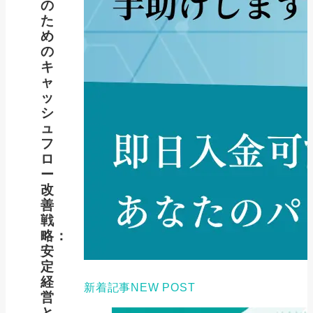
の
た
め
の
キ
ャ
ッ
シ
ュ
フ
ロ
ー
改
善
戦
略：
安
定
経
新着記事
NEW POST
営
と