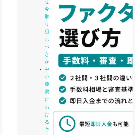
ぜ
今
取
り
組
む
べ
き
か
中
小
薬
局
に
お
け
る
キ