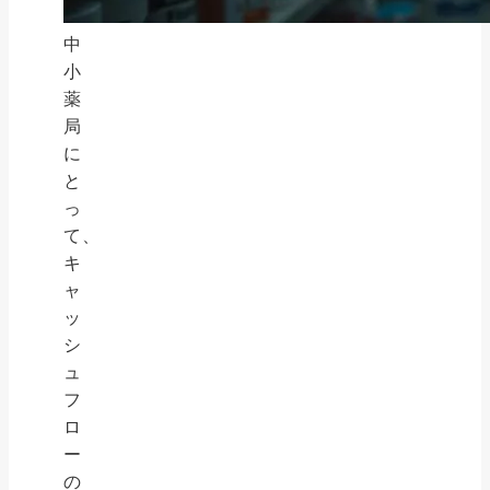
中
小
薬
局
に
と
っ
て、
キ
ャ
ッ
シ
ュ
フ
ロ
ー
の