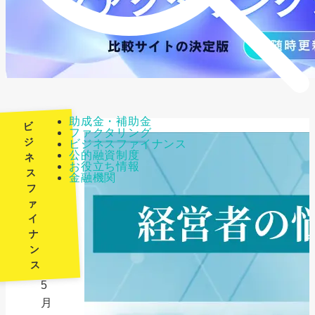
助成金・補助金
ビ
ファクタリング
ジ
ビジネスファイナンス
公的融資制度
ネ
最
お役立ち情報
ス
金融機関
終
フ
更
ァ
新
イ
日：
ナ
ン
2026
ス
年
5
月