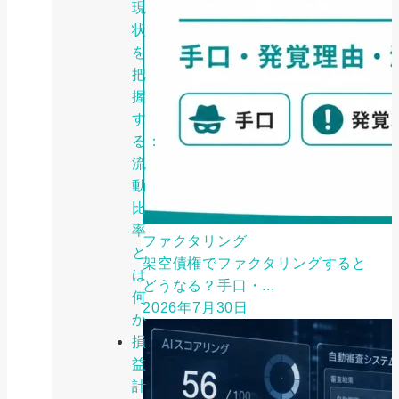
現
状
を
把
握
す
る：
流
動
比
率
ファクタリング
と
架空債権でファクタリングすると
は
どうなる？手口・...
何
2026年7月30日
か
損
益
計