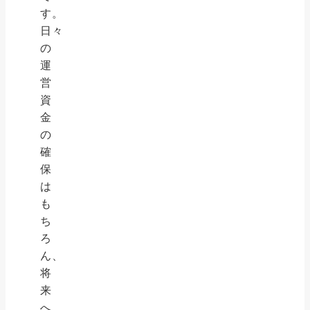
す。
日々
の
運
営
資
金
の
確
保
は
も
ち
ろ
ん、
将
来
へ