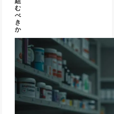
組
む
べ
き
か