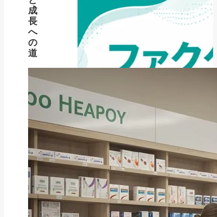
成
長
へ
の
道