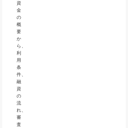
資
金
の
概
要
か
ら、
利
用
条
件、
融
資
の
流
れ、
審
査