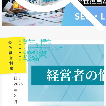
助成金・補助金
公
ファクタリング
的
ビジネスファイナンス
公的融資制度
融
最
お役立ち情報
資
金融機関
終
制
更
度
新
日：
2026
年
2
月