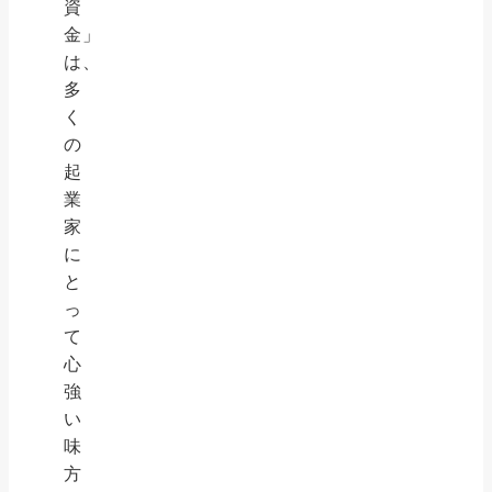
資
金」
は、
多
く
の
起
業
家
に
と
っ
て
心
強
い
味
方