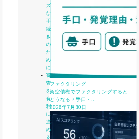
ズ
な
手
続
き
の
た
め
に
審
査
ファクタリング
を
架空債権でファクタリングすると
有
どうなる？手口・...
利
2026年7月30日
に
進
め
る