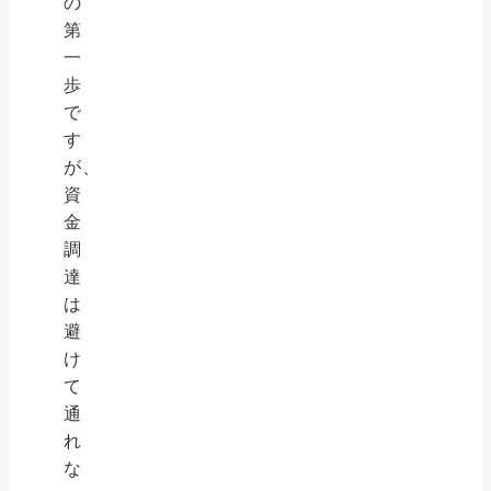
の
第
一
歩
で
す
が、
資
金
調
達
は
避
け
て
通
れ
な