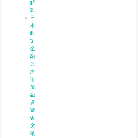
解
説
日
本
政
策
金
融
公
庫
追
加
融
資：
審
査
突
破