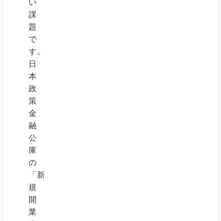
い
課
題
で
す。
日
本
政
策
金
融
公
庫
の
「新
規
開
業