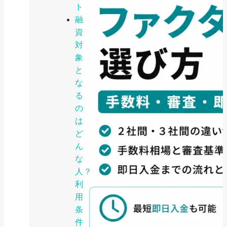
ト
融
資
対
象
と
な
る
の
は
ど
ん
な
人？
利
用
条
件