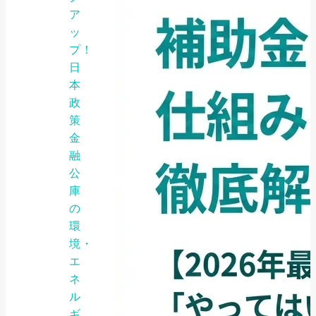
ア
ッ
プ！
日
本
政
策
金
融
公
庫
の
環
境・
エ
ネ
ル
ギ