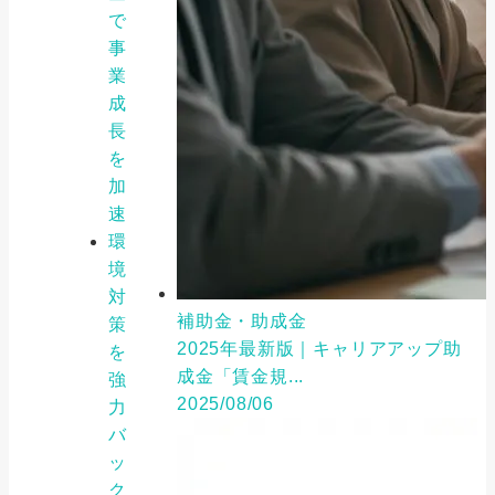
で
事
業
成
長
を
加
速
環
境
対
補助金・助成金
策
2025年最新版｜キャリアアップ助
を
成金「賃金規...
強
2025/08/06
力
バ
ッ
ク