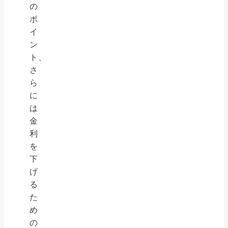
の
ポ
イ
ン
ト、
さ
ら
に
は
金
利
を
下
げ
る
た
め
の