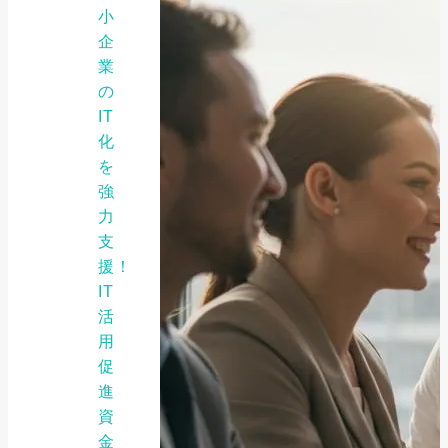
小
企
業
の
IT
化
を
強
力
支
援！
IT
活
用
促
進
資
金