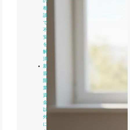
の
相
談
で
不
安
を
解
消
新
規
開
業
資
金
以
外
に