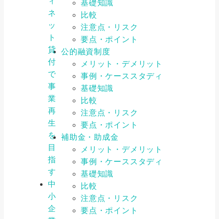
ィ
基礎知識
ネ
比較
ッ
注意点・リスク
ト
要点・ポイント
貸
公的融資制度
付
メリット・デメリット
で
事例・ケーススタディ
事
基礎知識
業
比較
再
注意点・リスク
生
要点・ポイント
を
補助金・助成金
目
メリット・デメリット
指
事例・ケーススタディ
す
基礎知識
中
比較
小
注意点・リスク
企
要点・ポイント