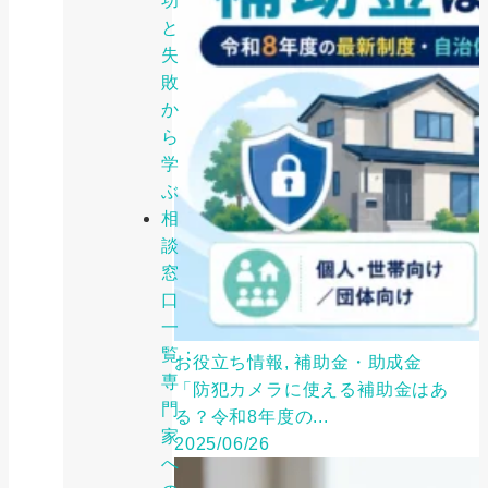
功
と
失
敗
か
ら
学
ぶ
相
談
窓
口
一
覧：
お役立ち情報, 補助金・助成金
専
「防犯カメラに使える補助金はあ
門
る？令和8年度の...
家
2025/06/26
へ