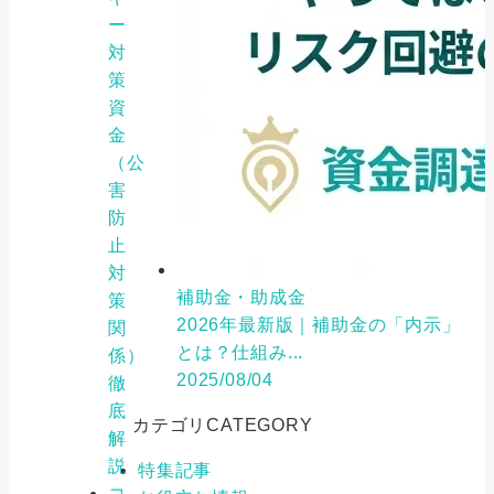
ー
対
策
資
金
（公
害
防
止
対
補助金・助成金
策
2026年最新版｜補助金の「内示」
関
とは？仕組み...
係）
2025/08/04
徹
底
カテゴリ
CATEGORY
解
説
特集記事
コ