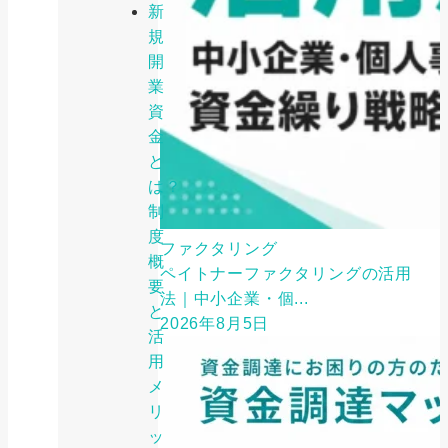
新
規
開
業
資
金
と
は？
制
度
ファクタリング
概
ペイトナーファクタリングの活用
要
法｜中小企業・個...
と
2026年8月5日
活
用
メ
リ
ッ