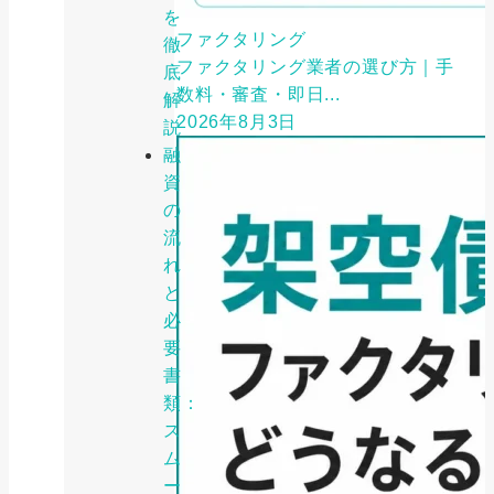
を
ファクタリング
徹
ファクタリング業者の選び方｜手
底
数料・審査・即日...
解
2026年8月3日
説
融
資
の
流
れ
と
必
要
書
類：
ス
ム
ー