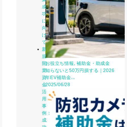
成
功
に
向
け
て
新
規
開
お役立ち情報, 補助金・助成金
業
知らないと50万円損する｜2026
資
年EV補助金...
金
2025/06/28
活
用
事
例：
成