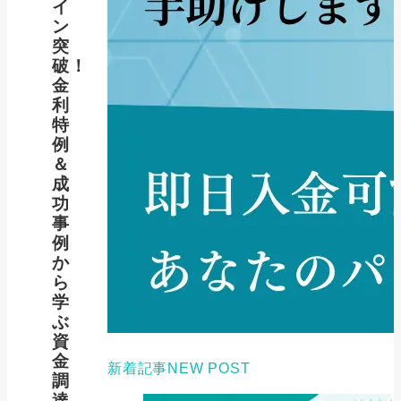
イ
ン
突
破！
金
利
特
例
＆
成
功
事
例
か
ら
学
ぶ
資
金
新着記事
NEW POST
調
達