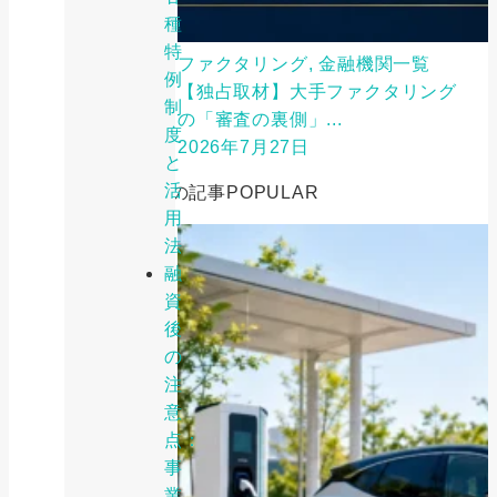
種
特
ファクタリング, 金融機関一覧
例
【独占取材】大手ファクタリング
制
の「審査の裏側」...
度
2026年7月27日
と
活
人気の記事
POPULAR
用
法
融
資
後
の
注
意
点：
事
業