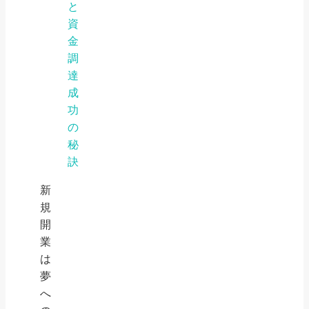
と
資
金
調
達
成
功
の
秘
訣
新
規
開
業
は
夢
へ