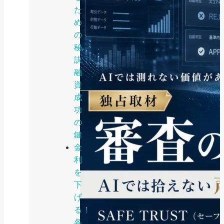
た
め
の
秘
訣：
融
資
成
功
の
鍵
金
利
を
下
げ
る！
各