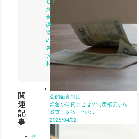
も！
資
金
調
達
の
選
択
肢
関
公的融資制度
連
緊急小口資金とは？制度概要から
記
審査、返済、他の...
2025/04/02
事
中