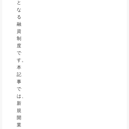
と
な
る
融
資
制
度
で
す。
本
記
事
で
は、
新
規
開
業