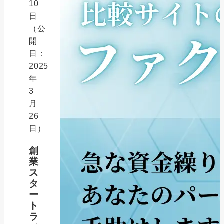
10
日
（公
開
日：
2025
年
3
月
26
日）
創
業
ス
タ
ー
ト
ラ