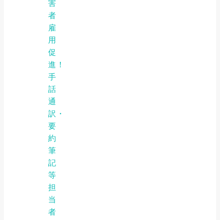
害
者
雇
用
促
進！
手
話
通
訳・
要
約
筆
記
等
担
当
者