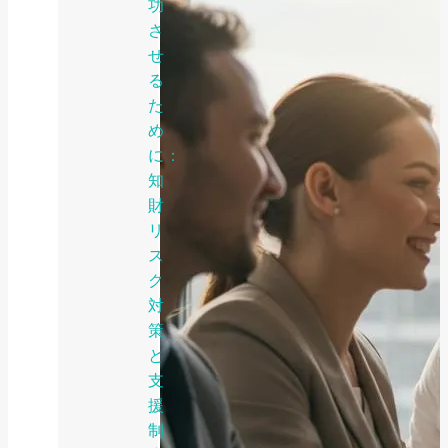
功
さ
せ
る
た
め
に：
知
財
リ
ス
ク
対
策
と
支
援
制