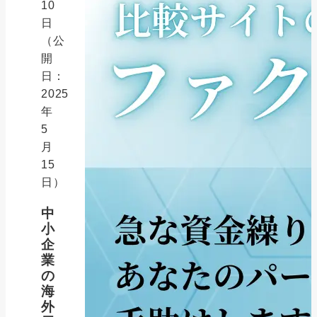
10
日
（公
開
日：
2025
年
5
月
15
日）
中
小
企
業
の
海
外