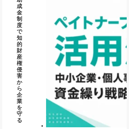
成
金
制
度
で
知
的
財
産
権
侵
害
か
ら
企
業
を
守
る