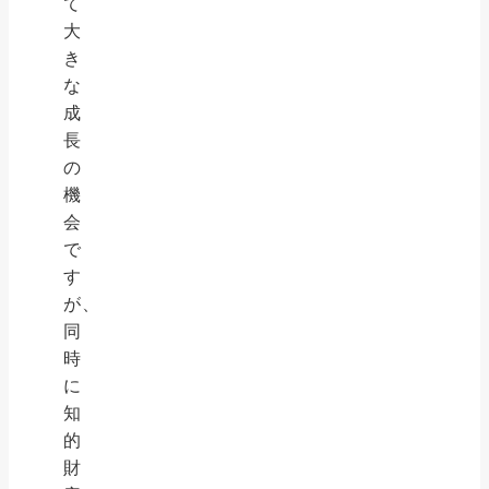
て
大
き
な
成
長
の
機
会
で
す
が、
同
時
に
知
的
財