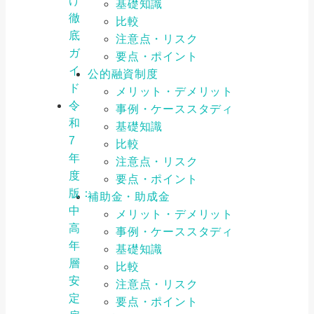
け
基礎知識
徹
比較
底
注意点・リスク
ガ
要点・ポイント
イ
公的融資制度
ド
メリット・デメリット
令
事例・ケーススタディ
和
基礎知識
7
比較
年
注意点・リスク
度
要点・ポイント
版：
補助金・助成金
中
メリット・デメリット
高
事例・ケーススタディ
年
基礎知識
層
比較
安
注意点・リスク
定
要点・ポイント