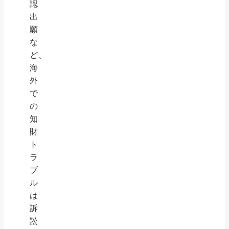
認
出
願
な
ど、
海
外
で
の
知
財
ト
ラ
ブ
ル
は
訴
訟