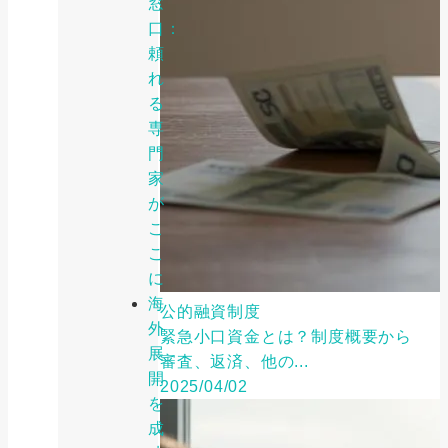
窓
口：
頼
れ
る
専
門
家
が
こ
こ
に
海
公的融資制度
外
緊急小口資金とは？制度概要から
展
審査、返済、他の...
開
2025/04/02
を
成