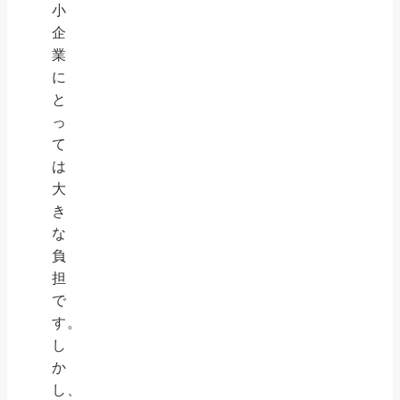
小
企
業
に
と
っ
て
は
大
き
な
負
担
で
す。
し
か
し、