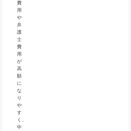
費
用
や
弁
護
士
費
用
が
高
額
に
な
り
や
す
く、
中