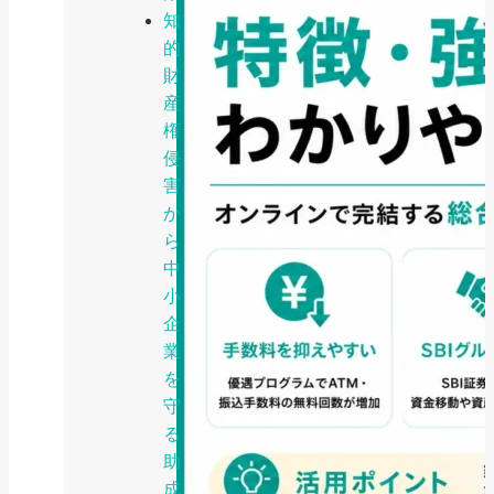
知
的
財
産
権
侵
害
か
ら
中
小
企
業
を
守
る
助
成