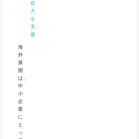
双
方
を
支
援
海
外
展
開
は、
中
小
企
業
に
と
っ