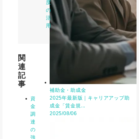
度
の
活
用
関
連
記
事
補助金・助成金
2025年最新版｜キャリアアップ助
資
成金「賃金規...
金
2025/08/06
調
達
の
強