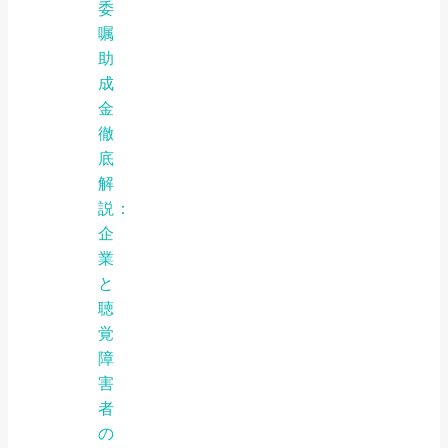
委
嘱
助
成
金
徹
底
解
説：
企
業
と
聴
覚
障
害
者
の