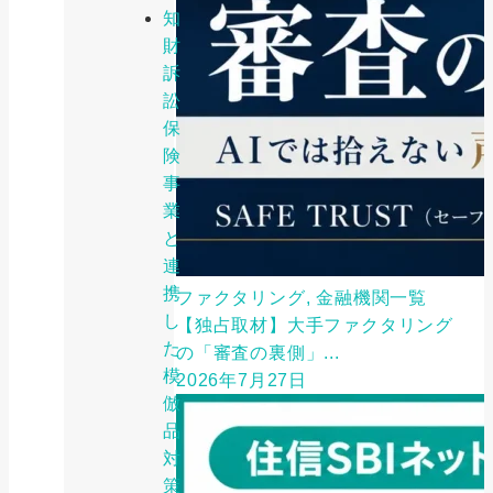
知
財
訴
訟
保
険
事
業
と
連
携
ファクタリング, 金融機関一覧
し
【独占取材】大手ファクタリング
た
の「審査の裏側」...
模
2026年7月27日
倣
品
対
策