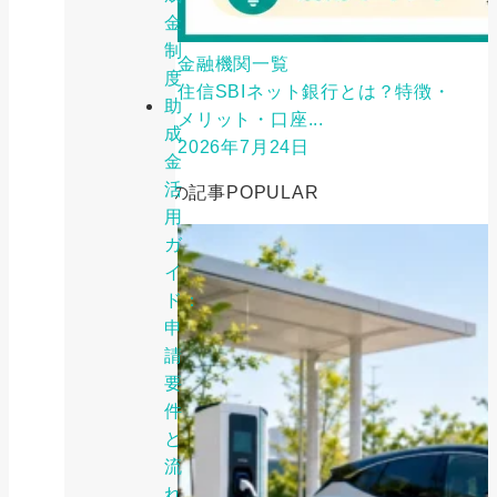
金
制
金融機関一覧
度
住信SBIネット銀行とは？特徴・
助
メリット・口座...
成
2026年7月24日
金
活
人気の記事
POPULAR
用
ガ
イ
ド：
申
請
要
件
と
流
れ