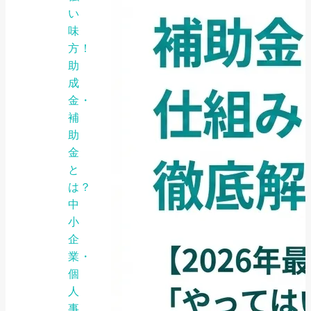
い
味
方！
助
成
金・
補
助
金
と
は？
中
小
企
業・
個
人
事