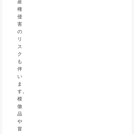
産
権
侵
害
の
リ
ス
ク
も
伴
い
ま
す。
模
倣
品
や
冒