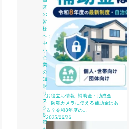
関
の
皆
様
へ：
中
小
企
業
の
知
財
リ
お役立ち情報, 補助金・助成金
ス
「防犯カメラに使える補助金はあ
ク
る？令和8年度の...
対
2025/06/26
策