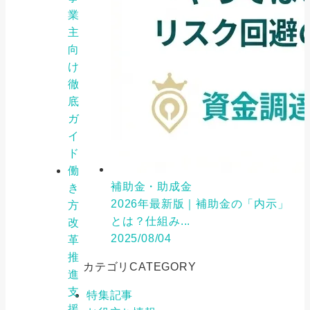
業
主
向
け
徹
底
ガ
イ
ド
働
補助金・助成金
き
2026年最新版｜補助金の「内示」
方
とは？仕組み...
改
2025/08/04
革
推
カテゴリ
CATEGORY
進
支
特集記事
援