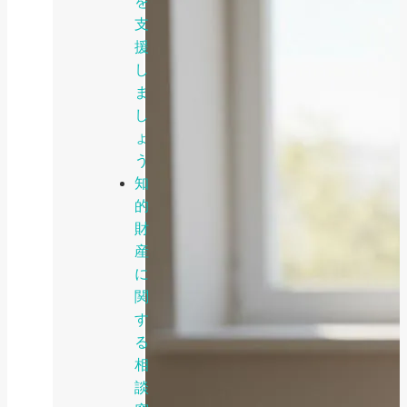
を
支
援
し
ま
し
ょ
う
知
的
財
産
に
関
す
る
相
談