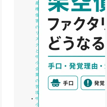
産
権
侵
害
の
リ
ス
ク
と
中
小
企
業
の
苦
境
中
小