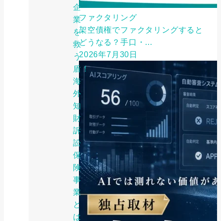
企
ファクタリング
業
架空債権でファクタリングすると
を
どうなる？手口・...
救
2026年7月30日
う
盾！
海
外
知
財
訴
訟
保
険
事
業
と
は