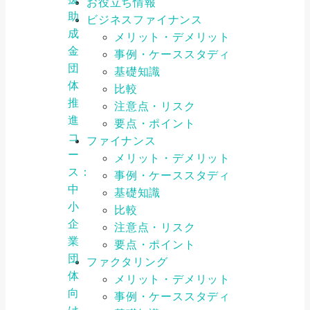
お役立ち情報
助
ビジネスファイナンス
成
メリット・デメリット
金
事例・ケーススタディ
団
基礎知識
体
比較
推
注意点・リスク
進
要点・ポイント
コ
ファイナンス
ー
メリット・デメリット
ス：
事例・ケーススタディ
中
基礎知識
小
比較
企
注意点・リスク
業
要点・ポイント
団
ファクタリング
体
メリット・デメリット
向
事例・ケーススタディ