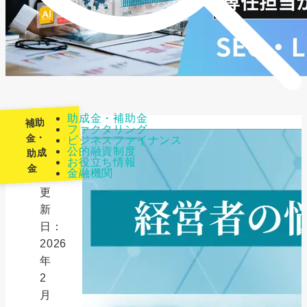
助成金・補助金
補助
ファクタリング
金・
ビジネスファイナンス
公的融資制度
助成
最
お役立ち情報
金
金融機関
終
更
新
日：
2026
年
2
月