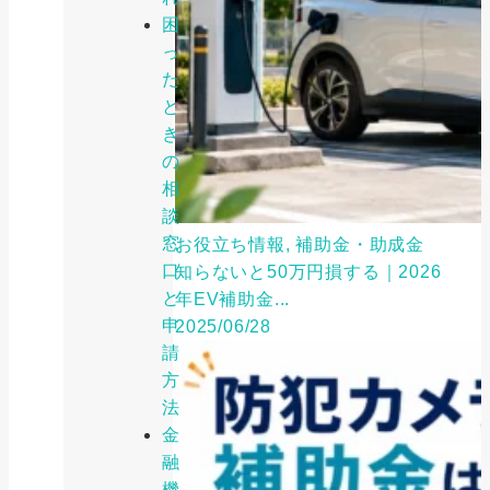
困
っ
た
と
き
の
相
談
窓
お役立ち情報, 補助金・助成金
口
知らないと50万円損する｜2026
と
年EV補助金...
申
2025/06/28
請
方
法
金
融
機