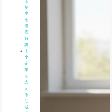
る
制
度
を
徹
底
解
説
中
小
企
業
を
支
え
る
助
成