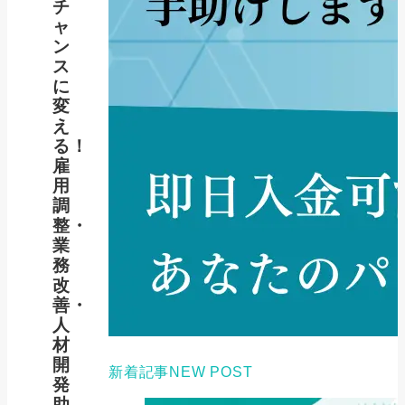
チ
ャ
ン
ス
に
変
え
る！
雇
用
調
整・
業
務
改
善・
人
材
開
新着記事
NEW POST
発
助