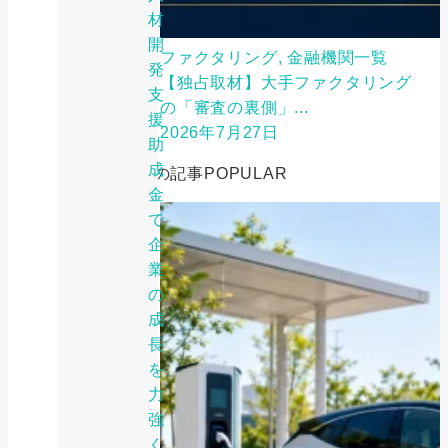
材
開
ファクタリング, 金融機関一覧
発
【独占取材】大手ファクタリング
支
の「審査の裏側」...
援
2026年7月27日
助
成
人気の記事
POPULAR
金
で
企
業
の
成
長
を
力
強
く