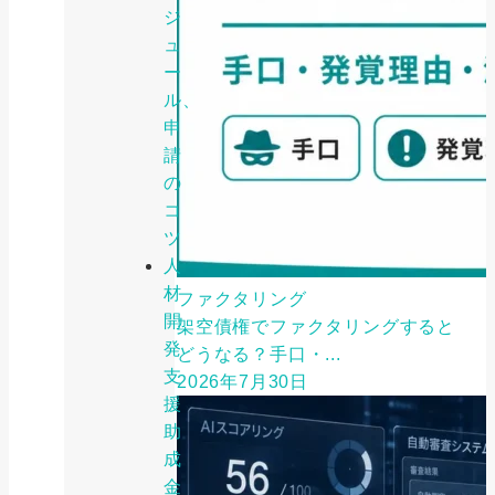
ジ
ュ
ー
ル、
申
請
の
コ
ツ
人
材
ファクタリング
開
架空債権でファクタリングすると
発
どうなる？手口・...
支
2026年7月30日
援
助
成
金