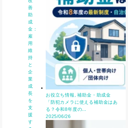
改
善
助
成
金：
雇
用
維
持
と
企
業
成
長
お役立ち情報, 補助金・助成金
を
「防犯カメラに使える補助金はあ
支
る？令和8年度の...
援
2025/06/26
す