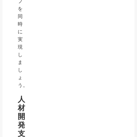
プ
を
同
時
に
実
現
し
ま
し
ょ
う。
人
材
開
発
支