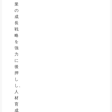
業
の
成
長
戦
略
を
強
力
に
後
押
し
し、
人
材
育
成