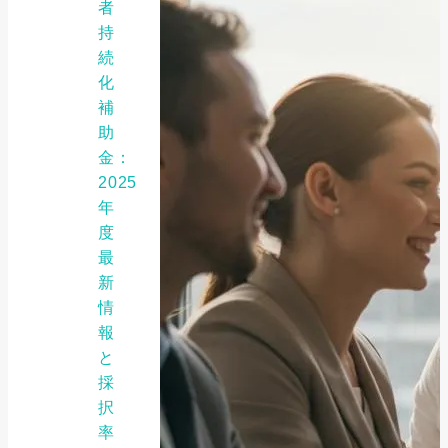
者
持
続
化
補
助
金：
2025
年
度
最
新
情
報
と
採
択
率