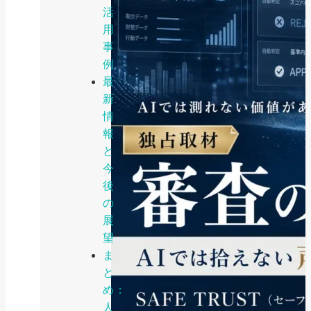
活
用
事
例
最
新
情
報
と
今
後
の
展
望
ま
と
め：
人