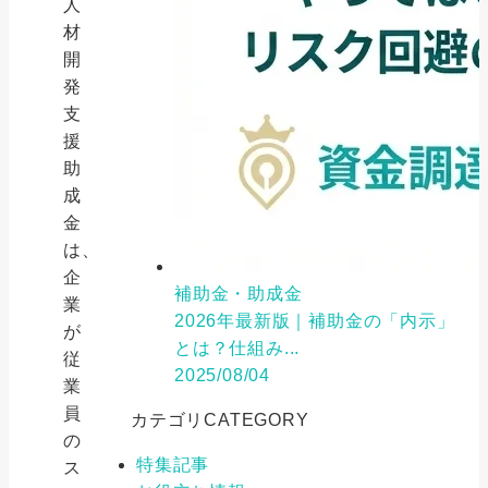
人
材
開
発
支
援
助
成
金
は、
企
補助金・助成金
業
2026年最新版｜補助金の「内示」
が
とは？仕組み...
従
2025/08/04
業
員
カテゴリ
CATEGORY
の
特集記事
ス