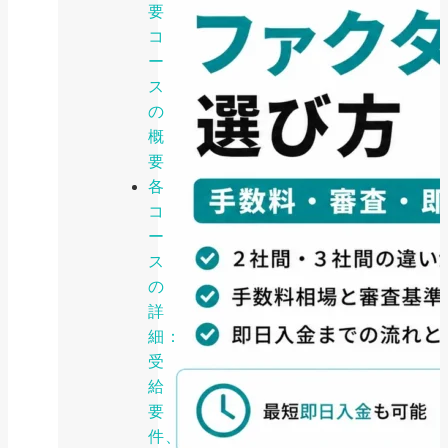
要
コ
ー
ス
の
概
要
各
コ
ー
ス
の
詳
細：
受
給
要
件、