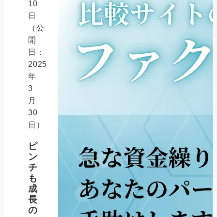
10
日
（公
開
日：
2025
年
3
月
30
日）
ピ
ン
チ
も
成
長
の