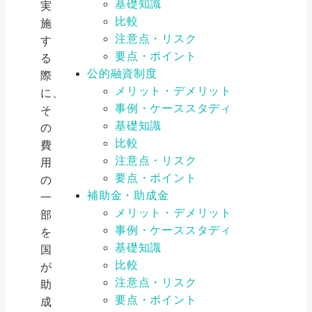
基礎知識
実
比較
施
注意点・リスク
す
要点・ポイント
る
公的融資制度
際
メリット・デメリット
に、
事例・ケーススタディ
そ
基礎知識
の
比較
費
注意点・リスク
用
要点・ポイント
の
補助金・助成金
一
メリット・デメリット
部
事例・ケーススタディ
を
基礎知識
国
比較
が
注意点・リスク
助
要点・ポイント
成