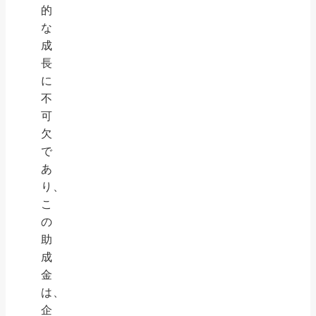
的
な
成
長
に
不
可
欠
で
あ
り、
こ
の
助
成
金
は、
企