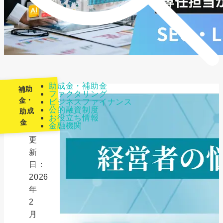
助成金・補助金
補助
ファクタリング
金・
ビジネスファイナンス
公的融資制度
助成
最
お役立ち情報
金
金融機関
終
更
新
日：
2026
年
2
月