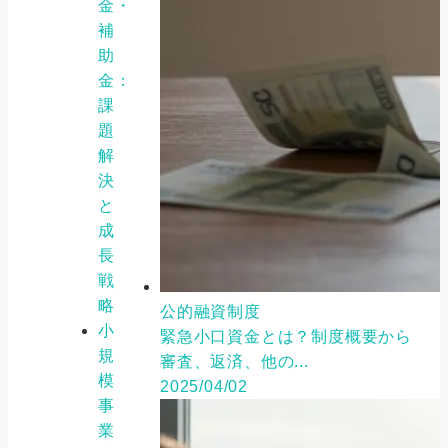
金・
補
助
金：
課
題
解
決
と
成
長
戦
略
公的融資制度
小
緊急小口資金とは？制度概要から
規
審査、返済、他の...
模
2025/04/02
事
業