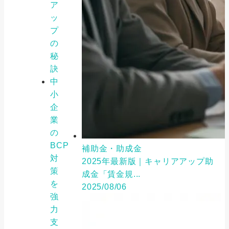
ア
ッ
プ
の
秘
訣
中
小
企
業
の
BCP
補助金・助成金
対
2025年最新版｜キャリアアップ助
策
成金「賃金規...
を
2025/08/06
強
力
支