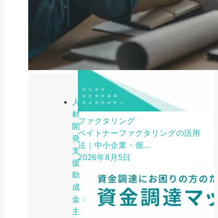
人
材
ファクタリング
開
ペイトナーファクタリングの活用
発
法｜中小企業・個...
支
2026年8月5日
援
助
成
金：
主