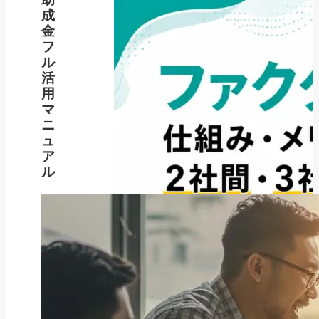
成
金
フ
ル
活
用
マ
ニ
ュ
ア
ル