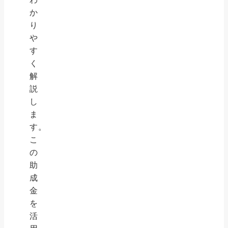
か
り
や
す
く
解
説
し
ま
す。
こ
の
助
成
金
を
活