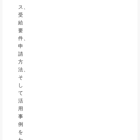
ス、
受
給
要
件、
申
請
方
法、
そ
し
て
活
用
事
例
を
わ