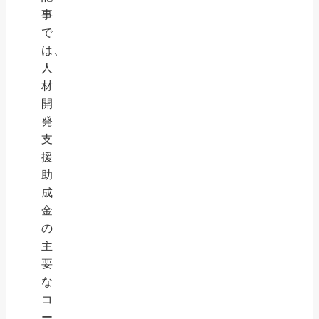
事
で
は、
人
材
開
発
支
援
助
成
金
の
主
要
な
コ
ー