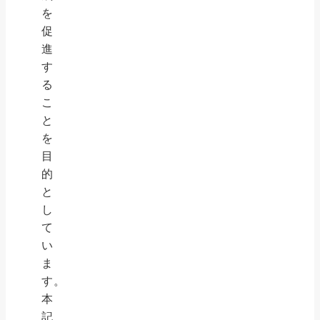
を
促
進
す
る
こ
と
を
目
的
と
し
て
い
ま
す。
本
記