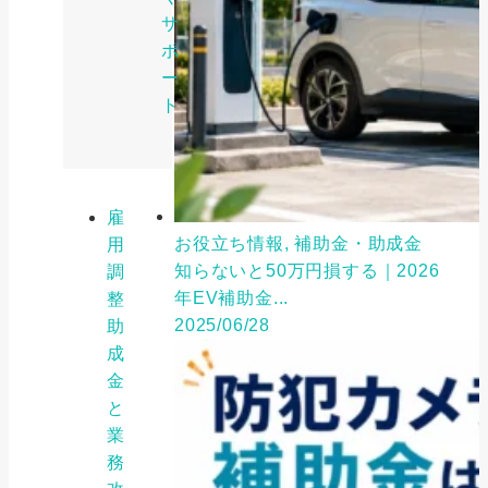
サ
ポ
ー
ト
雇
お役立ち情報, 補助金・助成金
用
知らないと50万円損する｜2026
調
年EV補助金...
整
2025/06/28
助
成
金
と
業
務