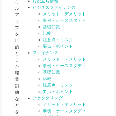
お役立ち情報
キ
ビジネスファイナンス
ル
メリット・デメリット
ア
事例・ケーススタディ
ッ
基礎知識
プ
比較
を
注意点・リスク
目
要点・ポイント
的
ファイナンス
と
メリット・デメリット
し
事例・ケーススタディ
た
基礎知識
職
比較
業
注意点・リスク
訓
要点・ポイント
練
ファクタリング
な
メリット・デメリット
ど
事例・ケーススタディ
を