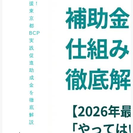
援！
東
京
都
BCP
実
践
促
進
助
成
金
を
徹
底
解
説