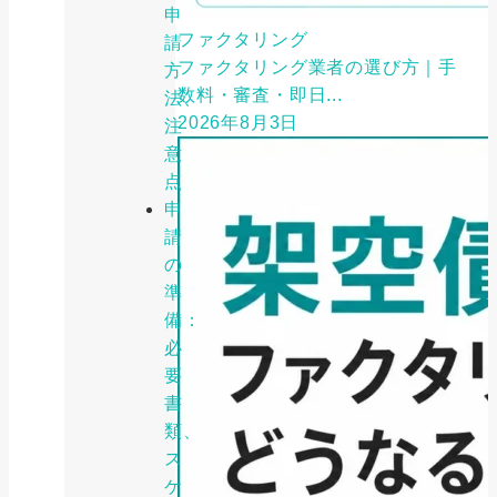
申
ファクタリング
請
ファクタリング業者の選び方｜手
方
数料・審査・即日...
法、
2026年8月3日
注
意
点
申
請
の
準
備：
必
要
書
類、
ス
ケ