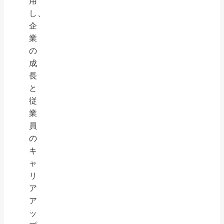
用
し、
企
業
の
成
長
と
従
業
員
の
キ
ャ
リ
ア
ア
ッ