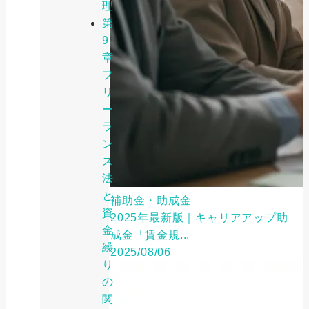
理
第
9
章
フ
リ
ー
ラ
ン
ス
法
と
補助金・助成金
資
2025年最新版｜キャリアアップ助
金
成金「賃金規...
繰
2025/08/06
り
の
関