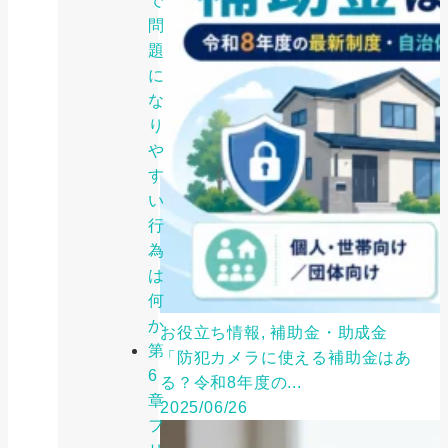
で
問
題
に
な
り
や
す
い
行
為
は
何
か
お役立ち情報, 補助金・助成金
第
「防犯カメラに使える補助金はあ
6
る？令和8年度の...
章
2025/06/26
フ