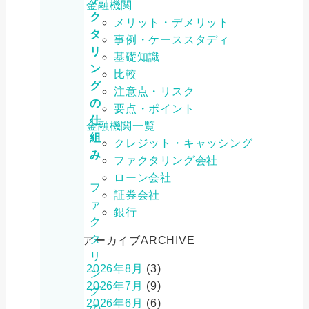
金融機関
ク
メリット・デメリット
タ
事例・ケーススタディ
リ
基礎知識
ン
比較
グ
注意点・リスク
の
要点・ポイント
仕
金融機関一覧
組
クレジット・キャッシング
み
ファクタリング会社
ローン会社
フ
証券会社
ァ
銀行
ク
タ
アーカイブ
ARCHIVE
リ
2026年8月
(3)
ン
2026年7月
(9)
グ
2026年6月
(6)
の