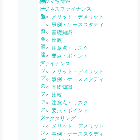
事
お役立ち情報
一
ビジネスファイナンス
覧
メリット・デメリット
事例・ケーススタディ
資
基礎知識
金
比較
調
注意点・リスク
達
要点・ポイント
マ
ファイナンス
ッ
メリット・デメリット
プ
事例・ケーススタディ
の
基礎知識
フ
比較
ァ
注意点・リスク
ク
要点・ポイント
タ
ファクタリング
リ
メリット・デメリット
ン
事例・ケーススタディ