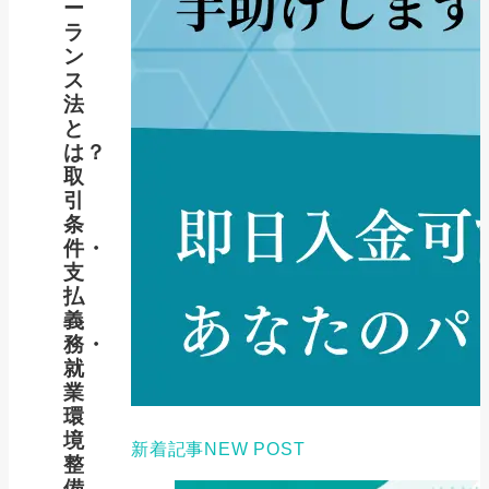
ー
ラ
ン
ス
法
と
は？
取
引
条
件・
支
払
義
務・
就
業
環
境
新着記事
NEW POST
整
備