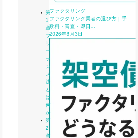
ファクタリング
第
ファクタリング業者の選び方｜手
1
数料・審査・即日...
章
2026年8月3日
フ
リ
ー
ラ
ン
ス
法
と
は
何
か
第
2
章