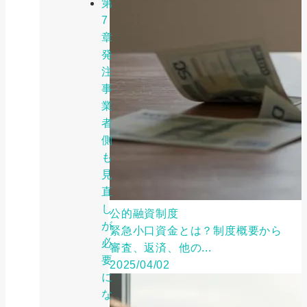
第
7
章
発
注
事
業
者
側
も
見
直
し
公的融資制度
が
緊急小口資金とは？制度概要から
必
審査、返済、他の...
要
2025/04/02
に
な