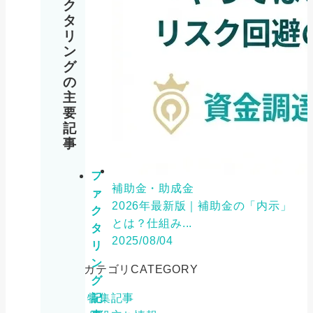
ク
タ
リ
ン
グ
の
主
要
記
事
フ
補助金・助成金
ァ
2026年最新版｜補助金の「内示」
ク
とは？仕組み...
タ
2025/08/04
リ
ン
カテゴリ
CATEGORY
グ
記
特集記事