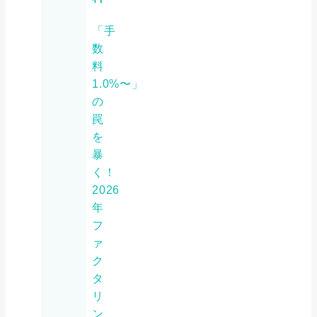
「手
数
料
1.0%〜」
の
罠
を
暴
く！
2026
年
フ
ァ
ク
タ
リ
ン