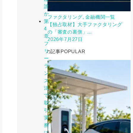
誰
か
ファクタリング, 金融機関一覧
第
【独占取材】大手ファクタリング
4
の「審査の裏側」...
章
2026年7月27日
フ
リ
人気の記事
POPULAR
ー
ラ
ン
ス
法
で
取
引
実
務
は