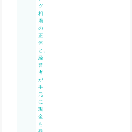
グ
相
場
の
正
体
と、
経
営
者
が
手
元
に
現
金
を
残