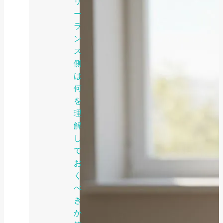
リ
ー
ラ
ン
ス
側
は
何
を
理
解
し
て
お
く
べ
き
か