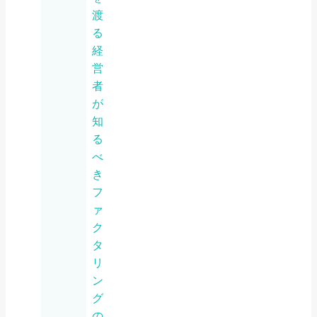
渡
る
経
営
者
が
知
る
べ
き
フ
ァ
ク
タ
リ
ン
グ
の