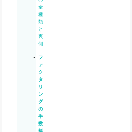
全
種
類
と
裏
側
フ
ァ
ク
タ
リ
ン
グ
の
手
数
料