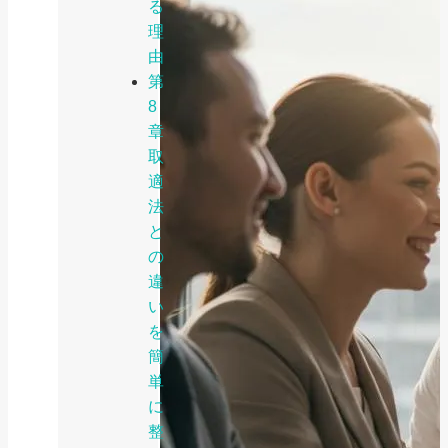
る
理
由
第
8
章
取
適
法
と
の
違
い
を
簡
単
に
整