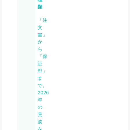
類
「注
文
書」
か
ら
「保
証
型」
ま
で。
2026
年
の
荒
波
を