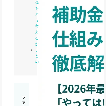
係
を
ど
う
考
え
る
か
ま
と
め
フ
ァ