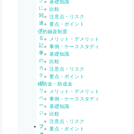
グ
基礎知識
に
比較
関
注意点・リスク
連
要点・ポイント
す
公的融資制度
る
メリット・デメリット
記
事例・ケーススタディ
事
基礎知識
の
比較
カ
注意点・リスク
テ
要点・ポイント
ゴ
補助金・助成金
リ
メリット・デメリット
ペ
事例・ケーススタディ
ー
基礎知識
ジ。
比較
注意点・リスク
フ
要点・ポイント
ァ