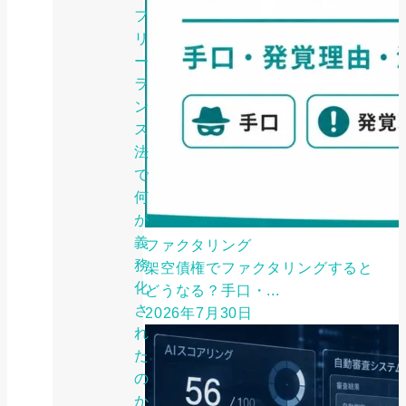
フ
リ
ー
ラ
ン
ス
法
で
何
が
義
ファクタリング
務
架空債権でファクタリングすると
化
どうなる？手口・...
さ
2026年7月30日
れ
た
の
か