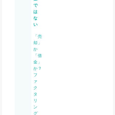
で
は
な
い
「売
却」
か
「借
金」
か？
フ
ァ
ク
タ
リ
ン
グ