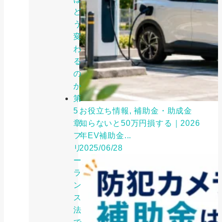
ど
う
変
わ
る
の
か
第
5
お役立ち情報, 補助金・助成金
章
知らないと50万円損する｜2026
フ
年EV補助金...
リ
2025/06/28
ー
ラ
ン
ス
法