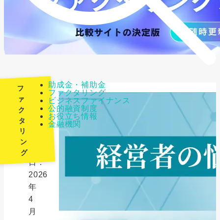
助成金・補助金
フ
ファクタリング
ァ
ビジネスファイナンス
公的融資制度
ク
最
お役立ち情報
タ
金融機関
終
リ
更
ン
新
グ
日：
2026
年
4
月