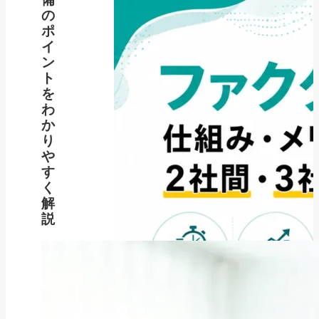
の
ポ
イ
ン
ト
を
わ
か
り
や
す
く
解
説