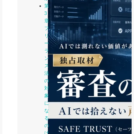
第
3
章
フ
リ
ー
ラ
ン
ス
法
の
対
象
に
な
る
の
は