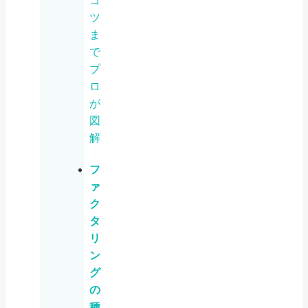
コ
ツ
ま
で
プ
ロ
が
図
解
フ
ァ
ク
タ
リ
ン
グ
の
種