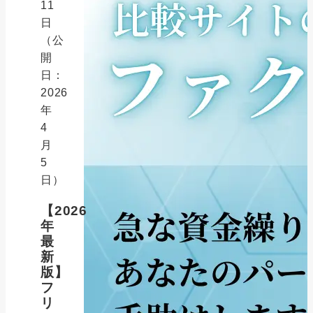
11
日
（公
開
日：
2026
年
4
月
5
日）
【2026
年
最
新
版】
フ
リ