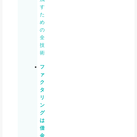
す
た
め
の
全
技
術
フ
ァ
ク
タ
リ
ン
グ
は
借
金